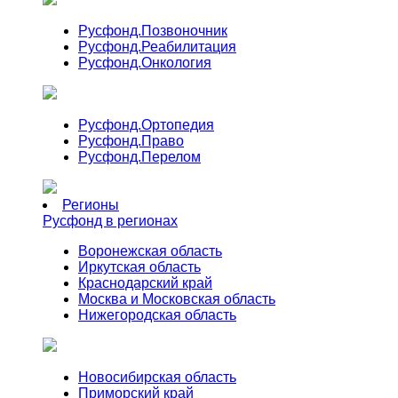
Русфонд.
Позвоночник
Русфонд.
Реабилитация
Русфонд.
Онкология
Русфонд.
Ортопедия
Русфонд.
Право
Русфонд.
Перелом
Регионы
Русфонд в регионах
Воронежская область
Иркутская область
Краснодарский край
Москва и Московская область
Нижегородская область
Новосибирская область
Приморский край