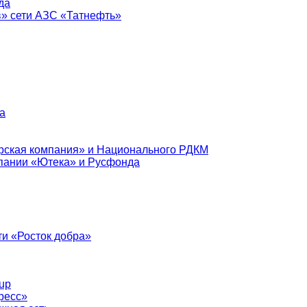
да
в» сети АЗС «Татнефть»
а
рская компания» и Национального РДКМ
пании «Ютека» и Русфонда
и «Росток добра»
up
ресс»