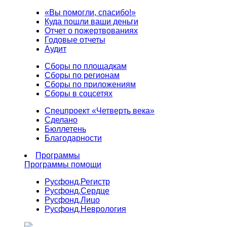
«Вы помогли, спасибо!»
Куда пошли ваши деньги
Отчет о пожертвованиях
Годовые отчеты
Аудит
Сборы по площадкам
Сборы по регионам
Сборы по приложениям
Сборы в соцсетях
Спецпроект «Четверть века»
Сделано
Бюллетень
Благодарности
Программы
Программы помощи
Русфонд.
Регистр
Русфонд.
Сердце
Русфонд.
Лицо
Русфонд.
Неврология