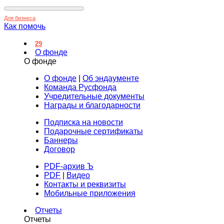
Для бизнеса
Как помочь
29
О фонде
О фонде
О фонде
|
Об эндаументе
Команда Русфонда
Учредительные документы
Награды и благодарности
Подписка на новости
Подарочные сертификаты
Баннеры
Договор
PDF-архив Ъ
PDF
|
Видео
Контакты и реквизиты
Мобильные приложения
Отчеты
Отчеты