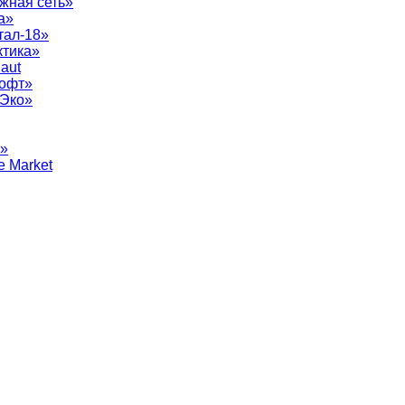
жная сеть»
а»
тал-18»
ктика»
aut
софт»
рЭко»
т»
e Market