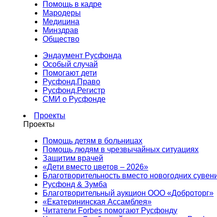
Помощь в кадре
Мародеры
Медицина
Минздрав
Общество
Эндаумент Русфонда
Особый случай
Помогают дети
Русфонд.Право
Русфонд.Регистр
СМИ о Русфонде
Проекты
Проекты
Помощь детям в больницах
Помощь людям в чрезвычайных ситуациях
Защитим врачей
«Дети вместо цветов – 2026»
Благотворительность вместо новогодних сувен
Русфонд & Зумба
Благотворительный аукцион ООО «Доброторг»
«Екатерининская Ассамблея»
Читатели Forbes помогают Русфонду