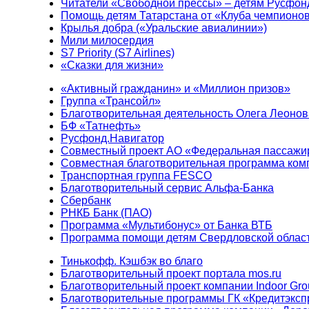
Читатели «Свободной прессы» – детям Русфон
Помощь детям Татарстана от «Клуба чемпионо
Крылья добра («Уральские авиалинии»)
Мили милосердия
S7 Priority (S7 Airlines)
«Сказки для жизни»
«Активный гражданин» и «Миллион призов»
Группа «Трансойл»
Благотворительная деятельность Олега Леонов
БФ «Татнефть»
Русфонд.Навигатор
Совместный проект АО «Федеральная пассажи
Совместная благотворительная программа ком
Транспортная группа FESCO
Благотворительный сервис Альфа-Банка
Сбербанк
РНКБ Банк (ПАО)
Программа «Мультибонус» от Банка ВТБ
Программа помощи детям Свердловской област
Тинькофф. Кэшбэк во благо
Благотворительный проект портала mos.ru
Благотворительный проект компании Indoor Gro
Благотворительные программы ГК «Кредитэксп