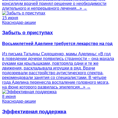
консилиум врачей принял решение о необходимости
длительного и непрерывного лечения...» →
15 июня
Краснодар-акции
Забыть о приступах
Восьмилетней Аделине требуется лекарство на год
Из письма Татьяны Сидошенко, мамы Аделины: «В год
в поведении дочери появились странности – она махала
руками как крылышками, повторяла одни и те же
движения, раскладывала игрушки в ряд. Врачи
подозревали расстройство аутистического спектра,
рекомендовали занятия со специалистами. В четыре
года Аделина перенесла воспаление головного мозга,
на фоне которого развилась эпилепсия...» →
8 июня
Краснодар-акции
Эффективная поддержка