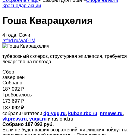
Сохранить лицо
<
Сабрил для Гоши
>
Опора на ноги
Краснодар-акции
Гоша Кварацхелия
4 года, Сочи
rsfnd.ru/wa01M
туберозный склероз, структурная эпилепсия, требуется
лекарство на полгода
Сбор
завершен
Собрано
187 092 ₽
Требовалось
173 697 ₽
187 092 ₽
собрали читатели
dg-yug.ru
,
kuban.rbc.ru
,
nrnews.ru
,
vkpress.ru
,
yuga.ru
и rusfond.ru
Собрано 187 092 руб.
Если не будет ваших возражений, «излишки» пойдут на