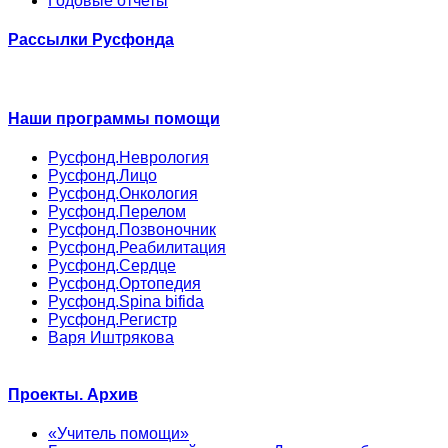
Годовые отчеты
Рассылки Русфонда
Наши программы помощи
Русфонд.Неврология
Русфонд.Лицо
Русфонд.Онкология
Русфонд.Перелом
Русфонд.Позвоночник
Русфонд.Реабилитация
Русфонд.Сердце
Русфонд.Ортопедия
Русфонд.Spina bifida
Русфонд.Регистр
Варя Иштрякова
Проекты. Архив
«Учитель помощи»