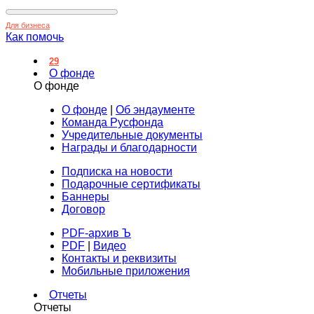
Для бизнеса
Как помочь
29
О фонде
О фонде
О фонде
|
Об эндаументе
Команда Русфонда
Учредительные документы
Награды и благодарности
Подписка на новости
Подарочные сертификаты
Баннеры
Договор
PDF-архив Ъ
PDF
|
Видео
Контакты и реквизиты
Мобильные приложения
Отчеты
Отчеты