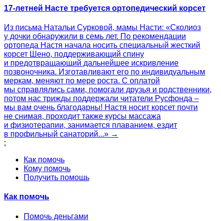
17-летней Насте требуется ортопедический корсет
Из письма Натальи Сурковой, мамы Насти: «Сколиоз
у дочки обнаружили в семь лет. По рекомендации
ортопеда Настя начала носить специальный жесткий
корсет Шено, поддерживающий спину
и предотвращающий дальнейшее искривление
позвоночника. Изготавливают его по индивидуальным
меркам, меняют по мере роста. С оплатой
мы справлялись сами, помогали друзья и родственники,
потом нас трижды поддержали читатели Русфонда –
мы вам очень благодарны! Настя носит корсет почти
не снимая, проходит также курсы массажа
и физиотерапии, занимается плаванием, ездит
в профильный санаторий...» →
;
Как помочь
Кому помочь
Получить помощь
Как помочь
Помочь деньгами