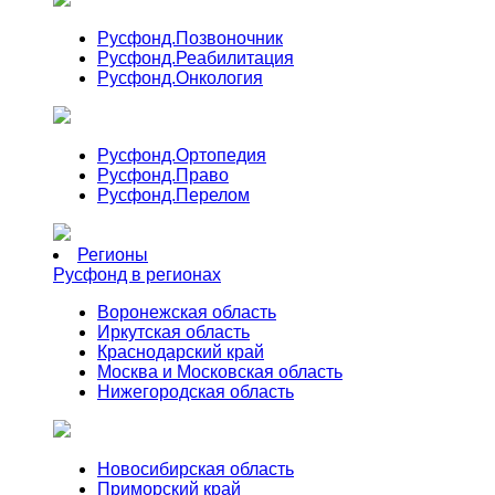
Русфонд.
Позвоночник
Русфонд.
Реабилитация
Русфонд.
Онкология
Русфонд.
Ортопедия
Русфонд.
Право
Русфонд.
Перелом
Регионы
Русфонд в регионах
Воронежская область
Иркутская область
Краснодарский край
Москва и Московская область
Нижегородская область
Новосибирская область
Приморский край