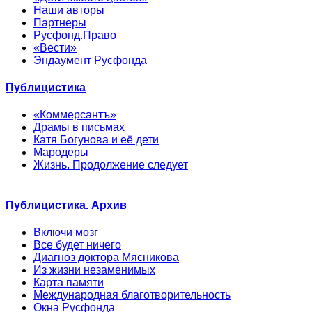
Наши авторы
Партнеры
Русфонд.Право
«Вести»
Эндаумент Русфонда
Публицистика
«Коммерсантъ»
Драмы в письмах
Катя Богунова и её дети
Мародеры
Жизнь. Продолжение следует
Публицистика. Архив
Включи мозг
Все будет ничего
Диагноз доктора Мясникова
Из жизни незаменимых
Карта памяти
Международная благотворительность
Окна Русфонда