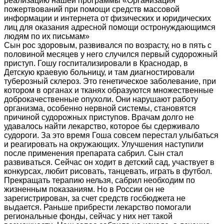
реализацию нашей программы «Организация
пожертвований при помощи средств массовой
информации и интернета от физических и юридических
лиц для оказания адресной помощи остронуждающимся
людям по их письмам»
Сын рос здоровым, развивался по возрасту, но в пять с
половиной месяцев у него случился первый судорожный
приступ. Гошу госпитализировали в Краснодар, в
Детскую краевую больницу, и там диагностировали
туберозный склероз. Это генетическое заболевание, при
котором в органах и тканях образуются множественные
доброкачественные опухоли. Они нарушают работу
организма, особенно нервной системы, становятся
причиной судорожных приступов. Врачам долго не
удавалось найти лекарство, которое бы сдерживало
судороги. За это время Гоша совсем перестал улыбаться
и реагировать на окружающих. Улучшения наступили
после применения препарата сабрил. Сын стал
развиваться. Сейчас он ходит в детский сад, участвует в
конкурсах, любит рисовать, танцевать, играть в футбол.
Прекращать терапию нельзя, сабрил необходим по
жизненным показаниям. Но в России он не
зарегистрирован, за счет средств госбюджета не
выдается. Раньше прибрести лекарство помогали
региональные фонды, сейчас у них нет такой