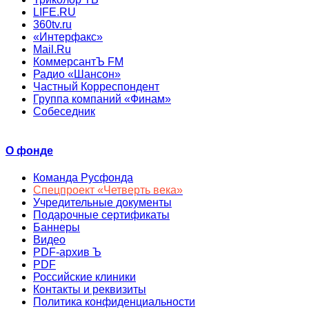
LIFE.RU
360tv.ru
«Интерфакс»
Mail.Ru
КоммерсантЪ FM
Радио «Шансон»
Частный Корреспондент
Группа компаний «Финам»
Собеседник
О фонде
Команда Русфонда
Спецпроект «Четверть века»
Учредительные документы
Подарочные сертификаты
Баннеры
Видео
PDF-архив Ъ
PDF
Российские клиники
Контакты и реквизиты
Политика конфиденциальности