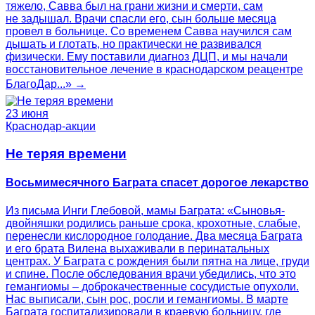
тяжело, Савва был на грани жизни и смерти, сам
не задышал. Врачи спасли его, сын больше месяца
провел в больнице. Со временем Савва научился сам
дышать и глотать, но практически не развивался
физически. Ему поставили диагноз ДЦП, и мы начали
восстановительное лечение в краснодарском реацентре
БлагоДар...» →
23 июня
Краснодар-акции
Не теряя времени
Восьмимесячного Баграта спасет дорогое лекарство
Из письма Инги Глебовой, мамы Баграта: «Сыновья-
двойняшки родились раньше срока, крохотные, слабые,
перенесли кислородное голодание. Два месяца Баграта
и его брата Вилена выхаживали в перинатальных
центрах. У Баграта с рождения были пятна на лице, груди
и спине. После обследования врачи убедились, что это
гемангиомы – доброкачественные сосудистые опухоли.
Нас выписали, сын рос, росли и гемангиомы. В марте
Баграта госпитализировали в краевую больницу, где