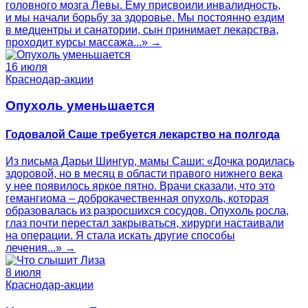
головного мозга Левы. Ему присвоили инвалидность,
и мы начали борьбу за здоровье. Мы постоянно ездим
в медцентры и санатории, сын принимает лекарства,
проходит курсы массажа...» →
16 июля
Краснодар-акции
Опухоль уменьшается
Годовалой Саше требуется лекарство на полгода
Из письма Дарьи Шингур, мамы Саши: «Дочка родилась
здоровой, но в месяц в области правого нижнего века
у нее появилось яркое пятно. Врачи сказали, что это
гемангиома – доброкачественная опухоль, которая
образовалась из разросшихся сосудов. Опухоль росла,
глаз почти перестал закрываться, хирурги настаивали
на операции. Я стала искать другие способы
лечения...» →
8 июля
Краснодар-акции