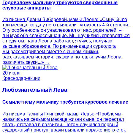
Годовалому мальчику требуются сверхмощные
слуховые аппараты
Из письма Дианы Зиберевой, мамы Леона: «Сыну было
три месяца, когда у него выявили тугоухость 4-й степени.
Эту особенность он унаследовал от нас, родителей, –
я и муж оба слабослышащие. Мы научились справляться
с недугом: папа Леона работает, я учусь, получаю
высшее образование. По рекомендации сурдолога
мы рассматриваем вместе с сыном книжки,
рассказываем истории, сказки и потешки, учим Леона
различать звуки...» →
20 июля
Краснодар-акции
Любознательный Лева
Семилетнему мальчику требуется курсовое лечение
Из письма Галины Глинской, мамы Левы: «Проблемы
начались на седьмом месяце жизни сына: он перестал
спать, отставал в развитии. Потом случился первый
судорожный приступ, врачи выявили поражение клеток