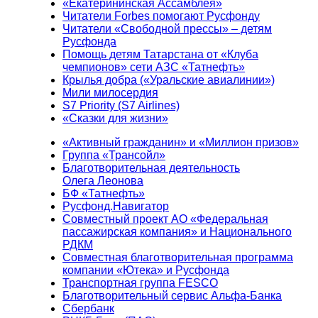
«Екатерининская Ассамблея»
Читатели Forbes помогают Русфонду
Читатели «Свободной прессы» – детям
Русфонда
Помощь детям Татарстана от «Клуба
чемпионов» сети АЗС «Татнефть»
Крылья добра («Уральские авиалинии»)
Мили милосердия
S7 Priority (S7 Airlines)
«Сказки для жизни»
«Активный гражданин» и «Миллион призов»
Группа «Трансойл»
Благотворительная деятельность
Олега Леонова
БФ «Татнефть»
Русфонд.Навигатор
Совместный проект АО «Федеральная
пассажирская компания» и Национального
РДКМ
Совместная благотворительная программа
компании «Ютека» и Русфонда
Транспортная группа FESCO
Благотворительный сервис Альфа-Банка
Сбербанк