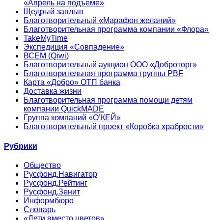
«Апрель на подъеме»
Щедрый заплыв
Благотворительный «Марафон желаний»
Благотворительная программа компании «Флора»
TakeMyTime
Экспедиция «Совпадение»
ВСЕМ (Qiwi)
Благотворительный аукцион ООО «Доброторг»
Благотворительная программа группы PBF
Карта «Добро» ОТП банка
Доставка жизни
Благотворительная программа помощи детям
компании QuickMADE
Группа компаний «О’КЕЙ»
Благотворительный проект «Коробка храбрости»
Рубрики
Общество
Русфонд.Навигатор
Русфонд.Рейтинг
Русфонд.Зенит
Информбюро
Словарь
«Дети вместо цветов»