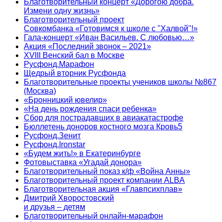
Благотворительный концерт «Дорогою добра.
Измени одну жизнь»
Благотворительный проект
Совкомбанка «Готовимся к школе с "Халвой"!»
Гала-концерт «Иван Васильев. С любовью…»
Акция «Последний звонок – 2021»
XVIII Венский бал в Москве
Русфонд.Марафон
Щедрый вторник Русфонда
Благотворительные проекты учеников школы №867
(Москва)
«Бронницкий ювелир»
«На день рождения спаси ребенка»
Сбор для пострадавших в авиакатастрофе
Бюллетень доноров костного мозга Кровь5
Русфонд.Зенит
Русфонд.Ironstar
«Будем жить!» в Екатеринбурге
Фотовыставка «Угадай донора»
Благотворительный показ к/ф «Война Анны»
Благотворительный проект компании ALBA
Благотворительная акция «Главпсихплав»
Дмитрий Хворостовский
и друзья – детям
Благотворительный онлайн‑марафон