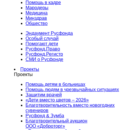
Помощь в кадре
Мародеры
Медицина
Минздрав
Общество
Эндаумент Русфонда
Особый случай
Помогают дети
Русфонд.Право
Русфонд.Регистр
СМИ о Русфонде
Проекты
Проекты
Помощь детям в больницах
Помощь людям в чрезвычайных ситуациях
Защитим врачей
«Дети вместо цветов – 2026»
Благотворительность вместо новогодних
сувениров
Русфонд & Зумба
Благотворительный аукцион
ООО «Доброторг»