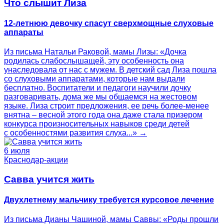
Что слышит Лиза
12-летнюю девочку спасут сверхмощные слуховые
аппараты
Из письма Натальи Раковой, мамы Лизы: «Дочка
родилась слабослышащей, эту особенность она
унаследовала от нас с мужем. В детский сад Лиза пошла
со слуховыми аппаратами, которые нам выдали
бесплатно. Воспитатели и педагоги научили дочку
разговаривать, дома же мы общаемся на жестовом
языке. Лиза строит предложения, ее речь более-менее
внятна – весной этого года она даже стала призером
конкурса произносительных навыков среди детей
с особенностями развития слуха...» →
6 июля
Краснодар-акции
Савва учится жить
Двухлетнему мальчику требуется курсовое лечение
Из письма Дианы Чашиной, мамы Саввы: «Роды прошли