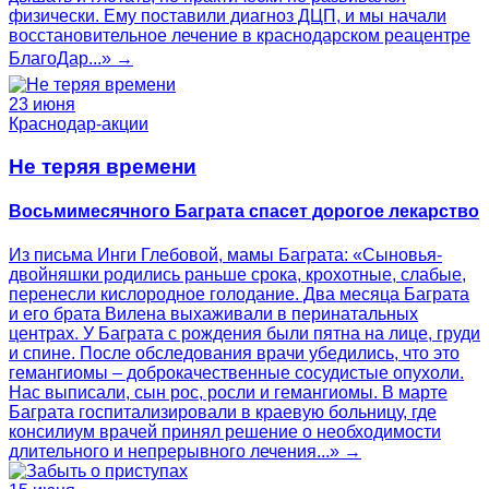
физически. Ему поставили диагноз ДЦП, и мы начали
восстановительное лечение в краснодарском реацентре
БлагоДар...» →
23 июня
Краснодар-акции
Не теряя времени
Восьмимесячного Баграта спасет дорогое лекарство
Из письма Инги Глебовой, мамы Баграта: «Сыновья-
двойняшки родились раньше срока, крохотные, слабые,
перенесли кислородное голодание. Два месяца Баграта
и его брата Вилена выхаживали в перинатальных
центрах. У Баграта с рождения были пятна на лице, груди
и спине. После обследования врачи убедились, что это
гемангиомы – доброкачественные сосудистые опухоли.
Нас выписали, сын рос, росли и гемангиомы. В марте
Баграта госпитализировали в краевую больницу, где
консилиум врачей принял решение о необходимости
длительного и непрерывного лечения...» →