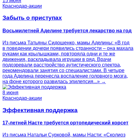
15 июня
Краснодар-акции
Забыть о приступах
Восьмилетней Аделине требуется лекарство на год
Из письма Татьяны Сидошенко, мамы Аделины: «В год
в поведении дочери появились странности – она махала
руками как крылышками, повторяла одни и те же
движения, раскладывала игрушки в ряд. Врачи
подозревали расстройство аутистического спектра,
рекомендовали занятия со специалистами. В четыре
года Аделина перенесла воспаление головного мозга,
на фоне которого развилась эпилепсия...» →
8 июня
Краснодар-акции
Эффективная поддержка
17-летней Насте требуется ортопедический корсет
Из письма Натальи Сурковой, мамы Насти: «Сколиоз