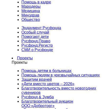
Помощь в кадре
Мародеры
Медицина
Минздрав
Общество
Эндаумент Русфонда
Особый случай
Помогают дети
Русфонд.Право
Русфонд.Регистр
СМИ о Русфонде
Проекты
Проекты
Помощь детям в больницах
Помощь людям в чрезвычайных ситуациях
Защитим врачей
«Дети вместо цветов – 2026»
Благотворительность вместо новогодних
сувениров
Русфонд & Зумба
Благотворительный аукцион
ООО «Доброторг»