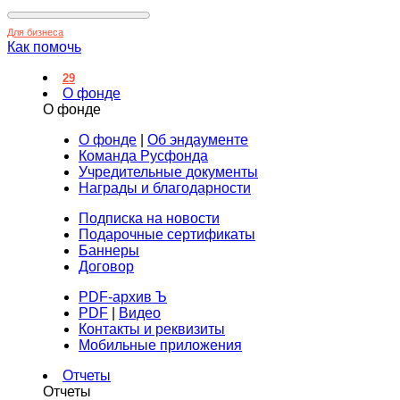
Для бизнеса
Как помочь
29
О фонде
О фонде
О фонде
|
Об эндаументе
Команда Русфонда
Учредительные документы
Награды и благодарности
Подписка на новости
Подарочные сертификаты
Баннеры
Договор
PDF-архив Ъ
PDF
|
Видео
Контакты и реквизиты
Мобильные приложения
Отчеты
Отчеты