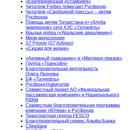
«Екатерининская Ассамблея»
Читатели Forbes помогают Русфонду
Читатели «Свободной прессы» – детям
Русфонда
Помощь детям Татарстана от «Клуба
чемпионов» сети АЗС «Татнефть»
Крылья добра («Уральские авиалинии»)
Мили милосердия
S7 Priority (S7 Airlines)
«Сказки для жизни»
«Активный гражданин» и «Миллион призов»
Группа «Трансойл»
Благотворительная деятельность
Олега Леонова
БФ «Татнефть»
Русфонд.Навигатор
Совместный проект АО «Федеральная
пассажирская компания» и Национального
РДКМ
Совместная благотворительная программа
компании «Ютека» и Русфонда
Транспортная группа FESCO
Благотворительный сервис Альфа-Банка
Сбербанк