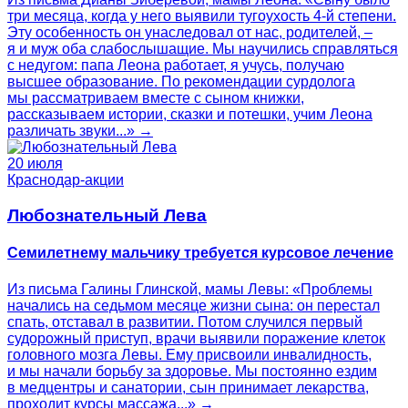
три месяца, когда у него выявили тугоухость 4-й степени.
Эту особенность он унаследовал от нас, родителей, –
я и муж оба слабослышащие. Мы научились справляться
с недугом: папа Леона работает, я учусь, получаю
высшее образование. По рекомендации сурдолога
мы рассматриваем вместе с сыном книжки,
рассказываем истории, сказки и потешки, учим Леона
различать звуки...» →
20 июля
Краснодар-акции
Любознательный Лева
Семилетнему мальчику требуется курсовое лечение
Из письма Галины Глинской, мамы Левы: «Проблемы
начались на седьмом месяце жизни сына: он перестал
спать, отставал в развитии. Потом случился первый
судорожный приступ, врачи выявили поражение клеток
головного мозга Левы. Ему присвоили инвалидность,
и мы начали борьбу за здоровье. Мы постоянно ездим
в медцентры и санатории, сын принимает лекарства,
проходит курсы массажа...» →