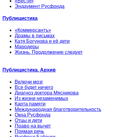
«Вести»
Эндаумент Русфонда
Публицистика
«Коммерсантъ»
Драмы в письмах
Катя Богунова и её дети
Мародеры
Жизнь. Продолжение следует
Публицистика. Архив
Включи мозг
Все будет ничего
Диагноз доктора Мясникова
Из жизни незаменимых
Карта памяти
Международная благотворительность
Окна Русфонда
Отцы и дети
Право на вычет
Прямая речь
Русфонд.Бабочки