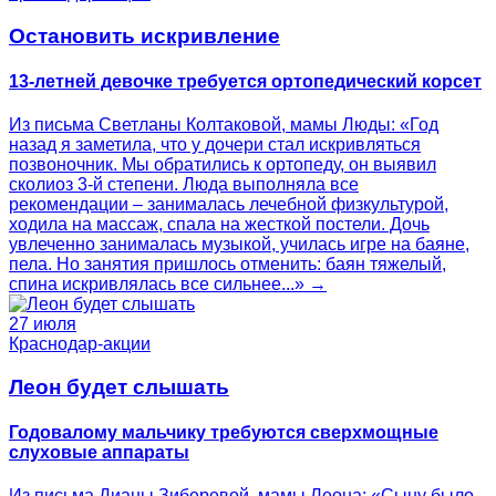
Остановить искривление
13-летней девочке требуется ортопедический корсет
Из письма Светланы Колтаковой, мамы Люды: «Год
назад я заметила, что у дочери стал искривляться
позвоночник. Мы обратились к ортопеду, он выявил
сколиоз 3-й степени. Люда выполняла все
рекомендации – занималась лечебной физкультурой,
ходила на массаж, спала на жесткой постели. Дочь
увлеченно занималась музыкой, училась игре на баяне,
пела. Но занятия пришлось отменить: баян тяжелый,
спина искривлялась все сильнее...» →
27 июля
Краснодар-акции
Леон будет слышать
Годовалому мальчику требуются сверхмощные
слуховые аппараты
Из письма Дианы Зиберевой, мамы Леона: «Сыну было