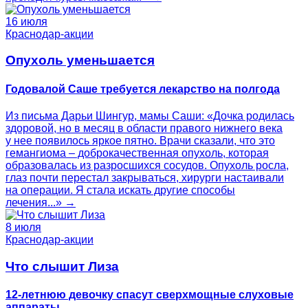
16 июля
Краснодар-акции
Опухоль уменьшается
Годовалой Саше требуется лекарство на полгода
Из письма Дарьи Шингур, мамы Саши: «Дочка родилась
здоровой, но в месяц в области правого нижнего века
у нее появилось яркое пятно. Врачи сказали, что это
гемангиома – доброкачественная опухоль, которая
образовалась из разросшихся сосудов. Опухоль росла,
глаз почти перестал закрываться, хирурги настаивали
на операции. Я стала искать другие способы
лечения...» →
8 июля
Краснодар-акции
Что слышит Лиза
12-летнюю девочку спасут сверхмощные слуховые
аппараты