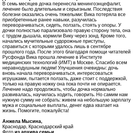
В семь месяцев дочка перенесла менингоэнцефалит,
лечение было длительным и серьезным. Последствия
болезни оказались очень тяжелыми: Вика потеряла все
приобретенные ранее навыки, разучилась
переворачиваться, сидеть, ползать, стоять у опоры. У
дочки полностью парализовало правую сторону тела, она
с трудом дышала, кормили Вику через зонд. Кроме того,
начались мучительные судорожные приступы,
справиться с которыми удалось лишь в сентябре
прошлого года. После этого благодаря помощи читателей
Русфонда Вика прошла лечение в Институте
медицинских технологий (ИМТ) в Москве. Спасибо всем
неравнодушным людям! Улучшения очевидны: дочь
вновь начала переворачиваться, интересоваться
игрушками, пытается ползать, даже стоит с поддержкой,
только на правую ножку она пока почти не опирается.
Лечение надо продолжать, чтобы дочка нормально
развивалась, научилась ходить, говорить. Но самим нам
нужную сумму не собрать: живем на небольшую зарплату
мужа и социальные выплаты, денег едва хватает на
жизнь. Помогите, пожалуйста!
Анжела Мысина,
Краснодар, Краснодарский край
Фото
из архива семьи