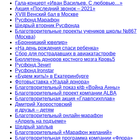
Гала-концерт «Иван Васильев. С любовью…»
Акция «Последний звонок – 2021»
XVIII Венский бал в Москве
Русфонд.Марафон
Щедрый вторник Русфонда
Благотворительные проекты учеников школы №867
(Москва)
«Бронницкий ювелир»
«На день рождения спаси ребенка»
Сбор для пострадавших в авиакатастрофе
Бюллетень доноров костного мозга Кровь5
Русфонд.Зенит
Русфонд.Ironstar
«Будем жить!» в Екатеринбурге
Фотовыставка «Угадай донора»
Благотворительный показ к/ф «Война Анны»
Благотворительный проект компании ALBA
Благотворительная акция «Главпсихплав»
Дмитрий Хворостовский
и друзья – детям
Благотворительный онлайн‑марафон
«Апрель на подъеме»
Щедрый заплыв
Благотворительный «Марафон желаний»
Благотворительная программа компании «Флора»