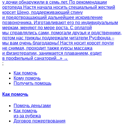
у дочки обнаружили в семь лет. По рекомендации
ортопеда Настя начала носить специальный жесткий
корсет Шено, поддерживающий спину
и предотвращающий дальнейшее искривление
позвоночника. Изготавливают его по индивидуальным
меркам, меняют по мере роста. С оплатой
мы справлялись сами, помогали друзья и родственники,
потом нас трижды поддержали читатели Русфонда –
мы вам очень благодарны! Настя носит корсет почти
не снимая, проходит также курсы массажа
и физиотерапии, занимается плаванием, ездит
в профильный санаторий...» →
;
Как помочь
Кому помочь
Получить помощь
Как помочь
Помочь деньгами
Как помочь
из-за рубежа
Договор пожертвования