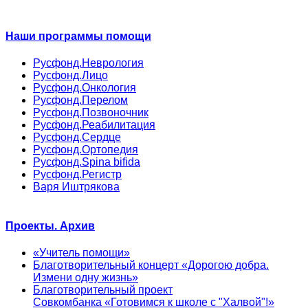
Наши программы помощи
Русфонд.Неврология
Русфонд.Лицо
Русфонд.Онкология
Русфонд.Перелом
Русфонд.Позвоночник
Русфонд.Реабилитация
Русфонд.Сердце
Русфонд.Ортопедия
Русфонд.Spina bifida
Русфонд.Регистр
Варя Иштрякова
Проекты. Архив
«Учитель помощи»
Благотворительный концерт «Дорогою добра.
Измени одну жизнь»
Благотворительный проект
Совкомбанка «Готовимся к школе с "Халвой"!»