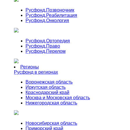
Русфонд.
Позвоночник
Русфонд.
Реабилитация
Русфонд.
Онкология
Русфонд.
Ортопедия
Русфонд.
Право
Русфонд.
Перелом
Регионы
Русфонд в регионах
Воронежская область
Иркутская область
Краснодарский край
Москва и Московская область
Нижегородская область
Новосибирская область
Приморский край