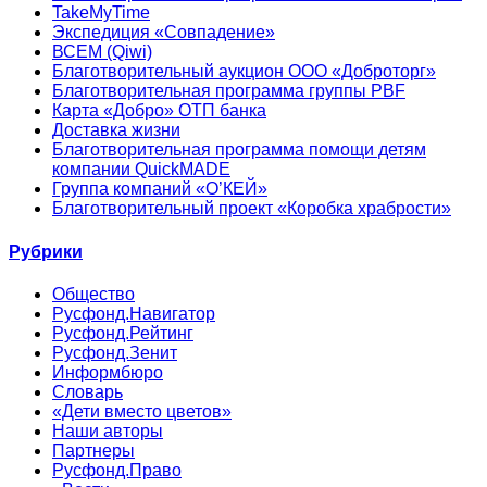
TakeMyTime
Экспедиция «Совпадение»
ВСЕМ (Qiwi)
Благотворительный аукцион ООО «Доброторг»
Благотворительная программа группы PBF
Карта «Добро» ОТП банка
Доставка жизни
Благотворительная программа помощи детям
компании QuickMADE
Группа компаний «О’КЕЙ»
Благотворительный проект «Коробка храбрости»
Рубрики
Общество
Русфонд.Навигатор
Русфонд.Рейтинг
Русфонд.Зенит
Информбюро
Словарь
«Дети вместо цветов»
Наши авторы
Партнеры
Русфонд.Право