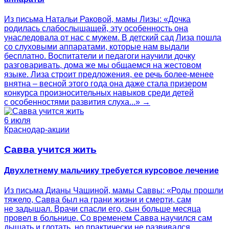
Из письма Натальи Раковой, мамы Лизы: «Дочка
родилась слабослышащей, эту особенность она
унаследовала от нас с мужем. В детский сад Лиза пошла
со слуховыми аппаратами, которые нам выдали
бесплатно. Воспитатели и педагоги научили дочку
разговаривать, дома же мы общаемся на жестовом
языке. Лиза строит предложения, ее речь более-менее
внятна – весной этого года она даже стала призером
конкурса произносительных навыков среди детей
с особенностями развития слуха...» →
6 июля
Краснодар-акции
Савва учится жить
Двухлетнему мальчику требуется курсовое лечение
Из письма Дианы Чашиной, мамы Саввы: «Роды прошли
тяжело, Савва был на грани жизни и смерти, сам
не задышал. Врачи спасли его, сын больше месяца
провел в больнице. Со временем Савва научился сам
дышать и глотать, но практически не развивался