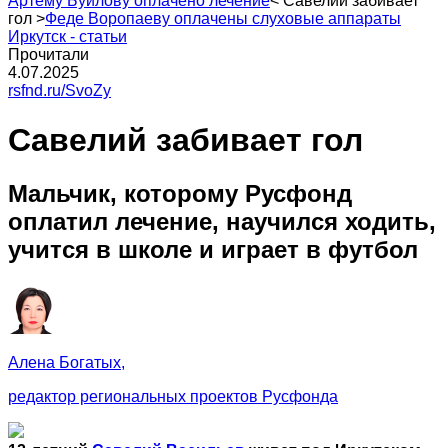
Артему Буйлову оплачено лечение
<
Савелий забивает
гол
>
Феде Воропаеву оплачены слуховые аппараты
Иркутск - статьи
Прочитали
4.07.2025
rsfnd.ru/SvoZy
Савелий забивает гол
Мальчик, которому Русфонд
оплатил лечение, научился ходить,
учится в школе и играет в футбол
Алена Богатых,
редактор региональных проектов Русфонда