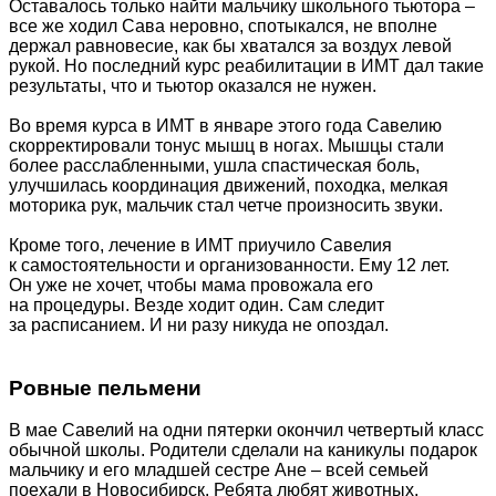
Оставалось только найти мальчику школьного тьютора –
все же ходил Сава неровно, спотыкался, не вполне
держал равновесие, как бы хватался за воздух левой
рукой. Но последний курс реабилитации в ИМТ дал такие
результаты, что и тьютор оказался не нужен.
Во время курса в ИМТ в январе этого года Савелию
скорректировали тонус мышц в ногах. Мышцы стали
более расслабленными, ушла спастическая боль,
улучшилась координация движений, походка, мелкая
моторика рук, мальчик стал четче произносить звуки.
Кроме того, лечение в ИМТ приучило Савелия
к самостоятельности и организованности. Ему 12 лет.
Он уже не хочет, чтобы мама провожала его
на процедуры. Везде ходит один. Сам следит
за расписанием. И ни разу никуда не опоздал.
Ровные пельмени
В мае Савелий на одни пятерки окончил четвертый класс
обычной школы. Родители сделали на каникулы подарок
мальчику и его младшей сестре Ане – всей семьей
поехали в Новосибирск. Ребята любят животных,