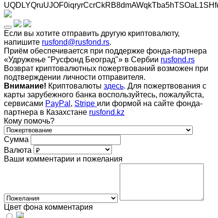
UQDLYQruUJOF0iqryrCcrCkRB8dmAWqkTba5hTSOaL1SHf
Если вы хотите отправить другую криптовалюту,
напишите
rusfond@rusfond.rs
.
Приём обеспечивается при поддержке фонда-партнера
«Удружење "Русфонд Београд"» в Сербии
rusfond.rs
Возврат криптовалютных пожертвований возможен при
подтверждении личности отправителя.
Внимание!
Криптовалюты
здесь
. Для пожертвования с
карты зарубежного банка воспользуйтесь, пожалуйста,
сервисами
PayPal
,
Stripe
или формой на сайте фонда-
партнера в Казахстане
rusfond.kz
Кому помочь?
Сумма
Валюта
Ваши комментарии и пожелания
Цвет фона комментария