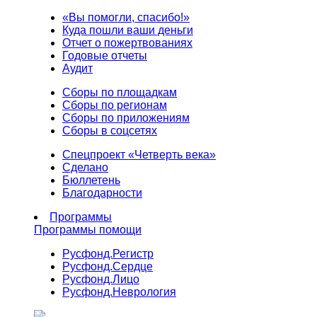
«Вы помогли, спасибо!»
Куда пошли ваши деньги
Отчет о пожертвованиях
Годовые отчеты
Аудит
Сборы по площадкам
Сборы по регионам
Сборы по приложениям
Сборы в соцсетях
Спецпроект «Четверть века»
Сделано
Бюллетень
Благодарности
Программы
Программы помощи
Русфонд.
Регистр
Русфонд.
Сердце
Русфонд.
Лицо
Русфонд.
Неврология