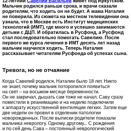
12-летний
Савелий Васильев
живет под Иркутском.
Мальчик родился раньше срока, и врачи сказали
родителям, что ходить он не будет. А мама Наталия
не поверила. Из сюжета на местном телевидении она
узнала, что в Москве есть Институт медицинских
технологий (ИМТ), где много и успешно занимаются
детьми с ДЦП. И обратилась в Русфонд, а Русфонд
стал последовательно помогать Савелию. После
первого же курса лечения в ИМТ десять лет назад
мальчик научился ходить. Теперь Наталия
рассказывает читателям Русфонда об успехах сына.
Тревога, но не отчаяние
Когда Савелий родился, Наталии было 18 лет. Никто
не знает, почему мальчик поторопился появиться
на свет – на восьмом месяце беременности.
Он не закричал, дышать сам тоже не начал. Саву сразу
поместили в реанимацию и на неделю подключили
к аппарату искусственной вентиляции легких. Затем еще
две недели он провел в отделении патологии
новорожденных. После выписки родители показали
мальчика неврологу. Одному, другому... С рождения
и по сей день Сава – постоянный неврологический