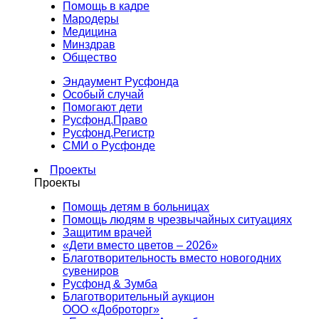
Помощь в кадре
Мародеры
Медицина
Минздрав
Общество
Эндаумент Русфонда
Особый случай
Помогают дети
Русфонд.Право
Русфонд.Регистр
СМИ о Русфонде
Проекты
Проекты
Помощь детям в больницах
Помощь людям в чрезвычайных ситуациях
Защитим врачей
«Дети вместо цветов – 2026»
Благотворительность вместо новогодних
сувениров
Русфонд & Зумба
Благотворительный аукцион
ООО «Доброторг»