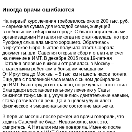
Иногда врачи ошибаются
На первый курс лечения требовалось около 200 тыс. руб.
– серьезная сумма для молодой семьи, живущей
в небольшом сибирском городе. С благотворительными
организациями Наталия никогда не сталкивалась, но про
Русфонд слышала много хорошего. Обратилась
в иркутское бюро, быстро получила ответ. Собрала
документы, для Савелия открыли сбор и оплатили счет
на лечение в ИМТ. В декабре 2015 года 19-летняя
Наталия впервые в жизни отправилась в Москву –
с маленьким ребенком и большим чемоданом.
От Иркутска до Москвы – 5 тыс. км и шесть часов полета.
Еще два с половиной часа мама с сыном добирались
до ИМТ. Было трудно и страшно, но результат того стоил.
Благодаря восстановительному лечению у Савы
снизился тонус мышц, улучшились двигательные навыки,
стала развиваться речь. Да и в целом улучшилось
физическое и эмоциональное состояние мальчика.
В первые месяцы после рождения врачи говорили, что
ходить Савелий не будет. Невозможно, мол, это,
смиритесь. А Наталия им не поверила. Именно после