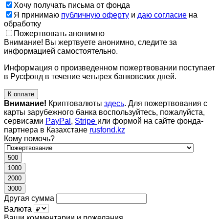
Хочу получать письма от фонда
Я принимаю
публичную оферту
и
даю согласие
на
обработку
Пожертвовать анонимно
Внимание! Вы жертвуете анонимно, следите за
информацией самостоятельно.
Информация о произведенном пожертвовании поступает
в Русфонд в течение четырех банковских дней.
К оплате
Внимание!
Криптовалюты
здесь
. Для пожертвования с
карты зарубежного банка воспользуйтесь, пожалуйста,
сервисами
PayPal
,
Stripe
или формой на сайте фонда-
партнера в Казахстане
rusfond.kz
Кому помочь?
500
1000
2000
3000
Другая сумма
Валюта
Ваши комментарии и пожелания