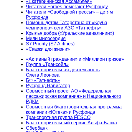
«Екатерининская Ассамблея»
Читатели Forbes помогают Русфонду
Читатели «Свободной прессы» – детям
Русфонда
Помощь детям Татарстана от «Клуба
чемпионов» сети АЗС «Татнефть»
Крылья добра («Уральские авиалинии»)
Мили милосердия
S7 Priority (S7 Airlines)
«Сказки для жизни»
«Активный гражданин» и «Миллион призов»
Группа «Трансойл»
Благотворительная деятельность
Олега Леонова
БФ «Татнефть»
Русфонд.Навигатор
Совместный проект АО «Федеральная
пассажирская компания» и Национального
РДКМ
Совместная благотворительная программа
компании «Ютека» и Русфонда
Транспортная группа FESCO
Благотворительный сервис Альфа-Банка
Сбербанк