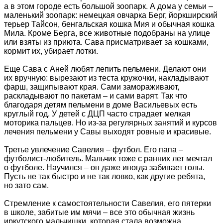
а в этом городе есть большой зоопарк. А дома у семьи –
маленький зоопарк: немецкая овчарка Берг, йоркширский
терьер Тайсон, бенгальская кошка Мия и обычная кошка
Мила. Кроме Берга, все животные подобраны на улице
или взяты из приюта. Сава присматривает за кошками,
кормит их, убирает лотки.
Еще Сава с Аней любят лепить пельмени. Делают они
их вручную: вырезают из теста кружочки, накладывают
фарш, защипывают края. Сами замораживают,
раскладывают по пакетам – и сами варят. Так что
благодаря детям пельмени в доме Васильевых есть
круглый год. У детей с ДЦП часто страдает мелкая
моторика пальцев. Но из-за регулярных занятий и курсов
лечения пельмени у Савы выходят ровные и красивые.
Третье увлечение Савелия – футбол. Его папа –
футболист-любитель. Мальчик тоже с ранних лет мечтал
о футболе. Научился – он даже иногда забивает голы.
Пусть не так быстро и не так ловко, как другие ребята,
но зато сам.
Стремление к самостоятельности Савелия, его пятерки
в школе, забитые им мячи – все это обычная жизнь
иркутского мальчишки, которая стала возможна