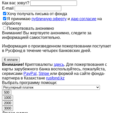
Как вас зовут?
E-mail
Хочу получать письма от фонда
Я принимаю
публичную оферту
и
даю согласие
на
обработку
Пожертвовать анонимно
Внимание! Вы жертвуете анонимно, следите за
информацией самостоятельно.
Информация о произведенном пожертвовании поступает
в Русфонд в течение четырех банковских дней.
К оплате
Внимание!
Криптовалюты
здесь
. Для пожертвования с
карты зарубежного банка воспользуйтесь, пожалуйста,
сервисами
PayPal
,
Stripe
или формой на сайте фонда-
партнера в Казахстане
rusfond.kz
Выбрать программу помощи:
500
1000
2000
3000