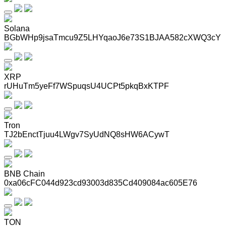
Solana
BGbWHp9jsaTmcu9Z5LHYqaoJ6e73S1BJAA582cXWQ3cY
XRP
rUHuTm5yeFf7WSpuqsU4UCPt5pkqBxKTPF
Tron
TJ2bEnctTjuu4LWgv7SyUdNQ8sHW6ACywT
BNB Chain
0xa06cFC044d923cd93003d835Cd409084ac605E76
TON