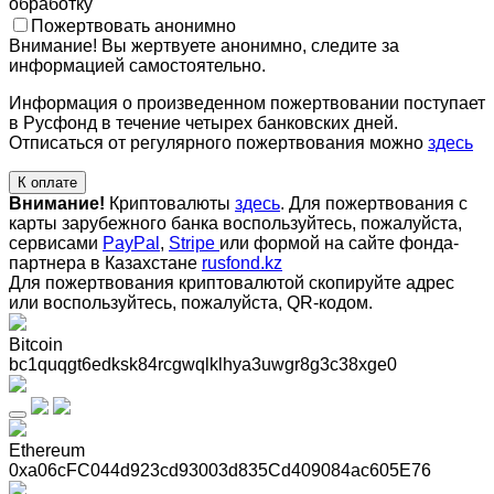
обработку
Пожертвовать анонимно
Внимание! Вы жертвуете анонимно, следите за
информацией самостоятельно.
Информация о произведенном пожертвовании поступает
в Русфонд в течение четырех банковских дней.
Отписаться от регулярного пожертвования можно
здесь
К оплате
Внимание!
Криптовалюты
здесь
. Для пожертвования с
карты зарубежного банка воспользуйтесь, пожалуйста,
сервисами
PayPal
,
Stripe
или формой на сайте фонда-
партнера в Казахстане
rusfond.kz
Для пожертвования криптовалютой скопируйте адрес
или воспользуйтесь, пожалуйста, QR-кодом
.
Bitcoin
bc1quqgt6edksk84rcgwqlklhya3uwgr8g3c38xge0
Ethereum
0xa06cFC044d923cd93003d835Cd409084ac605E76