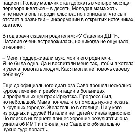
пациент. Голову мальчик стал держать в четыре месяца,
переворачиваться – в десять. Молодая мама хоть
и не имела опыта родительства, но понимала, что сын
отстает в развитии – информации в открытых источниках
хватало.
В год врачи сказали родителям: «У Савелия ДЦП».
Наталия очень встревожилась, но никогда не ощущала
отчаяния:
– Меня поддерживали муж, мои и его родители.
Я не была одна. Да и воспитали меня так, чтобы я хотела
и умела помогать людям. Как я могла не помочь своему
ребенку?
Еще до официального диагноза Сава прошел несколько
курсов лечения и реабилитации в больницах
и профильных центрах Иркутска. Прогресс был,
но небольшой. Мама поняла, что помощь нужно искать
в крупных городах. Желательно в столице. Ни у кого
из родных и друзей Наталии нет детей с инвалидностью.
Но поиск в интернете принес хорошие результаты: она
узнала об ИМТ и поняла, что Савелию обязательно
нужно туда попасть.