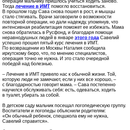
операции мальчику пришлось учиться ходить заново.
Тогда
лечение в ИМТ
помогло восстановиться.
В прошлом году Сава снова пошел в рост, и мышцы
стало стягивать. Врачи заговорили о возможности
повторной операции, но дали надежду, упомянув, что
интенсивная реабилитация поможет ее избежать. Мама
снова обратилась в Русфонд, и благодаря помощи
неравнодушных людей в январе
этого года
Савелий
успешно прошел пятый курс лечения в ИМТ.
По возвращении из Москвы Наталия сообщила
иркутскому бюро, что, по мнению специалистов,
операция точно не нужна. И это стало очередной
победой над болезнью.
– Лечение в ИМТ привело нас к обычной жизни. Той,
которую люди не замечают, если у них все хорошо, –
с благодарностью говорит мама. – Сава постепенно
научился обслуживать себя: есть, одеваться, ходить
в туалет, убирать за собой.
В детском саду мальчик посещал логопедическую группу.
Воспитатели и логопеды объяснили родителям:
«Он обычный ребенок, спецшкола ему не нужна,
Савелий справится».