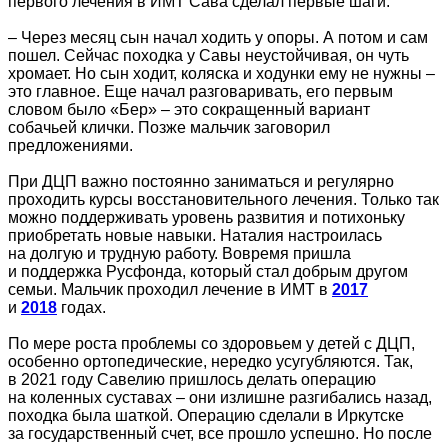
первого лечения в ИМТ Сава сделал первые шаги:
– Через месяц сын начал ходить у опоры. А потом и сам
пошел. Сейчас походка у Савы неустойчивая, он чуть
хромает. Но сын ходит, коляска и ходунки ему не нужны –
это главное. Еще начал разговаривать, его первым
словом было «Бер» – это сокращенный вариант
собачьей клички. Позже мальчик заговорил
предложениями.
При ДЦП важно постоянно заниматься и регулярно
проходить курсы восстановительного лечения. Только так
можно поддерживать уровень развития и потихоньку
приобретать новые навыки. Наталия настроилась
на долгую и трудную работу. Вовремя пришла
и поддержка Русфонда, который стал добрым другом
семьи. Мальчик проходил лечение в ИМТ в
2017
и
2018
годах.
По мере роста проблемы со здоровьем у детей с ДЦП,
особенно ортопедические, нередко усугубляются. Так,
в 2021 году Савелию пришлось делать операцию
на коленных суставах – они излишне разгибались назад,
походка была шаткой. Операцию сделали в Иркутске
за государственный счет, все прошло успешно. Но после