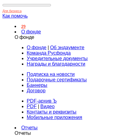
Для бизнеса
Как помочь
29
О фонде
О фонде
О фонде
|
Об эндаументе
Команда Русфонда
Учредительные документы
Награды и благодарности
Подписка на новости
Подарочные сертификаты
Баннеры
Договор
PDF-архив Ъ
PDF
|
Видео
Контакты и реквизиты
Мобильные приложения
Отчеты
Отчеты