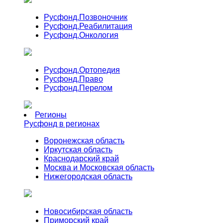
Русфонд.
Позвоночник
Русфонд.
Реабилитация
Русфонд.
Онкология
Русфонд.
Ортопедия
Русфонд.
Право
Русфонд.
Перелом
Регионы
Русфонд в регионах
Воронежская область
Иркутская область
Краснодарский край
Москва и Московская область
Нижегородская область
Новосибирская область
Приморский край