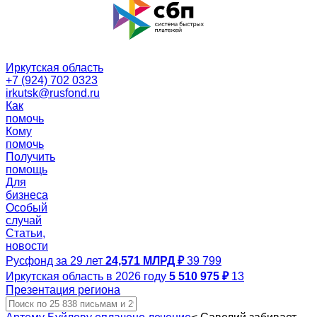
Иркутская область
+7 (924) 702 0323
irkutsk@rusfond.ru
Как
помочь
Кому
помочь
Получить
помощь
Для
бизнеса
Особый
случай
Статьи,
новости
Русфонд за 29 лет
24,571 МЛРД ₽
39 799
Иркутская область в 2026 году
5 510 975 ₽
13
Презентация региона