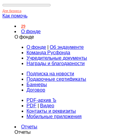
Для бизнеса
Как помочь
29
О фонде
О фонде
О фонде
|
Об эндаументе
Команда Русфонда
Учредительные документы
Награды и благодарности
Подписка на новости
Подарочные сертификаты
Баннеры
Договор
PDF-архив Ъ
PDF
|
Видео
Контакты и реквизиты
Мобильные приложения
Отчеты
Отчеты