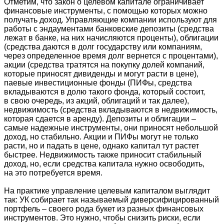
Отметим, что закон о целевом капитале ограничивает
финансовые инструменты, с помощью которых можно
получать доход. Управляющие компании используют для
работы с эндаументами банковские депозиты (средства
лежат в банке, на них начисляются проценты), облигации
(средства даются в долг государству или компаниям,
через определенное время долг вернется с процентами),
акции (средства тратятся на покупку долей компаний,
которые приносят дивиденды и могут расти в цене),
паевые инвестиционные фонды (ПИФы, средства
вкладываются в долю такого фонда, который состоит,
в свою очередь, из акций, облигаций и так далее),
недвижимость (средства вкладываются в недвижимость,
которая сдается в аренду). Депозиты и облигации –
самые надежные инструменты, они приносят небольшой
доход, но стабильно. Акции и ПИФы могут не только
расти, но и падать в цене, однако капитал тут растет
быстрее. Недвижимость также приносит стабильный
доход, но, если средства капитала нужно освободить,
на это потребуется время.
На практике управление целевым капиталом выглядит
так: УК собирает так называемый диверсифицированный
портфель – своего рода букет из разных финансовых
инструментов. Это нужно, чтобы снизить риски, если