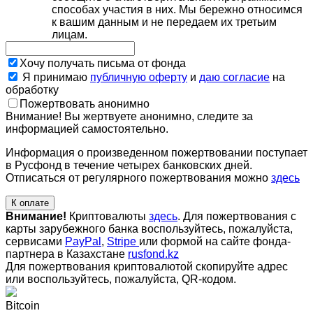
способах участия в них. Мы бережно относимся
к вашим данным и не передаем их третьим
лицам.
Хочу получать письма от фонда
Я принимаю
публичную оферту
и
даю согласие
на
обработку
Пожертвовать анонимно
Внимание! Вы жертвуете анонимно, следите за
информацией самостоятельно.
Информация о произведенном пожертвовании поступает
в Русфонд в течение четырех банковских дней.
Отписаться от регулярного пожертвования можно
здесь
К оплате
Внимание!
Криптовалюты
здесь
. Для пожертвования с
карты зарубежного банка воспользуйтесь, пожалуйста,
сервисами
PayPal
,
Stripe
или формой на сайте фонда-
партнера в Казахстане
rusfond.kz
Для пожертвования криптовалютой скопируйте адрес
или воспользуйтесь, пожалуйста, QR-кодом
.
Bitcoin