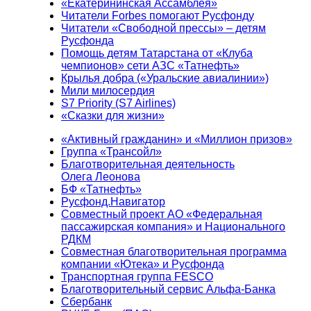
«Екатерининская Ассамблея»
Читатели Forbes помогают Русфонду
Читатели «Свободной прессы» – детям
Русфонда
Помощь детям Татарстана от «Клуба
чемпионов» сети АЗС «Татнефть»
Крылья добра («Уральские авиалинии»)
Мили милосердия
S7 Priority (S7 Airlines)
«Сказки для жизни»
«Активный гражданин» и «Миллион призов»
Группа «Трансойл»
Благотворительная деятельность
Олега Леонова
БФ «Татнефть»
Русфонд.Навигатор
Совместный проект АО «Федеральная
пассажирская компания» и Национального
РДКМ
Совместная благотворительная программа
компании «Ютека» и Русфонда
Транспортная группа FESCO
Благотворительный сервис Альфа-Банка
Сбербанк