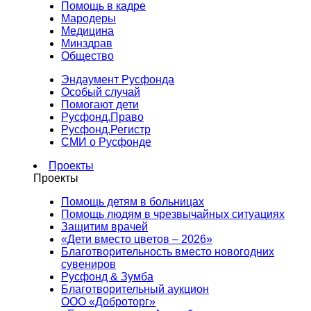
Помощь в кадре
Мародеры
Медицина
Минздрав
Общество
Эндаумент Русфонда
Особый случай
Помогают дети
Русфонд.Право
Русфонд.Регистр
СМИ о Русфонде
Проекты
Проекты
Помощь детям в больницах
Помощь людям в чрезвычайных ситуациях
Защитим врачей
«Дети вместо цветов – 2026»
Благотворительность вместо новогодних
сувениров
Русфонд & Зумба
Благотворительный аукцион
ООО «Доброторг»