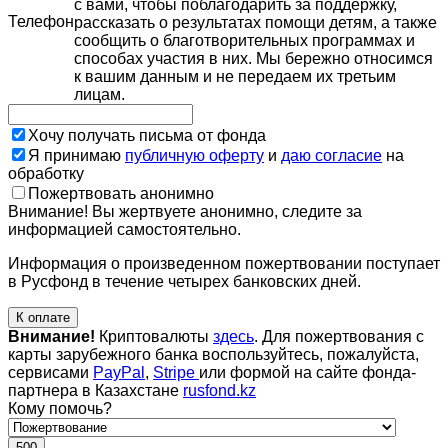
с вами, чтобы поблагодарить за поддержку,
Телефон
рассказать о результатах помощи детям, а также
сообщить о благотворительных программах и
способах участия в них. Мы бережно относимся
к вашим данным и не передаем их третьим
лицам.
Хочу получать письма от фонда
Я принимаю
публичную оферту
и
даю согласие
на
обработку
Пожертвовать анонимно
Внимание! Вы жертвуете анонимно, следите за
информацией самостоятельно.
Информация о произведенном пожертвовании поступает
в Русфонд в течение четырех банковских дней.
К оплате
Внимание!
Криптовалюты
здесь
. Для пожертвования с
карты зарубежного банка воспользуйтесь, пожалуйста,
сервисами
PayPal
,
Stripe
или формой на сайте фонда-
партнера в Казахстане
rusfond.kz
Кому помочь?
500