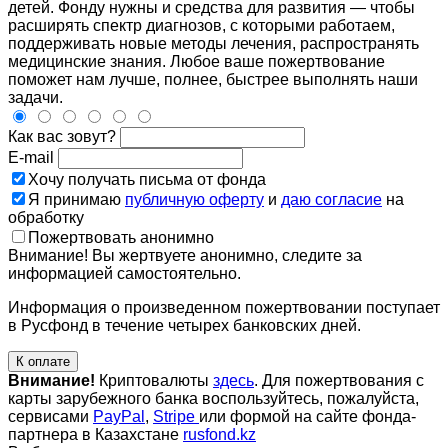
детей. Фонду нужны и средства для развития — чтобы
расширять спектр диагнозов, с которыми работаем,
поддерживать новые методы лечения, распространять
медицинские знания. Любое ваше пожертвование
поможет нам лучше, полнее, быстрее выполнять наши
задачи.
Как вас зовут?
E-mail
Хочу получать письма от фонда
Я принимаю
публичную оферту
и
даю согласие
на
обработку
Пожертвовать анонимно
Внимание! Вы жертвуете анонимно, следите за
информацией самостоятельно.
Информация о произведенном пожертвовании поступает
в Русфонд в течение четырех банковских дней.
К оплате
Внимание!
Криптовалюты
здесь
. Для пожертвования с
карты зарубежного банка воспользуйтесь, пожалуйста,
сервисами
PayPal
,
Stripe
или формой на сайте фонда-
партнера в Казахстане
rusfond.kz