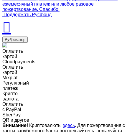
ежемесячный платеж или любое разовое
пожертвование. Спасибо!
Поддержать Русфонд
Рубрикатор
Оплатить
картой
Cloudpayments
Оплатить
картой
Mixplat
Регулярный
платеж
Крипто-
валюта
Оплатить
c PayPal
SberPay
QR и другое
Внимание!
Криптовалюты
здесь
. Для пожертвования с
карты зарубежного банка воспользуйтесь, пожалуйста,