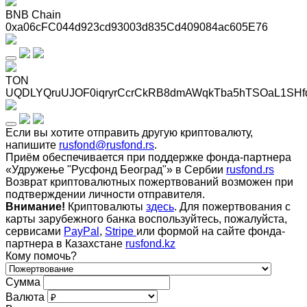
BNB Chain
0xa06cFC044d923cd93003d835Cd409084ac605E76
TON
UQDLYQruUJOF0iqryrCcrCkRB8dmAWqkTba5hTSOaL1SHf
Если вы хотите отправить другую криптовалюту,
напишите
rusfond@rusfond.rs
.
Приём обеспечивается при поддержке фонда-партнера
«Удружење "Русфонд Београд"» в Сербии
rusfond.rs
Возврат криптовалютных пожертвований возможен при
подтверждении личности отправителя.
Внимание!
Криптовалюты
здесь
. Для пожертвования с
карты зарубежного банка воспользуйтесь, пожалуйста,
сервисами
PayPal
,
Stripe
или формой на сайте фонда-
партнера в Казахстане
rusfond.kz
Кому помочь?
Сумма
Валюта