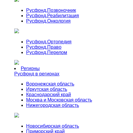
Русфонд.
Позвоночник
Русфонд.
Реабилитация
Русфонд.
Онкология
Русфонд.
Ортопедия
Русфонд.
Право
Русфонд.
Перелом
Регионы
Русфонд в регионах
Воронежская область
Иркутская область
Краснодарский край
Москва и Московская область
Нижегородская область
Новосибирская область
Приморский край