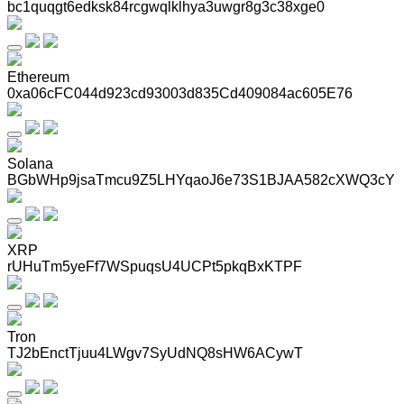
bc1quqgt6edksk84rcgwqlklhya3uwgr8g3c38xge0
Ethereum
0xa06cFC044d923cd93003d835Cd409084ac605E76
Solana
BGbWHp9jsaTmcu9Z5LHYqaoJ6e73S1BJAA582cXWQ3cY
XRP
rUHuTm5yeFf7WSpuqsU4UCPt5pkqBxKTPF
Tron
TJ2bEnctTjuu4LWgv7SyUdNQ8sHW6ACywT