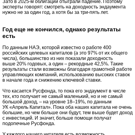
Зато в 2025-м облигации отыграли падение. Поэтому
эксперты говорят: смотреть на доходность эндаумента
нужно не за один год, а хотя бы за три-пять лет.
Год еще не кончился, однако результаты
есть
По данным НАЭ, которой известно о работе 400
российских целевых капиталов (а это 97% от их общего
числа), большинство из них показали доходность
выше 20% годовых, а один – рекордные 42,5%. Такие
результаты стали возможны благодаря грамотной работе
управляющих компаний, использованию высоких ставок
в начале года и снижению ключевой ставки.
Что касается Русфонда, то пока его эндаумент в числе
тех, кто получает не самый маленький, но и не самый
большой доход, – на уровне 18–19%, по данным
УК «Апрель Капитал». Пока оба наших капитала не очень
большие, но чем больше они будут, тем выше будет доход
с инвестиций. И значит, больше помощи получат
подопечные Русфонда.
У каждого нашего читателя есть возможность