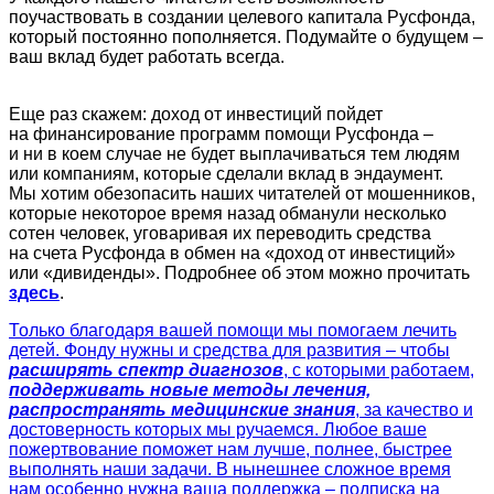
поучаствовать в создании целевого капитала Русфонда,
который постоянно пополняется. Подумайте о будущем –
ваш вклад будет работать всегда.
Еще раз скажем: доход от инвестиций пойдет
на финансирование программ помощи Русфонда –
и ни в коем случае не будет выплачиваться тем людям
или компаниям, которые сделали вклад в эндаумент.
Мы хотим обезопасить наших читателей от мошенников,
которые некоторое время назад обманули несколько
сотен человек, уговаривая их переводить средства
на счета Русфонда в обмен на «доход от инвестиций»
или «дивиденды». Подробнее об этом можно прочитать
здесь
.
Только благодаря вашей помощи мы помогаем лечить
детей. Фонду нужны и средства для развития – чтобы
расширять спектр диагнозов
, с которыми работаем,
поддерживать новые методы лечения,
распространять медицинские знания
, за качество и
достоверность которых мы ручаемся. Любое ваше
пожертвование поможет нам лучше, полнее, быстрее
выполнять наши задачи. В нынешнее сложное время
нам особенно нужна ваша поддержка – подписка на