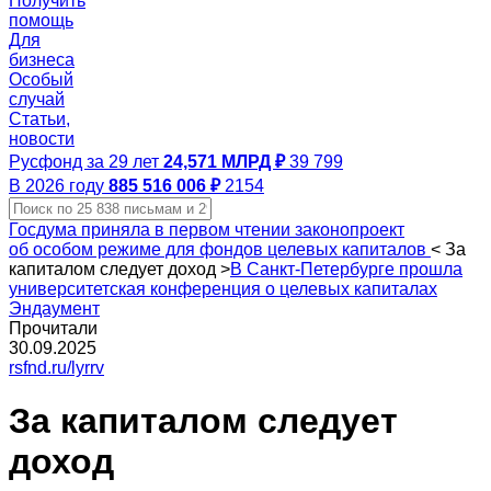
Получить
помощь
Для
бизнеса
Особый
случай
Статьи,
новости
Русфонд за 29 лет
24,571 МЛРД ₽
39 799
В 2026 году
885 516 006 ₽
2154
Госдума приняла в первом чтении законопроект
об особом режиме для фондов целевых капиталов
<
За
капиталом следует доход
>
В Санкт-Петербурге прошла
университетская конференция о целевых капиталах
Эндаумент
Прочитали
30.09.2025
rsfnd.ru/lyrrv
За капиталом следует
доход