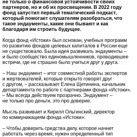
не только о финансовой устойчивости своих
партнеров, но и об их просвещении. В 2022 году
фонд запустил первый тематический подкаст,
который помогает слушателям разобраться, что
такое эндаументы, какие они бывают и как
благодаря им строить будущее.
Когда фонд «Истоки» был основан, учебных программ
по развитию фондов целевых капиталов в России еще
не существовало. Была идея развивать эндаументы –
и было сообщество единомышленников, проводившее
встречи, где не страшно было учиться друг у друга.
– Наш эндаумент – итог совместной работы экспертов
и жертвователей, которые открыто говорят друг
с другом, – рассказывает Елена Щетинина, начальник
департамента по работе с партнерами фонда «Истоки».
– Мы всегда действуем прозрачно. Эндаумент –
не только про деньги, это про доверие.
Мысль развивает и Кирилл Ольгинский, директор
по коммуникациям фонда «Истоки»:
– Чтобы доверить средства делу, которое начнет
работать через время, нужен определенный тип