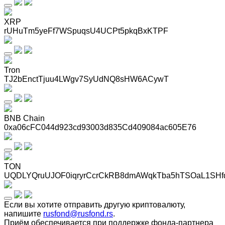
XRP
rUHuTm5yeFf7WSpuqsU4UCPt5pkqBxKTPF
Tron
TJ2bEnctTjuu4LWgv7SyUdNQ8sHW6ACywT
BNB Chain
0xa06cFC044d923cd93003d835Cd409084ac605E76
TON
UQDLYQruUJOF0iqryrCcrCkRB8dmAWqkTba5hTSOaL1SHf
Если вы хотите отправить другую криптовалюту,
напишите
rusfond@rusfond.rs
.
Приём обеспечивается при поддержке фонда-партнера