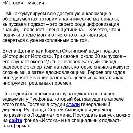
«Истоки» – миссия.
– Мы аккумулируем всю доступную информацию
об эндаументах, готовим аналитические материалы,
выпускаем подкаст – это своего рода цифровизация
знаний, – поясняет Елена Щетинина. – Хочется, чтобы
новички в теме могли от чего-то отталкиваться,
сверяться с уже накопленным опытом.
Елена Щетинина и Кирилл Ольгинский ведут подкаст
«Истории от Истоков». Три сезона, около 30 выпусков –
его слушает около 2,5 тыс. человек. Каждый эпизод –
разговор с экспертами на темы, которые сначала кажутся
сложными, а затем вдохновляющими. Героев эпизодов
объединяет желание развивать целевые капиталы как
инструмент реальных перемен.
Последний по времени выпуск подкаста посвящен
эндаументу Русфонда, который был запущен в апреле
этого года. Гостями в студии
стали
генеральный
директор Русфонда Сергей Амбиндер и директор
по развитию Людмила Фомина. Послушать выпуск можно
на
сайте
фонда «Истоки» и на специальных подкаст-
платформах.