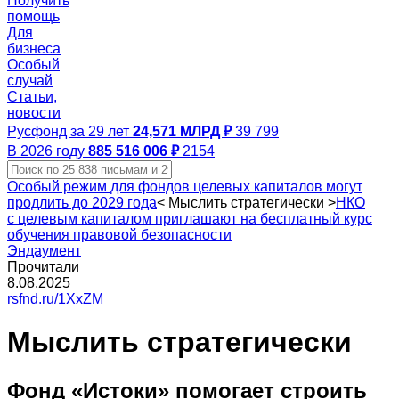
Получить
помощь
Для
бизнеса
Особый
случай
Статьи,
новости
Русфонд за 29 лет
24,571 МЛРД ₽
39 799
В 2026 году
885 516 006 ₽
2154
Особый режим для фондов целевых капиталов могут
продлить до 2029 года
<
Мыслить стратегически
>
НКО
с целевым капиталом приглашают на бесплатный курс
обучения правовой безопасности
Эндаумент
Прочитали
8.08.2025
rsfnd.ru/1XxZM
Мыслить стратегически
Фонд «Истоки» помогает строить