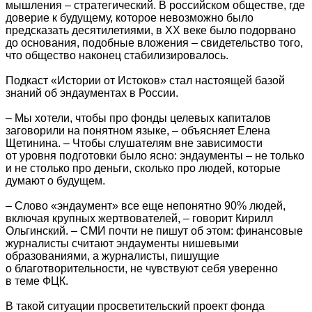
мышления – стратегический. В российском обществе, где
доверие к будущему, которое невозможно было
предсказать десятилетиями, в XX веке было подорвано
до основания, подобные вложения – свидетельство того,
что общество наконец стабилизировалось.
Подкаст «Истории от Истоков» стал настоящей базой
знаний об эндаументах в России.
– Мы хотели, чтобы про фонды целевых капиталов
заговорили на понятном языке, – объясняет Елена
Щетинина. – Чтобы слушателям вне зависимости
от уровня подготовки было ясно: эндаументы – не только
и не столько про деньги, сколько про людей, которые
думают о будущем.
– Слово «эндаумент» все еще непонятно 90% людей,
включая крупных жертвователей, – говорит Кирилл
Ольгинский. – СМИ почти не пишут об этом: финансовые
журналисты считают эндаументы нишевыми
образованиями, а журналисты, пишущие
о благотворительности, не чувствуют себя уверенно
в теме ФЦК.
В такой ситуации просветительский проект фонда