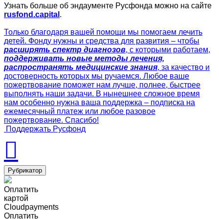
Узнать больше об эндаументе Русфонда можно на сайте
rusfond.capital
.
Только благодаря вашей помощи мы помогаем лечить
детей. Фонду нужны и средства для развития – чтобы
расширять спектр диагнозов
, с которыми работаем,
поддерживать новые методы лечения,
распространять медицинские знания
, за качество и
достоверность которых мы ручаемся. Любое ваше
пожертвование поможет нам лучше, полнее, быстрее
выполнять наши задачи. В нынешнее сложное время
нам особенно нужна ваша поддержка – подписка на
ежемесячный платеж или любое разовое
пожертвование. Спасибо!
Поддержать Русфонд
Рубрикатор
Оплатить
картой
Cloudpayments
Оплатить