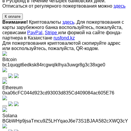
в Русфонд в течение четырех банковских дней.
Отписаться от регулярного пожертвования можно
здесь
К оплате
Внимание!
Криптовалюты
здесь
. Для пожертвования с
карты зарубежного банка воспользуйтесь, пожалуйста,
сервисами
PayPal
,
Stripe
или формой на сайте фонда-
партнера в Казахстане
rusfond.kz
Для пожертвования криптовалютой скопируйте адрес
или воспользуйтесь, пожалуйста, QR-кодом
.
Bitcoin
bc1quqgt6edksk84rcgwqlklhya3uwgr8g3c38xge0
Ethereum
0xa06cFC044d923cd93003d835Cd409084ac605E76
Solana
BGbWHp9jsaTmcu9Z5LHYqaoJ6e73S1BJAA582cXWQ3cY