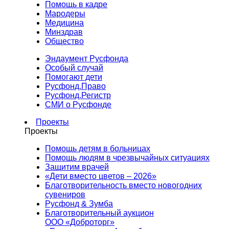
Помощь в кадре
Мародеры
Медицина
Минздрав
Общество
Эндаумент Русфонда
Особый случай
Помогают дети
Русфонд.Право
Русфонд.Регистр
СМИ о Русфонде
Проекты
Проекты
Помощь детям в больницах
Помощь людям в чрезвычайных ситуациях
Защитим врачей
«Дети вместо цветов – 2026»
Благотворительность вместо новогодних
сувениров
Русфонд & Зумба
Благотворительный аукцион
ООО «Доброторг»