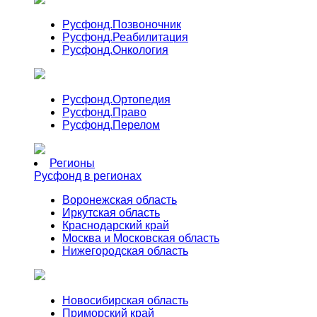
Русфонд.
Позвоночник
Русфонд.
Реабилитация
Русфонд.
Онкология
Русфонд.
Ортопедия
Русфонд.
Право
Русфонд.
Перелом
Регионы
Русфонд в регионах
Воронежская область
Иркутская область
Краснодарский край
Москва и Московская область
Нижегородская область
Новосибирская область
Приморский край