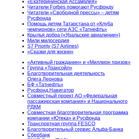
«Екатерининская Ассамблея»
Читатели Forbes помогают Русфонду
Читатели «Свободной прессы» – детям
Русфонда
Помощь детям Татарстана от «Клуба
чемпионов» сети АЗС «Татнефть»
Крылья добра («Уральские авиалинии»)
Мили милосердия
S7 Priority (S7 Airlines)
«Сказки для жизни»
«Активный гражданин» и «Миллион призов»
Группа «Трансойл»
Благотворительная деятельность
Олега Леонова
БФ «Татнефть»
Русфонд.Навигатор
Совместный проект АО «Федеральная
пассажирская компания» и Национального
РДКМ
Совместная благотворительная программа
компании «Ютека» и Русфонда
Транспортная группа FESCO
Благотворительный сервис Альфа-Банка
Сбербанк