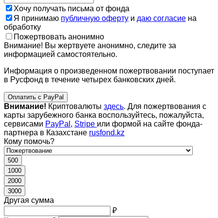
Хочу получать письма от фонда
Я принимаю
публичную оферту
и
даю согласие
на
обработку
Пожертвовать анонимно
Внимание! Вы жертвуете анонимно, следите за
информацией самостоятельно.
Информация о произведенном пожертвовании поступает
в Русфонд в течение четырех банковских дней.
Оплатить с PayPal
Внимание!
Криптовалюты
здесь
. Для пожертвования с
карты зарубежного банка воспользуйтесь, пожалуйста,
сервисами
PayPal
,
Stripe
или формой на сайте фонда-
партнера в Казахстане
rusfond.kz
Кому помочь?
500
1000
2000
3000
Другая сумма
₽