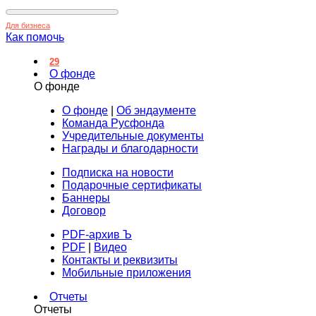
Для бизнеса
Как помочь
29
О фонде
О фонде
О фонде
|
Об эндаументе
Команда Русфонда
Учредительные документы
Награды и благодарности
Подписка на новости
Подарочные сертификаты
Баннеры
Договор
PDF-архив Ъ
PDF
|
Видео
Контакты и реквизиты
Мобильные приложения
Отчеты
Отчеты