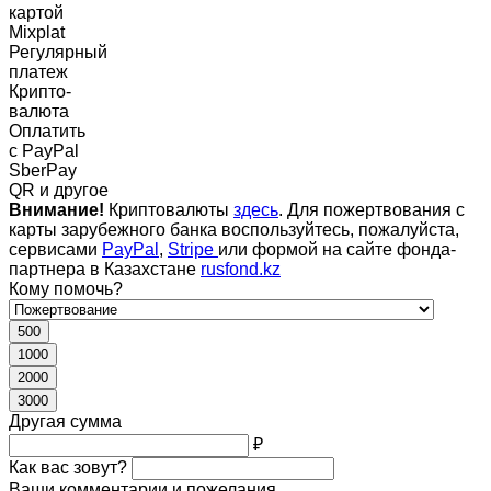
картой
Mixplat
Регулярный
платеж
Крипто-
валюта
Оплатить
c PayPal
SberPay
QR и другое
Внимание!
Криптовалюты
здесь
. Для пожертвования с
карты зарубежного банка воспользуйтесь, пожалуйста,
сервисами
PayPal
,
Stripe
или формой на сайте фонда-
партнера в Казахстане
rusfond.kz
Кому помочь?
500
1000
2000
3000
Другая сумма
₽
Как вас зовут?
Ваши комментарии и пожелания