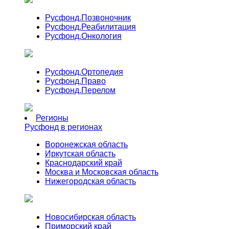
Русфонд.
Позвоночник
Русфонд.
Реабилитация
Русфонд.
Онкология
Русфонд.
Ортопедия
Русфонд.
Право
Русфонд.
Перелом
Регионы
Русфонд в регионах
Воронежская область
Иркутская область
Краснодарский край
Москва и Московская область
Нижегородская область
Новосибирская область
Приморский край