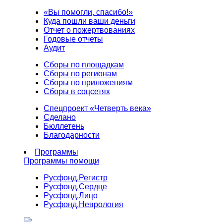
«Вы помогли, спасибо!»
Куда пошли ваши деньги
Отчет о пожертвованиях
Годовые отчеты
Аудит
Сборы по площадкам
Сборы по регионам
Сборы по приложениям
Сборы в соцсетях
Спецпроект «Четверть века»
Сделано
Бюллетень
Благодарности
Программы
Программы помощи
Русфонд.
Регистр
Русфонд.
Сердце
Русфонд.
Лицо
Русфонд.
Неврология