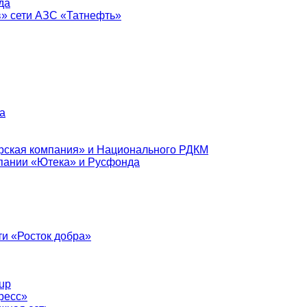
да
в» сети АЗС «Татнефть»
а
рская компания» и Национального РДКМ
пании «Ютека» и Русфонда
и «Росток добра»
up
ресс»