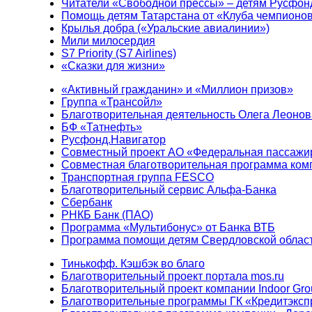
Читатели «Свободной прессы» – детям Русфон
Помощь детям Татарстана от «Клуба чемпионо
Крылья добра («Уральские авиалинии»)
Мили милосердия
S7 Priority (S7 Airlines)
«Сказки для жизни»
«Активный гражданин» и «Миллион призов»
Группа «Трансойл»
Благотворительная деятельность Олега Леонов
БФ «Татнефть»
Русфонд.Навигатор
Совместный проект АО «Федеральная пассажи
Совместная благотворительная программа ком
Транспортная группа FESCO
Благотворительный сервис Альфа-Банка
Сбербанк
РНКБ Банк (ПАО)
Программа «Мультибонус» от Банка ВТБ
Программа помощи детям Свердловской област
Тинькофф. Кэшбэк во благо
Благотворительный проект портала mos.ru
Благотворительный проект компании Indoor Gro
Благотворительные программы ГК «Кредитэксп