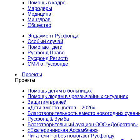
Помощь в кадре
Мародеры
Медицина
Минздрав
Общество
Эндаумент Русфонда
Особый случай
Помогают дети
Русфонд.Право
Русфонд.Регистр
СМИ о Русфонде
Проекты
Проекты
Помощь детям в больницах
Помощь людям в чрезвычайных ситуациях
Защитим врачей
«Дети вместо цветов – 2026»
Благотворительность вместо новогодних сувен
Русфонд & Зумба
Благотворительный аукцион ООО «Доброторг»
«Екатерининская Ассамблея»
Читатели Forbes помогают Русфонду