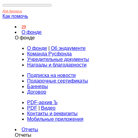
Для бизнеса
Как помочь
29
О фонде
О фонде
О фонде
|
Об эндаументе
Команда Русфонда
Учредительные документы
Награды и благодарности
Подписка на новости
Подарочные сертификаты
Баннеры
Договор
PDF-архив Ъ
PDF
|
Видео
Контакты и реквизиты
Мобильные приложения
Отчеты
Отчеты