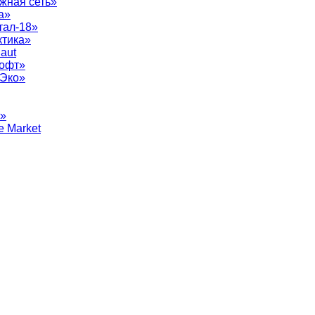
жная сеть»
а»
тал-18»
ктика»
aut
софт»
рЭко»
т»
e Market