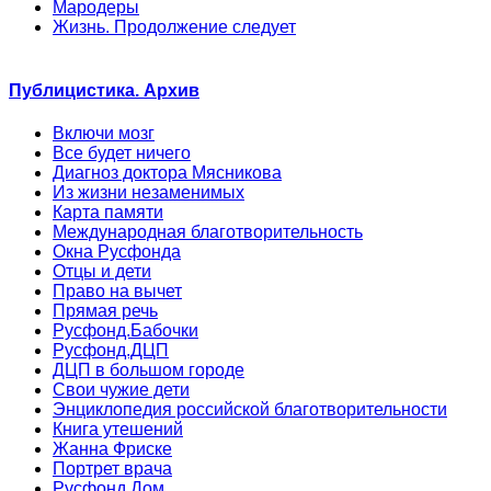
Мародеры
Жизнь. Продолжение следует
Публицистика. Архив
Включи мозг
Все будет ничего
Диагноз доктора Мясникова
Из жизни незаменимых
Карта памяти
Международная благотворительность
Окна Русфонда
Отцы и дети
Право на вычет
Прямая речь
Русфонд.Бабочки
Русфонд.ДЦП
ДЦП в большом городе
Свои чужие дети
Энциклопедия российской благотворительности
Книга утешений
Жанна Фриске
Портрет врача
Русфонд.Дом