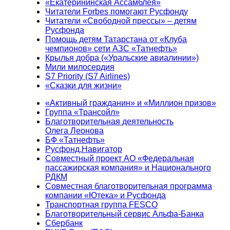
«Екатерининская Ассамблея»
Читатели Forbes помогают Русфонду
Читатели «Свободной прессы» – детям
Русфонда
Помощь детям Татарстана от «Клуба
чемпионов» сети АЗС «Татнефть»
Крылья добра («Уральские авиалинии»)
Мили милосердия
S7 Priority (S7 Airlines)
«Сказки для жизни»
«Активный гражданин» и «Миллион призов»
Группа «Трансойл»
Благотворительная деятельность
Олега Леонова
БФ «Татнефть»
Русфонд.Навигатор
Совместный проект АО «Федеральная
пассажирская компания» и Национального
РДКМ
Совместная благотворительная программа
компании «Ютека» и Русфонда
Транспортная группа FESCO
Благотворительный сервис Альфа-Банка
Сбербанк