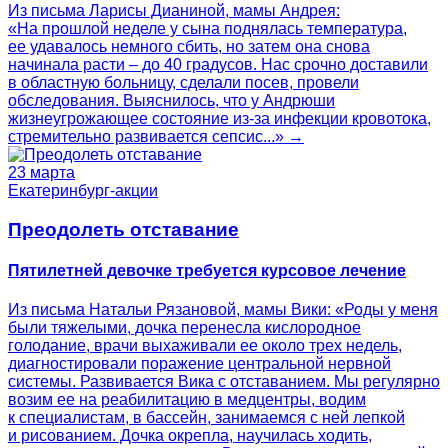
Из письма Ларисы Дианиной, мамы Андрея:
«На прошлой неделе у сына поднялась температура,
ее удавалось немного сбить, но затем она снова
начинала расти – до 40 градусов. Нас срочно доставили
в областную больницу, сделали посев, провели
обследования. Выяснилось, что у Андрюши
жизнеугрожающее состояние из-за инфекции кровотока,
стремительно развивается сепсис...» →
23 марта
Екатеринбург-акции
Преодолеть отставание
Пятилетней девочке требуется курсовое лечение
Из письма Натальи Рязановой, мамы Вики: «Роды у меня
были тяжелыми, дочка перенесла кислородное
голодание, врачи выхаживали ее около трех недель,
диагностировали поражение центральной нервной
системы. Развивается Вика с отставанием. Мы регулярно
возим ее на реабилитацию в медцентры, водим
к специалистам, в бассейн, занимаемся с ней лепкой
и рисованием. Дочка окрепла, научилась ходить,