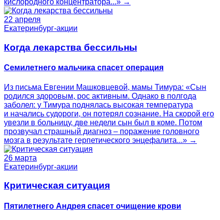
кислородного концентратора...» →
22 апреля
Екатеринбург-акции
Когда лекарства бессильны
Семилетнего мальчика спасет операция
Из письма Евгении Машковцевой, мамы Тимура: «Сын
родился здоровым, рос активным. Однако в полгода
заболел: у Тимура поднялась высокая температура
и начались судороги, он потерял сознание. На скорой его
увезли в больницу, две недели сын был в коме. Потом
прозвучал страшный диагноз – поражение головного
мозга в результате герпетического энцефалита...» →
26 марта
Екатеринбург-акции
Критическая ситуация
Пятилетнего Андрея спасет очищение крови