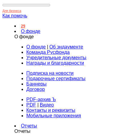
Для бизнеса
Как помочь
29
О фонде
О фонде
О фонде
|
Об эндаументе
Команда Русфонда
Учредительные документы
Награды и благодарности
Подписка на новости
Подарочные сертификаты
Баннеры
Договор
PDF-архив Ъ
PDF
|
Видео
Контакты и реквизиты
Мобильные приложения
Отчеты
Отчеты