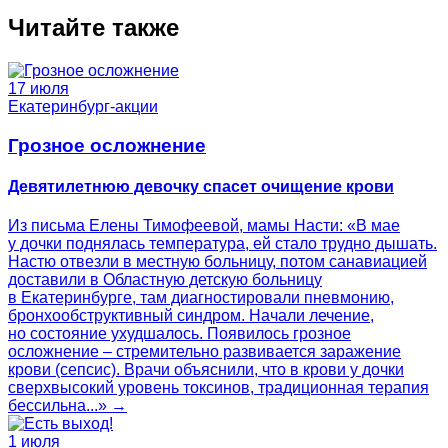
Читайте также
17 июля
Екатеринбург-акции
Грозное осложнение
Девятилетнюю девочку спасет очищение крови
Из письма Елены Тимофеевой, мамы Насти: «В мае
у дочки поднялась температура, ей стало трудно дышать.
Настю отвезли в местную больницу, потом санавиацией
доставили в Областную детскую больницу
в Екатеринбурге, там диагностировали пневмонию,
бронхообструктивный синдром. Начали лечение,
но состояние ухудшалось. Появилось грозное
осложнение – стремительно развивается заражение
крови (сепсис). Врачи объяснили, что в крови у дочки
сверхвысокий уровень токсинов, традиционная терапия
бессильна...» →
1 июля