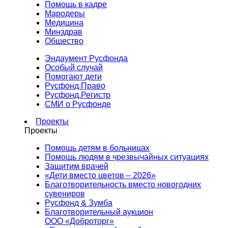
Помощь в кадре
Мародеры
Медицина
Минздрав
Общество
Эндаумент Русфонда
Особый случай
Помогают дети
Русфонд.Право
Русфонд.Регистр
СМИ о Русфонде
Проекты
Проекты
Помощь детям в больницах
Помощь людям в чрезвычайных ситуациях
Защитим врачей
«Дети вместо цветов – 2026»
Благотворительность вместо новогодних
сувениров
Русфонд & Зумба
Благотворительный аукцион
ООО «Доброторг»