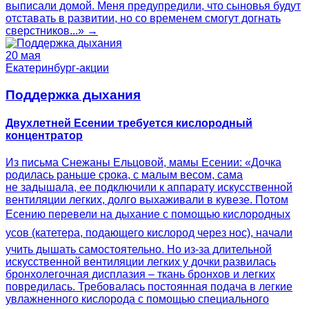
выписали домой. Меня предупредили, что сыновья будут
отставать в развитии, но со временем смогут догнать
сверстников...» →
20 мая
Екатеринбург-акции
Поддержка дыхания
Двухлетней Есении требуется кислородный
концентратор
Из письма Снежаны Ельцовой, мамы Есении: «Дочка
родилась раньше срока, с малым весом, сама
не задышала, ее подключили к аппарату искусственной
вентиляции легких, долго выхаживали в кувезе. Потом
Есению перевели на дыхание с помощью кислородных
усов (катетера, подающего кислород через нос), начали
учить дышать самостоятельно. Но из-за длительной
искусственной вентиляции легких у дочки развилась
бронхолегочная дисплазия – ткань бронхов и легких
повредилась. Требовалась постоянная подача в легкие
увлажненного кислорода с помощью специального