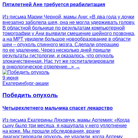
Пятилетней Ане требуется реабилитация
Из письма Марии Черной, мамы Ани: «В два года у дочки
внезапно заболела шея, она не могла удерживать голову.
В областной больнице по результатам компьютерной
томографии у Ани выявили смещение шейного позвонка,
а на МРТ увидели большое новообразование в области
шеи – опухоль спинного мозга. Сделали операцию
по ее удалению. Через несколько дней пришли
результаты гистологии, и оказалось, что опухоль
злокачественная. Нас тут же госпитализировали
в онкологическое отделение...» →
9 июня
Екатеринбург-акции
Победить опухоль
Четырехлетнего мальчика спасет лекарство
Из письма Екатерины Ляховчук, мамы Артемия: «Когда
сыну было три месяца, я нащупала у него уплотнение
на коже. Мы прошли обследования, врачи
диагностировали опухоль, ее удалили, когда Артему