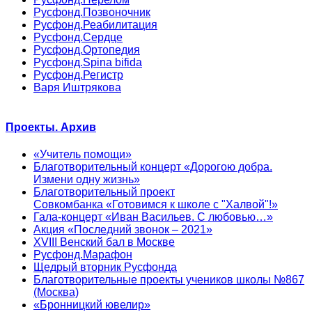
Русфонд.Позвоночник
Русфонд.Реабилитация
Русфонд.Сердце
Русфонд.Ортопедия
Русфонд.Spina bifida
Русфонд.Регистр
Варя Иштрякова
Проекты. Архив
«Учитель помощи»
Благотворительный концерт «Дорогою добра.
Измени одну жизнь»
Благотворительный проект
Совкомбанка «Готовимся к школе с "Халвой"!»
Гала-концерт «Иван Васильев. С любовью…»
Акция «Последний звонок – 2021»
XVIII Венский бал в Москве
Русфонд.Марафон
Щедрый вторник Русфонда
Благотворительные проекты учеников школы №867
(Москва)
«Бронницкий ювелир»