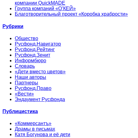
компании QuickMADE
Группа компаний «О’КЕЙ»
Благотворительный проект «Коробка храбрости»
Рубрики
Общество
Русфонд.Навигатор
Русфонд.Рейтинг
Русфонд.Зенит
Информбюро
Словарь
«Дети вместо цветов»
Наши авторы
Партнеры
Русфонд.Право
«Вести»
Эндаумент Русфонда
Публицистика
«Коммерсантъ»
Драмы в письмах
Катя Богунова и её дети