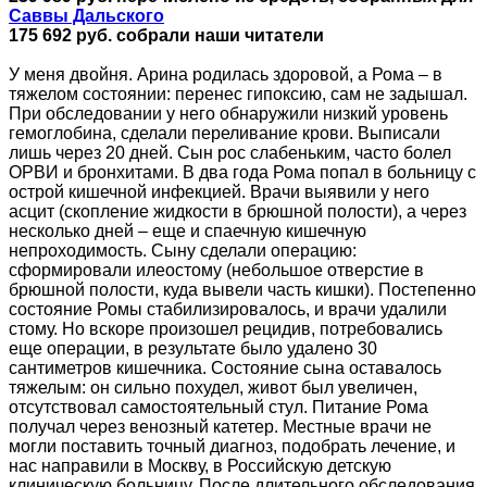
Саввы Дальского
175 692 руб. собрали наши читатели
У меня двойня. Арина родилась здоровой, а Рома – в
тяжелом состоянии: перенес гипоксию, сам не задышал.
При обследовании у него обнаружили низкий уровень
гемоглобина, сделали переливание крови. Выписали
лишь через 20 дней. Сын рос слабеньким, часто болел
ОРВИ и бронхитами. В два года Рома попал в больницу с
острой кишечной инфекцией. Врачи выявили у него
асцит (скопление жидкости в брюшной полости), а через
несколько дней – еще и спаечную кишечную
непроходимость. Сыну сделали операцию:
сформировали илеостому (небольшое отверстие в
брюшной полости, куда вывели часть кишки). Постепенно
состояние Ромы стабилизировалось, и врачи удалили
стому. Но вскоре произошел рецидив, потребовались
еще операции, в результате было удалено 30
сантиметров кишечника. Состояние сына оставалось
тяжелым: он сильно похудел, живот был увеличен,
отсутствовал самостоятельный стул. Питание Рома
получал через венозный катетер. Местные врачи не
могли поставить точный диагноз, подобрать лечение, и
нас направили в Москву, в Российскую детскую
клиническую больницу. После длительного обследования