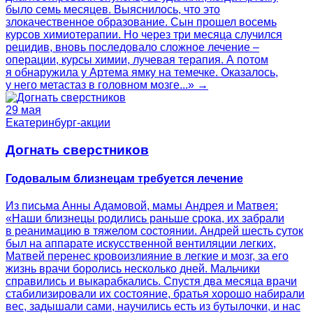
было семь месяцев. Выяснилось, что это
злокачественное образование. Сын прошел восемь
курсов химиотерапии. Но через три месяца случился
рецидив, вновь последовало сложное лечение –
операции, курсы химии, лучевая терапия. А потом
я обнаружила у Артема ямку на темечке. Оказалось,
у него метастаз в головном мозге...» →
29 мая
Екатеринбург-акции
Догнать сверстников
Годовалым близнецам требуется лечение
Из письма Анны Адамовой, мамы Андрея и Матвея:
«Наши близнецы родились раньше срока, их забрали
в реанимацию в тяжелом состоянии. Андрей шесть суток
был на аппарате искусственной вентиляции легких,
Матвей перенес кровоизлияние в легкие и мозг, за его
жизнь врачи боролись несколько дней. Мальчики
справились и выкарабкались. Спустя два месяца врачи
стабилизировали их состояние, братья хорошо набирали
вес, задышали сами, научились есть из бутылочки, и нас