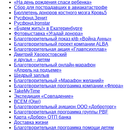
«На день рождения спаси ребенка»
Сбор для пострадавших в авиакатастрофе
Бюллетень доноров костного мозга Кровь5
Русфонд.Зенит
Русфонд.Ironstar
«Будем жить!» в Екатеринбурге
Фотовыставка «Угадай донора»
Благотворительный показ к/ф «Война Анны»
Благотворительный проект компании ALBA
Благотворительная акция «Главпсихплав»
Дмитрий Хворостовский
и друзья – детям
Благотворительный онлайн‑марафон
«Апрель на подъеме»
Щедрый заплыв
Благотворительный «Марафон желаний»
Благотворительная программа компании «Флора»
TakeMyTime
Экспедиция «Совпадение»
ВСЕМ (Qiwi)
Благотворительный аукцион ООО «Доброторг»
Благотворительная программа группы PBF
Карта «Добро» ОТП банка
Доставка жизни
Благотворительная программа помощи детям