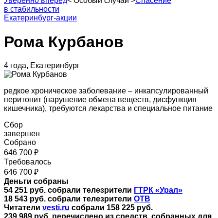
Уверенно вперед
<
Особый случай
>
Спасение
в стабильности
Екатеринбург-акции
Рома Курбанов
4 года, Екатеринбург
редкое хроническое заболевание – инкапсулированный
перитонит (нарушение обмена веществ, дисфункция
кишечника), требуются лекарства и специальное питание
Сбор
завершен
Собрано
646 700 ₽
Требовалось
646 700 ₽
Деньги собраны
54 251 руб. собрали телезрители
ГТРК «Урал»
18 543 руб. собрали телезрители
ОТВ
Читатели
vesti.ru
собрали 158 225 руб.
239 989 руб. перечислено из средств, собранных для