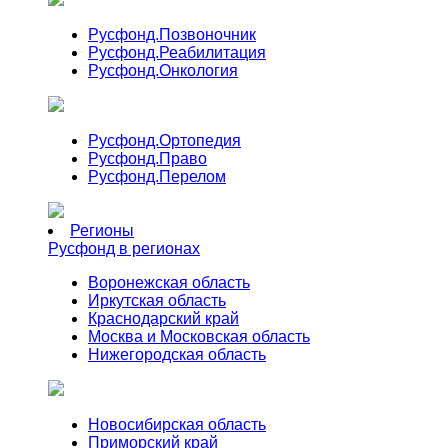
Русфонд.
Позвоночник
Русфонд.
Реабилитация
Русфонд.
Онкология
Русфонд.
Ортопедия
Русфонд.
Право
Русфонд.
Перелом
Регионы
Русфонд в регионах
Воронежская область
Иркутская область
Краснодарский край
Москва и Московская область
Нижегородская область
Новосибирская область
Приморский край