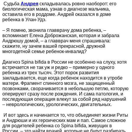
Судьба
Андрея
складывалась ровно наоборот: его
биологическая мама, узнав о диагнозе мальчика,
оставила его в роддоме. Андрей оказался в доме
ребенка в Улан-Удэ.
– Я помню, звонила главврачу дома ребенка, –
вспоминает Елена Доброжанская, которая и забрала
Андрюшу домой, – а главврач меня спрашивала:
скажите, ну зачем вашей прекрасной, дружной
многодетной семье ребенок-инвалид?
Диагноз Spina bifida в России не особенно на слуху, хотя
встречается не так уж и редко – примерно у одного
ребенка из трех тысяч. Этот порок развития
закладывается, еще когда ребенок находится в утробе
матери. Фрагмент спинного мозга, не защищенный
позвонками, сворачивается в небольшую петлю, которую
оперируют сразу после рождения. И сама патология, и
последующая операция влекут за собой ряд нарушений
– неврологических, урологических, двигательных.
И вот здесь и начинается то, что объединяет жизни Риты
и Андрюши и их героических мам и пап. Самое сложное
для родителей ребенка со Spina bifida, живущих в
России, – это найти врачей, которые не будут разбирать