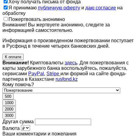
Хочу получать письма от фонда
Я принимаю
публичную оферту
и
даю согласие
на
обработку
Пожертвовать анонимно
Внимание! Вы жертвуете анонимно, следите за
информацией самостоятельно.
Информация о произведенном пожертвовании поступает
в Русфонд в течение четырех банковских дней.
К оплате
Внимание!
Криптовалюты
здесь
. Для пожертвования с
карты зарубежного банка воспользуйтесь, пожалуйста,
сервисами
PayPal
,
Stripe
или формой на сайте фонда-
партнера в Казахстане
rusfond.kz
Кому помочь?
500
1000
2000
3000
Другая сумма
Валюта
Ваши комментарии и пожелания