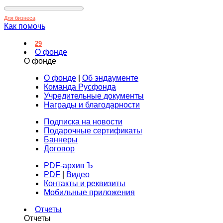
Для бизнеса
Как помочь
29
О фонде
О фонде
О фонде
|
Об эндаументе
Команда Русфонда
Учредительные документы
Награды и благодарности
Подписка на новости
Подарочные сертификаты
Баннеры
Договор
PDF-архив Ъ
PDF
|
Видео
Контакты и реквизиты
Мобильные приложения
Отчеты
Отчеты