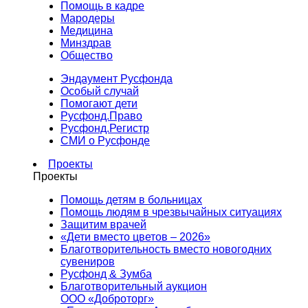
Помощь в кадре
Мародеры
Медицина
Минздрав
Общество
Эндаумент Русфонда
Особый случай
Помогают дети
Русфонд.Право
Русфонд.Регистр
СМИ о Русфонде
Проекты
Проекты
Помощь детям в больницах
Помощь людям в чрезвычайных ситуациях
Защитим врачей
«Дети вместо цветов – 2026»
Благотворительность вместо новогодних
сувениров
Русфонд & Зумба
Благотворительный аукцион
ООО «Доброторг»