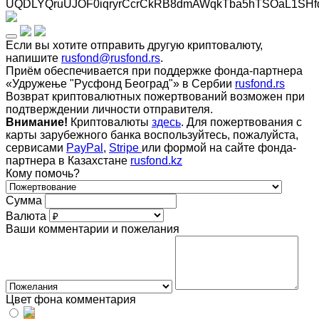
UQDLYQruUJOF0iqryrCcrCkRB8dmAWqkTba5hTSOaL1SHf
Если вы хотите отправить другую криптовалюту,
напишите
rusfond@rusfond.rs
.
Приём обеспечивается при поддержке фонда-партнера
«Удружење "Русфонд Београд"» в Сербии
rusfond.rs
Возврат криптовалютных пожертвований возможен при
подтверждении личности отправителя.
Внимание!
Криптовалюты
здесь
. Для пожертвования с
карты зарубежного банка воспользуйтесь, пожалуйста,
сервисами
PayPal
,
Stripe
или формой на сайте фонда-
партнера в Казахстане
rusfond.kz
Кому помочь?
Сумма
Валюта
Ваши комментарии и пожелания
Цвет фона комментария