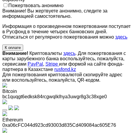
Пожертвовать анонимно
Внимание! Вы жертвуете анонимно, следите за
информацией самостоятельно.
Информация о произведенном пожертвовании поступает
в Русфонд в течение четырех банковских дней.
Отписаться от регулярного пожертвования можно
здесь
К оплате
Внимание!
Криптовалюты
здесь
. Для пожертвования с
карты зарубежного банка воспользуйтесь, пожалуйста,
сервисами
PayPal
,
Stripe
или формой на сайте фонда-
партнера в Казахстане
rusfond.kz
Для пожертвования криптовалютой скопируйте адрес
или воспользуйтесь, пожалуйста, QR-кодом
.
Bitcoin
bc1quqgt6edksk84rcgwqlklhya3uwgr8g3c38xge0
Ethereum
0xa06cFC044d923cd93003d835Cd409084ac605E76