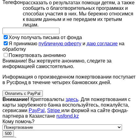
Телефон
рассказать о результатах помощи детям, а также
сообщить о благотворительных программах и
способах участия в них. Мы бережно относимся
к вашим данным и не передаем их третьим
лицам.
Хочу получать письма от фонда
Я принимаю
публичную оферту
и
даю согласие
на
обработку
Пожертвовать анонимно
Внимание! Вы жертвуете анонимно, следите за
информацией самостоятельно.
Информация о произведенном пожертвовании поступает
в Русфонд в течение четырех банковских дней.
Оплатить с PayPal
Внимание!
Криптовалюты
здесь
. Для пожертвования с
карты зарубежного банка воспользуйтесь, пожалуйста,
сервисами
PayPal
,
Stripe
или формой на сайте фонда-
партнера в Казахстане
rusfond.kz
Кому помочь?
500