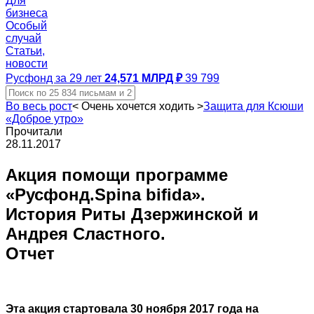
Для
бизнеса
Особый
случай
Статьи,
новости
Русфонд за 29 лет
24,571 МЛРД ₽
39 799
Во весь рост
<
Очень хочется ходить
>
Защита для Ксюши
«Доброе утро»
Прочитали
28.11.2017
Акция помощи программе
«Русфонд.Spina bifida».
История Риты Дзержинской и
Андрея Сластного.
Отчет
Эта акция стартовала 30 ноября 2017 года на