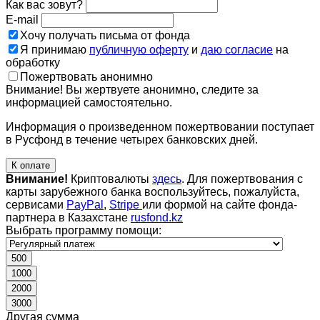
Как вас зовут?
E-mail
Хочу получать письма от фонда
Я принимаю
публичную оферту
и
даю согласие
на
обработку
Пожертвовать анонимно
Внимание! Вы жертвуете анонимно, следите за
информацией самостоятельно.
Информация о произведенном пожертвовании поступает
в Русфонд в течение четырех банковских дней.
К оплате
Внимание!
Криптовалюты
здесь
. Для пожертвования с
карты зарубежного банка воспользуйтесь, пожалуйста,
сервисами
PayPal
,
Stripe
или формой на сайте фонда-
партнера в Казахстане
rusfond.kz
Выбрать программу помощи:
500
1000
2000
3000
Другая сумма