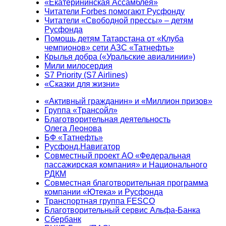
«Екатерининская Ассамблея»
Читатели Forbes помогают Русфонду
Читатели «Свободной прессы» – детям
Русфонда
Помощь детям Татарстана от «Клуба
чемпионов» сети АЗС «Татнефть»
Крылья добра («Уральские авиалинии»)
Мили милосердия
S7 Priority (S7 Airlines)
«Сказки для жизни»
«Активный гражданин» и «Миллион призов»
Группа «Трансойл»
Благотворительная деятельность
Олега Леонова
БФ «Татнефть»
Русфонд.Навигатор
Совместный проект АО «Федеральная
пассажирская компания» и Национального
РДКМ
Совместная благотворительная программа
компании «Ютека» и Русфонда
Транспортная группа FESCO
Благотворительный сервис Альфа-Банка
Сбербанк