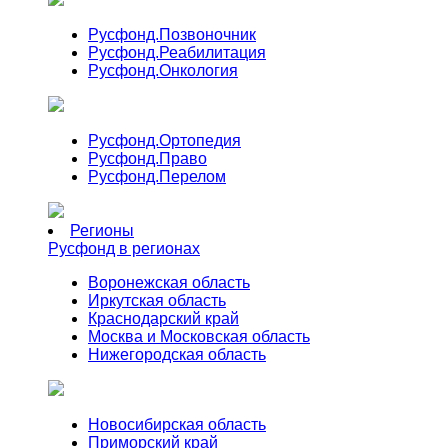
Русфонд.
Позвоночник
Русфонд.
Реабилитация
Русфонд.
Онкология
Русфонд.
Ортопедия
Русфонд.
Право
Русфонд.
Перелом
Регионы
Русфонд в регионах
Воронежская область
Иркутская область
Краснодарский край
Москва и Московская область
Нижегородская область
Новосибирская область
Приморский край