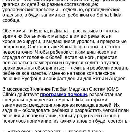
диагноз их детей на разные составляющие:
урологические проблемы – отдельно, ортопедические –
отдельно, а будут заниматься ребенком со Spina bifida
сообща.
Обе мамы – и Елена, и Диана – рассказывают, что за
время их больничных мытарств им встречались и
хорошие хирурги, и выдающиеся урологи, и прекрасные
неврологи. Сложность же Spina bifida в том, что этого
недостаточно. Чтобы ребенок с таким диагнозом не
страдал от головных болей, встал на ноги, перестал
пользоваться памперсом и научился ходить в туалет,
врачи должны объединиться – лечить и реабилитировать
ребенка все вместе. Именно на такое комплексное
лечение Русфонд и собирает деньги для Риты и Андрея.
В московской клинике Глобал Медикал Систем (GMS
Clinic) действует
программа помощи
, разработанная
специально для детей со Spina bifida, которыми
занимается междисциплинарная команда врачей. Их
задача – обследовать ребенка и разработать четкий план
лечения и реабилитации, чтобы у родителей наконец
появилось понимание, из каких этапов он будет состоять.
– Ритка очень хочет ходить, – говорит Диана, –