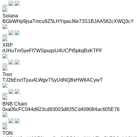
Solana
BGbWHp9jsaTmcu9Z5LHYqaoJ6e73S1BJAA582cXWQ3cY
XRP
rUHuTm5yeFf7WSpuqsU4UCPt5pkqBxKTPF
Tron
TJ2bEnctTjuu4LWgv7SyUdNQ8sHW6ACywT
BNB Chain
0xa06cFC044d923cd93003d835Cd409084ac605E76
TON