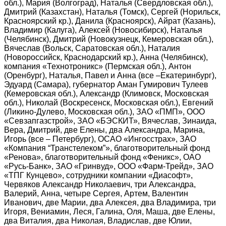
обл.), Мария (Волгоград), Наталья (Свердловская обл.),
Дмитрий (Казахстан), Наталья (Томск), Сергей (Норильск,
Красноярский кр.), Данила (Красноярск), Айрат (Казань),
Владимир (Калуга), Алексей (Новосибирск), Наталья
(Челябинск), Дмитрий (Новокузнецк, Кемеровская обл.),
Вячеслав (Вольск, Саратовская обл.), Наталия
(Новороссийск, Краснодарский кр.), Анна (Челябинск),
компания «Технотроникс» (Пермская обл.), Антон
(Оренбург), Наталья, Павел и Анна (все –Екатеринбург),
Эдуард (Самара), губернатор Аман Гумирович Тулеев
(Кемеровская обл.), Александр (Климовск, Московская
обл.), Николай (Воскресенск, Московская обл.), Евгений
(Ликино-Дулево, Московская обл.), ЗАО «ПМП», ООО
«Севзапгазстрой», ЗАО «БЭСКИТ», Вячеслав, Зинаида,
Вера, Дмитрий, две Елены, два Александра, Марина,
Игорь (все – Петербург), ОСАО «Ингосстрах», ЗАО
«Компания “Транстелеком”», благотворительный фонд
«Ренова», благотворительный фонд «Феникс», ОАО
«Русь-Банк», ЗАО «Гринвуд», ООО «Фарм-Трейд», ЗАО
«ТПГ Кунцево», сотрудники компании «Диасофт»,
Червяков Александр Николаевич, три Александра,
Валерий, Анна, четыре Сергея, Артем, Валентин
Иванович, две Марии, два Алексея, два Владимира, три
Игоря, Вениамин, Леся, Галина, Оля, Маша, две Елены,
два Виталия, два Николая, Владислав, две Юлии,