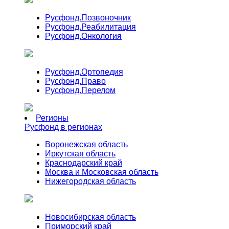
Русфонд.
Позвоночник
Русфонд.
Реабилитация
Русфонд.
Онкология
Русфонд.
Ортопедия
Русфонд.
Право
Русфонд.
Перелом
Регионы
Русфонд в регионах
Воронежская область
Иркутская область
Краснодарский край
Москва и Московская область
Нижегородская область
Новосибирская область
Приморский край