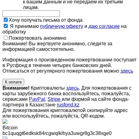
к вашим данным и не передаем их третьим
лицам.
Хочу получать письма от фонда
Я принимаю
публичную оферту
и
даю согласие
на
обработку
Пожертвовать анонимно
Внимание! Вы жертвуете анонимно, следите за
информацией самостоятельно.
Информация о произведенном пожертвовании поступает
в Русфонд в течение четырех банковских дней.
Отписаться от регулярного пожертвования можно
здесь
К оплате
Внимание!
Криптовалюты
здесь
. Для пожертвования с
карты зарубежного банка воспользуйтесь, пожалуйста,
сервисами
PayPal
,
Stripe
или формой на сайте фонда-
партнера в Казахстане
rusfond.kz
Для пожертвования криптовалютой скопируйте адрес
или воспользуйтесь, пожалуйста, QR-кодом
.
Bitcoin
bc1quqgt6edksk84rcgwqlklhya3uwgr8g3c38xge0