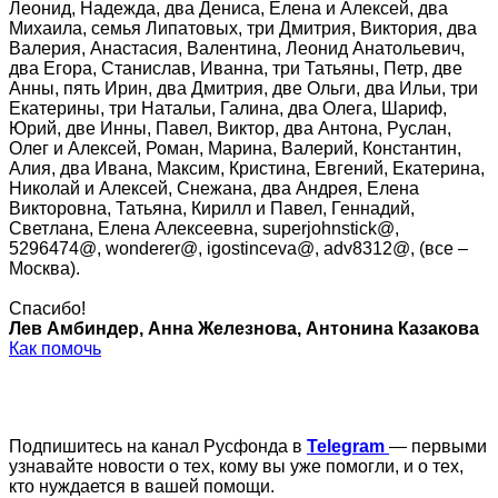
Леонид, Надежда, два Дениса, Елена и Алексей, два
Михаила, семья Липатовых, три Дмитрия, Виктория, два
Валерия, Анастасия, Валентина, Леонид Анатольевич,
два Егора, Станислав, Иванна, три Татьяны, Петр, две
Анны, пять Ирин, два Дмитрия, две Ольги, два Ильи, три
Екатерины, три Натальи, Галина, два Олега, Шариф,
Юрий, две Инны, Павел, Виктор, два Антона, Руслан,
Олег и Алексей, Роман, Марина, Валерий, Константин,
Алия, два Ивана, Максим, Кристина, Евгений, Екатерина,
Николай и Алексей, Снежана, два Андрея, Елена
Викторовна, Татьяна, Кирилл и Павел, Геннадий,
Светлана, Елена Алексеевна, superjohnstick@,
5296474@, wonderer@, igostinceva@, adv8312@, (все –
Москва).
Спасибо!
Лев Амбиндер, Анна Железнова, Антонина Казакова
Как помочь
Подпишитесь на канал Русфонда в
Telegram
— первыми
узнавайте новости о тех, кому вы уже помогли, и о тех,
кто нуждается в вашей помощи.