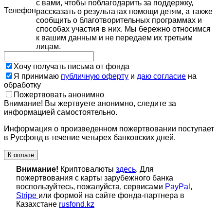
с вами, чтобы поблагодарить за поддержку,
Телефон
рассказать о результатах помощи детям, а также
сообщить о благотворительных программах и
способах участия в них. Мы бережно относимся
к вашим данным и не передаем их третьим
лицам.
Хочу получать письма от фонда
Я принимаю
публичную оферту
и
даю согласие
на
обработку
Пожертвовать анонимно
Внимание! Вы жертвуете анонимно, следите за
информацией самостоятельно.
Информация о произведенном пожертвовании поступает
в Русфонд в течение четырех банковских дней.
К оплате
Внимание!
Криптовалюты
здесь
. Для
пожертвования с карты зарубежного банка
воспользуйтесь, пожалуйста, сервисами
PayPal
,
Stripe
или формой на сайте фонда-партнера в
Казахстане
rusfond.kz