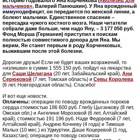
историю годовалого Яна Корченкова (
«Болезнь для
мальчиков»
, Валерий Панюшкин). У Яна врожденный
иммунодефицит, он передается по женской линии, а
болеют мальчики. Единственное спасение –
пересадка чужого костного мозга. Наши читатели
собрали даже больше, чем надо Яну, – 3 177 050 руб.
Фонд Морша (Германия) приступил к поискам
полностью совместимого донора для Яна. Мы
верим, Ян станет первым в роду Корченковых,
выжившим после этой болезни.
Дорогие друзья! Если не будет ваших возражений, то
«излишки» в сумме 1 555 150 руб. пойдут на лекарства
для
Саши Шелигана
(20 лет, Забайкальский край),
Ани
Серюковой
(7 лет, Томская область) и
Севы Королева
(6 лет, Новгородская область). Спасибо!
И вот еще новости.
Оплачены:
операции по поводу врожденных пороков
сердца стоимостью 186 600 руб. Глебу Цыганкову (8 лет,
Омская обл.) и Ангелине Морозовой (6 лет, Алтайский
край), стоимостью 191 196 руб. Наде Федоровой (7 лет,
Алтайский край), Андрею Кочневу (4 года) и Тимоше
Малых (10 мес.) из Удмуртии, Даше Коцеревой (1 год,
Казахстан); операция по поводу сколиоза