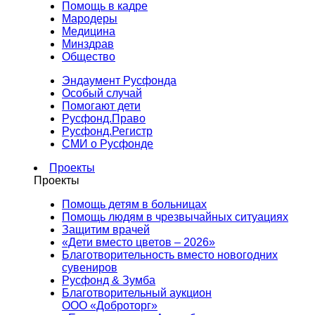
Помощь в кадре
Мародеры
Медицина
Минздрав
Общество
Эндаумент Русфонда
Особый случай
Помогают дети
Русфонд.Право
Русфонд.Регистр
СМИ о Русфонде
Проекты
Проекты
Помощь детям в больницах
Помощь людям в чрезвычайных ситуациях
Защитим врачей
«Дети вместо цветов – 2026»
Благотворительность вместо новогодних
сувениров
Русфонд & Зумба
Благотворительный аукцион
ООО «Доброторг»