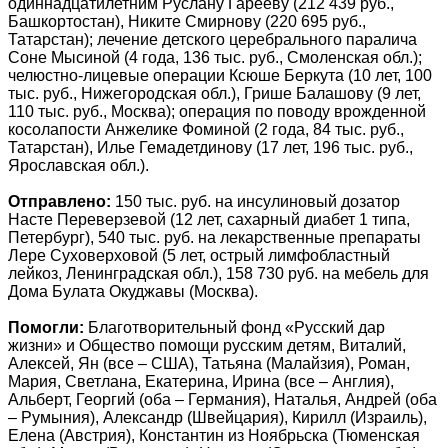
одиннадцатилетним Руслану Гарееву (212 439 руб.,
Башкортостан), Никите Смирнову (220 695 руб.,
Татарстан); лечение детского церебрального паралича
Соне Мысиной (4 года, 136 тыс. руб., Смоленская обл.);
челюстно-лицевые операции Ксюше Беркута (10 лет, 100
тыс. руб., Нижегородская обл.), Грише Балашову (9 лет,
110 тыс. руб., Москва); операция по поводу врожденной
косолапости Анжелике Фоминой (2 года, 84 тыс. руб.,
Татарстан), Илье Гемадетдинову (17 лет, 196 тыс. руб.,
Ярославская обл.).
Отправлено:
150 тыс. руб. на инсулиновый дозатор
Насте Переверзевой (12 лет, сахарный диабет 1 типа,
Петербург), 540 тыс. руб. на лекарственные препараты
Лере Суховерховой (5 лет, острый лимфобластный
лейкоз, Ленинградская обл.), 158 730 руб. на мебель для
Дома Булата Окуджавы (Москва).
Помогли:
Благотворительный фонд «Русский дар
жизни» и Общество помощи русским детям, Виталий,
Алексей, Ян (все – США), Татьяна (Малайзия), Роман,
Мария, Светлана, Екатерина, Ирина (все – Англия),
Альберт, Георгий (оба – Германия), Наталья, Андрей (оба
– Румыния), Александр (Швейцария), Кирилл (Израиль),
Елена (Австрия), Константин из Ноябрьска (Тюменская