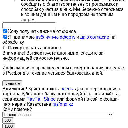
сообщить о благотворительных программах и
способах участия в них. Мы бережно относимся
к вашим данным и не передаем их третьим
лицам.
Хочу получать письма от фонда
Я принимаю
публичную оферту
и
даю согласие
на
обработку
Пожертвовать анонимно
Внимание! Вы жертвуете анонимно, следите за
информацией самостоятельно.
Информация о произведенном пожертвовании поступает
в Русфонд в течение четырех банковских дней.
К оплате
Внимание!
Криптовалюты
здесь
. Для пожертвования с
карты зарубежного банка воспользуйтесь, пожалуйста,
сервисами
PayPal
,
Stripe
или формой на сайте фонда-
партнера в Казахстане
rusfond.kz
Кому помочь?
500
1000