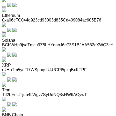
Ethereum
0xa06cFC044d923cd93003d835Cd409084ac605E76
Solana
BGbWHp9jsaTmcu9Z5LHYqaoJ6e73S1BJAA582cXWQ3cY
XRP
rUHuTm5yeFf7WSpuqsU4UCPt5pkqBxKTPF
Tron
TJ2bEnctTjuu4LWgv7SyUdNQ8sHW6ACywT
BNB Chain