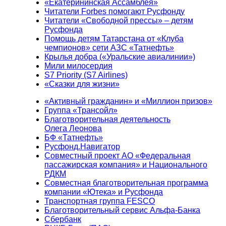
«Екатерининская Ассамблея»
Читатели Forbes помогают Русфонду
Читатели «Свободной прессы» – детям
Русфонда
Помощь детям Татарстана от «Клуба
чемпионов» сети АЗС «Татнефть»
Крылья добра («Уральские авиалинии»)
Мили милосердия
S7 Priority (S7 Airlines)
«Сказки для жизни»
«Активный гражданин» и «Миллион призов»
Группа «Трансойл»
Благотворительная деятельность
Олега Леонова
БФ «Татнефть»
Русфонд.Навигатор
Совместный проект АО «Федеральная
пассажирская компания» и Национального
РДКМ
Совместная благотворительная программа
компании «Ютека» и Русфонда
Транспортная группа FESCO
Благотворительный сервис Альфа-Банка
Сбербанк