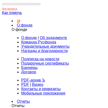
Для бизнеса
Как помочь
29
О фонде
О фонде
О фонде
|
Об эндаументе
Команда Русфонда
Учредительные документы
Награды и благодарности
Подписка на новости
Подарочные сертификаты
Баннеры
Договор
PDF-архив Ъ
PDF
|
Видео
Контакты и реквизиты
Мобильные приложения
Отчеты
Отчеты