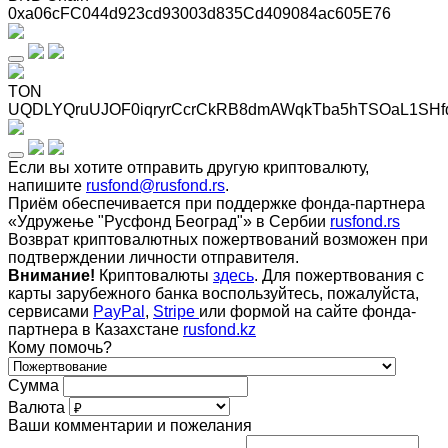
0xa06cFC044d923cd93003d835Cd409084ac605E76
TON
UQDLYQruUJOF0iqryrCcrCkRB8dmAWqkTba5hTSOaL1SHf
Если вы хотите отправить другую криптовалюту,
напишите
rusfond@rusfond.rs
.
Приём обеспечивается при поддержке фонда-партнера
«Удружење "Русфонд Београд"» в Сербии
rusfond.rs
Возврат криптовалютных пожертвований возможен при
подтверждении личности отправителя.
Внимание!
Криптовалюты
здесь
. Для пожертвования с
карты зарубежного банка воспользуйтесь, пожалуйста,
сервисами
PayPal
,
Stripe
или формой на сайте фонда-
партнера в Казахстане
rusfond.kz
Кому помочь?
Сумма
Валюта
Ваши комментарии и пожелания