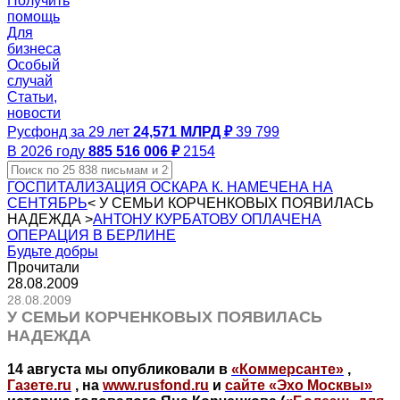
Получить
помощь
Для
бизнеса
Особый
случай
Статьи,
новости
Русфонд за 29 лет
24,571 МЛРД ₽
39 799
В 2026 году
885 516 006 ₽
2154
ГОСПИТАЛИЗАЦИЯ ОСКАРА К. НАМЕЧЕНА НА
СЕНТЯБРЬ
<
У СЕМЬИ КОРЧЕНКОВЫХ ПОЯВИЛАСЬ
НАДЕЖДА
>
АНТОНУ КУРБАТОВУ ОПЛАЧЕНА
ОПЕРАЦИЯ В БЕРЛИНЕ
Будьте добры
Прочитали
28.08.2009
28.08.2009
У СЕМЬИ КОРЧЕНКОВЫХ ПОЯВИЛАСЬ
НАДЕЖДА
14 августа мы опубликовали в
«Коммерсанте»
,
Газете.ru
, на
www.rusfond.ru
и
сайте «Эхо Москвы»