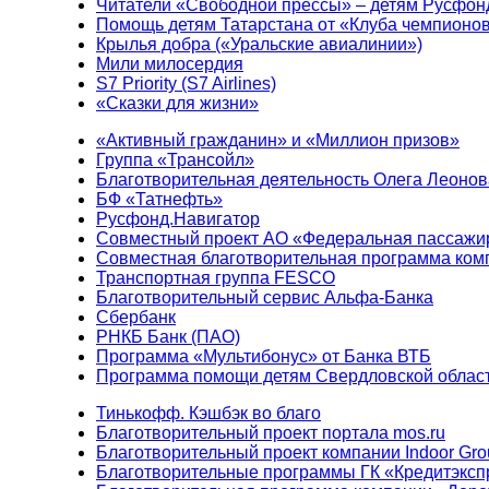
Читатели «Свободной прессы» – детям Русфон
Помощь детям Татарстана от «Клуба чемпионо
Крылья добра («Уральские авиалинии»)
Мили милосердия
S7 Priority (S7 Airlines)
«Сказки для жизни»
«Активный гражданин» и «Миллион призов»
Группа «Трансойл»
Благотворительная деятельность Олега Леонов
БФ «Татнефть»
Русфонд.Навигатор
Совместный проект АО «Федеральная пассажи
Совместная благотворительная программа ком
Транспортная группа FESCO
Благотворительный сервис Альфа-Банка
Сбербанк
РНКБ Банк (ПАО)
Программа «Мультибонус» от Банка ВТБ
Программа помощи детям Свердловской област
Тинькофф. Кэшбэк во благо
Благотворительный проект портала mos.ru
Благотворительный проект компании Indoor Gro
Благотворительные программы ГК «Кредитэксп