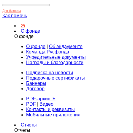
Для бизнеса
Как помочь
29
О фонде
О фонде
О фонде
|
Об эндаументе
Команда Русфонда
Учредительные документы
Награды и благодарности
Подписка на новости
Подарочные сертификаты
Баннеры
Договор
PDF-архив Ъ
PDF
|
Видео
Контакты и реквизиты
Мобильные приложения
Отчеты
Отчеты