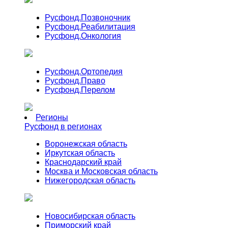
Русфонд.
Позвоночник
Русфонд.
Реабилитация
Русфонд.
Онкология
Русфонд.
Ортопедия
Русфонд.
Право
Русфонд.
Перелом
Регионы
Русфонд в регионах
Воронежская область
Иркутская область
Краснодарский край
Москва и Московская область
Нижегородская область
Новосибирская область
Приморский край