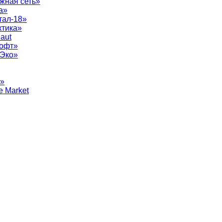
жная сеть»
а»
тал-18»
ктика»
aut
софт»
рЭко»
т»
e Market