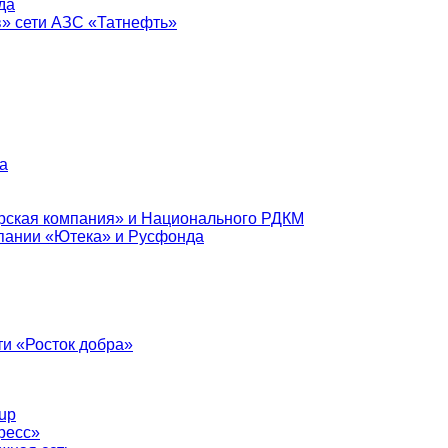
да
в» сети АЗС «Татнефть»
а
рская компания» и Национального РДКМ
пании «Ютека» и Русфонда
и «Росток добра»
up
ресс»