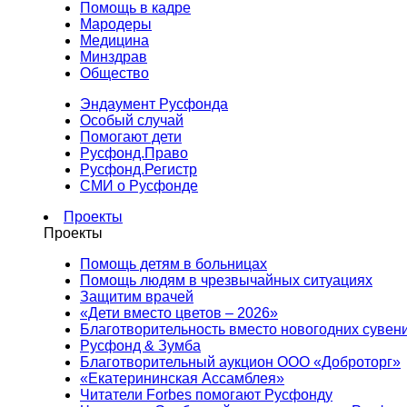
Помощь в кадре
Мародеры
Медицина
Минздрав
Общество
Эндаумент Русфонда
Особый случай
Помогают дети
Русфонд.Право
Русфонд.Регистр
СМИ о Русфонде
Проекты
Проекты
Помощь детям в больницах
Помощь людям в чрезвычайных ситуациях
Защитим врачей
«Дети вместо цветов – 2026»
Благотворительность вместо новогодних сувен
Русфонд & Зумба
Благотворительный аукцион ООО «Доброторг»
«Екатерининская Ассамблея»
Читатели Forbes помогают Русфонду