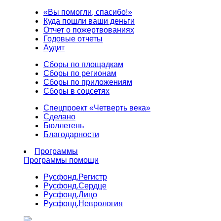
«Вы помогли, спасибо!»
Куда пошли ваши деньги
Отчет о пожертвованиях
Годовые отчеты
Аудит
Сборы по площадкам
Сборы по регионам
Сборы по приложениям
Сборы в соцсетях
Спецпроект «Четверть века»
Сделано
Бюллетень
Благодарности
Программы
Программы помощи
Русфонд.
Регистр
Русфонд.
Сердце
Русфонд.
Лицо
Русфонд.
Неврология