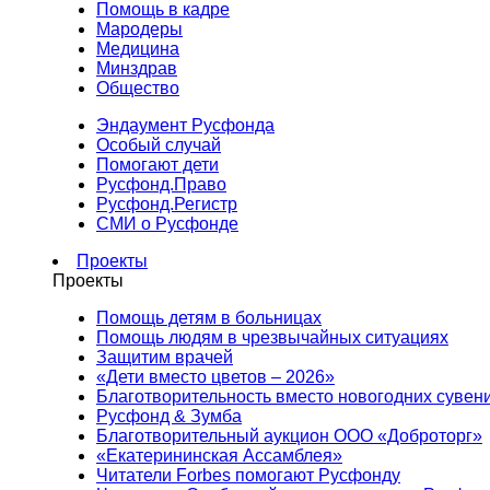
Помощь в кадре
Мародеры
Медицина
Минздрав
Общество
Эндаумент Русфонда
Особый случай
Помогают дети
Русфонд.Право
Русфонд.Регистр
СМИ о Русфонде
Проекты
Проекты
Помощь детям в больницах
Помощь людям в чрезвычайных ситуациях
Защитим врачей
«Дети вместо цветов – 2026»
Благотворительность вместо новогодних сувен
Русфонд & Зумба
Благотворительный аукцион ООО «Доброторг»
«Екатерининская Ассамблея»
Читатели Forbes помогают Русфонду