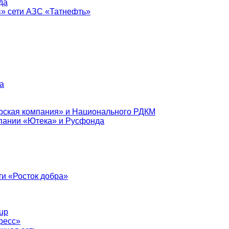
да
в» сети АЗС «Татнефть»
а
рская компания» и Национального РДКМ
пании «Ютека» и Русфонда
и «Росток добра»
up
ресс»