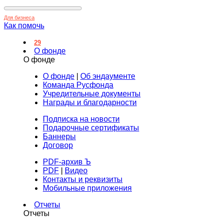
Для бизнеса
Как помочь
29
О фонде
О фонде
О фонде
|
Об эндаументе
Команда Русфонда
Учредительные документы
Награды и благодарности
Подписка на новости
Подарочные сертификаты
Баннеры
Договор
PDF-архив Ъ
PDF
|
Видео
Контакты и реквизиты
Мобильные приложения
Отчеты
Отчеты