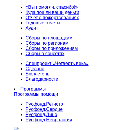
«Вы помогли, спасибо!»
Куда пошли ваши деньги
Отчет о пожертвованиях
Годовые отчеты
Аудит
Сборы по площадкам
Сборы по регионам
Сборы по приложениям
Сборы в соцсетях
Спецпроект «Четверть века»
Сделано
Бюллетень
Благодарности
Программы
Программы помощи
Русфонд.
Регистр
Русфонд.
Сердце
Русфонд.
Лицо
Русфонд.
Неврология