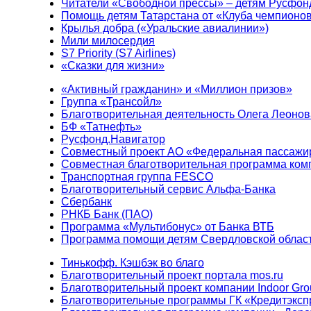
Читатели «Свободной прессы» – детям Русфон
Помощь детям Татарстана от «Клуба чемпионо
Крылья добра («Уральские авиалинии»)
Мили милосердия
S7 Priority (S7 Airlines)
«Сказки для жизни»
«Активный гражданин» и «Миллион призов»
Группа «Трансойл»
Благотворительная деятельность Олега Леонов
БФ «Татнефть»
Русфонд.Навигатор
Совместный проект АО «Федеральная пассажи
Совместная благотворительная программа ком
Транспортная группа FESCO
Благотворительный сервис Альфа-Банка
Сбербанк
РНКБ Банк (ПАО)
Программа «Мультибонус» от Банка ВТБ
Программа помощи детям Свердловской област
Тинькофф. Кэшбэк во благо
Благотворительный проект портала mos.ru
Благотворительный проект компании Indoor Gro
Благотворительные программы ГК «Кредитэксп