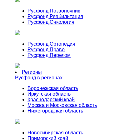
Русфонд.
Позвоночник
Русфонд.
Реабилитация
Русфонд.
Онкология
Русфонд.
Ортопедия
Русфонд.
Право
Русфонд.
Перелом
Регионы
Русфонд в регионах
Воронежская область
Иркутская область
Краснодарский край
Москва и Московская область
Нижегородская область
Новосибирская область
Приморский край