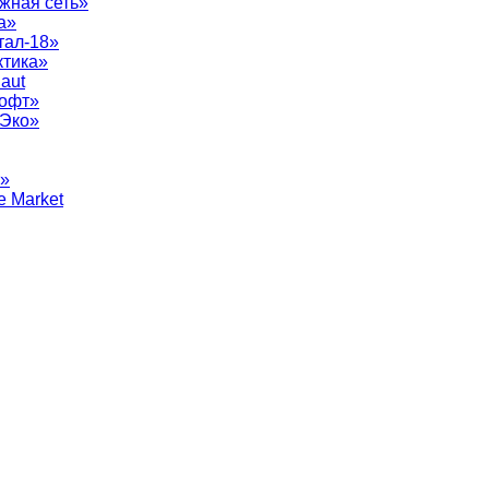
жная сеть»
а»
тал-18»
ктика»
aut
софт»
рЭко»
т»
e Market