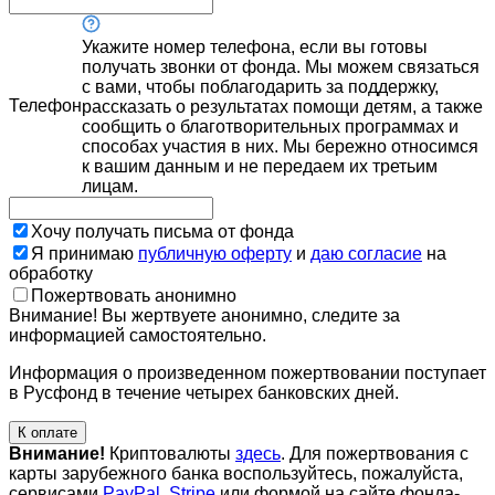
Укажите номер телефона, если вы готовы
получать звонки от фонда. Мы можем связаться
с вами, чтобы поблагодарить за поддержку,
Телефон
рассказать о результатах помощи детям, а также
сообщить о благотворительных программах и
способах участия в них. Мы бережно относимся
к вашим данным и не передаем их третьим
лицам.
Хочу получать письма от фонда
Я принимаю
публичную оферту
и
даю согласие
на
обработку
Пожертвовать анонимно
Внимание! Вы жертвуете анонимно, следите за
информацией самостоятельно.
Информация о произведенном пожертвовании поступает
в Русфонд в течение четырех банковских дней.
К оплате
Внимание!
Криптовалюты
здесь
. Для пожертвования с
карты зарубежного банка воспользуйтесь, пожалуйста,
сервисами
PayPal
,
Stripe
или формой на сайте фонда-