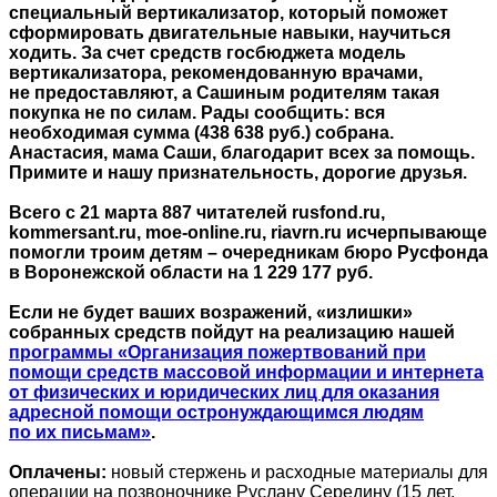
специальный вертикализатор, который поможет
сформировать двигательные навыки, научиться
ходить. За счет средств госбюджета модель
вертикализатора, рекомендованную врачами,
не предоставляют, а Сашиным родителям такая
покупка не по силам. Рады сообщить: вся
необходимая сумма (438 638 руб.) собрана.
Анастасия, мама Саши, благодарит всех за помощь.
Примите и нашу признательность, дорогие друзья.
Всего с 21 марта 887 читателей rusfond.ru,
kommersant.ru, moe-online.ru, riavrn.ru исчерпывающе
помогли троим детям – очередникам бюро Русфонда
в Воронежской области на 1 229 177 руб.
Если не будет ваших возражений, «излишки»
собранных средств пойдут на реализацию нашей
программы «Организация пожертвований при
помощи средств массовой информации и интернета
от физических и юридических лиц для оказания
адресной помощи остронуждающимся людям
по их письмам»
.
Оплачены:
новый стержень и расходные материалы для
операции на позвоночнике Руслану Середину (15 лет,