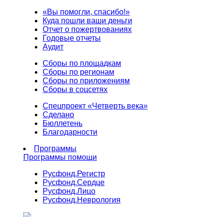
«Вы помогли, спасибо!»
Куда пошли ваши деньги
Отчет о пожертвованиях
Годовые отчеты
Аудит
Сборы по площадкам
Сборы по регионам
Сборы по приложениям
Сборы в соцсетях
Спецпроект «Четверть века»
Сделано
Бюллетень
Благодарности
Программы
Программы помощи
Русфонд.
Регистр
Русфонд.
Сердце
Русфонд.
Лицо
Русфонд.
Неврология