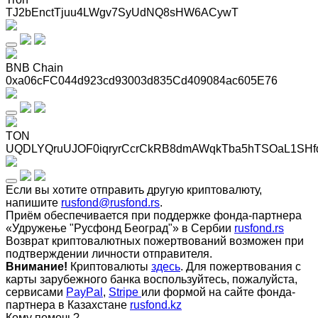
TJ2bEnctTjuu4LWgv7SyUdNQ8sHW6ACywT
BNB Chain
0xa06cFC044d923cd93003d835Cd409084ac605E76
TON
UQDLYQruUJOF0iqryrCcrCkRB8dmAWqkTba5hTSOaL1SHf
Если вы хотите отправить другую криптовалюту,
напишите
rusfond@rusfond.rs
.
Приём обеспечивается при поддержке фонда-партнера
«Удружење "Русфонд Београд"» в Сербии
rusfond.rs
Возврат криптовалютных пожертвований возможен при
подтверждении личности отправителя.
Внимание!
Криптовалюты
здесь
. Для пожертвования с
карты зарубежного банка воспользуйтесь, пожалуйста,
сервисами
PayPal
,
Stripe
или формой на сайте фонда-
партнера в Казахстане
rusfond.kz
Кому помочь?