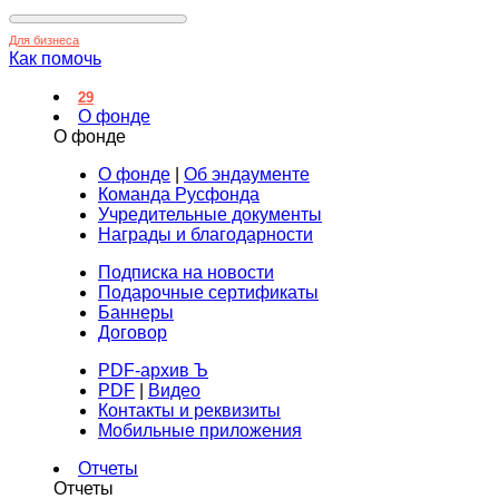
Для бизнеса
Как помочь
29
О фонде
О фонде
О фонде
|
Об эндаументе
Команда Русфонда
Учредительные документы
Награды и благодарности
Подписка на новости
Подарочные сертификаты
Баннеры
Договор
PDF-архив Ъ
PDF
|
Видео
Контакты и реквизиты
Мобильные приложения
Отчеты
Отчеты