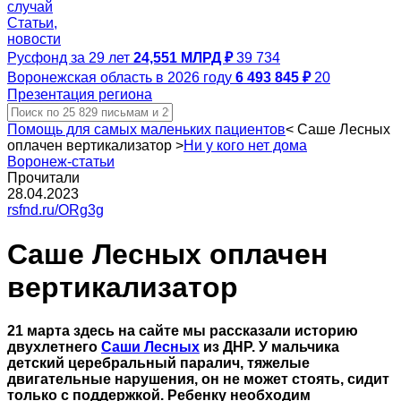
случай
Статьи,
новости
Русфонд за 29 лет
24,551 МЛРД ₽
39 734
Воронежская область в 2026 году
6 493 845 ₽
20
Презентация региона
Помощь для самых маленьких пациентов
<
Саше Лесных
оплачен вертикализатор
>
Ни у кого нет дома
Воронеж-статьи
Прочитали
28.04.2023
rsfnd.ru/ORg3g
Саше Лесных оплачен
вертикализатор
21 марта здесь на сайте мы рассказали историю
двухлетнего
Саши Лесных
из ДНР. У мальчика
детский церебральный паралич, тяжелые
двигательные нарушения, он не может стоять, сидит
только с поддержкой. Ребенку необходим