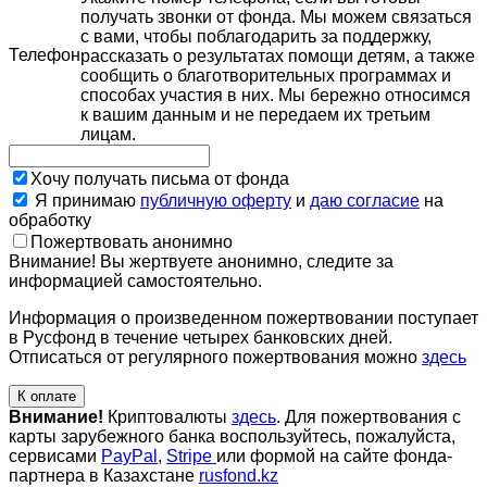
получать звонки от фонда. Мы можем связаться
с вами, чтобы поблагодарить за поддержку,
Телефон
рассказать о результатах помощи детям, а также
сообщить о благотворительных программах и
способах участия в них. Мы бережно относимся
к вашим данным и не передаем их третьим
лицам.
Хочу получать письма от фонда
Я принимаю
публичную оферту
и
даю согласие
на
обработку
Пожертвовать анонимно
Внимание! Вы жертвуете анонимно, следите за
информацией самостоятельно.
Информация о произведенном пожертвовании поступает
в Русфонд в течение четырех банковских дней.
Отписаться от регулярного пожертвования можно
здесь
К оплате
Внимание!
Криптовалюты
здесь
. Для пожертвования с
карты зарубежного банка воспользуйтесь, пожалуйста,
сервисами
PayPal
,
Stripe
или формой на сайте фонда-
партнера в Казахстане
rusfond.kz