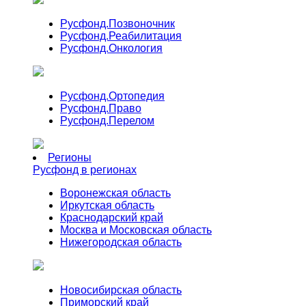
Русфонд.
Позвоночник
Русфонд.
Реабилитация
Русфонд.
Онкология
Русфонд.
Ортопедия
Русфонд.
Право
Русфонд.
Перелом
Регионы
Русфонд в регионах
Воронежская область
Иркутская область
Краснодарский край
Москва и Московская область
Нижегородская область
Новосибирская область
Приморский край