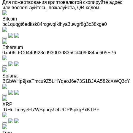
Для пожертвования криптовалютой скопируйте адрес
или воспользуйтесь, пожалуйста, QR-кодом
.
Bitcoin
bc1quqgt6edksk84rcgwqlklhya3uwgr8g3c38xge0
Ethereum
0xa06cFC044d923cd93003d835Cd409084ac605E76
Solana
BGbWHp9jsaTmcu9Z5LHYqaoJ6e73S1BJAA582cXWQ3cY
XRP
rUHuTm5yeFf7WSpuqsU4UCPt5pkqBxKTPF
Tron