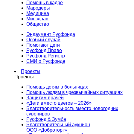
Помощь в кадре
Мародеры
Медицина
Минздрав
Общество
Эндаумент Русфонда
Особый случай
Помогают дети
Русфонд.Право
Русфонд.Регистр
СМИ о Русфонде
Проекты
Проекты
Помощь детям в больницах
Помощь людям в чрезвычайных ситуациях
Защитим врачей
«Дети вместо цветов – 2026»
Благотворительность вместо новогодних
сувениров
Русфонд & Зумба
Благотворительный аукцион
ООО «Доброторг»