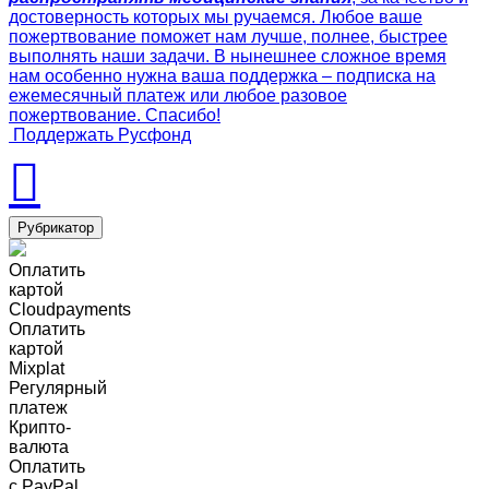
достоверность которых мы ручаемся. Любое ваше
пожертвование поможет нам лучше, полнее, быстрее
выполнять наши задачи. В нынешнее сложное время
нам особенно нужна ваша поддержка – подписка на
ежемесячный платеж или любое разовое
пожертвование. Спасибо!
Поддержать Русфонд
Рубрикатор
Оплатить
картой
Cloudpayments
Оплатить
картой
Mixplat
Регулярный
платеж
Крипто-
валюта
Оплатить
c PayPal