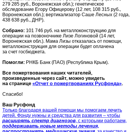
279 285 руб., Воронежская обл.); генетическое
обследование Егору Офицерову (12 лет, 108 315 руб.,
Воронежская обл.); вертикализатор Саше Лесных (2 года,
438 638 руб., ДНР).
Собрано:
101 746 руб. на металлоконструкцию для
операции на позвоночнике Лизе Логиновой (14 лет,
Воронежская обл.). Мама Лизы отказалась от помощи,
металлоконструкция для операции будет оплачена
за счет госбюджета.
Помогли:
РНКБ Банк (ПАО) (Республика Крым).
Все пожертвования наших читателей,
произведенные через сайт, можно увидеть
на странице
«Отчет о пожертвованиях Русфонда»
.
Спасибо!
Ваш Русфонд
Только благодаря вашей помощи мы помогаем лечить
детей. Фонду нужны и средства для развития – чтобы
расширять спектр диагнозов
, с которыми работаем,
поддерживать новые методы лечения,
распространять медицинские знания
, за качество и