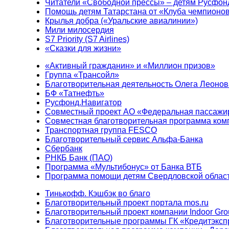
Читатели «Свободной прессы» – детям Русфон
Помощь детям Татарстана от «Клуба чемпионо
Крылья добра («Уральские авиалинии»)
Мили милосердия
S7 Priority (S7 Airlines)
«Сказки для жизни»
«Активный гражданин» и «Миллион призов»
Группа «Трансойл»
Благотворительная деятельность Олега Леонов
БФ «Татнефть»
Русфонд.Навигатор
Совместный проект АО «Федеральная пассажи
Совместная благотворительная программа ком
Транспортная группа FESCO
Благотворительный сервис Альфа-Банка
Сбербанк
РНКБ Банк (ПАО)
Программа «Мультибонус» от Банка ВТБ
Программа помощи детям Свердловской област
Тинькофф. Кэшбэк во благо
Благотворительный проект портала mos.ru
Благотворительный проект компании Indoor Gro
Благотворительные программы ГК «Кредитэксп