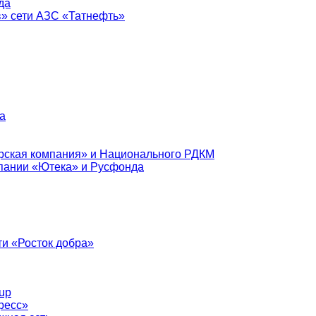
да
в» сети АЗС «Татнефть»
а
рская компания» и Национального РДКМ
пании «Ютека» и Русфонда
и «Росток добра»
up
ресс»