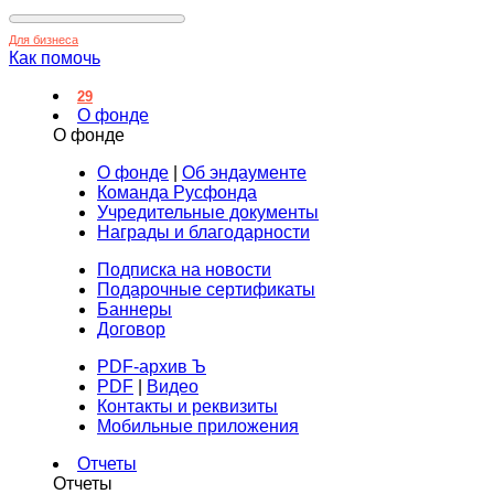
Для бизнеса
Как помочь
29
О фонде
О фонде
О фонде
|
Об эндаументе
Команда Русфонда
Учредительные документы
Награды и благодарности
Подписка на новости
Подарочные сертификаты
Баннеры
Договор
PDF-архив Ъ
PDF
|
Видео
Контакты и реквизиты
Мобильные приложения
Отчеты
Отчеты