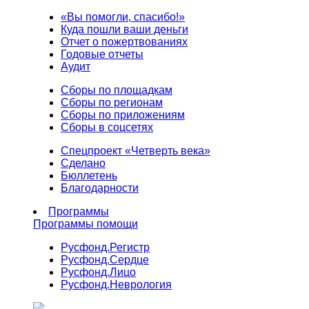
«Вы помогли, спасибо!»
Куда пошли ваши деньги
Отчет о пожертвованиях
Годовые отчеты
Аудит
Сборы по площадкам
Сборы по регионам
Сборы по приложениям
Сборы в соцсетях
Спецпроект «Четверть века»
Сделано
Бюллетень
Благодарности
Программы
Программы помощи
Русфонд.
Регистр
Русфонд.
Сердце
Русфонд.
Лицо
Русфонд.
Неврология