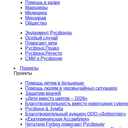
Помощь в кадре
Мародеры
Медицина
Минздрав
Общество
Эндаумент Русфонда
Особый случай
Помогают дети
Русфонд.Право
Русфонд.Регистр
СМИ о Русфонде
Проекты
Проекты
Помощь детям в больницах
Помощь людям в чрезвычайных ситуациях
Защитим врачей
«Дети вместо цветов – 2026»
Благотворительность вместо новогодних сувен
Русфонд & Зумба
Благотворительный аукцион ООО «Доброторг»
«Екатерининская Ассамблея»
Читатели Forbes помогают Русфонду