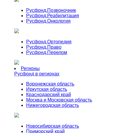
Русфонд.
Позвоночник
Русфонд.
Реабилитация
Русфонд.
Онкология
Русфонд.
Ортопедия
Русфонд.
Право
Русфонд.
Перелом
Регионы
Русфонд в регионах
Воронежская область
Иркутская область
Краснодарский край
Москва и Московская область
Нижегородская область
Новосибирская область
Приморский край