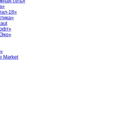
жная сеть»
а»
тал-18»
ктика»
aut
софт»
рЭко»
т»
e Market