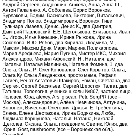
Андрей Сергеев, Андрюшин, Анжела, Анна, Анна Щ.,
Антон Галатенко, А. Соболева, Борис Воронков,
Бурлаковы, Вадим, Васильева, Виктория, Витальевич,
Владимир Попов, Владимирович, Воронеж, Гиви,
Гульнара Имаева, Денис, Денис К., два Дмитрия,
Дмитрий Павловский, Е.Е. Щеголькова, Елизавета, Иван
Б., Игорь, Илья Каньшин, Ирина Рыжова, Ирина
Соколова, И.Ю. Рябов, два Кирилла, Людмила, М.,
Максим, Максим Дрик, Мари, Марина Поликарпова,
Мария Арефьева, Мария Пугина, Мистер ИКС, Михаил
Александров, Михаил Афонский, Н., Наталия, две
Натальи, Наталья Малинина, Наталья Фомина, 1, два
Олега, Ольга Р., Олег Коновалов, Олег Корытов, Ольга,
Ольга Ку, Ольга Левданская, просто мама, Рафаил
Тагиев, Ренат Асгатович Шакиров, Роман, Светлана, два
Сергея, Сергей Васильев, Сергей Шерстюк, Талгат, две
Татьяны, Топология, ученики школы №867, частное лицо,
Человек, Юра, alexey, Ars, gisean, Petr, SergPR (все –
Москва), Александрович, Алёна Немчинова, Алтунина,
Воронеж, Вячеслав Олегович, Друзья, Е. Гребёнкина,
Елена, Елена Шестакова, Ирина Бодякина, Люба,
Людмила Коршунова, Наталья, Наташа, Николай
Щеголев, Оксана, Ольга, псевдоним, Светик, Юлия, два
Юрия, Gost, mushrooms (все – Воронежская обл.).
Спасибо!