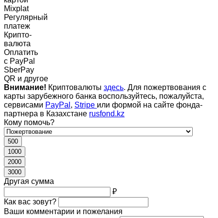
Mixplat
Регулярный
платеж
Крипто-
валюта
Оплатить
c PayPal
SberPay
QR и другое
Внимание!
Криптовалюты
здесь
. Для пожертвования с
карты зарубежного банка воспользуйтесь, пожалуйста,
сервисами
PayPal
,
Stripe
или формой на сайте фонда-
партнера в Казахстане
rusfond.kz
Кому помочь?
500
1000
2000
3000
Другая сумма
₽
Как вас зовут?
Ваши комментарии и пожелания