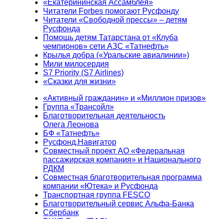
«Екатерининская Ассамблея»
Читатели Forbes помогают Русфонду
Читатели «Свободной прессы» – детям
Русфонда
Помощь детям Татарстана от «Клуба
чемпионов» сети АЗС «Татнефть»
Крылья добра («Уральские авиалинии»)
Мили милосердия
S7 Priority (S7 Airlines)
«Сказки для жизни»
«Активный гражданин» и «Миллион призов»
Группа «Трансойл»
Благотворительная деятельность
Олега Леонова
БФ «Татнефть»
Русфонд.Навигатор
Совместный проект АО «Федеральная
пассажирская компания» и Национального
РДКМ
Совместная благотворительная программа
компании «Ютека» и Русфонда
Транспортная группа FESCO
Благотворительный сервис Альфа-Банка
Сбербанк