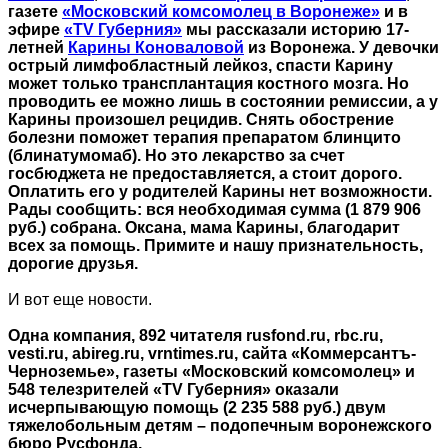
газете
«Московский комсомолец в Воронеже»
и в
эфире
«TV Губерния»
мы рассказали историю 17-
летней
Карины Коноваловой
из Воронежа. У девочки
острый лимфобластный лейкоз, спасти Карину
может только трансплантация костного мозга. Но
проводить ее можно лишь в состоянии ремиссии, а у
Карины произошел рецидив. Снять обострение
болезни поможет терапия препаратом блинцито
(блинатумомаб). Но это лекарство за счет
госбюджета не предоставляется, а стоит дорого.
Оплатить его у родителей Карины нет возможности.
Рады сообщить: вся необходимая сумма (1 879 906
руб.) собрана. Оксана, мама Карины, благодарит
всех за помощь. Примите и нашу признательность,
дорогие друзья.
И вот еще новости.
Одна компания, 892 читателя rusfond.ru, rbc.ru,
vesti.ru, abireg.ru, vrntimes.ru, сайта «Коммерсантъ-
Черноземье», газеты «Московский комсомолец» и
548 телезрителей «TV Губерния» оказали
исчерпывающую помощь (2 235 588 руб.) двум
тяжелобольным детям – подопечным воронежского
бюро Русфонда.