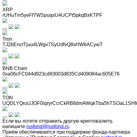
XRP
rUHuTm5yeFf7WSpuqsU4UCPt5pkqBxKTPF
Tron
TJ2bEnctTjuu4LWgv7SyUdNQ8sHW6ACywT
BNB Chain
0xa06cFC044d923cd93003d835Cd409084ac605E76
TON
UQDLYQruUJOF0iqryrCcrCkRB8dmAWqkTba5hTSOaL1SHf
Если вы хотите отправить другую криптовалюту,
напишите
rusfond@rusfond.rs
.
Приём обеспечивается при поддержке фонда-партнера