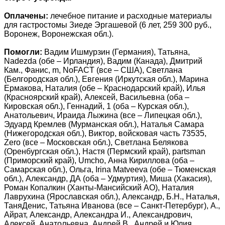
Оплачены:
лечебное питание и расходные материалы
для гастростомы Зиеде Эргашевой (6 лет, 259 300 руб.,
Воронеж, Воронежская обл.).
Помогли:
Вадим Ишмурзин (Германия), Татьяна,
Nadezda (обе – Ирландия), Вадим (Канада), Дмитрий
Кам., Фанис, m, NoFACT (все – США), Светлана
(Белгородская обл.), Евгения (Иркутская обл.), Марина
Ермакова, Наталия (обе – Краснодарский край), Илья
(Красноярский край), Алексей, Васильевна (оба –
Кировская обл.), Геннадий, 1 (оба – Курская обл.),
Анатольевич, Ираида Лыжина (все – Липецкая обл.),
Эдуард Кремлев (Мурманская обл.), Наталья Самара
(Нижегородская обл.), Виктор, войсковая часть 73535,
Zero (все – Московская обл.), Светлана Белякова
(Оренбургская обл.), Настя (Пермский край), partsman
(Приморский край), Umcho, Анна Кириллова (оба –
Самарская обл.), Ольга, Irina Matveeva (обе – Тюменская
обл.), Александр, ДА (оба – Удмуртия), Миша (Хакасия),
Роман Копалкин (Ханты-Мансийский АО), Наталия
Лаврухина (Ярославская обл.), Александр, Б.Н., Наталья,
ТаняДенис, Татьяна Иванова (все – Санкт-Петербург), А.,
Айрат, Александр, Александра И., Александрович,
Алексей, Анатольевна, Андрей В., Андрей и Юлия,