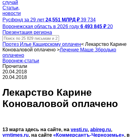
случай
Статьи,
новости
Русфонд за 29 лет
24,551 МЛРД ₽
39 734
Воронежская область в 2026 году
6 493 845 ₽
20
Презентация региона
Протез Илье Каширскому оплачен
<
Лекарство Карине
Коноваловой оплачено
>
Лечение Маше Збродько
оплачено
Воронеж-статьи
Прочитали
20.04.2018
20.04.2018
Лекарство Карине
Коноваловой оплачено
13 марта здесь на сайте, на
vesti.ru
,
abireg.ru
,
vrntimes.ru
, на сайте
«Коммерсантъ-Черноземье»
, в