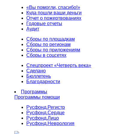
«Вы помогли, спасибо!»
Куда пошли ваши деньги
Отчет о пожертвованиях
Годовые отчеты
Аудит
Сборы по площадкам
Сборы по регионам
Сборы по приложениям
Сборы в соцсетях
Спецпроект «Четверть века»
Сделано
Бюллетень
Благодарности
Программы
Программы помощи
Русфонд.
Регистр
Русфонд.
Сердце
Русфонд.
Лицо
Русфонд.
Неврология