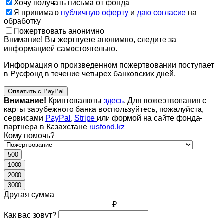
Хочу получать письма от фонда
Я принимаю
публичную оферту
и
даю согласие
на
обработку
Пожертвовать анонимно
Внимание! Вы жертвуете анонимно, следите за
информацией самостоятельно.
Информация о произведенном пожертвовании поступает
в Русфонд в течение четырех банковских дней.
Оплатить с PayPal
Внимание!
Криптовалюты
здесь
. Для пожертвования с
карты зарубежного банка воспользуйтесь, пожалуйста,
сервисами
PayPal
,
Stripe
или формой на сайте фонда-
партнера в Казахстане
rusfond.kz
Кому помочь?
500
1000
2000
3000
Другая сумма
₽
Как вас зовут?