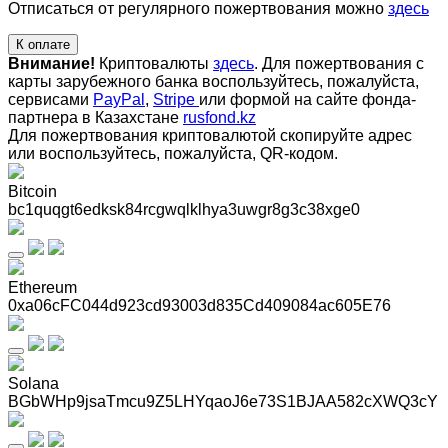
Отписаться от регулярного пожертвования можно
здесь
К оплате
Внимание!
Криптовалюты
здесь
. Для пожертвования с
карты зарубежного банка воспользуйтесь, пожалуйста,
сервисами
PayPal
,
Stripe
или формой на сайте фонда-
партнера в Казахстане
rusfond.kz
Для пожертвования криптовалютой скопируйте адрес
или воспользуйтесь, пожалуйста, QR-кодом
.
Bitcoin
bc1quqgt6edksk84rcgwqlklhya3uwgr8g3c38xge0
Ethereum
0xa06cFC044d923cd93003d835Cd409084ac605E76
Solana
BGbWHp9jsaTmcu9Z5LHYqaoJ6e73S1BJAA582cXWQ3cY