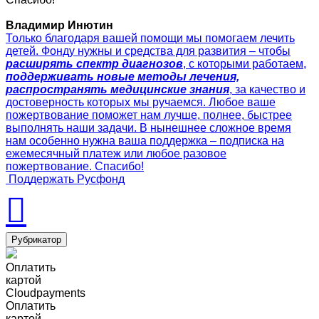
Владимир Инютин
Только благодаря вашей помощи мы помогаем лечить
детей. Фонду нужны и средства для развития – чтобы
расширять спектр диагнозов
, с которыми работаем,
поддерживать новые методы лечения,
распространять медицинские знания
, за качество и
достоверность которых мы ручаемся. Любое ваше
пожертвование поможет нам лучше, полнее, быстрее
выполнять наши задачи. В нынешнее сложное время
нам особенно нужна ваша поддержка – подписка на
ежемесячный платеж или любое разовое
пожертвование. Спасибо!
Поддержать Русфонд
Рубрикатор
Оплатить
картой
Cloudpayments
Оплатить
картой