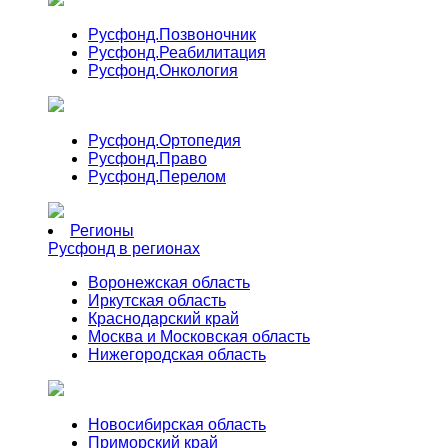
Русфонд.
Позвоночник
Русфонд.
Реабилитация
Русфонд.
Онкология
Русфонд.
Ортопедия
Русфонд.
Право
Русфонд.
Перелом
Регионы
Русфонд в регионах
Воронежская область
Иркутская область
Краснодарский край
Москва и Московская область
Нижегородская область
Новосибирская область
Приморский край