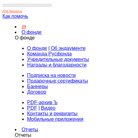
Для бизнеса
Как помочь
29
О фонде
О фонде
О фонде
|
Об эндаументе
Команда Русфонда
Учредительные документы
Награды и благодарности
Подписка на новости
Подарочные сертификаты
Баннеры
Договор
PDF-архив Ъ
PDF
|
Видео
Контакты и реквизиты
Мобильные приложения
Отчеты
Отчеты