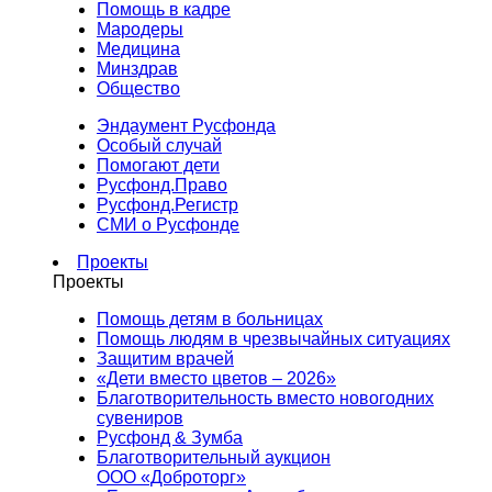
Помощь в кадре
Мародеры
Медицина
Минздрав
Общество
Эндаумент Русфонда
Особый случай
Помогают дети
Русфонд.Право
Русфонд.Регистр
СМИ о Русфонде
Проекты
Проекты
Помощь детям в больницах
Помощь людям в чрезвычайных ситуациях
Защитим врачей
«Дети вместо цветов – 2026»
Благотворительность вместо новогодних
сувениров
Русфонд & Зумба
Благотворительный аукцион
ООО «Доброторг»