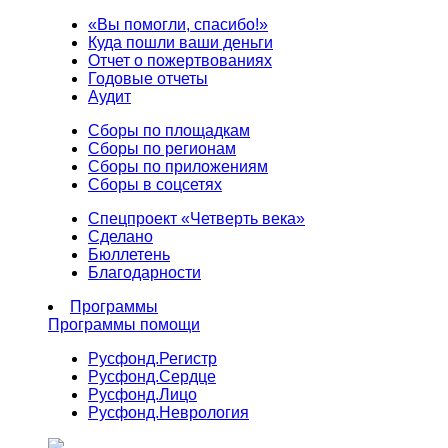
«Вы помогли, спасибо!»
Куда пошли ваши деньги
Отчет о пожертвованиях
Годовые отчеты
Аудит
Сборы по площадкам
Сборы по регионам
Сборы по приложениям
Сборы в соцсетях
Спецпроект «Четверть века»
Сделано
Бюллетень
Благодарности
Программы
Программы помощи
Русфонд.
Регистр
Русфонд.
Сердце
Русфонд.
Лицо
Русфонд.
Неврология