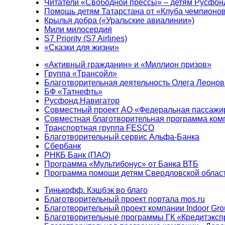
Читатели «Свободной прессы» – детям Русфон
Помощь детям Татарстана от «Клуба чемпионо
Крылья добра («Уральские авиалинии»)
Мили милосердия
S7 Priority (S7 Airlines)
«Сказки для жизни»
«Активный гражданин» и «Миллион призов»
Группа «Трансойл»
Благотворительная деятельность Олега Леонов
БФ «Татнефть»
Русфонд.Навигатор
Совместный проект АО «Федеральная пассажи
Совместная благотворительная программа ком
Транспортная группа FESCO
Благотворительный сервис Альфа-Банка
Сбербанк
РНКБ Банк (ПАО)
Программа «Мультибонус» от Банка ВТБ
Программа помощи детям Свердловской област
Тинькофф. Кэшбэк во благо
Благотворительный проект портала mos.ru
Благотворительный проект компании Indoor Gro
Благотворительные программы ГК «Кредитэксп