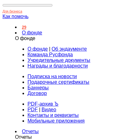
Для бизнеса
Как помочь
29
О фонде
О фонде
О фонде
|
Об эндаументе
Команда Русфонда
Учредительные документы
Награды и благодарности
Подписка на новости
Подарочные сертификаты
Баннеры
Договор
PDF-архив Ъ
PDF
|
Видео
Контакты и реквизиты
Мобильные приложения
Отчеты
Отчеты