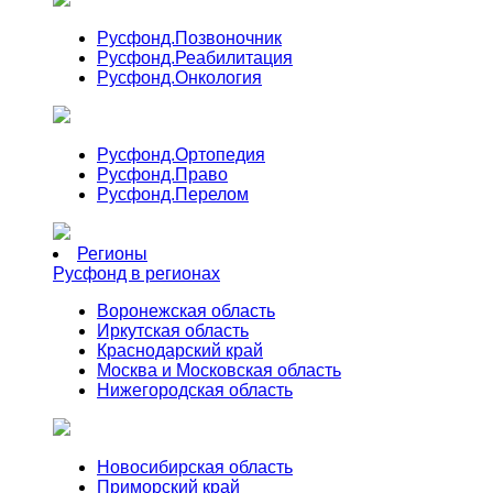
Русфонд.
Позвоночник
Русфонд.
Реабилитация
Русфонд.
Онкология
Русфонд.
Ортопедия
Русфонд.
Право
Русфонд.
Перелом
Регионы
Русфонд в регионах
Воронежская область
Иркутская область
Краснодарский край
Москва и Московская область
Нижегородская область
Новосибирская область
Приморский край