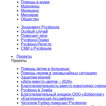
Помощь в кадре
Мародеры
Медицина
Минздрав
Общество
Эндаумент Русфонда
Особый случай
Помогают дети
Русфонд.Право
Русфонд.Регистр
СМИ о Русфонде
Проекты
Проекты
Помощь детям в больницах
Помощь людям в чрезвычайных ситуациях
Защитим врачей
«Дети вместо цветов – 2026»
Благотворительность вместо новогодних сувен
Русфонд & Зумба
Благотворительный аукцион ООО «Доброторг»
«Екатерининская Ассамблея»
Читатели Forbes помогают Русфонду