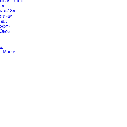
жная сеть»
а»
тал-18»
ктика»
aut
софт»
рЭко»
т»
e Market