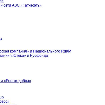
да
в» сети АЗС «Татнефть»
а
рская компания» и Национального РДКМ
пании «Ютека» и Русфонда
и «Росток добра»
up
ресс»