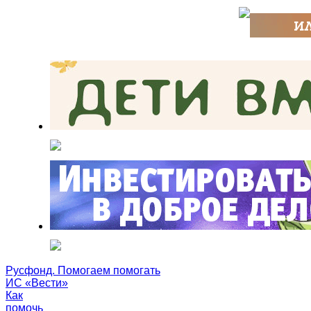
Русфонд. Помогаем помогать
ИС «Вести»
Как
помочь