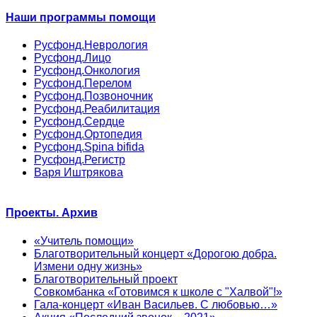
Наши программы помощи
Русфонд.Неврология
Русфонд.Лицо
Русфонд.Онкология
Русфонд.Перелом
Русфонд.Позвоночник
Русфонд.Реабилитация
Русфонд.Сердце
Русфонд.Ортопедия
Русфонд.Spina bifida
Русфонд.Регистр
Варя Иштрякова
Проекты. Архив
«Учитель помощи»
Благотворительный концерт «Дорогою добра.
Измени одну жизнь»
Благотворительный проект
Совкомбанка «Готовимся к школе с "Халвой"!»
Гала-концерт «Иван Васильев. С любовью…»