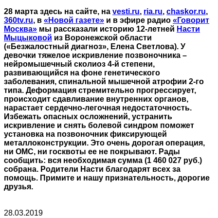
28 марта здесь на сайте, на
vesti.ru
,
ria.ru
,
chaskor.ru
,
360tv.ru
, в
«Новой газете»
и в эфире радио
«Говорит
Москва»
мы рассказали историю 12-летней
Насти
Мыцыковой
из Воронежской области
(«Безжалостный диагноз», Елена Светлова). У
девочки тяжелое искривление позвоночника –
нейромышечный сколиоз 4-й степени,
развивающийся на фоне генетического
заболевания, спинальной мышечной атрофии 2-го
типа. Деформация стремительно прогрессирует,
происходит сдавливание внутренних органов,
нарастает сердечно-легочная недостаточность.
Избежать опасных осложнений, устранить
искривление и снять болевой синдром поможет
установка на позвоночник фиксирующей
металлоконструкции. Это очень дорогая операция,
ни ОМС, ни госквоты ее не покрывают. Рады
сообщить: вся необходимая сумма (1 460 027 руб.)
собрана. Родители Насти благодарят всех за
помощь. Примите и нашу признательность, дорогие
друзья.
28.03.2019