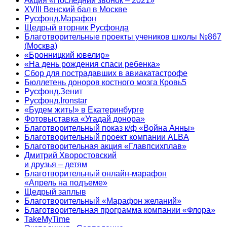
Акция «Последний звонок – 2021»
XVIII Венский бал в Москве
Русфонд.Марафон
Щедрый вторник Русфонда
Благотворительные проекты учеников школы №867
(Москва)
«Бронницкий ювелир»
«На день рождения спаси ребенка»
Сбор для пострадавших в авиакатастрофе
Бюллетень доноров костного мозга Кровь5
Русфонд.Зенит
Русфонд.Ironstar
«Будем жить!» в Екатеринбурге
Фотовыставка «Угадай донора»
Благотворительный показ к/ф «Война Анны»
Благотворительный проект компании ALBA
Благотворительная акция «Главпсихплав»
Дмитрий Хворостовский
и друзья – детям
Благотворительный онлайн‑марафон
«Апрель на подъеме»
Щедрый заплыв
Благотворительный «Марафон желаний»
Благотворительная программа компании «Флора»
TakeMyTime