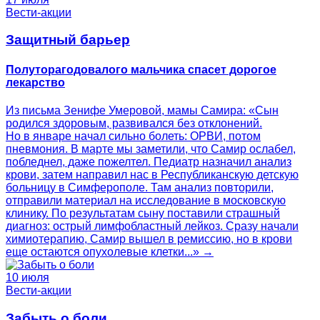
Вести-акции
Защитный барьер
Полуторагодовалого мальчика спасет дорогое
лекарство
Из письма Зенифе Умеровой, мамы Самира: «Сын
родился здоровым, развивался без отклонений.
Но в январе начал сильно болеть: ОРВИ, потом
пневмония. В марте мы заметили, что Самир ослабел,
побледнел, даже пожелтел. Педиатр назначил анализ
крови, затем направил нас в Республиканскую детскую
больницу в Симферополе. Там анализ повторили,
отправили материал на исследование в московскую
клинику. По результатам сыну поставили страшный
диагноз: острый лимфобластный лейкоз. Сразу начали
химиотерапию, Самир вышел в ремиссию, но в крови
еще остаются опухолевые клетки...» →
10 июля
Вести-акции
Забыть о боли