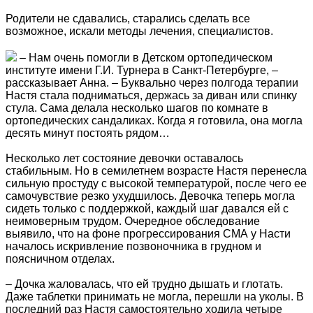
Родители не сдавались, старались сделать все
возможное, искали методы лечения, специалистов.
– Нам очень помогли в Детском ортопедическом
институте имени Г.И. Турнера в Санкт-Петербурге, –
рассказывает Анна. – Буквально через полгода терапии
Настя стала подниматься, держась за диван или спинку
стула. Сама делала несколько шагов по комнате в
ортопедических сандаликах. Когда я готовила, она могла
десять минут постоять рядом…
Несколько лет состояние девочки оставалось
стабильным. Но в семилетнем возрасте Настя перенесла
сильную простуду с высокой температурой, после чего ее
самочувствие резко ухудшилось. Девочка теперь могла
сидеть только с поддержкой, каждый шаг давался ей с
неимоверным трудом. Очередное обследование
выявило, что на фоне прогрессирования СМА у Насти
началось искривление позвоночника в грудном и
поясничном отделах.
– Дочка жаловалась, что ей трудно дышать и глотать.
Даже таблетки принимать не могла, перешли на уколы. В
последний раз Настя самостоятельно ходила четыре