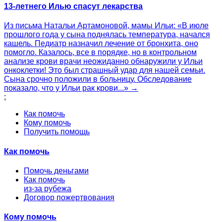
13-летнего Илью спасут лекарства
Из письма Натальи Артамоновой, мамы Ильи: «В июле
прошлого года у сына поднялась температура, начался
кашель. Педиатр назначил лечение от бронхита, оно
помогло. Казалось, все в порядке, но в контрольном
анализе крови врачи неожиданно обнаружили у Ильи
онкоклетки! Это был страшный удар для нашей семьи.
Сына срочно положили в больницу. Обследование
показало, что у Ильи рак крови...» →
;
Как помочь
Кому помочь
Получить помощь
Как помочь
Помочь деньгами
Как помочь
из-за рубежа
Договор пожертвования
Кому помочь