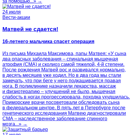
за помощью...» →
24 июля
Вести-акции
Матвей не сдается!
16-летнего мальчика спасет операция
Из письма Михаила Максимова, папы Матвея: «У сына
два опасных заболевания – спинальная мышечная
атрофия (СМА) и сколиоз самой тяжелой, 4-й степени.
После рождения Матвей рос и развивался нормально,
в десять месяцев уже ходил. Но в два года мы стали
замечать, что при беге у него подкашивается правая
нога. В поликлинике назначили лекарства, массаж
и физиотерапию – улучшений не было, мышечная
слабость в ногах прогрессировала, походка ухудшилась.
Приморские врачи посоветовали обследовать сына
в федеральном центре. В пять лет в Петербурге после
генетического исследования Матвею диагностировали
СМА – наследственное заболевание спинного
мозга...» →
17 июля