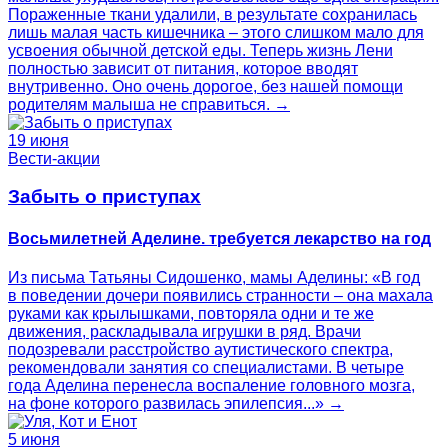
Пораженные ткани удалили, в результате сохранилась
лишь малая часть кишечника – этого слишком мало для
усвоения обычной детской еды. Теперь жизнь Лени
полностью зависит от питания, которое вводят
внутривенно. Оно очень дорогое, без нашей помощи
родителям малыша не справиться. →
19 июня
Вести-акции
Забыть о приступах
Восьмилетней Аделине. требуется лекарство на год
Из письма Татьяны Сидошенко, мамы Аделины: «В год
в поведении дочери появились странности – она махала
руками как крылышками, повторяла одни и те же
движения, раскладывала игрушки в ряд. Врачи
подозревали расстройство аутистического спектра,
рекомендовали занятия со специалистами. В четыре
года Аделина перенесла воспаление головного мозга,
на фоне которого развилась эпилепсия...» →
5 июня