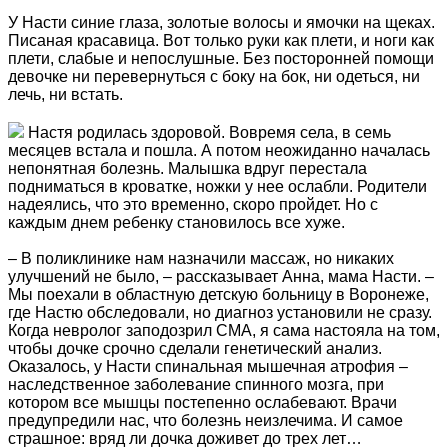
У Насти синие глаза, золотые волосы и ямочки на щеках.
Писаная красавица. Вот только руки как плети, и ноги как
плети, слабые и непослушные. Без посторонней помощи
девочке ни перевернуться с боку на бок, ни одеться, ни
лечь, ни встать.
Настя родилась здоровой. Вовремя села, в семь
месяцев встала и пошла. А потом неожиданно началась
непонятная болезнь. Малышка вдруг перестала
подниматься в кроватке, ножки у нее ослабли. Родители
надеялись, что это временно, скоро пройдет. Но с
каждым днем ребенку становилось все хуже.
– В поликлинике нам назначили массаж, но никаких
улучшений не было, – рассказывает Анна, мама Насти. –
Мы поехали в областную детскую больницу в Воронеже,
где Настю обследовали, но диагноз установили не сразу.
Когда невролог заподозрил СМА, я сама настояла на том,
чтобы дочке срочно сделали генетический анализ.
Оказалось, у Насти спинальная мышечная атрофия –
наследственное заболевание спинного мозга, при
котором все мышцы постепенно ослабевают. Врачи
предупредили нас, что болезнь неизлечима. И самое
страшное: вряд ли дочка доживет до трех лет…