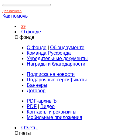
Для бизнеса
Как помочь
29
О фонде
О фонде
О фонде
|
Об эндаументе
Команда Русфонда
Учредительные документы
Награды и благодарности
Подписка на новости
Подарочные сертификаты
Баннеры
Договор
PDF-архив Ъ
PDF
|
Видео
Контакты и реквизиты
Мобильные приложения
Отчеты
Отчеты