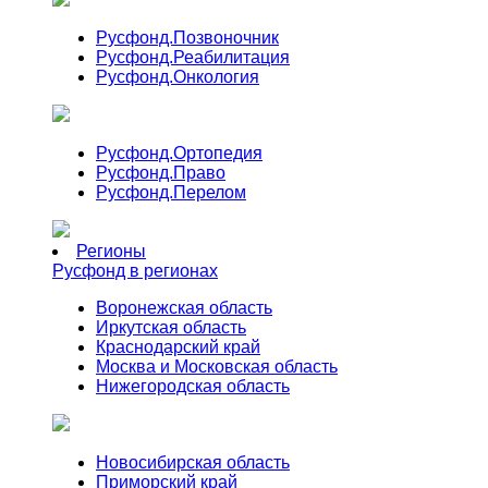
Русфонд.
Позвоночник
Русфонд.
Реабилитация
Русфонд.
Онкология
Русфонд.
Ортопедия
Русфонд.
Право
Русфонд.
Перелом
Регионы
Русфонд в регионах
Воронежская область
Иркутская область
Краснодарский край
Москва и Московская область
Нижегородская область
Новосибирская область
Приморский край