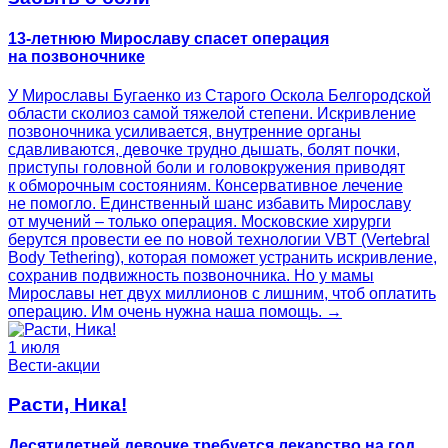
13-летнюю Мирославу спасет операция
на позвоночнике
У Мирославы Бугаенко из Старого Оскола Белгородской
области сколиоз самой тяжелой степени. Искривление
позвоночника усиливается, внутренние органы
сдавливаются, девочке трудно дышать, болят почки,
приступы головной боли и головокружения приводят
к обморочным состояниям. Консервативное лечение
не помогло. Единственный шанс избавить Мирославу
от мучений – только операция. Московские хирурги
берутся провести ее по новой технологии VBT (Vertebral
Body Tethering), которая поможет устранить искривление,
сохранив подвижность позвоночника. Но у мамы
Мирославы нет двух миллионов с лишним, чтоб оплатить
операцию. Им очень нужна наша помощь. →
1 июля
Вести-акции
Расти, Ника!
Десятилетней девочке требуется лекарство на год