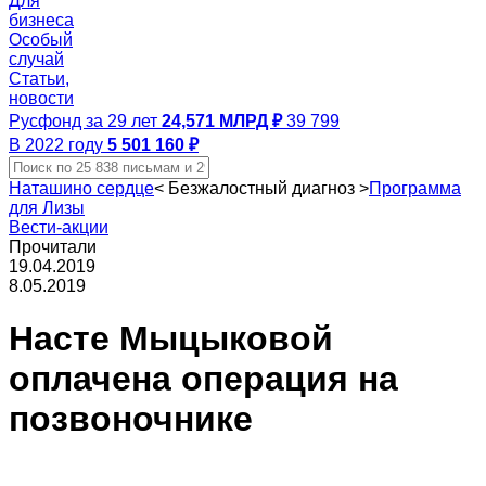
Для
бизнеса
Особый
случай
Статьи,
новости
Русфонд за 29 лет
24,571 МЛРД ₽
39 799
В 2022 году
5 501 160 ₽
Наташино сердце
<
Безжалостный диагноз
>
Программа
для Лизы
Вести-акции
Прочитали
19.04.2019
8.05.2019
Насте Мыцыковой
оплачена операция на
позвоночнике