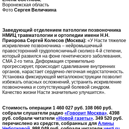
Воронежская область
Фото
Сергея Величкина
Заведующий отделением патологии позвоночника
НМИЦ травматологии и ортопедии имени Н.Н.
Приорова Сергей Колесов (Москва):
«У Насти тяжелое
искривление позвоночника – нейромышечный
правосторонний грудопоясничный сколиоз 4-й степени,
который развился на фоне генетического заболевания,
СМА 2-го типа. Деформация стремительно
прогрессирует, происходит сдавливание внутренних
органов, нарастает сердечно-легочная недостаточность.
Установка фиксирующей металлоконструкции позволит
избежать опасных осложнений, устранить искривление
позвоночника и сопутствующий болевой синдром.
Качество жизни Насти значительно улучшится».
Стоимость операции 1 460 027 руб. 108 060 руб.
собрали слушатели радио
«Говорит Москва»
. 4398
руб. собрали читатели
«Новой газеты»
. 349 520 руб.
перечислено из средств, собранных для
Алины
Чеботковой
. 998 049 руб. собрали читатели
vesti.ru
,