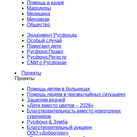
Помощь в кадре
Мародеры
Медицина
Минздрав
Общество
Эндаумент Русфонда
Особый случай
Помогают дети
Русфонд.Право
Русфонд.Регистр
СМИ о Русфонде
Проекты
Проекты
Помощь детям в больницах
Помощь людям в чрезвычайных ситуациях
Защитим врачей
«Дети вместо цветов – 2026»
Благотворительность вместо новогодних
сувениров
Русфонд & Зумба
Благотворительный аукцион
ООО «Доброторг»