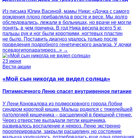
Из письма Юлии Васиной, мамы Ники: «Дочка с самого
рождения плохо прибавляла в росте и весе. Мы долго
обследовались, лежали в больницах, но врачи не могли
понять, в чем причина. В год Ника весила всего 5 кг,
пальцы рук и ног были короткими, ногтевых пластин
не было. Поставить диагноз удалось только после
проведения подробного генетического анализа. У дочки
псевдогипопаратиреоз...» →
23 июня
Вести-акции
«Мой сын никогда не видел солнца»
Пятимесячного Леню спасет внутривенное питание
У Лени Коновалова из подмосковного города Лобни
синдром короткой кишки. Малыш родился с тяжелейшей
патологией кишечника – расщелиной в брюшной стенке.
Через отверстие выпадали петли кишечника,
развивалось воспаление и некроз. Леню экстренно
прооперировали, закрыли расщелину, но состояние
малыша ухудшалось, потребовалась еще одна операция.