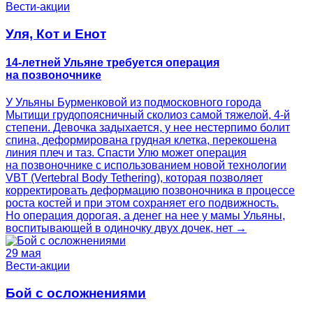
Вести-акции
Уля, Кот и Енот
14-летней Ульяне требуется операция
на позвоночнике
У Ульяны Бурменковой из подмосковного города
Мытищи грудопоясничный сколиоз самой тяжелой, 4-й
степени. Девочка задыхается, у нее нестерпимо болит
спина, деформирована грудная клетка, перекошена
линия плеч и таз. Спасти Улю может операция
на позвоночнике с использованием новой технологии
VBT (Vertebral Body Tethering), которая позволяет
корректировать деформацию позвоночника в процессе
роста костей и при этом сохраняет его подвижность.
Но операция дорогая, а денег на нее у мамы Ульяны,
воспитывающей в одиночку двух дочек, нет →
29 мая
Вести-акции
Бой с осложнениями