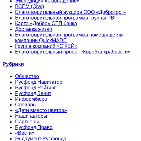
Экспедиция «Совпадение»
ВСЕМ (Qiwi)
Благотворительный аукцион ООО «Доброторг»
Благотворительная программа группы PBF
Карта «Добро» ОТП банка
Доставка жизни
Благотворительная программа помощи детям
компании QuickMADE
Группа компаний «О’КЕЙ»
Благотворительный проект «Коробка храбрости»
Рубрики
Общество
Русфонд.Навигатор
Русфонд.Рейтинг
Русфонд.Зенит
Информбюро
Словарь
«Дети вместо цветов»
Наши авторы
Партнеры
Русфонд.Право
«Вести»
Эндаумент Русфонда