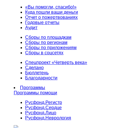
«Вы помогли, спасибо!»
Куда пошли ваши деньги
Отчет о пожертвованиях
Годовые отчеты
Аудит
Сборы по площадкам
Сборы по регионам
Сборы по приложениям
Сборы в соцсетях
Спецпроект «Четверть века»
Сделано
Бюллетень
Благодарности
Программы
Программы помощи
Русфонд.
Регистр
Русфонд.
Сердце
Русфонд.
Лицо
Русфонд.
Неврология