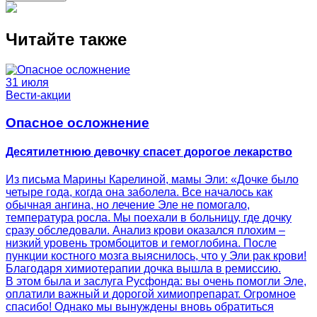
Читайте также
31 июля
Вести-акции
Опасное осложнение
Десятилетнюю девочку спасет дорогое лекарство
Из письма Марины Карелиной, мамы Эли: «Дочке было
четыре года, когда она заболела. Все началось как
обычная ангина, но лечение Эле не помогало,
температура росла. Мы поехали в больницу, где дочку
сразу обследовали. Анализ крови оказался плохим –
низкий уровень тромбоцитов и гемоглобина. После
пункции костного мозга выяснилось, что у Эли рак крови!
Благодаря химиотерапии дочка вышла в ремиссию.
В этом была и заслуга Русфонда: вы очень помогли Эле,
оплатили важный и дорогой химиопрепарат. Огромное
спасибо! Однако мы вынуждены вновь обратиться