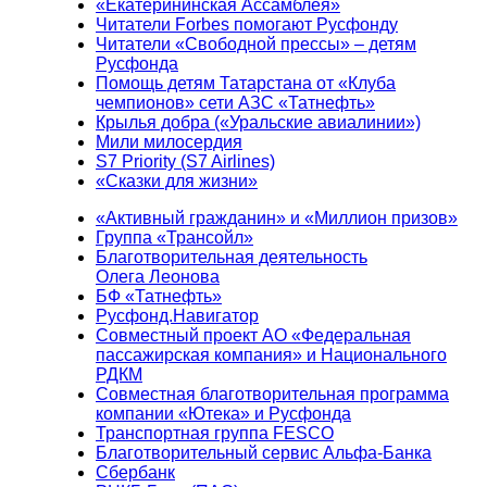
«Екатерининская Ассамблея»
Читатели Forbes помогают Русфонду
Читатели «Свободной прессы» – детям
Русфонда
Помощь детям Татарстана от «Клуба
чемпионов» сети АЗС «Татнефть»
Крылья добра («Уральские авиалинии»)
Мили милосердия
S7 Priority (S7 Airlines)
«Сказки для жизни»
«Активный гражданин» и «Миллион призов»
Группа «Трансойл»
Благотворительная деятельность
Олега Леонова
БФ «Татнефть»
Русфонд.Навигатор
Совместный проект АО «Федеральная
пассажирская компания» и Национального
РДКМ
Совместная благотворительная программа
компании «Ютека» и Русфонда
Транспортная группа FESCO
Благотворительный сервис Альфа-Банка
Сбербанк