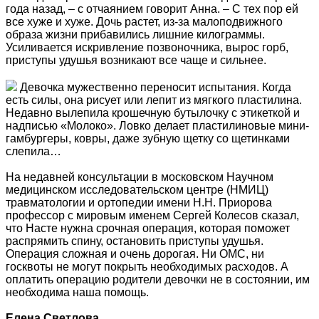
года назад, – с отчаянием говорит Анна. – С тех пор ей
все хуже и хуже. Дочь растет, из-за малоподвижного
образа жизни прибавились лишние килограммы.
Усиливается искривление позвоночника, вырос горб,
приступы удушья возникают все чаще и сильнее.
Девочка мужественно переносит испытания. Когда
есть силы, она рисует или лепит из мягкого пластилина.
Недавно вылепила крошечную бутылочку с этикеткой и
надписью «Молоко». Ловко делает пластилиновые мини-
гамбургеры, ковры, даже зубную щетку со щетинками
слепила…
На недавней консультации в московском Научном
медицинском исследовательском центре (НМИЦ)
травматологии и ортопедии имени Н.Н. Приорова
профессор с мировым именем Сергей Колесов сказал,
что Насте нужна срочная операция, которая поможет
распрямить спину, остановить приступы удушья.
Операция сложная и очень дорогая. Ни ОМС, ни
госквоты не могут покрыть необходимых расходов. А
оплатить операцию родители девочки не в состоянии, им
необходима наша помощь.
Елена Светлова
,