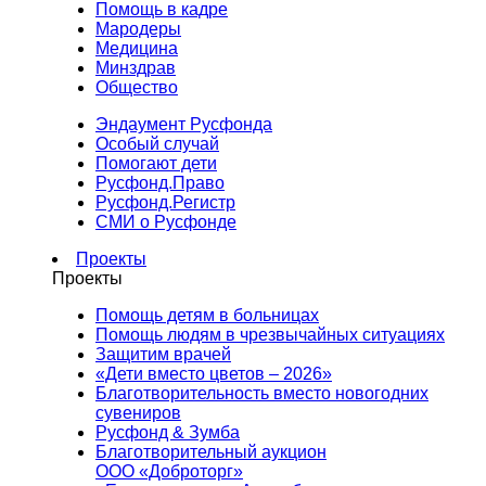
Помощь в кадре
Мародеры
Медицина
Минздрав
Общество
Эндаумент Русфонда
Особый случай
Помогают дети
Русфонд.Право
Русфонд.Регистр
СМИ о Русфонде
Проекты
Проекты
Помощь детям в больницах
Помощь людям в чрезвычайных ситуациях
Защитим врачей
«Дети вместо цветов – 2026»
Благотворительность вместо новогодних
сувениров
Русфонд & Зумба
Благотворительный аукцион
ООО «Доброторг»