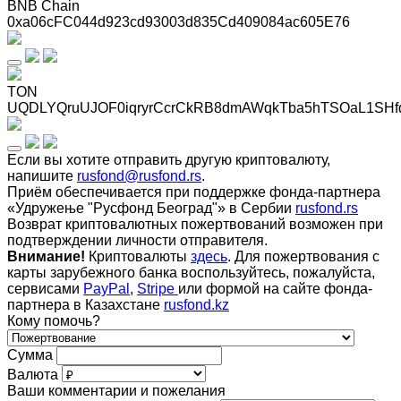
BNB Chain
0xa06cFC044d923cd93003d835Cd409084ac605E76
TON
UQDLYQruUJOF0iqryrCcrCkRB8dmAWqkTba5hTSOaL1SHf
Если вы хотите отправить другую криптовалюту,
напишите
rusfond@rusfond.rs
.
Приём обеспечивается при поддержке фонда-партнера
«Удружење "Русфонд Београд"» в Сербии
rusfond.rs
Возврат криптовалютных пожертвований возможен при
подтверждении личности отправителя.
Внимание!
Криптовалюты
здесь
. Для пожертвования с
карты зарубежного банка воспользуйтесь, пожалуйста,
сервисами
PayPal
,
Stripe
или формой на сайте фонда-
партнера в Казахстане
rusfond.kz
Кому помочь?
Сумма
Валюта
Ваши комментарии и пожелания