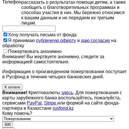
Телефон
рассказать о результатах помощи детям, а также
сообщить о благотворительных программах и
способах участия в них. Мы бережно относимся
к вашим данным и не передаем их третьим
лицам.
Хочу получать письма от фонда
Я принимаю
публичную оферту
и
даю согласие
на
обработку
Пожертвовать анонимно
Внимание! Вы жертвуете анонимно, следите за
информацией самостоятельно.
Информация о произведенном пожертвовании поступает
в Русфонд в течение четырех банковских дней.
К оплате
Внимание!
Криптовалюты
здесь
. Для пожертвования с
карты зарубежного банка воспользуйтесь, пожалуйста,
сервисами
PayPal
,
Stripe
или формой на сайте фонда-
партнера в Казахстане
rusfond.kz
Кому помочь?
500