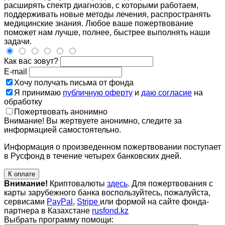
расширять спектр диагнозов, с которыми работаем,
поддерживать новые методы лечения, распространять
медицинские знания. Любое ваше пожертвование
поможет нам лучше, полнее, быстрее выполнять наши
задачи.
Как вас зовут?
E-mail
Хочу получать письма от фонда
Я принимаю
публичную оферту
и
даю согласие
на
обработку
Пожертвовать анонимно
Внимание! Вы жертвуете анонимно, следите за
информацией самостоятельно.
Информация о произведенном пожертвовании поступает
в Русфонд в течение четырех банковских дней.
К оплате
Внимание!
Криптовалюты
здесь
. Для пожертвования с
карты зарубежного банка воспользуйтесь, пожалуйста,
сервисами
PayPal
,
Stripe
или формой на сайте фонда-
партнера в Казахстане
rusfond.kz
Выбрать программу помощи: