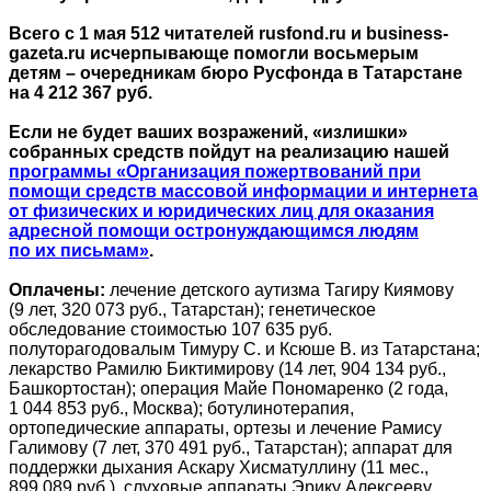
Всего с 1 мая 512 читателей rusfond.ru и business-
gazeta.ru исчерпывающе помогли восьмерым
детям – очередникам бюро Русфонда в Татарстане
на 4 212 367 руб.
Если не будет ваших возражений, «излишки»
собранных средств пойдут на реализацию нашей
программы «Организация пожертвований при
помощи средств массовой информации и интернета
от физических и юридических лиц для оказания
адресной помощи остронуждающимся людям
по их письмам»
.
Оплачены:
лечение детского аутизма Тагиру Киямову
(9 лет, 320 073 руб., Татарстан); генетическое
обследование стоимостью 107 635 руб.
полуторагодовалым Тимуру С. и Ксюше В. из Татарстана;
лекарство Рамилю Биктимирову (14 лет, 904 134 руб.,
Башкортостан); операция Майе Пономаренко (2 года,
1 044 853 руб., Москва); ботулинотерапия,
ортопедические аппараты, ортезы и лечение Рамису
Галимову (7 лет, 370 491 руб., Татарстан); аппарат для
поддержки дыхания Аскару Хисматуллину (11 мес.,
899 089 руб.), слуховые аппараты Эрику Алексееву