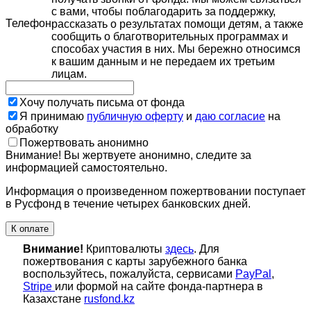
с вами, чтобы поблагодарить за поддержку,
Телефон
рассказать о результатах помощи детям, а также
сообщить о благотворительных программах и
способах участия в них. Мы бережно относимся
к вашим данным и не передаем их третьим
лицам.
Хочу получать письма от фонда
Я принимаю
публичную оферту
и
даю согласие
на
обработку
Пожертвовать анонимно
Внимание! Вы жертвуете анонимно, следите за
информацией самостоятельно.
Информация о произведенном пожертвовании поступает
в Русфонд в течение четырех банковских дней.
К оплате
Внимание!
Криптовалюты
здесь
. Для
пожертвования с карты зарубежного банка
воспользуйтесь, пожалуйста, сервисами
PayPal
,
Stripe
или формой на сайте фонда-партнера в
Казахстане
rusfond.kz