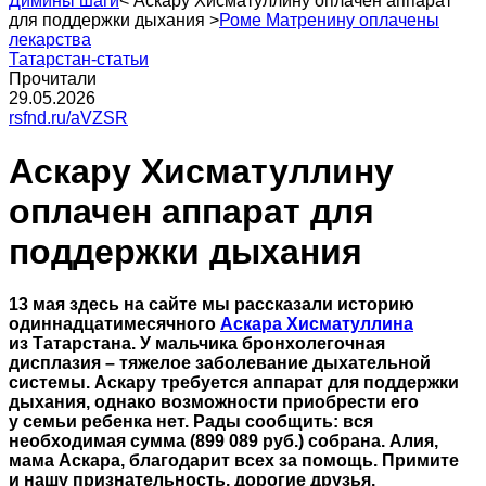
Димины шаги
<
Аскару Хисматуллину оплачен аппарат
для поддержки дыхания
>
Роме Матренину оплачены
лекарства
Татарстан-статьи
Прочитали
29.05.2026
rsfnd.ru/aVZSR
Аскару Хисматуллину
оплачен аппарат для
поддержки дыхания
13 мая здесь на сайте мы рассказали историю
одиннадцатимесячного
Аскара Хисматуллина
из Татарстана. У мальчика бронхолегочная
дисплазия – тяжелое заболевание дыхательной
системы. Аскару требуется аппарат для поддержки
дыхания, однако возможности приобрести его
у семьи ребенка нет. Рады сообщить: вся
необходимая сумма (899 089 руб.) собрана. Алия,
мама Аскара, благодарит всех за помощь. Примите
и нашу признательность, дорогие друзья.