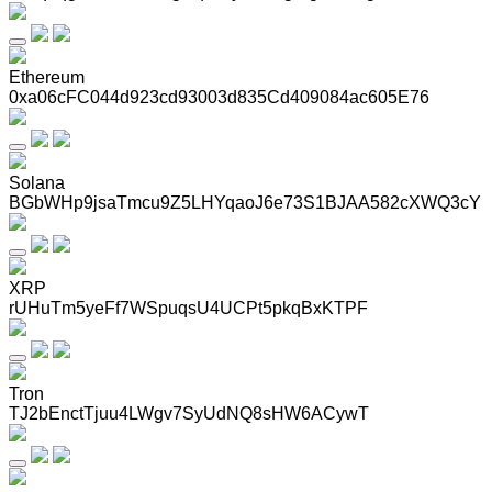
Ethereum
0xa06cFC044d923cd93003d835Cd409084ac605E76
Solana
BGbWHp9jsaTmcu9Z5LHYqaoJ6e73S1BJAA582cXWQ3cY
XRP
rUHuTm5yeFf7WSpuqsU4UCPt5pkqBxKTPF
Tron
TJ2bEnctTjuu4LWgv7SyUdNQ8sHW6ACywT