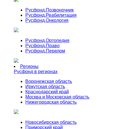
Русфонд.
Позвоночник
Русфонд.
Реабилитация
Русфонд.
Онкология
Русфонд.
Ортопедия
Русфонд.
Право
Русфонд.
Перелом
Регионы
Русфонд в регионах
Воронежская область
Иркутская область
Краснодарский край
Москва и Московская область
Нижегородская область
Новосибирская область
Приморский край