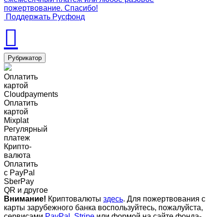
пожертвование. Спасибо!
Поддержать Русфонд
Рубрикатор
Оплатить
картой
Cloudpayments
Оплатить
картой
Mixplat
Регулярный
платеж
Крипто-
валюта
Оплатить
c PayPal
SberPay
QR и другое
Внимание!
Криптовалюты
здесь
. Для пожертвования с
карты зарубежного банка воспользуйтесь, пожалуйста,
сервисами
PayPal
,
Stripe
или формой на сайте фонда-