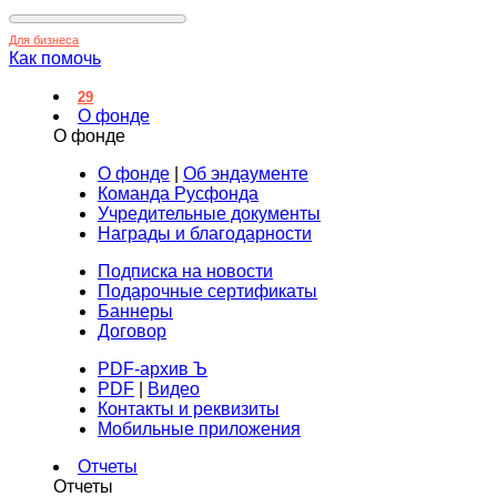
Для бизнеса
Как помочь
29
О фонде
О фонде
О фонде
|
Об эндаументе
Команда Русфонда
Учредительные документы
Награды и благодарности
Подписка на новости
Подарочные сертификаты
Баннеры
Договор
PDF-архив Ъ
PDF
|
Видео
Контакты и реквизиты
Мобильные приложения
Отчеты
Отчеты