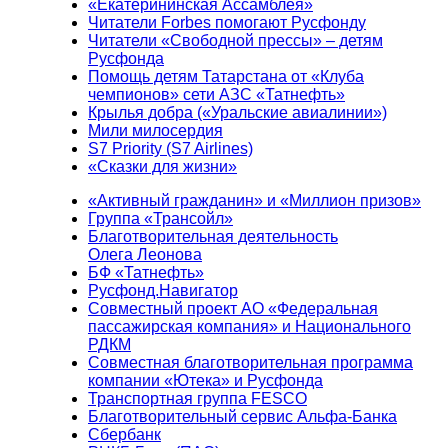
«Екатерининская Ассамблея»
Читатели Forbes помогают Русфонду
Читатели «Свободной прессы» – детям
Русфонда
Помощь детям Татарстана от «Клуба
чемпионов» сети АЗС «Татнефть»
Крылья добра («Уральские авиалинии»)
Мили милосердия
S7 Priority (S7 Airlines)
«Сказки для жизни»
«Активный гражданин» и «Миллион призов»
Группа «Трансойл»
Благотворительная деятельность
Олега Леонова
БФ «Татнефть»
Русфонд.Навигатор
Совместный проект АО «Федеральная
пассажирская компания» и Национального
РДКМ
Совместная благотворительная программа
компании «Ютека» и Русфонда
Транспортная группа FESCO
Благотворительный сервис Альфа-Банка
Сбербанк