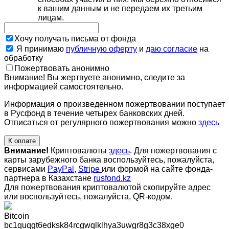
к вашим данным и не передаем их третьим
лицам.
Хочу получать письма от фонда
Я принимаю
публичную оферту
и
даю согласие
на
обработку
Пожертвовать анонимно
Внимание! Вы жертвуете анонимно, следите за
информацией самостоятельно.
Информация о произведенном пожертвовании поступает
в Русфонд в течение четырех банковских дней.
Отписаться от регулярного пожертвования можно
здесь
К оплате
Внимание!
Криптовалюты
здесь
. Для пожертвования с
карты зарубежного банка воспользуйтесь, пожалуйста,
сервисами
PayPal
,
Stripe
или формой на сайте фонда-
партнера в Казахстане
rusfond.kz
Для пожертвования криптовалютой скопируйте адрес
или воспользуйтесь, пожалуйста, QR-кодом
.
Bitcoin
bc1quqgt6edksk84rcgwqlklhya3uwgr8g3c38xge0