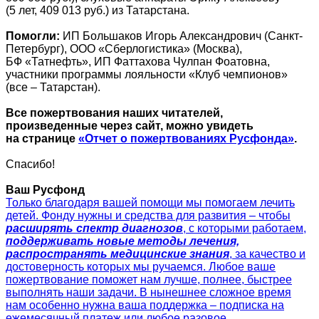
(5 лет, 409 013 руб.) из Татарстана.
Помогли:
ИП Большаков Игорь Александрович (Санкт-
Петербург), ООО «Сберлогистика» (Москва),
БФ «Татнефть», ИП Фаттахова Чулпан Фоатовна,
участники программы лояльности «Клуб чемпионов»
(все – Татарстан).
Все пожертвования наших читателей,
произведенные через сайт, можно увидеть
на странице
«Отчет о пожертвованиях Русфонда»
.
Спасибо!
Ваш Русфонд
Только благодаря вашей помощи мы помогаем лечить
детей. Фонду нужны и средства для развития – чтобы
расширять спектр диагнозов
, с которыми работаем,
поддерживать новые методы лечения,
распространять медицинские знания
, за качество и
достоверность которых мы ручаемся. Любое ваше
пожертвование поможет нам лучше, полнее, быстрее
выполнять наши задачи. В нынешнее сложное время
нам особенно нужна ваша поддержка – подписка на
ежемесячный платеж или любое разовое