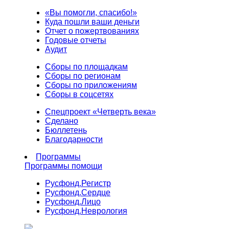
«Вы помогли, спасибо!»
Куда пошли ваши деньги
Отчет о пожертвованиях
Годовые отчеты
Аудит
Сборы по площадкам
Сборы по регионам
Сборы по приложениям
Сборы в соцсетях
Спецпроект «Четверть века»
Сделано
Бюллетень
Благодарности
Программы
Программы помощи
Русфонд.
Регистр
Русфонд.
Сердце
Русфонд.
Лицо
Русфонд.
Неврология