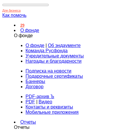
Для бизнеса
Как помочь
29
О фонде
О фонде
О фонде
|
Об эндаументе
Команда Русфонда
Учредительные документы
Награды и благодарности
Подписка на новости
Подарочные сертификаты
Баннеры
Договор
PDF-архив Ъ
PDF
|
Видео
Контакты и реквизиты
Мобильные приложения
Отчеты
Отчеты