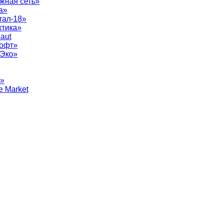
жная сеть»
а»
тал-18»
ктика»
aut
софт»
рЭко»
т»
e Market