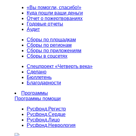
«Вы помогли, спасибо!»
Куда пошли ваши деньги
Отчет о пожертвованиях
Годовые отчеты
Аудит
Сборы по площадкам
Сборы по регионам
Сборы по приложениям
Сборы в соцсетях
Спецпроект «Четверть века»
Сделано
Бюллетень
Благодарности
Программы
Программы помощи
Русфонд.
Регистр
Русфонд.
Сердце
Русфонд.
Лицо
Русфонд.
Неврология