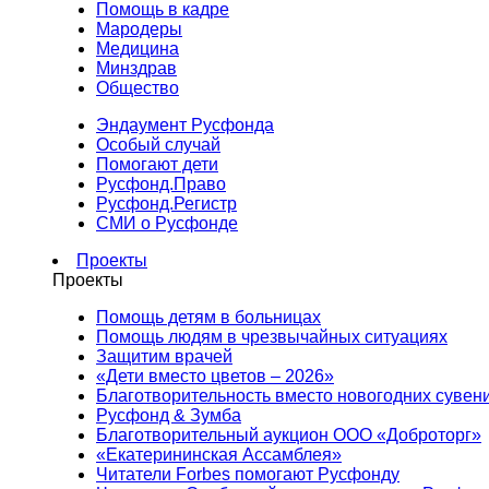
Помощь в кадре
Мародеры
Медицина
Минздрав
Общество
Эндаумент Русфонда
Особый случай
Помогают дети
Русфонд.Право
Русфонд.Регистр
СМИ о Русфонде
Проекты
Проекты
Помощь детям в больницах
Помощь людям в чрезвычайных ситуациях
Защитим врачей
«Дети вместо цветов – 2026»
Благотворительность вместо новогодних сувен
Русфонд & Зумба
Благотворительный аукцион ООО «Доброторг»
«Екатерининская Ассамблея»
Читатели Forbes помогают Русфонду