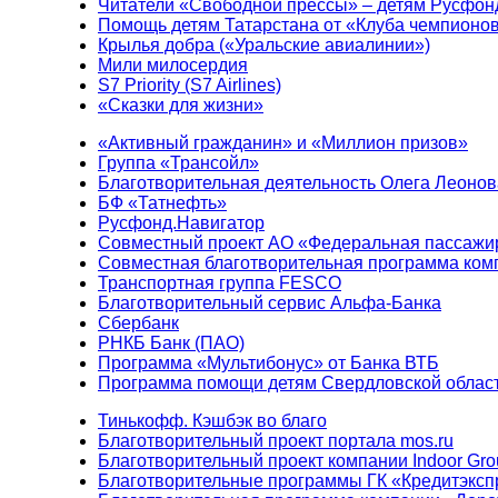
Читатели «Свободной прессы» – детям Русфон
Помощь детям Татарстана от «Клуба чемпионо
Крылья добра («Уральские авиалинии»)
Мили милосердия
S7 Priority (S7 Airlines)
«Сказки для жизни»
«Активный гражданин» и «Миллион призов»
Группа «Трансойл»
Благотворительная деятельность Олега Леонов
БФ «Татнефть»
Русфонд.Навигатор
Совместный проект АО «Федеральная пассажи
Совместная благотворительная программа ком
Транспортная группа FESCO
Благотворительный сервис Альфа-Банка
Сбербанк
РНКБ Банк (ПАО)
Программа «Мультибонус» от Банка ВТБ
Программа помощи детям Свердловской област
Тинькофф. Кэшбэк во благо
Благотворительный проект портала mos.ru
Благотворительный проект компании Indoor Gro
Благотворительные программы ГК «Кредитэксп