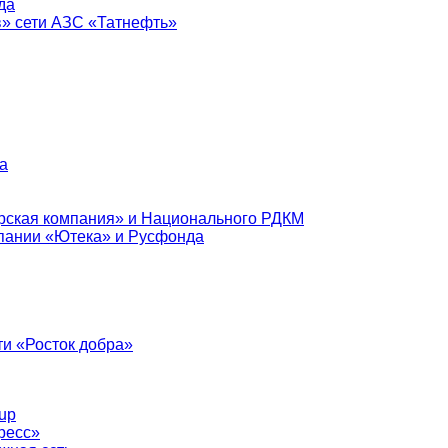
да
в» сети АЗС «Татнефть»
а
рская компания» и Национального РДКМ
пании «Ютека» и Русфонда
и «Росток добра»
up
ресс»