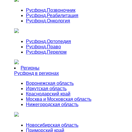
Русфонд.
Позвоночник
Русфонд.
Реабилитация
Русфонд.
Онкология
Русфонд.
Ортопедия
Русфонд.
Право
Русфонд.
Перелом
Регионы
Русфонд в регионах
Воронежская область
Иркутская область
Краснодарский край
Москва и Московская область
Нижегородская область
Новосибирская область
Приморский край