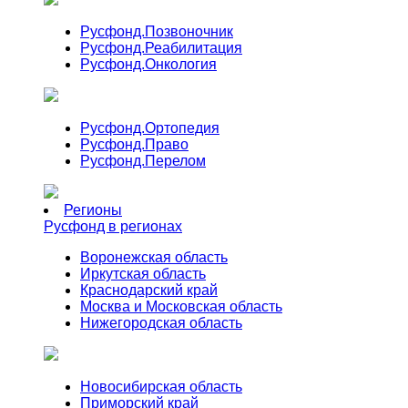
Русфонд.
Позвоночник
Русфонд.
Реабилитация
Русфонд.
Онкология
Русфонд.
Ортопедия
Русфонд.
Право
Русфонд.
Перелом
Регионы
Русфонд в регионах
Воронежская область
Иркутская область
Краснодарский край
Москва и Московская область
Нижегородская область
Новосибирская область
Приморский край