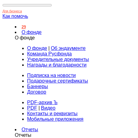
Для бизнеса
Как помочь
29
О фонде
О фонде
О фонде
|
Об эндаументе
Команда Русфонда
Учредительные документы
Награды и благодарности
Подписка на новости
Подарочные сертификаты
Баннеры
Договор
PDF-архив Ъ
PDF
|
Видео
Контакты и реквизиты
Мобильные приложения
Отчеты
Отчеты