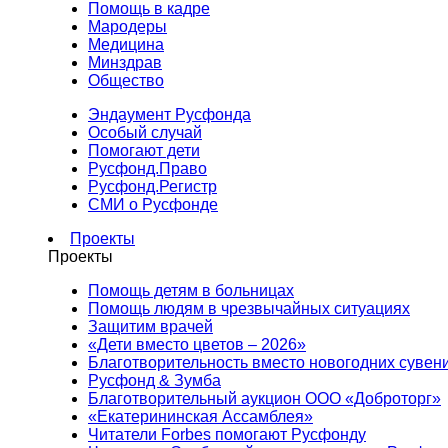
Помощь в кадре
Мародеры
Медицина
Минздрав
Общество
Эндаумент Русфонда
Особый случай
Помогают дети
Русфонд.Право
Русфонд.Регистр
СМИ о Русфонде
Проекты
Проекты
Помощь детям в больницах
Помощь людям в чрезвычайных ситуациях
Защитим врачей
«Дети вместо цветов – 2026»
Благотворительность вместо новогодних сувен
Русфонд & Зумба
Благотворительный аукцион ООО «Доброторг»
«Екатерининская Ассамблея»
Читатели Forbes помогают Русфонду