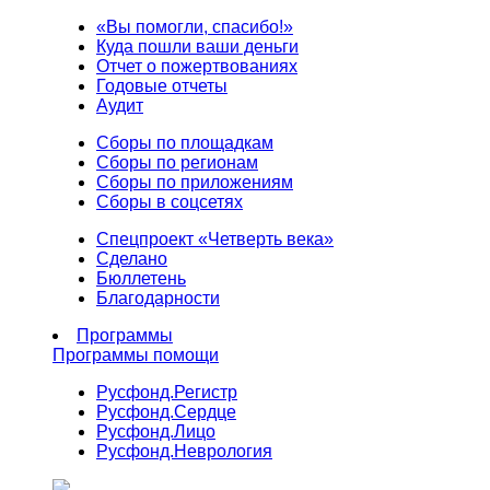
«Вы помогли, спасибо!»
Куда пошли ваши деньги
Отчет о пожертвованиях
Годовые отчеты
Аудит
Сборы по площадкам
Сборы по регионам
Сборы по приложениям
Сборы в соцсетях
Спецпроект «Четверть века»
Сделано
Бюллетень
Благодарности
Программы
Программы помощи
Русфонд.
Регистр
Русфонд.
Сердце
Русфонд.
Лицо
Русфонд.
Неврология