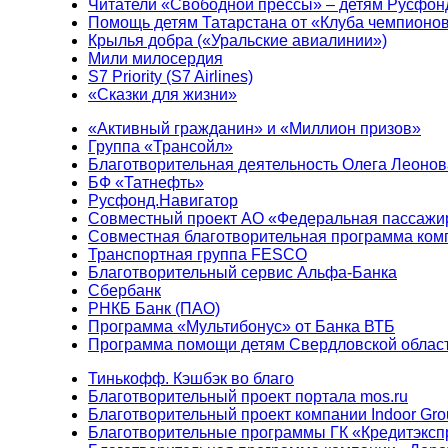
Читатели «Свободной прессы» – детям Русфон
Помощь детям Татарстана от «Клуба чемпионо
Крылья добра («Уральские авиалинии»)
Мили милосердия
S7 Priority (S7 Airlines)
«Сказки для жизни»
«Активный гражданин» и «Миллион призов»
Группа «Трансойл»
Благотворительная деятельность Олега Леонов
БФ «Татнефть»
Русфонд.Навигатор
Совместный проект АО «Федеральная пассажи
Совместная благотворительная программа ком
Транспортная группа FESCO
Благотворительный сервис Альфа-Банка
Сбербанк
РНКБ Банк (ПАО)
Программа «Мультибонус» от Банка ВТБ
Программа помощи детям Свердловской област
Тинькофф. Кэшбэк во благо
Благотворительный проект портала mos.ru
Благотворительный проект компании Indoor Gro
Благотворительные программы ГК «Кредитэксп