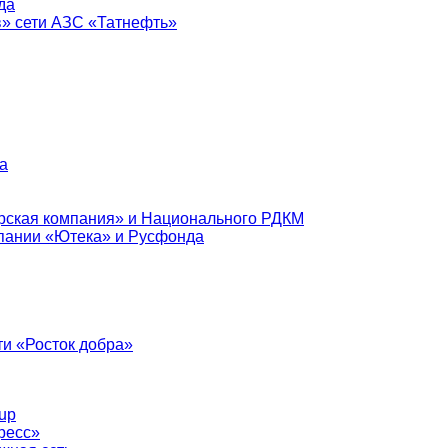
да
в» сети АЗС «Татнефть»
а
рская компания» и Национального РДКМ
пании «Ютека» и Русфонда
и «Росток добра»
up
ресс»