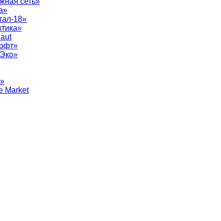
жная сеть»
а»
тал-18»
ктика»
aut
софт»
рЭко»
т»
e Market