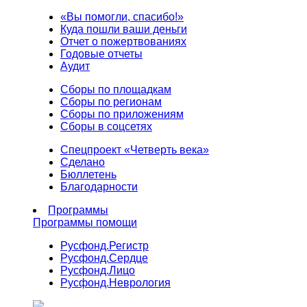
«Вы помогли, спасибо!»
Куда пошли ваши деньги
Отчет о пожертвованиях
Годовые отчеты
Аудит
Сборы по площадкам
Сборы по регионам
Сборы по приложениям
Сборы в соцсетях
Спецпроект «Четверть века»
Сделано
Бюллетень
Благодарности
Программы
Программы помощи
Русфонд.
Регистр
Русфонд.
Сердце
Русфонд.
Лицо
Русфонд.
Неврология