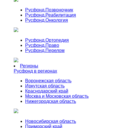
Русфонд.
Позвоночник
Русфонд.
Реабилитация
Русфонд.
Онкология
Русфонд.
Ортопедия
Русфонд.
Право
Русфонд.
Перелом
Регионы
Русфонд в регионах
Воронежская область
Иркутская область
Краснодарский край
Москва и Московская область
Нижегородская область
Новосибирская область
Приморский край