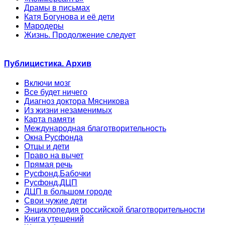
Драмы в письмах
Катя Богунова и её дети
Мародеры
Жизнь. Продолжение следует
Публицистика. Архив
Включи мозг
Все будет ничего
Диагноз доктора Мясникова
Из жизни незаменимых
Карта памяти
Международная благотворительность
Окна Русфонда
Отцы и дети
Право на вычет
Прямая речь
Русфонд.Бабочки
Русфонд.ДЦП
ДЦП в большом городе
Свои чужие дети
Энциклопедия российской благотворительности
Книга утешений