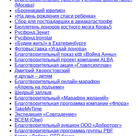
(Москва)
«Бронницкий ювелир»
«На день рождения спаси ребенка»
Сбор для пострадавших в авиакатастрофе
Бюллетень доноров костного мозга Кровь5
Русфонд.Зенит
Русфонд.Ironstar
«Будем жить!» в Екатеринбурге
Фотовыставка «Угадай донора»
Благотворительный показ к/ф «Война Анны»
Благотворительный проект компании ALBA
Благотворительная акция «Главпсихплав»
Дмитрий Хворостовский
и друзья – детям
Благотворительный онлайн‑марафон
«Апрель на подъеме»
Щедрый заплыв
Благотворительный «Марафон желаний»
Благотворительная программа компании «Флора»
TakeMyTime
Экспедиция «Совпадение»
ВСЕМ (Qiwi)
Благотворительный аукцион ООО «Доброторг»
Благотворительная программа группы PBF