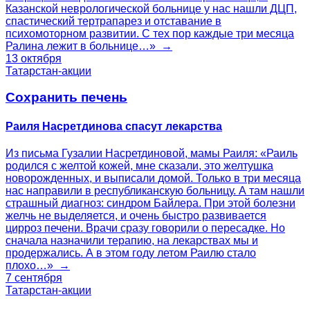
Казанской неврологической больнице у нас нашли ДЦП,
спастический тертрапарез и отставание в
психомоторном развитии. С тех пор каждые три месяца
Ралина лежит в больнице…» →
13 октября
Татарстан-акции
Сохранить печень
Раиля Насретдинова спасут лекарства
Из письма Гузалии Насретдиновой, мамы Раиля: «Раиль
родился c желтой кожей, мне сказали, это желтушка
новорожденных, и выписали домой. Только в три месяца
нас направили в республиканскую больницу. А там нашли
страшный диагноз: синдром Байлера. При этой болезни
желчь не выделяется, и очень быстро развивается
цирроз печени. Врачи сразу говорили о пересадке. Но
сначала назначили терапию, на лекарствах мы и
продержались. А в этом году летом Раилю стало
плохо…» →
7 сентября
Татарстан-акции