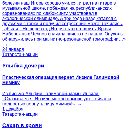
болезни наш Игорь хорошо учился, играл на гитаре в
музыкальной школе, побеждал на республиканских
соревнованиях по кикбоксингу, участвовал в
экологической олимпиаде. А три года назад катался с
друзьями с горки и получил сотрясение мозга. Лечились,
забыли... Но через год Игоря стало тошнить. Врачи
Набережных Челнов сначала ничего не нашли. Опухоль
обнаружилась при магнитно-резонансной томографии…»
→
24 января
Татарстан-акции
Улыбка дочери
Пластическая операция вернет Инзиле Галимовой
мимику
Из письма Альфии Галимовой, мамы Инзили:
«Оказывается, Инзиле можно помочь уже сейчас и
полностью вернуть лицу мимику!» →
1 декабря
Татарстан-акции
Сахар в крови