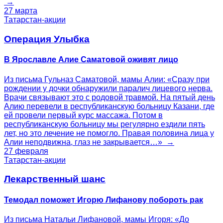
→
27 марта
Татарстан-акции
Операция Улыбка
В Ярославле Алие Саматовой оживят лицо
Из письма Гульназ Саматовой, мамы Алии: «Сразу при
рождении у дочки обнаружили паралич лицевого нерва.
Врачи связывают это с родовой травмой. На пятый день
Алию перевели в республиканскую больницу Казани, где
ей провели первый курс массажа. Потом в
республиканскую больницу мы регулярно ездили пять
лет, но это лечение не помогло. Правая половина лица у
Алии неподвижна, глаз не закрывается…» →
27 февраля
Татарстан-акции
Лекарственный шанс
Темодал поможет Игорю Лифанову побороть рак
Из письма Натальи Лифановой, мамы Игоря: «До