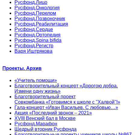
Русфонд.Лицо
Русфонд.Онкология
Русфонд.Перелом
Русфонд.Позвоночник
Русфонд.Реабилитация
Русфонд.Сердце
Русфонд.Ортопедия
Русфонд.Spina bifida
Русфонд.Регистр
Варя Иштрякова
Проекты. Архив
«Учитель помощи»
Благотворительный концерт «Дорогою добра.
Измени одну жизнь»
Благотворительный проект
Совкомбанка «Готовимся к школе с "Халвой"!»
Гала-концерт «Иван Васильев. С любовью…»
Акция «Последний звонок – 2021»
XVIII Венский бал в Москве
Русфонд.Марафон
Щедрый вторник Русфонда
Благотворительные проекты учеников школы №867