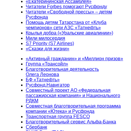
«Екатерининская Ассамблея»
Читатели Forbes помогают Русфонду
Читатели «Свободной прессы» – детям
Русфонда
Помощь детям Татарстана от «Клуба
чемпионов» сети АЗС «Татнефть»
Крылья добра («Уральские авиалинии»)
Мили милосердия
S7 Priority (S7 Airlines)
«Сказки для жизни»
«Активный гражданин» и «Миллион призов»
Группа «Трансойл»
Благотворительная деятельность
Олега Леонова
БФ «Татнефть»
Русфонд.Навигатор
Совместный проект АО «Федеральная
пассажирская компания» и Национального
РДКМ
Совместная благотворительная программа
компании «Ютека» и Русфонда
Транспортная группа FESCO
Благотворительный сервис Альфа-Банка
Сбербанк