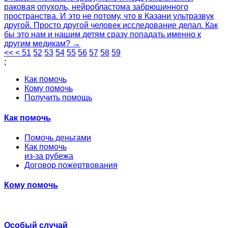
раковая опухоль, нейробластома забрюшинного
пространства. И это не потому, что в Казани ультразвук
другой. Просто другой человек исследование делал. Как
бы это нам и нашим детям сразу попадать именно к
другим медикам? →
<<
<
51
52
53
54
55
56
57
58
59
;
Как помочь
Кому помочь
Получить помощь
Как помочь
Помочь деньгами
Как помочь
из-за рубежа
Договор пожертвования
Кому помочь
Особый случай