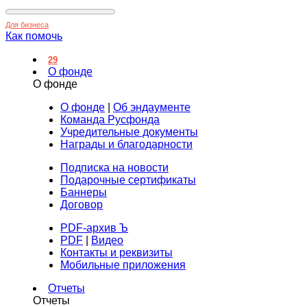
Для бизнеса
Как помочь
29
О фонде
О фонде
О фонде
|
Об эндаументе
Команда Русфонда
Учредительные документы
Награды и благодарности
Подписка на новости
Подарочные сертификаты
Баннеры
Договор
PDF-архив Ъ
PDF
|
Видео
Контакты и реквизиты
Мобильные приложения
Отчеты
Отчеты