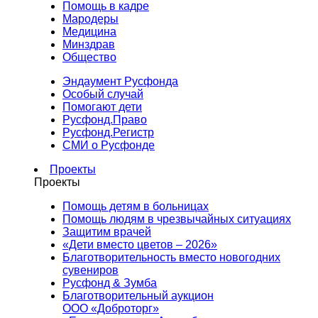
Помощь в кадре
Мародеры
Медицина
Минздрав
Общество
Эндаумент Русфонда
Особый случай
Помогают дети
Русфонд.Право
Русфонд.Регистр
СМИ о Русфонде
Проекты
Проекты
Помощь детям в больницах
Помощь людям в чрезвычайных ситуациях
Защитим врачей
«Дети вместо цветов – 2026»
Благотворительность вместо новогодних
сувениров
Русфонд & Зумба
Благотворительный аукцион
ООО «Доброторг»