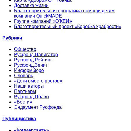
Карта «Добро» ОТП банка
Доставка жизни
Благотворительная программа помощи детям
компании QuickMADE
Группа компаний «О’КЕЙ»
Благотворительный проект «Коробка храбрости»
Рубрики
Общество
Русфонд.Навигатор
Русфонд.Рейтинг
Русфонд.Зенит
Информбюро
Словарь
«Дети вместо цветов»
Наши авторы
Партнеры
Русфонд.Право
«Вести»
Эндаумент Русфонда
Публицистика
«Коммерсантъ»