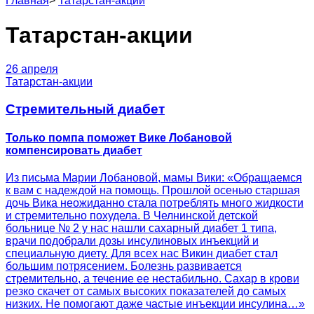
Главная
>
Татарстан-акции
Татарстан-акции
26 апреля
Татарстан-акции
Стремительный диабет
Только помпа поможет Вике Лобановой
компенсировать диабет
Из письма Марии Лобановой, мамы Вики: «Обращаемся
к вам с надеждой на помощь. Прошлой осенью старшая
дочь Вика неожиданно стала потреблять много жидкости
и стремительно похудела. В Челнинской детской
больнице № 2 у нас нашли сахарный диабет 1 типа,
врачи подобрали дозы инсулиновых инъекций и
специальную диету. Для всех нас Викин диабет стал
большим потрясением. Болезнь развивается
стремительно, а течение ее нестабильно. Сахар в крови
резко скачет от самых высоких показателей до самых
низких. Не помогают даже частые инъекции инсулина…»