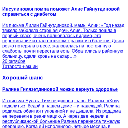
Инсулиновая помпа поможет Алие Гайнутдиновой
справиться с диабетом
Из письма Лилии Гайнутдиновой, мамы Алии: «Год назад
тяжело заболела старшая дочь Алия. Только пошла в
первый класс, очень волновалась видимо, это
переживание и стало толчком к развитию болезни. Дочка
резко потеряла в весе, жаловалась на постоянную
слабость, почти перестала есть. Обратились в районную
больницу, сдали кровь на сахар…» →
20 октября
Татарстан-акции
Хороший шанс
Ралине Гилязетдиновой можно вернуть здоровье
Из письма Булата Гилязетдинова, папы Ралины: «Хочу
поделиться бедой в нашем доме – и надеждой. Ралина
родилась обвитая пуповиной и не дышала. Из роддома
ее перевели в реанимацию. А через две недели в
республиканской больнице Ралина перенесла тяжелую
операцию. Когда ей исполнилось четыре месяца, в