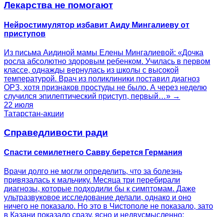
Лекарства не помогают
Нейростимулятор избавит Аиду Мингалиеву от
приступов
Из письма Аидиной мамы Елены Мингалиевой: «Дочка
росла абсолютно здоровым ребенком. Училась в первом
классе, однажды вернулась из школы с высокой
температурой. Врач из поликлиники поставил диагноз
ОРЗ, хотя признаков простуды не было. А через неделю
случился эпилептический приступ, первый…» →
22 июля
Татарстан-акции
Справедливости ради
Спасти семилетнего Савву берется Германия
Врачи долго не могли определить, что за болезнь
привязалась к мальчику. Месяца три перебирали
диагнозы, которые подходили бы к симптомам. Даже
ультразвуковое исследование делали, однако и оно
ничего не показало. Но это в Чистополе не показало, зато
в Казани показало сразу, ясно и недвусмысленно: