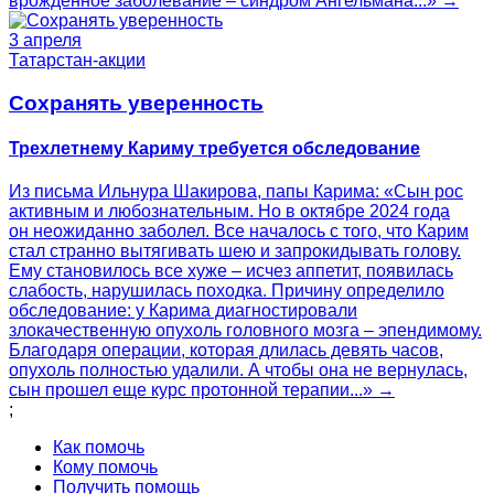
врожденное заболевание – синдром Ангельмана...» →
3 апреля
Татарстан-акции
Сохранять уверенность
Трехлетнему Кариму требуется обследование
Из письма Ильнура Шакирова, папы Карима: «Сын рос
активным и любознательным. Но в октябре 2024 года
он неожиданно заболел. Все началось с того, что Карим
стал странно вытягивать шею и запрокидывать голову.
Ему становилось все хуже – исчез аппетит, появилась
слабость, нарушилась походка. Причину определило
обследование: у Карима диагностировали
злокачественную опухоль головного мозга – эпендимому.
Благодаря операции, которая длилась девять часов,
опухоль полностью удалили. А чтобы она не вернулась,
сын прошел еще курс протонной терапии...» →
;
Как помочь
Кому помочь
Получить помощь