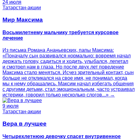
24 июля
Татарстан-акции
Мир Максима
Восьмилетнему мальчику требуется курсовое
лечение
Из письма Романа Ананьевских, папы Максима:
«Поначалу сын развивался нормально: вовремя начал
держать голову, садиться и ходить, улыбался, лепетал
и смотрел нам в глаза. Но после двух лет поведение
Максима стало меняться. Исчез зрительный контакт, сын
больше не откликался на свое имя, не понимал, когда
мы к нему обращались. Максим начал избегать общения
с другими детьми, стал эмоциональным, часто устраивал
истерики, говорил только несколько слогов...» →
9 июля
Татарстан-акции
Вера в лучшее
Четырехлетнюю девочку спасет внутривенное