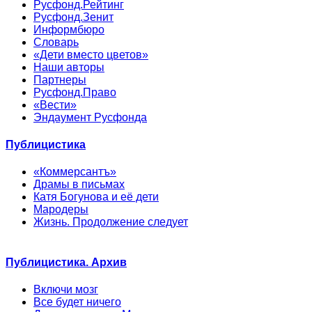
Русфонд.Рейтинг
Русфонд.Зенит
Информбюро
Словарь
«Дети вместо цветов»
Наши авторы
Партнеры
Русфонд.Право
«Вести»
Эндаумент Русфонда
Публицистика
«Коммерсантъ»
Драмы в письмах
Катя Богунова и её дети
Мародеры
Жизнь. Продолжение следует
Публицистика. Архив
Включи мозг
Все будет ничего