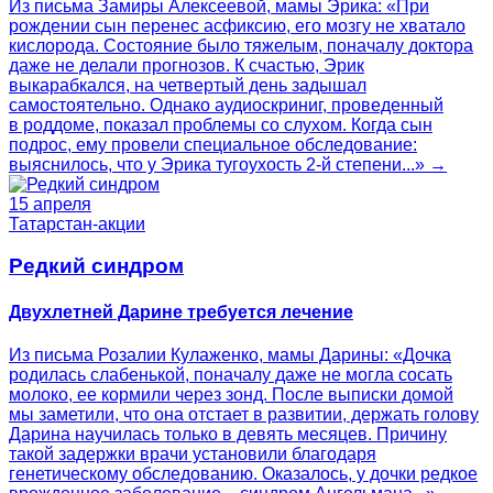
Из письма Замиры Алексеевой, мамы Эрика: «При
рождении сын перенес асфиксию, его мозгу не хватало
кислорода. Состояние было тяжелым, поначалу доктора
даже не делали прогнозов. К счастью, Эрик
выкарабкался, на четвертый день задышал
самостоятельно. Однако аудиоскриниг, проведенный
в роддоме, показал проблемы со слухом. Когда сын
подрос, ему провели специальное обследование:
выяснилось, что у Эрика тугоухость 2-й степени...» →
15 апреля
Татарстан-акции
Редкий синдром
Двухлетней Дарине требуется лечение
Из письма Розалии Кулаженко, мамы Дарины: «Дочка
родилась слабенькой, поначалу даже не могла сосать
молоко, ее кормили через зонд. После выписки домой
мы заметили, что она отстает в развитии, держать голову
Дарина научилась только в девять месяцев. Причину
такой задержки врачи установили благодаря
генетическому обследованию. Оказалось, у дочки редкое