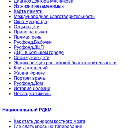
Диагноз доктора Мясникова
Из жизни незаменимых
Карта памяти
Международная благотворительность
Окна Русфонда
Отцы и дети
Право на вычет
Прямая речь
Русфонд.Бабочки
Русфонд.ДЦП
ДЦП в большом городе
Свои чужие дети
Энциклопедия российской благотворительности
Книга утешений
Жанна Фриске
Портрет врача
Русфонд.Дом
История болезни
Несладкая жизнь
Национальный РДКМ
Как стать донором костного мозга
Где сдать кровь на типирование