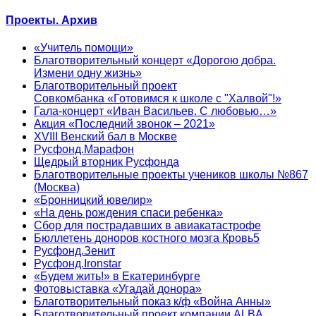
Проекты. Архив
«Учитель помощи»
Благотворительный концерт «Дорогою добра.
Измени одну жизнь»
Благотворительный проект
Совкомбанка «Готовимся к школе с "Халвой"!»
Гала-концерт «Иван Васильев. С любовью…»
Акция «Последний звонок – 2021»
XVIII Венский бал в Москве
Русфонд.Марафон
Щедрый вторник Русфонда
Благотворительные проекты учеников школы №867
(Москва)
«Бронницкий ювелир»
«На день рождения спаси ребенка»
Сбор для пострадавших в авиакатастрофе
Бюллетень доноров костного мозга Кровь5
Русфонд.Зенит
Русфонд.Ironstar
«Будем жить!» в Екатеринбурге
Фотовыставка «Угадай донора»
Благотворительный показ к/ф «Война Анны»
Благотворительный проект компании ALBA