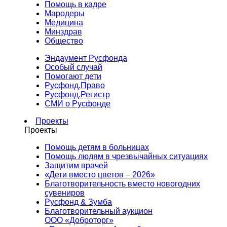
Помощь в кадре
Мародеры
Медицина
Минздрав
Общество
Эндаумент Русфонда
Особый случай
Помогают дети
Русфонд.Право
Русфонд.Регистр
СМИ о Русфонде
Проекты
Проекты
Помощь детям в больницах
Помощь людям в чрезвычайных ситуациях
Защитим врачей
«Дети вместо цветов – 2026»
Благотворительность вместо новогодних
сувениров
Русфонд & Зумба
Благотворительный аукцион
ООО «Доброторг»