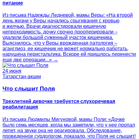
питание
Из письма Надежды Ледневой, мамы Веры: «На второй
день жизни у Веры начались срыгивания с кровью
и желчью. Врачи диагностировали кишечную
непроходимость, дочку срочно прооперировали –
удалили большой суженный участок кишечника.
Выяснилось, что у Веры врожденная патология –
аганглиоз, ее кишечник не может нормально работать,
нарушена перистальтика. Вскоре ей пришлось перенести
еще две операции...» →
24 июня
Татарстан-акции
Что слышит Поля
Трехлетней девочке требуется слухоречевая
реабилитация
Из письма Людмилы Мигуновой, мамы Поли: «Дочке
было семь месяцев, когда мы заметили, что у нее пропал
лепет, на звуки она не реагировала. Обследование,
проведенное сурдологом, показало, что Поля не слышит!