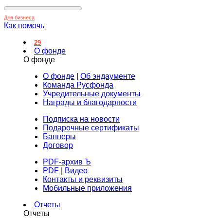
Для бизнеса
Как помочь
29
О фонде
О фонде
О фонде
|
Об эндаументе
Команда Русфонда
Учредительные документы
Награды и благодарности
Подписка на новости
Подарочные сертификаты
Баннеры
Договор
PDF-архив Ъ
PDF
|
Видео
Контакты и реквизиты
Мобильные приложения
Отчеты
Отчеты