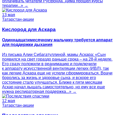
оплачивать читатели Русфонда. Дима прошел курсы
терапии...» →
13 мая
Татарстан-акции
Кислород для Аскара
Одиннадцатимесячному мальчику требуется аппарат
для поддержки дыхания
Из письма Алии Сибагатуллиной, мамы Аскара: «Сын
появился на свет гораздо раньше срока – на 28-й неделе.
Его сразу положили в реанимацию и подключили
к аппарату искусственной вентиляции легких (ИВЛ), так
как легкие Аскара еще не успели сформироваться. Врачи
боролись за жизнь и здоровье сына, и вскоре его
состояние стало улучшаться. Ближе к пяти месяцам
Аскар начал дышать самостоятельно, но ему все еще
нужна респираторная поддержка...» →
12 мая
Татарстан-акции