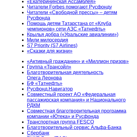
«Екатерининская Ассамблея»
Читатели Forbes помогают Русфонду
Читатели «Свободной прессы» – детям
Русфонда
Помощь детям Татарстана от «Клуба
чемпионов» сети АЗС «Татнефть»
Крылья добра («Уральские авиалинии»)
Мили милосердия
S7 Priority (S7 Airlines)
«Сказки для жизни»
«Активный гражданин» и «Миллион призов»
Группа «Трансойл»
Благотворительная деятельность
Олега Леонова
БФ «Татнефть»
Русфонд.Навигатор
Совместный проект АО «Федеральная
пассажирская компания» и Национального
РДКМ
Совместная благотворительная программа
компании «Ютека» и Русфонда
Транспортная группа FESCO
Благотворительный сервис Альфа-Банка
Сбербанк