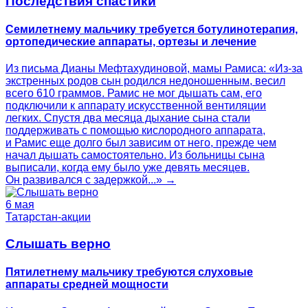
Последствия спастики
Семилетнему мальчику требуется ботулинотерапия,
ортопедические аппараты, ортезы и лечение
Из письма Дианы Мефтахудиновой, мамы Рамиса: «Из-за
экстренных родов сын родился недоношенным, весил
всего 610 граммов. Рамис не мог дышать сам, его
подключили к аппарату искусственной вентиляции
легких. Спустя два месяца дыхание сына стали
поддерживать с помощью кислородного аппарата,
и Рамис еще долго был зависим от него, прежде чем
начал дышать самостоятельно. Из больницы сына
выписали, когда ему было уже девять месяцев.
Он развивался с задержкой...» →
6 мая
Татарстан-акции
Слышать верно
Пятилетнему мальчику требуются слуховые
аппараты средней мощности