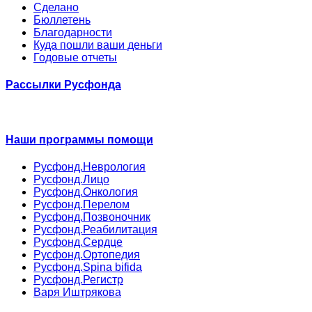
Сделано
Бюллетень
Благодарности
Куда пошли ваши деньги
Годовые отчеты
Рассылки Русфонда
Наши программы помощи
Русфонд.Неврология
Русфонд.Лицо
Русфонд.Онкология
Русфонд.Перелом
Русфонд.Позвоночник
Русфонд.Реабилитация
Русфонд.Сердце
Русфонд.Ортопедия
Русфонд.Spina bifida
Русфонд.Регистр
Варя Иштрякова