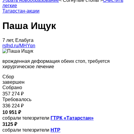
Убрать новообразование
<
Согнутые стопы
>
Очистить
легкие
Татарстан-акции
Паша Ищук
7 лет, Елабуга
rsfnd.ru/MHYqn
врожденная деформация обеих стоп, требуется
хирургическое лечение
Сбор
завершен
Собрано
357 274 ₽
Требовалось
336 224 ₽
10 951 ₽
собрали телезрители
ГТРК «Татарстан»
3125 ₽
собрали телезрители
НТР