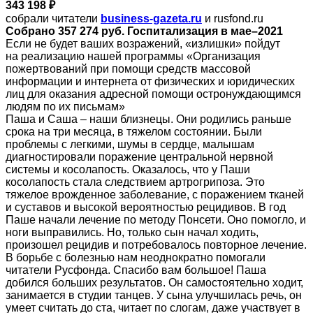
343 198 ₽
собрали читатели
business-gazeta.ru
и rusfond.ru
Собрано 357 274 руб. Госпитализация в мае–2021
Если не будет ваших возражений, «излишки» пойдут
на реализацию нашей программы «Организация
пожертвований при помощи средств массовой
информации и интернета от физических и юридических
лиц для оказания адресной помощи остронуждающимся
людям по их письмам»
Паша и Саша – наши близнецы. Они родились раньше
срока на три месяца, в тяжелом состоянии. Были
проблемы с легкими, шумы в сердце, малышам
диагностировали поражение центральной нервной
системы и косолапость. Оказалось, что у Паши
косолапость стала следствием артрогрипоза. Это
тяжелое врожденное заболевание, с поражением тканей
и суставов и высокой вероятностью рецидивов. В год
Паше начали лечение по методу Понсети. Оно помогло, и
ноги выправились. Но, только сын начал ходить,
произошел рецидив и потребовалось повторное лечение.
В борьбе с болезнью нам неоднократно помогали
читатели Русфонда. Спасибо вам большое! Паша
добился больших результатов. Он самостоятельно ходит,
занимается в студии танцев. У сына улучшилась речь, он
умеет считать до ста, читает по слогам, даже участвует в