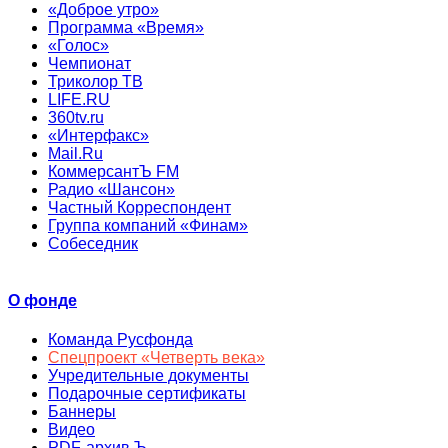
«Доброе утро»
Программа «Время»
«Голос»
Чемпионат
Триколор ТВ
LIFE.RU
360tv.ru
«Интерфакс»
Mail.Ru
КоммерсантЪ FM
Радио «Шансон»
Частный Корреспондент
Группа компаний «Финам»
Собеседник
О фонде
Команда Русфонда
Спецпроект «Четверть века»
Учредительные документы
Подарочные сертификаты
Баннеры
Видео
PDF-архив Ъ