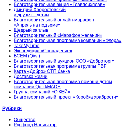
Благотворительная акция «Главпсихплав»
Дмитрий Хворостовский
и друзья – детям
Благотворительный онлайн‑марафон
«Апрель на подъеме»
Щедрый заплыв
Благотворительный «Марафон желаний»
Благотворительная программа компании «Флора»
TakeMyTime
Экспедиция «Совпадение»
ВСЕМ (Qiwi)
Благотворительный аукцион ООО «Доброторг»
Благотворительная программа группы PBF
Карта «Добро» ОТП банка
Доставка жизни
Благотворительная программа помощи детям
компании QuickMADE
Группа компаний «О’КЕЙ»
Благотворительный проект «Коробка храбрости»
Рубрики
Общество
Русфонд.Навигатор