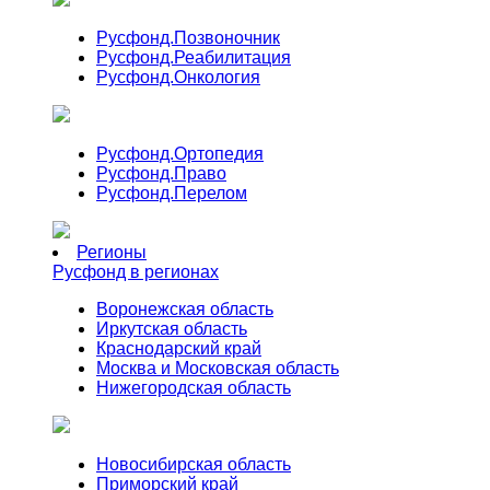
Русфонд.
Позвоночник
Русфонд.
Реабилитация
Русфонд.
Онкология
Русфонд.
Ортопедия
Русфонд.
Право
Русфонд.
Перелом
Регионы
Русфонд в регионах
Воронежская область
Иркутская область
Краснодарский край
Москва и Московская область
Нижегородская область
Новосибирская область
Приморский край