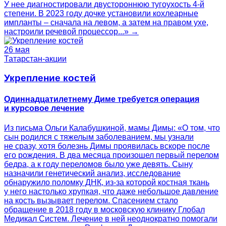
У нее диагностировали двустороннюю тугоухость 4-й
степени. В 2023 году дочке установили кохлеарные
импланты – сначала на левом, а затем на правом ухе,
настроили речевой процессор...» →
26 мая
Татарстан-акции
Укрепление костей
Одиннадцатилетнему Диме требуется операция
и курсовое лечение
Из письма Ольги Калабушкиной, мамы Димы: «О том, что
сын родился с тяжелым заболеванием, мы узнали
не сразу, хотя болезнь Димы проявилась вскоре после
его рождения. В два месяца произошел первый перелом
бедра, а к году переломов было уже девять. Сыну
назначили генетический анализ, исследование
обнаружило поломку ДНК, из-за которой костная ткань
у него настолько хрупкая, что даже небольшое давление
на кость вызывает перелом. Спасением стало
обращение в 2018 году в московскую клинику Глобал
Медикал Систем. Лечение в ней неоднократно помогали