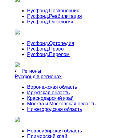
Русфонд.
Позвоночник
Русфонд.
Реабилитация
Русфонд.
Онкология
Русфонд.
Ортопедия
Русфонд.
Право
Русфонд.
Перелом
Регионы
Русфонд в регионах
Воронежская область
Иркутская область
Краснодарский край
Москва и Московская область
Нижегородская область
Новосибирская область
Приморский край