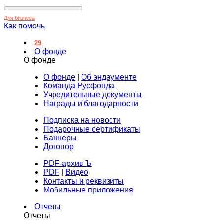
Для бизнеса
Как помочь
29
О фонде
О фонде
О фонде
|
Об эндаументе
Команда Русфонда
Учредительные документы
Награды и благодарности
Подписка на новости
Подарочные сертификаты
Баннеры
Договор
PDF-архив Ъ
PDF
|
Видео
Контакты и реквизиты
Мобильные приложения
Отчеты
Отчеты