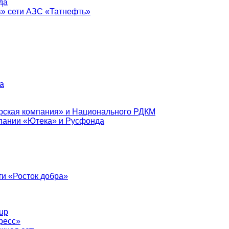
да
в» сети АЗС «Татнефть»
а
рская компания» и Национального РДКМ
пании «Ютека» и Русфонда
и «Росток добра»
up
ресс»