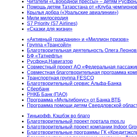
Читатели «Свободной прессы» – детям Русфон
Помощь детям Татарстана от «Клуба чемпионо
Крылья добра («Уральские авиалинии»)
Мили милосердия
S7 Priority (S7 Airlines)
«Сказки для жизни»
«Активный гражданин» и «Миллион призов»
Группа «Трансойл»
Благотворительная деятельность Олега Леонов
БФ «Татнефть»
Русфонд.Навигатор
Совместный проект АО «Федеральная пассажи
Совместная благотворительная программа ком
Транспортная группа FESCO
Благотворительный сервис Альфа-Банка
Сбербанк
РНКБ Банк (ПАО)
Программа «Мультибонус» от Банка ВТБ
Программа помощи детям Свердловской област
Тинькофф. Кэшбэк во благо
Благотворительный проект портала mos.ru
Благотворительный проект компании Indoor Gro
Благотворительные программы ГК «Кредитэксп