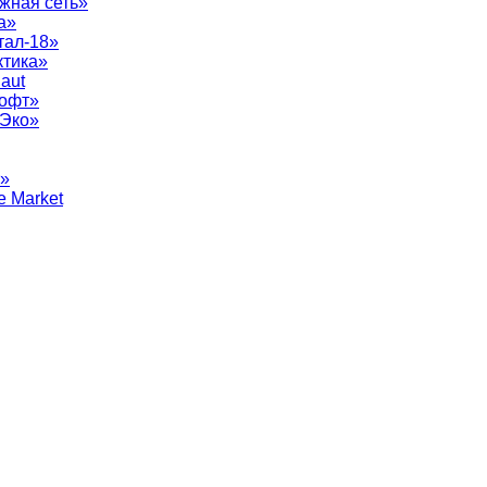
жная сеть»
а»
тал-18»
ктика»
aut
софт»
рЭко»
т»
e Market