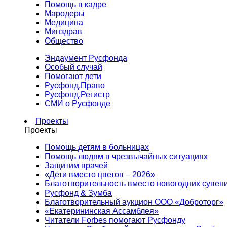
Помощь в кадре
Мародеры
Медицина
Минздрав
Общество
Эндаумент Русфонда
Особый случай
Помогают дети
Русфонд.Право
Русфонд.Регистр
СМИ о Русфонде
Проекты
Проекты
Помощь детям в больницах
Помощь людям в чрезвычайных ситуациях
Защитим врачей
«Дети вместо цветов – 2026»
Благотворительность вместо новогодних сувен
Русфонд & Зумба
Благотворительный аукцион ООО «Доброторг»
«Екатерининская Ассамблея»
Читатели Forbes помогают Русфонду