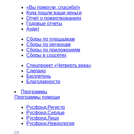
«Вы помогли, спасибо!»
Куда пошли ваши деньги
Отчет о пожертвованиях
Годовые отчеты
Аудит
Сборы по площадкам
Сборы по регионам
Сборы по приложениям
Сборы в соцсетях
Спецпроект «Четверть века»
Сделано
Бюллетень
Благодарности
Программы
Программы помощи
Русфонд.
Регистр
Русфонд.
Сердце
Русфонд.
Лицо
Русфонд.
Неврология