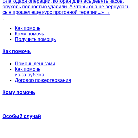
Благодаря операции, которая длилась девять часов,
опухоль полностью удалили. А чтобы она не вернулась,
сын прошел еще курс протонной терапии...» →
;
Как помочь
Кому помочь
Получить помощь
Как помочь
Помочь деньгами
Как помочь
из-за рубежа
Договор пожертвования
Кому помочь
Особый случай