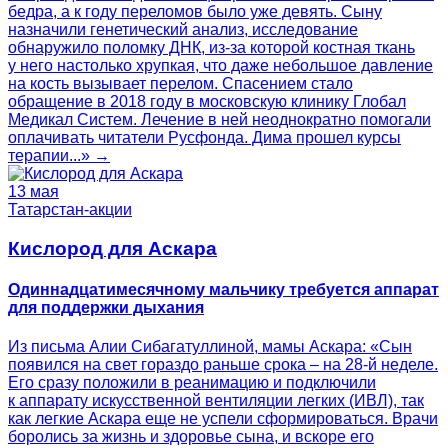
бедра, а к году переломов было уже девять. Сыну
назначили генетический анализ, исследование
обнаружило поломку ДНК, из-за которой костная ткань
у него настолько хрупкая, что даже небольшое давление
на кость вызывает перелом. Спасением стало
обращение в 2018 году в московскую клинику Глобал
Медикал Систем. Лечение в ней неоднократно помогали
оплачивать читатели Русфонда. Дима прошел курсы
терапии...» →
13 мая
Татарстан-акции
Кислород для Аскара
Одиннадцатимесячному мальчику требуется аппарат
для поддержки дыхания
Из письма Алии Сибагатуллиной, мамы Аскара: «Сын
появился на свет гораздо раньше срока – на 28-й неделе.
Его сразу положили в реанимацию и подключили
к аппарату искусственной вентиляции легких (ИВЛ), так
как легкие Аскара еще не успели сформироваться. Врачи
боролись за жизнь и здоровье сына, и вскоре его