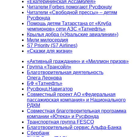
«Екатерининская Ассамблея»
Читатели Forbes помогают Русфонду
Читатели «Свободной прессы» – детям
Русфонда
Помощь детям Татарстана от «Клуба
чемпионов» сети АЗС «Татнефть»
Крылья добра («Уральские авиалинии»)
Мили милосердия
S7 Priority (S7 Airlines)
«Сказки для жизни»
«Активный гражданин» и «Миллион призов»
Группа «Трансойл»
Благотворительная деятельность
Олега Леонова
БФ «Татнефть»
Русфонд.Навигатор
Совместный проект АО «Федеральная
пассажирская компания» и Национального
РДКМ
Совместная благотворительная программа
компании «Ютека» и Русфонда
Транспортная группа FESCO
Благотворительный сервис Альфа-Банка
Сбербанк