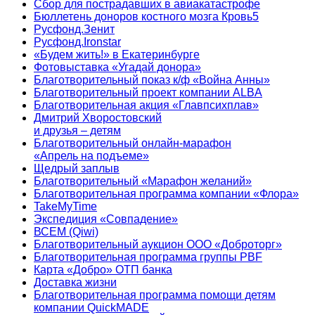
Сбор для пострадавших в авиакатастрофе
Бюллетень доноров костного мозга Кровь5
Русфонд.Зенит
Русфонд.Ironstar
«Будем жить!» в Екатеринбурге
Фотовыставка «Угадай донора»
Благотворительный показ к/ф «Война Анны»
Благотворительный проект компании ALBA
Благотворительная акция «Главпсихплав»
Дмитрий Хворостовский
и друзья – детям
Благотворительный онлайн‑марафон
«Апрель на подъеме»
Щедрый заплыв
Благотворительный «Марафон желаний»
Благотворительная программа компании «Флора»
TakeMyTime
Экспедиция «Совпадение»
ВСЕМ (Qiwi)
Благотворительный аукцион ООО «Доброторг»
Благотворительная программа группы PBF
Карта «Добро» ОТП банка
Доставка жизни
Благотворительная программа помощи детям
компании QuickMADE