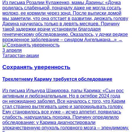
Из письма Розалии Кулаженко, мамы Дарины: «Дочка
родилась слабенькой, поначалу даже не могла сосать
молоко, ее кормили через зонд. После выписки домой
мы заметили, что она отстает в развитии, держать голову
Дарина научилась только в девять месяцев. Причину
такой задержки врачи установили благодаря
генетическому обследованию. Оказалось, у дочки редкое
врожденное заболевание – синдром Ангельмана...» →
3 апреля
Татарстан-акции
Сохранять уверенность
Трехлетнему Кариму требуется обследование
Из письма Ильнура Шакирова, папы Карима: «Сын рос
активным и любознательным. Но в октябре 2024 года
он неожиданно заболел. Все началось с того, что Карим
стал странно вытягивать шею и запрокидывать голову.
Ему становилось все хуже – исчез аппетит, появилась
слабость, нарушилась походка. Причину определило
обследование: у Карима диагностировали
злокачественную опухоль головного мозга – эпендимому.