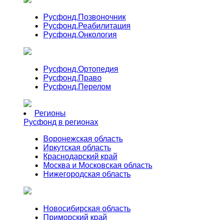
Русфонд.
Позвоночник
Русфонд.
Реабилитация
Русфонд.
Онкология
Русфонд.
Ортопедия
Русфонд.
Право
Русфонд.
Перелом
Регионы
Русфонд в регионах
Воронежская область
Иркутская область
Краснодарский край
Москва и Московская область
Нижегородская область
Новосибирская область
Приморский край