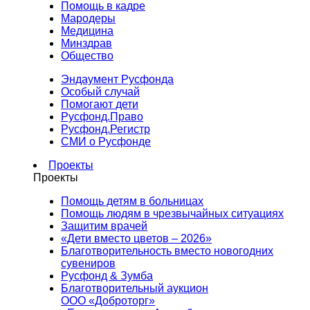
Помощь в кадре
Мародеры
Медицина
Минздрав
Общество
Эндаумент Русфонда
Особый случай
Помогают дети
Русфонд.Право
Русфонд.Регистр
СМИ о Русфонде
Проекты
Проекты
Помощь детям в больницах
Помощь людям в чрезвычайных ситуациях
Защитим врачей
«Дети вместо цветов – 2026»
Благотворительность вместо новогодних
сувениров
Русфонд & Зумба
Благотворительный аукцион
ООО «Доброторг»