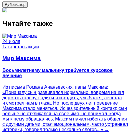
Рубрикатор
Читайте также
24 июля
Татарстан-акции
Мир Максима
Восьмилетнему мальчику требуется курсовое
лечение
Из письма Романа Ананьевских, папы Максима:
«Поначалу сын развивался нормально: вовремя начал
держать голову, садиться и ходить, улыбался, лепетал
и смотрел нам в глаза. Но после двух лет поведение
Максима стало меняться. Исчез зрительный контакт, сын
больше не откликался на свое имя, не понимал, когда
мы к нему обращались. Максим начал избегать общения
с другими детьми, стал эмоциональным, часто устраивал
истерики, говорил только несколько слогов...» →