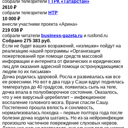
собрали телезрители
ГТРК «Татарстан»
2610 ₽
собрали телезрители
НТР
10 000 ₽
внесли участники проекта «Арина»
219 038 ₽
собрали читатели
business-gazeta.ru
и rusfond.ru
Собрано 275 383 руб.
Если не будет ваших возражений, «излишки» пойдут на
реализацию нашей программы «Организация
пожертвований при помощи средств массовой
информации и интернета от физических и юридических
лиц для оказания адресной помощи остронуждающимся
людям по их письмам»
Дочка родилась здоровой. Росла и развивалась как все
ее ровесники. Но вот в два года у Саши вдруг поднялась
температура до 40 градусов, появилась сыпь на теле,
дочка впала в полуобморочное состояние. Оказалось,
что у нее вирусный церебеллит – инфекционное
воспаление головного мозга. Врачи спасли Сашу.
Постепенно прошла вялость и сонливость,
нормализовалась походка – первые полтора года после
болезни дочка ходила шатаясь. Но из-за нейроинфекции
произошло частичное повреждение слуховых нервов.