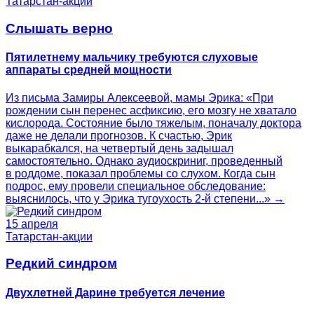
Татарстан-акции
Слышать верно
Пятилетнему мальчику требуются слуховые
аппараты средней мощности
Из письма Замиры Алексеевой, мамы Эрика: «При
рождении сын перенес асфиксию, его мозгу не хватало
кислорода. Состояние было тяжелым, поначалу доктора
даже не делали прогнозов. К счастью, Эрик
выкарабкался, на четвертый день задышал
самостоятельно. Однако аудиоскриниг, проведенный
в роддоме, показал проблемы со слухом. Когда сын
подрос, ему провели специальное обследование:
выяснилось, что у Эрика тугоухость 2-й степени...» →
15 апреля
Татарстан-акции
Редкий синдром
Двухлетней Дарине требуется лечение