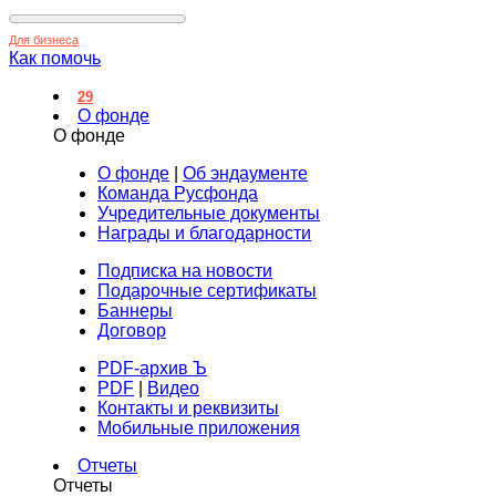
Для бизнеса
Как помочь
29
О фонде
О фонде
О фонде
|
Об эндаументе
Команда Русфонда
Учредительные документы
Награды и благодарности
Подписка на новости
Подарочные сертификаты
Баннеры
Договор
PDF-архив Ъ
PDF
|
Видео
Контакты и реквизиты
Мобильные приложения
Отчеты
Отчеты