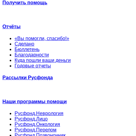
Получить помощь
Отчёты
«Вы помогли, спасибо!»
Сделано
Бюллетень
Благодарности
Куда пошли ваши деньги
Годовые отчеты
Рассылки Русфонда
Наши программы помощи
Русфонд.Неврология
Русфонд.Лицо
Русфонд.Онкология
Русфонд.Перелом
Русфонд.Позвоночник