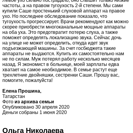
Левое ухо сильно пострадало, оно слышит только низкие
частоты, а на правом тугоухость 2-й степени. Мы сами
купили Саше простенький слуховой аппарат на правое
ухо. Но последнее обследование показало, что
тугоухость прогрессирует. Врачи рекомендуют как можно
скорее приобрести многоканальные мощные аппараты
на оба уха. Это предотвратит потерю слуха, а также
поможет определять локализацию звука. Сейчас дочь
на улице не может определить, откуда идет звук
подъезжающей машины. За счет госбюджета такие
аппараты не выдаются. Купить их самостоятельно нам
не по силам. Муж потерял работу несколько месяцев
назад. Я экономист в больнице, моей зарплаты едва
хватает на самое необходимое. В семье растут еще
трехлетние двойняшки, сестренки Саши. Прошу вас,
помогите, пожалуйста!
Елена Прошина,
Татарстан
Фото
из архива семьи
Опубликовано 30 апреля 2020
Деньги собраны 1 июня 2020
Ольга Николаева