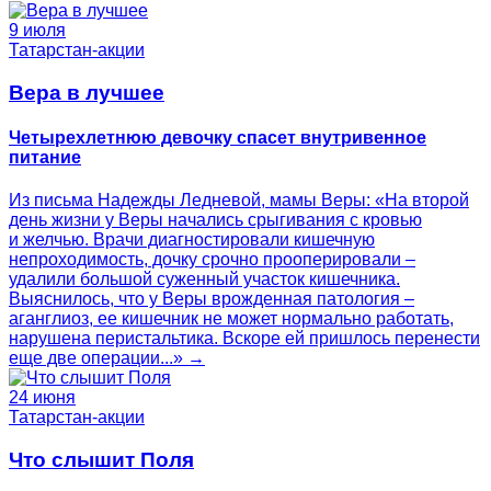
9 июля
Татарстан-акции
Вера в лучшее
Четырехлетнюю девочку спасет внутривенное
питание
Из письма Надежды Ледневой, мамы Веры: «На второй
день жизни у Веры начались срыгивания с кровью
и желчью. Врачи диагностировали кишечную
непроходимость, дочку срочно прооперировали –
удалили большой суженный участок кишечника.
Выяснилось, что у Веры врожденная патология –
аганглиоз, ее кишечник не может нормально работать,
нарушена перистальтика. Вскоре ей пришлось перенести
еще две операции...» →
24 июня
Татарстан-акции
Что слышит Поля