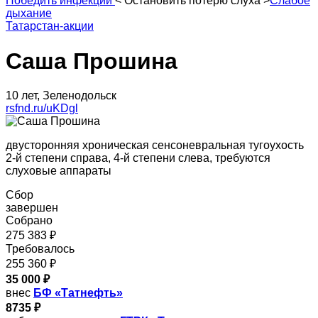
Победить инфекции
<
Остановить потерю слуха
>
Слабое
дыхание
Татарстан-акции
Саша Прошина
10 лет, Зеленодольск
rsfnd.ru/uKDgl
двусторонняя хроническая сенсоневральная тугоухость
2-й степени справа, 4-й степени слева, требуются
слуховые аппараты
Сбор
завершен
Собрано
275 383 ₽
Требовалось
255 360 ₽
35 000 ₽
внес
БФ «Татнефть»
8735 ₽