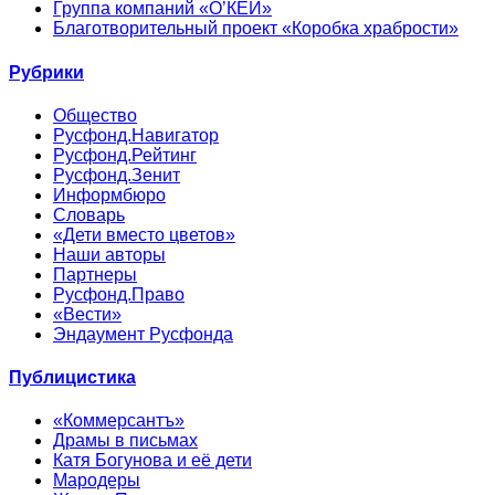
Группа компаний «О’КЕЙ»
Благотворительный проект «Коробка храбрости»
Рубрики
Общество
Русфонд.Навигатор
Русфонд.Рейтинг
Русфонд.Зенит
Информбюро
Словарь
«Дети вместо цветов»
Наши авторы
Партнеры
Русфонд.Право
«Вести»
Эндаумент Русфонда
Публицистика
«Коммерсантъ»
Драмы в письмах
Катя Богунова и её дети
Мародеры