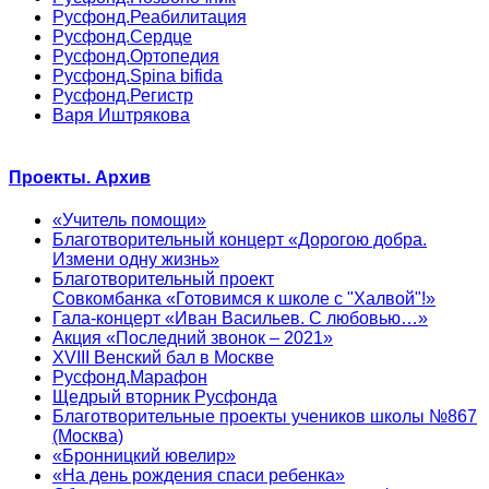
Русфонд.Реабилитация
Русфонд.Сердце
Русфонд.Ортопедия
Русфонд.Spina bifida
Русфонд.Регистр
Варя Иштрякова
Проекты. Архив
«Учитель помощи»
Благотворительный концерт «Дорогою добра.
Измени одну жизнь»
Благотворительный проект
Совкомбанка «Готовимся к школе с "Халвой"!»
Гала-концерт «Иван Васильев. С любовью…»
Акция «Последний звонок – 2021»
XVIII Венский бал в Москве
Русфонд.Марафон
Щедрый вторник Русфонда
Благотворительные проекты учеников школы №867
(Москва)
«Бронницкий ювелир»
«На день рождения спаси ребенка»