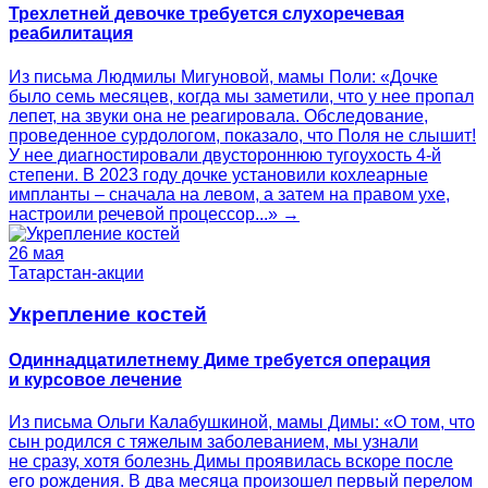
Трехлетней девочке требуется слухоречевая
реабилитация
Из письма Людмилы Мигуновой, мамы Поли: «Дочке
было семь месяцев, когда мы заметили, что у нее пропал
лепет, на звуки она не реагировала. Обследование,
проведенное сурдологом, показало, что Поля не слышит!
У нее диагностировали двустороннюю тугоухость 4-й
степени. В 2023 году дочке установили кохлеарные
импланты – сначала на левом, а затем на правом ухе,
настроили речевой процессор...» →
26 мая
Татарстан-акции
Укрепление костей
Одиннадцатилетнему Диме требуется операция
и курсовое лечение
Из письма Ольги Калабушкиной, мамы Димы: «О том, что
сын родился с тяжелым заболеванием, мы узнали
не сразу, хотя болезнь Димы проявилась вскоре после
его рождения. В два месяца произошел первый перелом