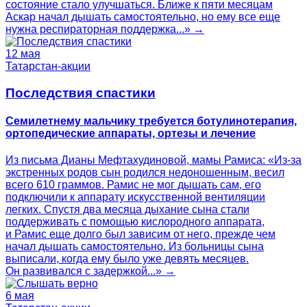
состояние стало улучшаться. Ближе к пяти месяцам
Аскар начал дышать самостоятельно, но ему все еще
нужна респираторная поддержка...» →
12 мая
Татарстан-акции
Последствия спастики
Семилетнему мальчику требуется ботулинотерапия,
ортопедические аппараты, ортезы и лечение
Из письма Дианы Мефтахудиновой, мамы Рамиса: «Из-за
экстренных родов сын родился недоношенным, весил
всего 610 граммов. Рамис не мог дышать сам, его
подключили к аппарату искусственной вентиляции
легких. Спустя два месяца дыхание сына стали
поддерживать с помощью кислородного аппарата,
и Рамис еще долго был зависим от него, прежде чем
начал дышать самостоятельно. Из больницы сына
выписали, когда ему было уже девять месяцев.
Он развивался с задержкой...» →
6 мая