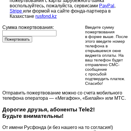
пожертвования с карты зарубежного банка
воспользуйтесь, пожалуйста, сервисами
PayPal
,
Stripe
или формой на сайте фонда-партнера в
Казахстане
rusfond.kz
Сумма пожертвования:
Введите сумму
пожертвования
в форме выше. После
Пожертвовать
этого введите номер
телефона в
открывшемся окне
виджета оплаты. На
ваш телефон будет
отправлено СМС-
сообщение
с просьбой
подтвердить платеж.
Cпасибо!
Отправить пожертвование можно со счета мобильного
телефона оператора — «Мегафон», «Билайн» или МТС.
Дорогие друзья, абоненты Tele2!
Будьте внимательны!
От имени Русфонда (и без нашего на то согласия!)