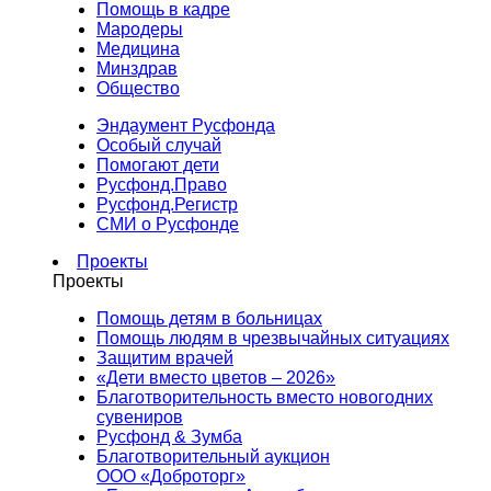
Помощь в кадре
Мародеры
Медицина
Минздрав
Общество
Эндаумент Русфонда
Особый случай
Помогают дети
Русфонд.Право
Русфонд.Регистр
СМИ о Русфонде
Проекты
Проекты
Помощь детям в больницах
Помощь людям в чрезвычайных ситуациях
Защитим врачей
«Дети вместо цветов – 2026»
Благотворительность вместо новогодних
сувениров
Русфонд & Зумба
Благотворительный аукцион
ООО «Доброторг»