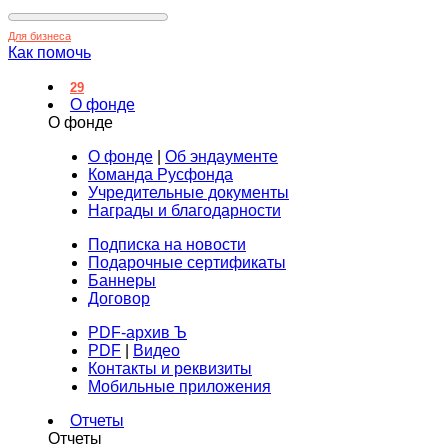
Для бизнеса
Как помочь
29
О фонде
О фонде
О фонде
|
Об эндаументе
Команда Русфонда
Учредительные документы
Награды и благодарности
Подписка на новости
Подарочные сертификаты
Баннеры
Договор
PDF-архив Ъ
PDF
|
Видео
Контакты и реквизиты
Мобильные приложения
Отчеты
Отчеты