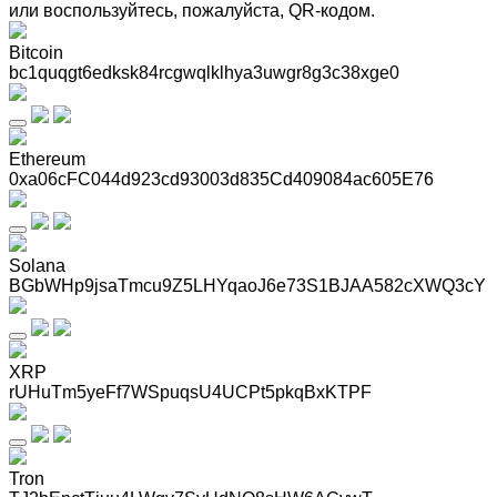
или воспользуйтесь, пожалуйста, QR-кодом
.
Bitcoin
bc1quqgt6edksk84rcgwqlklhya3uwgr8g3c38xge0
Ethereum
0xa06cFC044d923cd93003d835Cd409084ac605E76
Solana
BGbWHp9jsaTmcu9Z5LHYqaoJ6e73S1BJAA582cXWQ3cY
XRP
rUHuTm5yeFf7WSpuqsU4UCPt5pkqBxKTPF
Tron