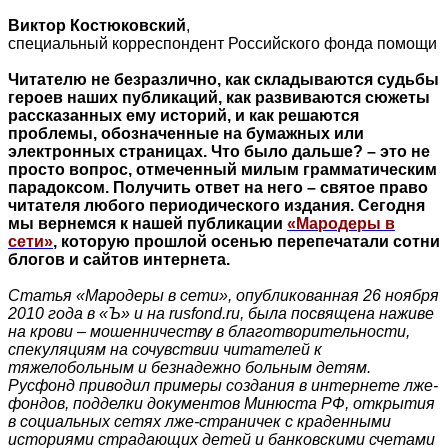
Виктор Костюковский
,
специальный корреспондент Российского фонда помощи
Читателю не безразлично, как складываются судьбы
героев наших публикаций, как развиваются сюжеты
рассказанных ему историй, и как решаются
проблемы, обозначенные на бумажных или
электронных страницах. Что было дальше? – это не
просто вопрос, отмеченный милым грамматическим
парадоксом. Получить ответ на него – святое право
читателя любого периодического издания. Сегодня
мы вернемся к нашей публикации
«Мародеры в
сети»
, которую прошлой осенью перепечатали сотни
блогов и сайтов интернета.
Статья «Мародеры в сети», опубликованная 26 ноября
2010 года в «Ъ» и на rusfond.ru, была посвящена наживе
на крови – мошенничеству в благотворительности,
спекуляциям на сочувствии читателей к
тяжелобольным и безнадежно больным детям.
Русфонд приводил примеры создания в интернете лже-
фондов, подделки документов Минюста РФ, открытия
в социальных сетях лже-страничек с краденными
историями страдающих детей и банковскими счетами