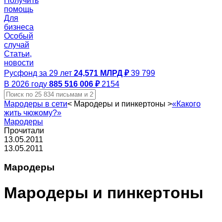
Получить
помощь
Для
бизнеса
Особый
случай
Статьи,
новости
Русфонд за 29 лет
24,571 МЛРД ₽
39 799
В 2026 году
885 516 006 ₽
2154
Мародеры в сети
<
Мародеры и пинкертоны
>
«Какого
жить чюжому?»
Мародеры
Прочитали
13.05.2011
13.05.2011
Мародеры
Мародеры и пинкертоны