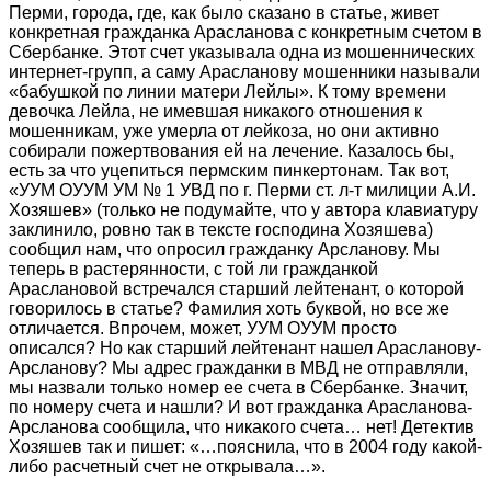
Перми, города, где, как было сказано в статье, живет
конкретная гражданка Арасланова с конкретным счетом в
Сбербанке. Этот счет указывала одна из мошеннических
интернет-групп, а саму Арасланову мошенники называли
«бабушкой по линии матери Лейлы». К тому времени
девочка Лейла, не имевшая никакого отношения к
мошенникам, уже умерла от лейкоза, но они активно
собирали пожертвования ей на лечение. Казалось бы,
есть за что уцепиться пермским пинкертонам. Так вот,
«УУМ ОУУМ УМ № 1 УВД по г. Перми ст. л-т милиции А.И.
Хозяшев» (только не подумайте, что у автора клавиатуру
заклинило, ровно так в тексте господина Хозяшева)
сообщил нам, что опросил гражданку Арсланову. Мы
теперь в растерянности, с той ли гражданкой
Араслановой встречался старший лейтенант, о которой
говорилось в статье? Фамилия хоть буквой, но все же
отличается. Впрочем, может, УУМ ОУУМ просто
описался? Но как старший лейтенант нашел Арасланову-
Арсланову? Мы адрес гражданки в МВД не отправляли,
мы назвали только номер ее счета в Сбербанке. Значит,
по номеру счета и нашли? И вот гражданка Арасланова-
Арсланова сообщила, что никакого счета… нет! Детектив
Хозяшев так и пишет: «…пояснила, что в 2004 году какой-
либо расчетный счет не открывала…».