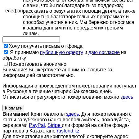
с вами, чтобы поблагодарить за поддержку,
Телефон
рассказать о результатах помощи детям, а также
сообщить о благотворительных программах и
способах участия в них. Мы бережно относимся
к вашим данным и не передаем их третьим
лицам.
Хочу получать письма от фонда
Я принимаю
публичную оферту
и
даю согласие
на
обработку
Пожертвовать анонимно
Внимание! Вы жертвуете анонимно, следите за
информацией самостоятельно.
Информация о произведенном пожертвовании поступает
в Русфонд в течение четырех банковских дней.
Отписаться от регулярного пожертвования можно
здесь
К оплате
Внимание!
Криптовалюты
здесь
. Для пожертвования с
карты зарубежного банка воспользуйтесь, пожалуйста,
сервисами
PayPal
,
Stripe
или формой на сайте фонда-
партнера в Казахстане
rusfond.kz
Для пожертвования криптовалютой скопируйте адрес