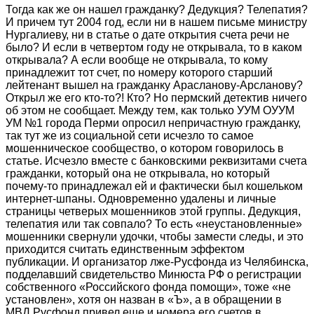
Тогда как же он нашел гражданку? Дедукция? Телепатия?
И причем тут 2004 год, если ни в нашем письме министру
Нургалиеву, ни в статье о дате открытия счета речи не
было? И если в четвертом году не открывала, то в каком
открывала? А если вообще не открывала, то кому
принадлежит тот счет, по номеру которого старший
лейтенант вышел на гражданку Арасланову-Арсланову?
Открыл же его кто-то?! Кто? Но пермский детектив ничего
об этом не сообщает. Между тем, как только УУМ ОУУМ
УМ №1 города Перми опросил непричастную гражданку,
так тут же из социальной сети исчезло то самое
мошенническое сообщество, о котором говорилось в
статье. Исчезло вместе с банковскими реквизитами счета
гражданки, который она не открывала, но который
почему-то принадлежал ей и фактически был кошельком
интернет-шпаны. Одновременно удалены и личные
страницы четверых мошенников этой группы. Дедукция,
телепатия или так совпало? То есть «неустановленные»
мошенники свернули удочки, чтобы замести следы, и это
приходится считать единственным эффектом
публикации. И организатор лже-Русфонда из Челябинска,
подделавший свидетельство Минюста РФ о регистрации
собственного «Российского фонда помощи», тоже «не
установлен», хотя он назван в «Ъ», а в обращении в
МВД Русфонд привел еще и номера его счетов в