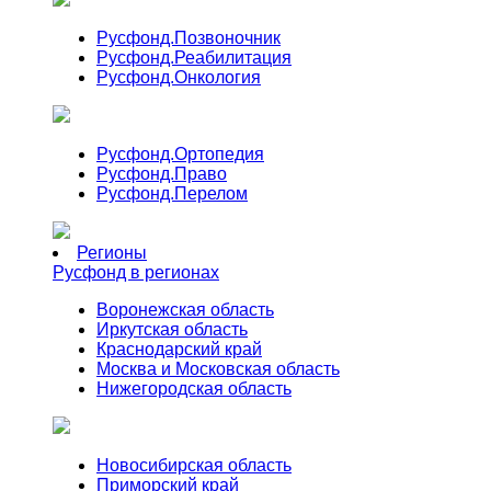
Русфонд.
Позвоночник
Русфонд.
Реабилитация
Русфонд.
Онкология
Русфонд.
Ортопедия
Русфонд.
Право
Русфонд.
Перелом
Регионы
Русфонд в регионах
Воронежская область
Иркутская область
Краснодарский край
Москва и Московская область
Нижегородская область
Новосибирская область
Приморский край