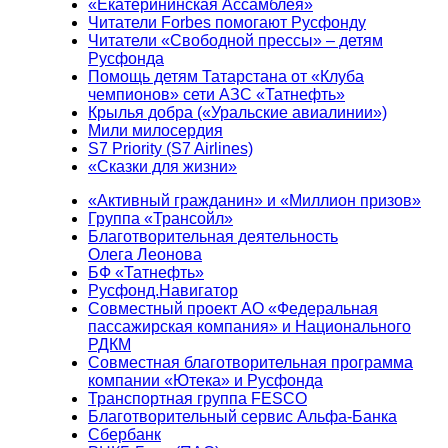
«Екатерининская Ассамблея»
Читатели Forbes помогают Русфонду
Читатели «Свободной прессы» – детям
Русфонда
Помощь детям Татарстана от «Клуба
чемпионов» сети АЗС «Татнефть»
Крылья добра («Уральские авиалинии»)
Мили милосердия
S7 Priority (S7 Airlines)
«Сказки для жизни»
«Активный гражданин» и «Миллион призов»
Группа «Трансойл»
Благотворительная деятельность
Олега Леонова
БФ «Татнефть»
Русфонд.Навигатор
Совместный проект АО «Федеральная
пассажирская компания» и Национального
РДКМ
Совместная благотворительная программа
компании «Ютека» и Русфонда
Транспортная группа FESCO
Благотворительный сервис Альфа-Банка
Сбербанк