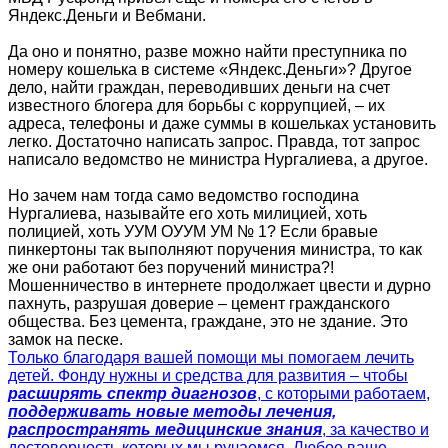
Яндекс.Деньги и Вебмани.
Да оно и понятно, разве можно найти преступника по
номеру кошелька в системе «Яндекс.Деньги»? Другое
дело, найти граждан, переводивших деньги на счет
известного блогера для борьбы с коррупцией, – их
адреса, телефоны и даже суммы в кошельках установить
легко. Достаточно написать запрос. Правда, тот запрос
написало ведомство не министра Нургалиева, а другое.
Но зачем нам тогда само ведомство господина
Нургалиева, называйте его хоть милицией, хоть
полицией, хоть УУМ ОУУМ УМ № 1? Если бравые
пинкертоны так выполняют поручения министра, то как
же они работают без поручений министра?!
Мошенничество в интернете продолжает цвести и дурно
пахнуть, разрушая доверие – цемент гражданского
общества. Без цемента, граждане, это не здание. Это
замок на песке.
Только благодаря вашей помощи мы помогаем лечить
детей. Фонду нужны и средства для развития – чтобы
расширять спектр диагнозов
, с которыми работаем,
поддерживать новые методы лечения,
распространять медицинские знания
, за качество и
достоверность которых мы ручаемся. Любое ваше