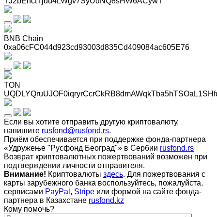
TJ2bEnctTjuu4LWgv7SyUdNQ8sHW6ACywT
BNB Chain
0xa06cFC044d923cd93003d835Cd409084ac605E76
TON
UQDLYQruUJOF0iqryrCcrCkRB8dmAWqkTba5hTSOaL1SHf
Если вы хотите отправить другую криптовалюту,
напишите
rusfond@rusfond.rs
.
Приём обеспечивается при поддержке фонда-партнера
«Удружење "Русфонд Београд"» в Сербии
rusfond.rs
Возврат криптовалютных пожертвований возможен при
подтверждении личности отправителя.
Внимание!
Криптовалюты
здесь
. Для пожертвования с
карты зарубежного банка воспользуйтесь, пожалуйста,
сервисами
PayPal
,
Stripe
или формой на сайте фонда-
партнера в Казахстане
rusfond.kz
Кому помочь?