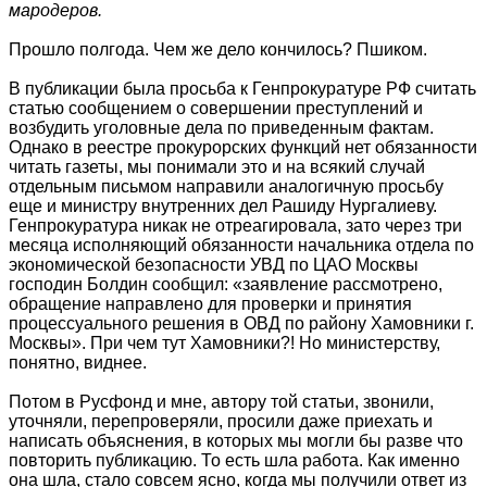
мародеров.
Прошло полгода. Чем же дело кончилось? Пшиком.
В публикации была просьба к Генпрокуратуре РФ считать
статью сообщением о совершении преступлений и
возбудить уголовные дела по приведенным фактам.
Однако в реестре прокурорских функций нет обязанности
читать газеты, мы понимали это и на всякий случай
отдельным письмом направили аналогичную просьбу
еще и министру внутренних дел Рашиду Нургалиеву.
Генпрокуратура никак не отреагировала, зато через три
месяца исполняющий обязанности начальника отдела по
экономической безопасности УВД по ЦАО Москвы
господин Болдин сообщил: «заявление рассмотрено,
обращение направлено для проверки и принятия
процессуального решения в ОВД по району Хамовники г.
Москвы». При чем тут Хамовники?! Но министерству,
понятно, виднее.
Потом в Русфонд и мне, автору той статьи, звонили,
уточняли, перепроверяли, просили даже приехать и
написать объяснения, в которых мы могли бы разве что
повторить публикацию. То есть шла работа. Как именно
она шла, стало совсем ясно, когда мы получили ответ из