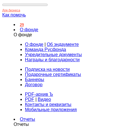
Для бизнеса
Как помочь
29
О фонде
О фонде
О фонде
|
Об эндаументе
Команда Русфонда
Учредительные документы
Награды и благодарности
Подписка на новости
Подарочные сертификаты
Баннеры
Договор
PDF-архив Ъ
PDF
|
Видео
Контакты и реквизиты
Мобильные приложения
Отчеты
Отчеты