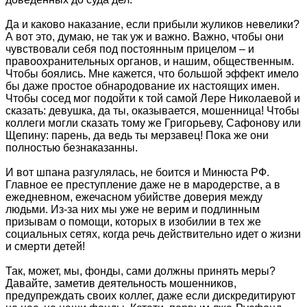
Да и каково наказание, если прибыли жуликов невелики?
А вот это, думаю, не так уж и важно. Важно, чтобы они
чувствовали себя под постоянным прицелом – и
правоохранительных органов, и нашим, общественным.
Чтобы боялись. Мне кажется, что большой эффект имело
бы даже простое обнародование их настоящих имен.
Чтобы сосед мог подойти к той самой Лере Николаевой и
сказать: девушка, да ты, оказывается, мошенница! Чтобы
коллеги могли сказать тому же Григорьеву, Сафонову или
Щепину: парень, да ведь ты мерзавец! Пока же они
полностью безнаказанны.
И вот шпана разгулялась, не боится и Минюста РФ.
Главное ее преступление даже не в мародерстве, а в
ежедневном, ежечасном убийстве доверия между
людьми. Из-за них мы уже не верим и подлинным
призывам о помощи, которых в изобилии в тех же
социальных сетях, когда речь действительно идет о жизни
и смерти детей!
Так, может, мы, фонды, сами должны принять меры?
Давайте, заметив деятельность мошенников,
предупреждать своих коллег, даже если дискредитируют