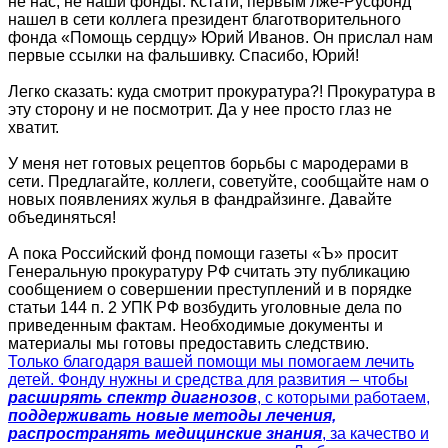
не нас, не наши фонды. Кстати, первым лже-Русфонд
нашел в сети коллега президент благотворительного
фонда «Помощь сердцу» Юрий Иванов. Он прислал нам
первые ссылки на фальшивку. Спасибо, Юрий!
Легко сказать: куда смотрит прокуратура?! Прокуратура в
эту сторону и не посмотрит. Да у нее просто глаз не
хватит.
У меня нет готовых рецептов борьбы с мародерами в
сети. Предлагайте, коллеги, советуйте, сообщайте нам о
новых появлениях жулья в фандрайзинге. Давайте
объединяться!
А пока Российский фонд помощи газеты «Ъ» просит
Генеральную прокуратуру РФ считать эту публикацию
сообщением о совершении преступлений и в порядке
статьи 144 п. 2 УПК РФ возбудить уголовные дела по
приведенным фактам. Необходимые документы и
материалы мы готовы предоставить следствию.
Только благодаря вашей помощи мы помогаем лечить
детей. Фонду нужны и средства для развития – чтобы
расширять спектр диагнозов
, с которыми работаем,
поддерживать новые методы лечения,
распространять медицинские знания
, за качество и