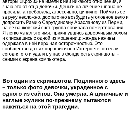
авторы «Крохи» не имели к ней никакого отношения, я
знаю это от отца девочки. Деньги на лечение шпана не
просила, а требовала, агрессивно, цинично. Поймать ее
за руку несложно, достаточно возбудить уголовное дело и
допросить Рамию Сарутдиновну Арасланову из Перми,
на ее банковский счет группа собирала пожертвования.
Я легко узнал это имя, прикинувшись доверчивым лохом
и списавшись с одной из мошенниц: жажда наживы
одержала в ней верх над осторожностью. Это
сообщество до сих пор «висит» в Интернете, но если
сегодня его и удалят, у нас в фонде есть скриншоты –
снимки с экрана компьютера.
Вот один из скриншотов. Подлинного здесь
– только фото девочки, украденное с
одного из сайтов. Она умерла. А циничные и
наглые жулики по-прежнему пытаются
нажиться на этой трагедии.