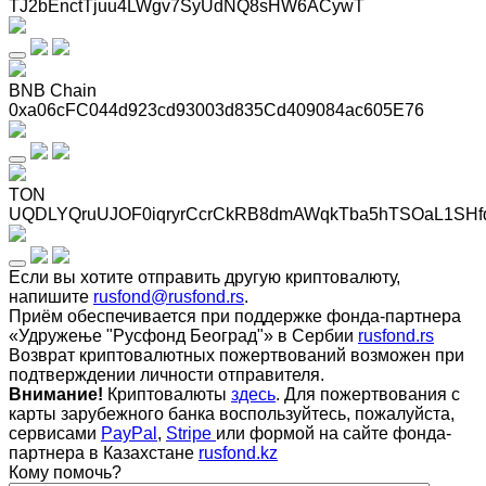
TJ2bEnctTjuu4LWgv7SyUdNQ8sHW6ACywT
BNB Chain
0xa06cFC044d923cd93003d835Cd409084ac605E76
TON
UQDLYQruUJOF0iqryrCcrCkRB8dmAWqkTba5hTSOaL1SHf
Если вы хотите отправить другую криптовалюту,
напишите
rusfond@rusfond.rs
.
Приём обеспечивается при поддержке фонда-партнера
«Удружење "Русфонд Београд"» в Сербии
rusfond.rs
Возврат криптовалютных пожертвований возможен при
подтверждении личности отправителя.
Внимание!
Криптовалюты
здесь
. Для пожертвования с
карты зарубежного банка воспользуйтесь, пожалуйста,
сервисами
PayPal
,
Stripe
или формой на сайте фонда-
партнера в Казахстане
rusfond.kz
Кому помочь?