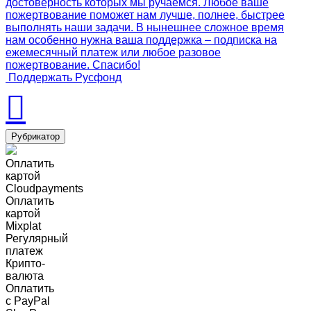
достоверность которых мы ручаемся. Любое ваше
пожертвование поможет нам лучше, полнее, быстрее
выполнять наши задачи. В нынешнее сложное время
нам особенно нужна ваша поддержка – подписка на
ежемесячный платеж или любое разовое
пожертвование. Спасибо!
Поддержать Русфонд
Рубрикатор
Оплатить
картой
Cloudpayments
Оплатить
картой
Mixplat
Регулярный
платеж
Крипто-
валюта
Оплатить
c PayPal