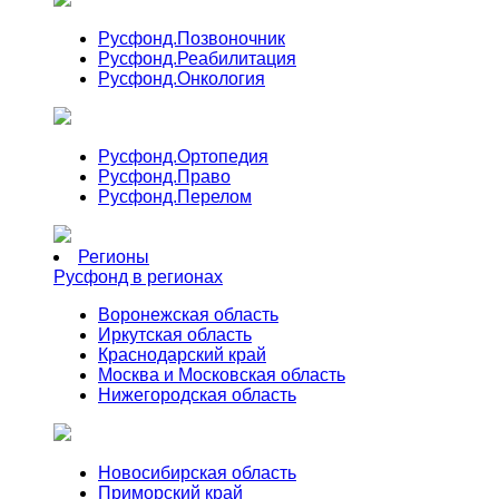
Русфонд.
Позвоночник
Русфонд.
Реабилитация
Русфонд.
Онкология
Русфонд.
Ортопедия
Русфонд.
Право
Русфонд.
Перелом
Регионы
Русфонд в регионах
Воронежская область
Иркутская область
Краснодарский край
Москва и Московская область
Нижегородская область
Новосибирская область
Приморский край