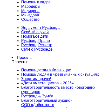
Помощь в кадре
Мародеры
Медицина
Минздрав
Общество
Эндаумент Русфонда
Особый случай
Помогают дети
Русфонд.Право
Русфонд.Регистр
СМИ о Русфонде
Проекты
Проекты
Помощь детям в больницах
Помощь людям в чрезвычайных ситуациях
Защитим врачей
«Дети вместо цветов – 2026»
Благотворительность вместо новогодних
сувениров
Русфонд & Зумба
Благотворительный аукцион
ООО «Доброторг»