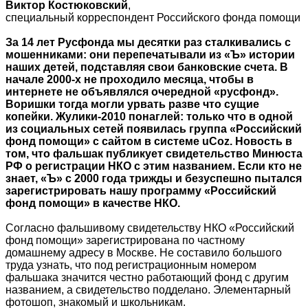
Виктор Костюковский
,
специальный корреспондент Российского фонда помощи
За 14 лет Русфонда мы десятки раз сталкивались с
мошенниками: они перепечатывали из «Ъ» истории
наших детей, подставляя свои банковские счета. В
начале 2000-х не проходило месяца, чтобы в
интернете не объявлялся очередной «русфонд».
Воришки тогда могли урвать разве что сущие
копейки. Жулики-2010 понаглей: только что в одной
из социальных сетей появилась группа «Российский
фонд помощи» с сайтом в системе uCoz. Новость в
том, что фальшак публикует свидетельство Минюста
РФ о регистрации НКО с этим названием. Если кто не
знает, «Ъ» с 2000 года трижды и безуспешно пытался
зарегистрировать нашу программу «Российский
фонд помощи» в качестве НКО.
Согласно фальшивому свидетельству НКО «Российский
фонд помощи» зарегистрирована по частному
домашнему адресу в Москве. Не составило большого
труда узнать, что под регистрационным номером
фальшака значится честно работающий фонд с другим
названием, а свидетельство подделано. Элементарный
фотошоп, знакомый и школьникам.