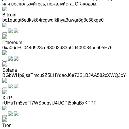
или воспользуйтесь, пожалуйста, QR-кодом
.
Bitcoin
bc1quqgt6edksk84rcgwqlklhya3uwgr8g3c38xge0
Ethereum
0xa06cFC044d923cd93003d835Cd409084ac605E76
Solana
BGbWHp9jsaTmcu9Z5LHYqaoJ6e73S1BJAA582cXWQ3cY
XRP
rUHuTm5yeFf7WSpuqsU4UCPt5pkqBxKTPF
Tron