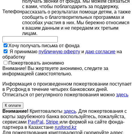
получать звонки от фонда. Мы можем связаться
с вами, чтобы поблагодарить за поддержку,
Телефон
рассказать о результатах помощи детям, а также
сообщить о благотворительных программах и
способах участия в них. Мы бережно относимся
к вашим данным и не передаем их третьим
лицам.
Хочу получать письма от фонда
Я принимаю
публичную оферту
и
даю согласие
на
обработку
Пожертвовать анонимно
Внимание! Вы жертвуете анонимно, следите за
информацией самостоятельно.
Информация о произведенном пожертвовании поступает
в Русфонд в течение четырех банковских дней.
Отписаться от регулярного пожертвования можно
здесь
К оплате
Внимание!
Криптовалюты
здесь
. Для пожертвования с
карты зарубежного банка воспользуйтесь, пожалуйста,
сервисами
PayPal
,
Stripe
или формой на сайте фонда-
партнера в Казахстане
rusfond.kz
Для пожертвования криптовалютой скопируйте адрес