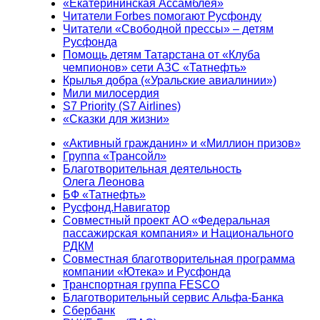
«Екатерининская Ассамблея»
Читатели Forbes помогают Русфонду
Читатели «Свободной прессы» – детям
Русфонда
Помощь детям Татарстана от «Клуба
чемпионов» сети АЗС «Татнефть»
Крылья добра («Уральские авиалинии»)
Мили милосердия
S7 Priority (S7 Airlines)
«Сказки для жизни»
«Активный гражданин» и «Миллион призов»
Группа «Трансойл»
Благотворительная деятельность
Олега Леонова
БФ «Татнефть»
Русфонд.Навигатор
Совместный проект АО «Федеральная
пассажирская компания» и Национального
РДКМ
Совместная благотворительная программа
компании «Ютека» и Русфонда
Транспортная группа FESCO
Благотворительный сервис Альфа-Банка
Сбербанк