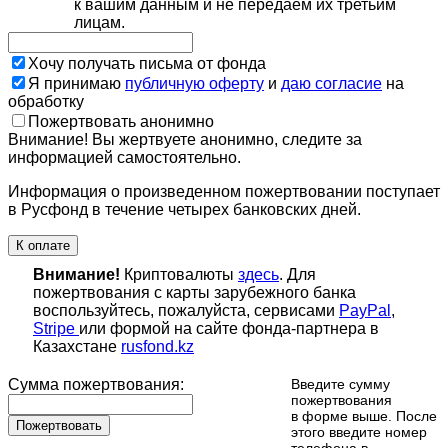
к вашим данным и не передаем их третьим
лицам.
Хочу получать письма от фонда
Я принимаю
публичную оферту
и
даю согласие
на
обработку
Пожертвовать анонимно
Внимание! Вы жертвуете анонимно, следите за
информацией самостоятельно.
Информация о произведенном пожертвовании поступает
в Русфонд в течение четырех банковских дней.
К оплате
Внимание!
Криптовалюты
здесь
. Для
пожертвования с карты зарубежного банка
воспользуйтесь, пожалуйста, сервисами
PayPal
,
Stripe
или формой на сайте фонда-партнера в
Казахстане
rusfond.kz
Сумма пожертвования:
Введите сумму
пожертвования
в форме выше. После
Пожертвовать
этого введите номер