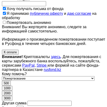
Хочу получать письма от фонда
Я принимаю
публичную оферту
и
даю согласие
на
обработку
Пожертвовать анонимно
Внимание! Вы жертвуете анонимно, следите за
информацией самостоятельно.
Информация о произведенном пожертвовании поступает
в Русфонд в течение четырех банковских дней.
К оплате
Внимание!
Криптовалюты
здесь
. Для пожертвования с
карты зарубежного банка воспользуйтесь, пожалуйста,
сервисами
PayPal
,
Stripe
или формой на сайте фонда-
партнера в Казахстане
rusfond.kz
Кому помочь?
500
1000
2000
3000
Другая сумма