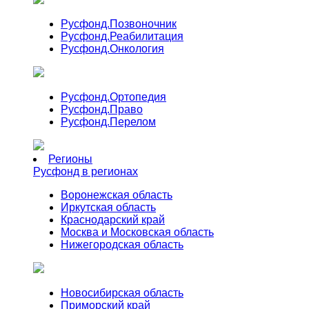
Русфонд.
Позвоночник
Русфонд.
Реабилитация
Русфонд.
Онкология
Русфонд.
Ортопедия
Русфонд.
Право
Русфонд.
Перелом
Регионы
Русфонд в регионах
Воронежская область
Иркутская область
Краснодарский край
Москва и Московская область
Нижегородская область
Новосибирская область
Приморский край