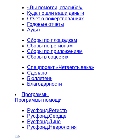
«Вы помогли, спасибо!»
Куда пошли ваши деньги
Отчет о пожертвованиях
Годовые отчеты
Аудит
Сборы по площадкам
Сборы по регионам
Сборы по приложениям
Сборы в соцсетях
Спецпроект «Четверть века»
Сделано
Бюллетень
Благодарности
Программы
Программы помощи
Русфонд.
Регистр
Русфонд.
Сердце
Русфонд.
Лицо
Русфонд.
Неврология