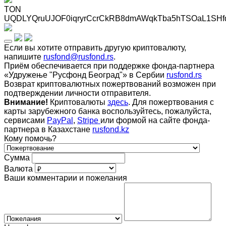
TON
UQDLYQruUJOF0iqryrCcrCkRB8dmAWqkTba5hTSOaL1SHf
Если вы хотите отправить другую криптовалюту,
напишите
rusfond@rusfond.rs
.
Приём обеспечивается при поддержке фонда-партнера
«Удружење "Русфонд Београд"» в Сербии
rusfond.rs
Возврат криптовалютных пожертвований возможен при
подтверждении личности отправителя.
Внимание!
Криптовалюты
здесь
. Для пожертвования с
карты зарубежного банка воспользуйтесь, пожалуйста,
сервисами
PayPal
,
Stripe
или формой на сайте фонда-
партнера в Казахстане
rusfond.kz
Кому помочь?
Сумма
Валюта
Ваши комментарии и пожелания