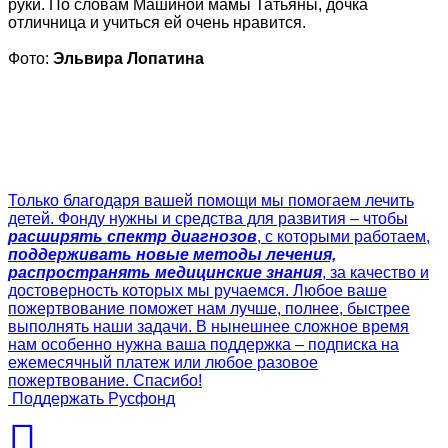
руки. По словам Машиной мамы Татьяны, дочка
отличница и учиться ей очень нравится.
Фото:
Эльвира Лопатина
Только благодаря вашей помощи мы помогаем лечить
детей. Фонду нужны и средства для развития – чтобы
расширять спектр диагнозов
, с которыми работаем,
поддерживать новые методы лечения,
распространять медицинские знания
, за качество и
достоверность которых мы ручаемся. Любое ваше
пожертвование поможет нам лучше, полнее, быстрее
выполнять наши задачи. В нынешнее сложное время
нам особенно нужна ваша поддержка – подписка на
ежемесячный платеж или любое разовое
пожертвование. Спасибо!
Поддержать Русфонд