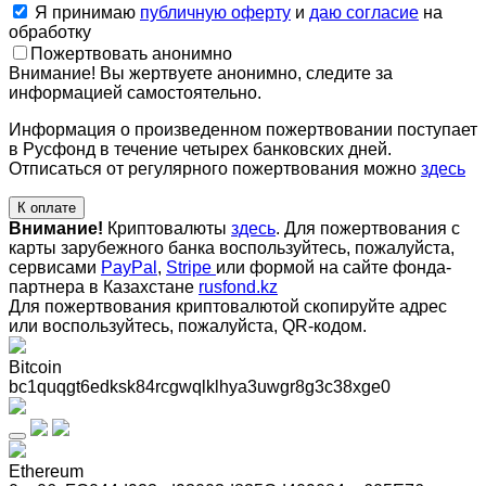
Я принимаю
публичную оферту
и
даю согласие
на
обработку
Пожертвовать анонимно
Внимание! Вы жертвуете анонимно, следите за
информацией самостоятельно.
Информация о произведенном пожертвовании поступает
в Русфонд в течение четырех банковских дней.
Отписаться от регулярного пожертвования можно
здесь
К оплате
Внимание!
Криптовалюты
здесь
. Для пожертвования с
карты зарубежного банка воспользуйтесь, пожалуйста,
сервисами
PayPal
,
Stripe
или формой на сайте фонда-
партнера в Казахстане
rusfond.kz
Для пожертвования криптовалютой скопируйте адрес
или воспользуйтесь, пожалуйста, QR-кодом
.
Bitcoin
bc1quqgt6edksk84rcgwqlklhya3uwgr8g3c38xge0
Ethereum