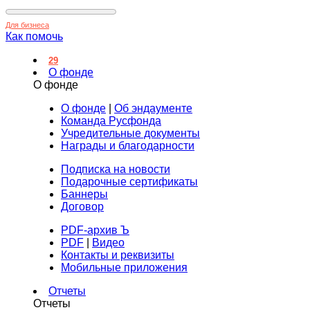
Для бизнеса
Как помочь
29
О фонде
О фонде
О фонде
|
Об эндаументе
Команда Русфонда
Учредительные документы
Награды и благодарности
Подписка на новости
Подарочные сертификаты
Баннеры
Договор
PDF-архив Ъ
PDF
|
Видео
Контакты и реквизиты
Мобильные приложения
Отчеты
Отчеты