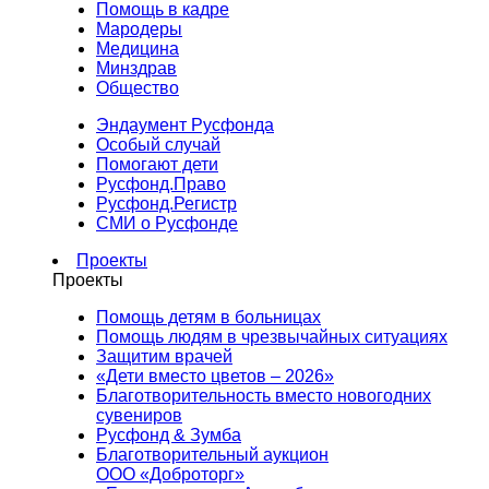
Помощь в кадре
Мародеры
Медицина
Минздрав
Общество
Эндаумент Русфонда
Особый случай
Помогают дети
Русфонд.Право
Русфонд.Регистр
СМИ о Русфонде
Проекты
Проекты
Помощь детям в больницах
Помощь людям в чрезвычайных ситуациях
Защитим врачей
«Дети вместо цветов – 2026»
Благотворительность вместо новогодних
сувениров
Русфонд & Зумба
Благотворительный аукцион
ООО «Доброторг»