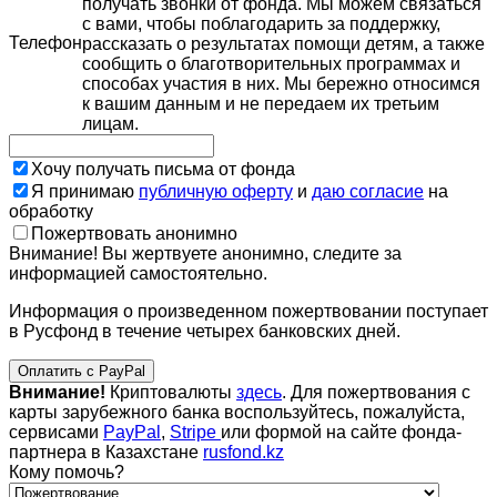
получать звонки от фонда. Мы можем связаться
с вами, чтобы поблагодарить за поддержку,
Телефон
рассказать о результатах помощи детям, а также
сообщить о благотворительных программах и
способах участия в них. Мы бережно относимся
к вашим данным и не передаем их третьим
лицам.
Хочу получать письма от фонда
Я принимаю
публичную оферту
и
даю согласие
на
обработку
Пожертвовать анонимно
Внимание! Вы жертвуете анонимно, следите за
информацией самостоятельно.
Информация о произведенном пожертвовании поступает
в Русфонд в течение четырех банковских дней.
Оплатить с PayPal
Внимание!
Криптовалюты
здесь
. Для пожертвования с
карты зарубежного банка воспользуйтесь, пожалуйста,
сервисами
PayPal
,
Stripe
или формой на сайте фонда-
партнера в Казахстане
rusfond.kz
Кому помочь?