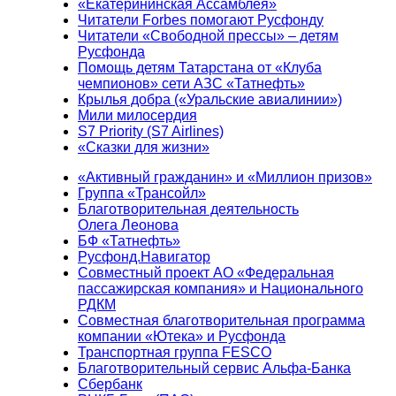
«Екатерининская Ассамблея»
Читатели Forbes помогают Русфонду
Читатели «Свободной прессы» – детям
Русфонда
Помощь детям Татарстана от «Клуба
чемпионов» сети АЗС «Татнефть»
Крылья добра («Уральские авиалинии»)
Мили милосердия
S7 Priority (S7 Airlines)
«Сказки для жизни»
«Активный гражданин» и «Миллион призов»
Группа «Трансойл»
Благотворительная деятельность
Олега Леонова
БФ «Татнефть»
Русфонд.Навигатор
Совместный проект АО «Федеральная
пассажирская компания» и Национального
РДКМ
Совместная благотворительная программа
компании «Ютека» и Русфонда
Транспортная группа FESCO
Благотворительный сервис Альфа-Банка
Сбербанк