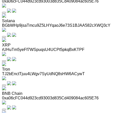
0xa06cFC044d923cd93003d835Cd409084ac605E76
Solana
BGbWHp9jsaTmcu9Z5LHYqaoJ6e73S1BJAA582cXWQ3cY
XRP
rUHuTm5yeFf7WSpuqsU4UCPt5pkqBxKTPF
Tron
TJ2bEnctTjuu4LWgv7SyUdNQ8sHW6ACywT
BNB Chain
0xa06cFC044d923cd93003d835Cd409084ac605E76