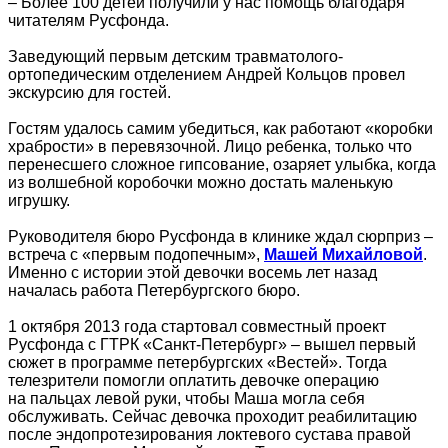
– Более 100 детей получили у нас помощь благодаря
читателям Русфонда.
Заведующий первым детским травматолого-
ортопедическим отделением Андрей Кольцов провел
экскурсию для гостей.
Гостям удалось самим убедиться, как работают «коробки
храбрости» в перевязочной. Лицо ребенка, только что
перенесшего сложное гипсование, озаряет улыбка, когда
из волшебной коробочки можно достать маленькую
игрушку.
Руководителя бюро Русфонда в клинике ждал сюрприз –
встреча с «первым подопечным»,
Машей Михайловой
.
Именно с истории этой девочки восемь лет назад
началась работа Петербургского бюро.
1 октября 2013 года стартовал совместный проект
Русфонда с ГТРК «Санкт-Петербург» – вышел первый
сюжет в программе петербургских «Вестей». Тогда
телезрители помогли оплатить девочке операцию
на пальцах левой руки, чтобы Маша могла себя
обслуживать. Сейчас девочка проходит реабилитацию
после эндопротезирования локтевого сустава правой