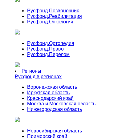
Русфонд.
Позвоночник
Русфонд.
Реабилитация
Русфонд.
Онкология
Русфонд.
Ортопедия
Русфонд.
Право
Русфонд.
Перелом
Регионы
Русфонд в регионах
Воронежская область
Иркутская область
Краснодарский край
Москва и Московская область
Нижегородская область
Новосибирская область
Приморский край