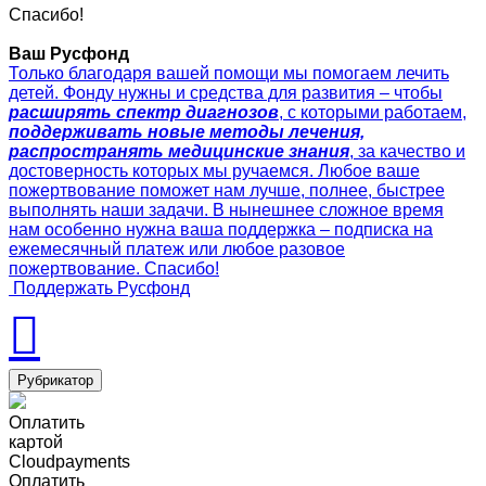
Спасибо!
Ваш Русфонд
Только благодаря вашей помощи мы помогаем лечить
детей. Фонду нужны и средства для развития – чтобы
расширять спектр диагнозов
, с которыми работаем,
поддерживать новые методы лечения,
распространять медицинские знания
, за качество и
достоверность которых мы ручаемся. Любое ваше
пожертвование поможет нам лучше, полнее, быстрее
выполнять наши задачи. В нынешнее сложное время
нам особенно нужна ваша поддержка – подписка на
ежемесячный платеж или любое разовое
пожертвование. Спасибо!
Поддержать Русфонд
Рубрикатор
Оплатить
картой
Cloudpayments
Оплатить