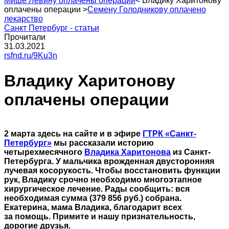
Мише Левину оплачены операции
<
Владику Харитонову
оплачены операции
>
Семену Голодникову оплачено
лекарство
Санкт Петербург - статьи
Прочитали
31.03.2021
rsfnd.ru/9Ku3n
Владику Харитонову
оплачены операции
2 марта здесь на сайте и в эфире
ГТРК «Санкт-
Петербург»
мы рассказали историю
четырехмесячного
Владика Харитонова
из Санкт-
Петербурга. У мальчика врожденная двусторонняя
лучевая косорукость. Чтобы восстановить функции
рук, Владику срочно необходимо многоэтапное
хирургическое лечение. Рады сообщить: вся
необходимая сумма (379 856 руб.) собрана.
Екатерина, мама Владика, благодарит всех
за помощь. Примите и нашу признательность,
дорогие друзья.