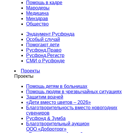
Помощь в кадре
Мародеры
Медицина
Минздрав
Общество
Эндаумент Русфонда
Особый случай
Помогают дети
Русфонд.Право
Русфонд.Регистр
СМИ о Русфонде
Проекты
Проекты
Помощь детям в больницах
Помощь людям в чрезвычайных ситуациях
Защитим врачей
«Дети вместо цветов – 2026»
Благотворительность вместо новогодних
сувениров
Русфонд & Зумба
Благотворительный аукцион
ООО «Доброторг»