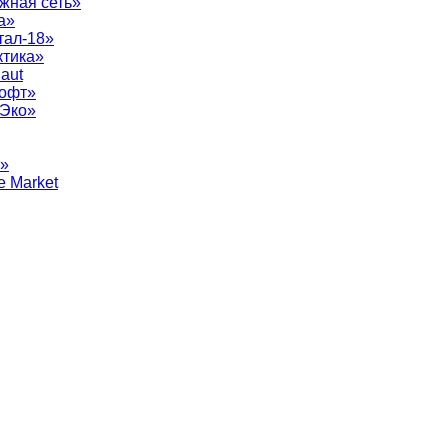
жная сеть»
а»
тал-18»
ктика»
aut
софт»
рЭко»
т»
e Market