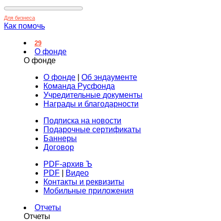
Для бизнеса
Как помочь
29
О фонде
О фонде
О фонде
|
Об эндаументе
Команда Русфонда
Учредительные документы
Награды и благодарности
Подписка на новости
Подарочные сертификаты
Баннеры
Договор
PDF-архив Ъ
PDF
|
Видео
Контакты и реквизиты
Мобильные приложения
Отчеты
Отчеты