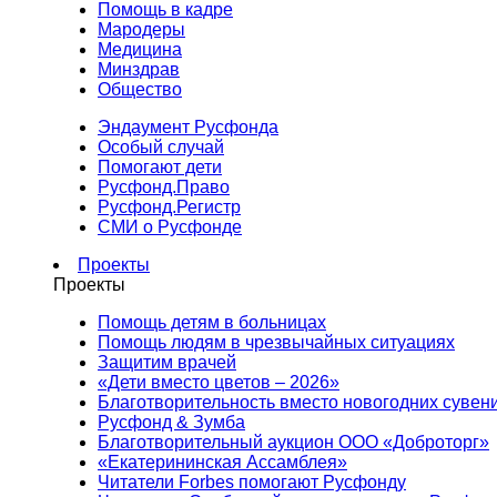
Помощь в кадре
Мародеры
Медицина
Минздрав
Общество
Эндаумент Русфонда
Особый случай
Помогают дети
Русфонд.Право
Русфонд.Регистр
СМИ о Русфонде
Проекты
Проекты
Помощь детям в больницах
Помощь людям в чрезвычайных ситуациях
Защитим врачей
«Дети вместо цветов – 2026»
Благотворительность вместо новогодних сувен
Русфонд & Зумба
Благотворительный аукцион ООО «Доброторг»
«Екатерининская Ассамблея»
Читатели Forbes помогают Русфонду