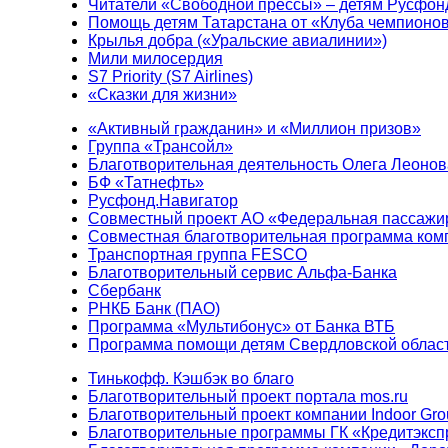
Читатели «Свободной прессы» – детям Русфон
Помощь детям Татарстана от «Клуба чемпионо
Крылья добра («Уральские авиалинии»)
Мили милосердия
S7 Priority (S7 Airlines)
«Сказки для жизни»
«Активный гражданин» и «Миллион призов»
Группа «Трансойл»
Благотворительная деятельность Олега Леонов
БФ «Татнефть»
Русфонд.Навигатор
Совместный проект АО «Федеральная пассажи
Совместная благотворительная программа ком
Транспортная группа FESCO
Благотворительный сервис Альфа-Банка
Сбербанк
РНКБ Банк (ПАО)
Программа «Мультибонус» от Банка ВТБ
Программа помощи детям Свердловской област
Тинькофф. Кэшбэк во благо
Благотворительный проект портала mos.ru
Благотворительный проект компании Indoor Gro
Благотворительные программы ГК «Кредитэксп