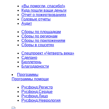
«Вы помогли, спасибо!»
Куда пошли ваши деньги
Отчет о пожертвованиях
Годовые отчеты
Аудит
Сборы по площадкам
Сборы по регионам
Сборы по приложениям
Сборы в соцсетях
Спецпроект «Четверть века»
Сделано
Бюллетень
Благодарности
Программы
Программы помощи
Русфонд.
Регистр
Русфонд.
Сердце
Русфонд.
Лицо
Русфонд.
Неврология