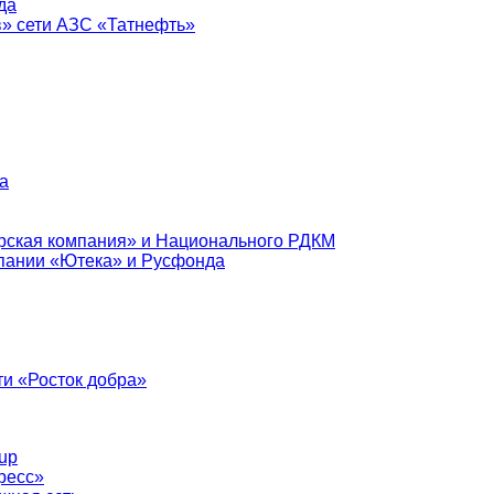
да
в» сети АЗС «Татнефть»
а
рская компания» и Национального РДКМ
пании «Ютека» и Русфонда
и «Росток добра»
up
ресс»