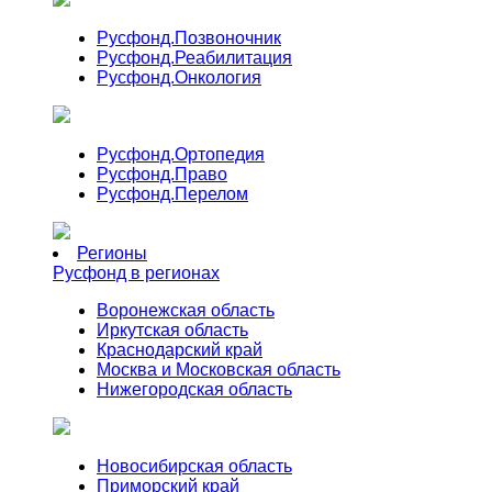
Русфонд.
Позвоночник
Русфонд.
Реабилитация
Русфонд.
Онкология
Русфонд.
Ортопедия
Русфонд.
Право
Русфонд.
Перелом
Регионы
Русфонд в регионах
Воронежская область
Иркутская область
Краснодарский край
Москва и Московская область
Нижегородская область
Новосибирская область
Приморский край