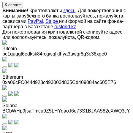
К оплате
Внимание!
Криптовалюты
здесь
. Для пожертвования с
карты зарубежного банка воспользуйтесь, пожалуйста,
сервисами
PayPal
,
Stripe
или формой на сайте фонда-
партнера в Казахстане
rusfond.kz
Для пожертвования криптовалютой скопируйте адрес
или воспользуйтесь, пожалуйста, QR-кодом
.
Bitcoin
bc1quqgt6edksk84rcgwqlklhya3uwgr8g3c38xge0
Ethereum
0xa06cFC044d923cd93003d835Cd409084ac605E76
Solana
BGbWHp9jsaTmcu9Z5LHYqaoJ6e73S1BJAA582cXWQ3cY