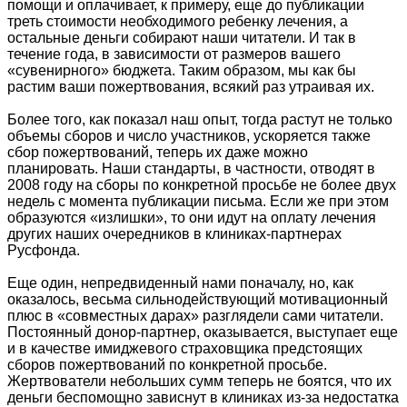
помощи и оплачивает, к примеру, еще до публикации
треть стоимости необходимого ребенку лечения, а
остальные деньги собирают наши читатели. И так в
течение года, в зависимости от размеров вашего
«сувенирного» бюджета. Таким образом, мы как бы
растим ваши пожертвования, всякий раз утраивая их.
Более того, как показал наш опыт, тогда растут не только
объемы сборов и число участников, ускоряется также
сбор пожертвований, теперь их даже можно
планировать. Наши стандарты, в частности, отводят в
2008 году на сборы по конкретной просьбе не более двух
недель с момента публикации письма. Если же при этом
образуются «излишки», то они идут на оплату лечения
других наших очередников в клиниках-партнерах
Русфонда.
Еще один, непредвиденный нами поначалу, но, как
оказалось, весьма сильнодействующий мотивационный
плюс в «совместных дарах» разглядели сами читатели.
Постоянный донор-партнер, оказывается, выступает еще
и в качестве имиджевого страховщика предстоящих
сборов пожертвований по конкретной просьбе.
Жертвователи небольших сумм теперь не боятся, что их
деньги беспомощно зависнут в клиниках из-за недостатка