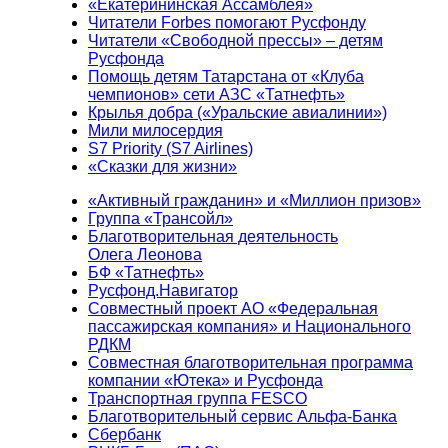
«Екатерининская Ассамблея»
Читатели Forbes помогают Русфонду
Читатели «Свободной прессы» – детям
Русфонда
Помощь детям Татарстана от «Клуба
чемпионов» сети АЗС «Татнефть»
Крылья добра («Уральские авиалинии»)
Мили милосердия
S7 Priority (S7 Airlines)
«Сказки для жизни»
«Активный гражданин» и «Миллион призов»
Группа «Трансойл»
Благотворительная деятельность
Олега Леонова
БФ «Татнефть»
Русфонд.Навигатор
Совместный проект АО «Федеральная
пассажирская компания» и Национального
РДКМ
Совместная благотворительная программа
компании «Ютека» и Русфонда
Транспортная группа FESCO
Благотворительный сервис Альфа-Банка
Сбербанк