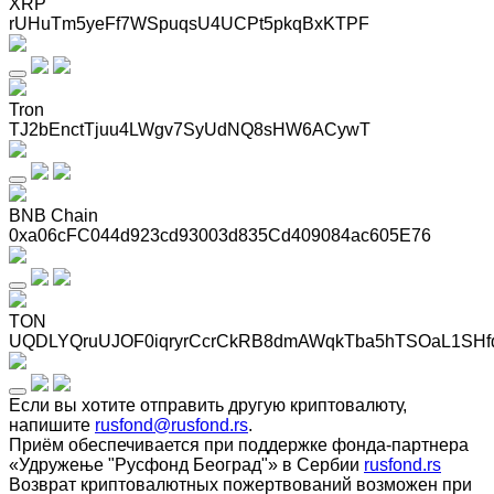
XRP
rUHuTm5yeFf7WSpuqsU4UCPt5pkqBxKTPF
Tron
TJ2bEnctTjuu4LWgv7SyUdNQ8sHW6ACywT
BNB Chain
0xa06cFC044d923cd93003d835Cd409084ac605E76
TON
UQDLYQruUJOF0iqryrCcrCkRB8dmAWqkTba5hTSOaL1SHf
Если вы хотите отправить другую криптовалюту,
напишите
rusfond@rusfond.rs
.
Приём обеспечивается при поддержке фонда-партнера
«Удружење "Русфонд Београд"» в Сербии
rusfond.rs
Возврат криптовалютных пожертвований возможен при