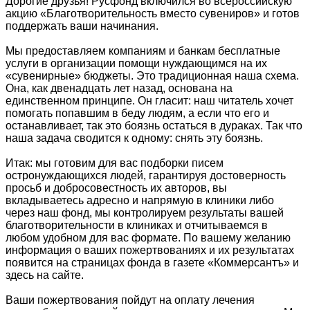
Дорогие друзья! Русфонд включился во всероссийскую
акцию «Благотворительность вместо сувениров» и готов
поддержать ваши начинания.
Мы предоставляем компаниям и банкам бесплатные
услуги в организации помощи нуждающимся на их
«сувенирные» бюджеты. Это традиционная наша схема.
Она, как двенадцать лет назад, основана на
единственном принципе. Он гласит: наш читатель хочет
помогать попавшим в беду людям, а если что его и
останавливает, так это боязнь остаться в дураках. Так что
наша задача сводится к одному: снять эту боязнь.
Итак: мы готовим для вас подборки писем
остронуждающихся людей, гарантируя достоверность
просьб и добросовестность их авторов, вы
вкладываетесь адресно и напрямую в клиники либо
через наш фонд, мы контролируем результаты вашей
благотворительности в клиниках и отчитываемся в
любом удобном для вас формате. По вашему желанию
информация о ваших пожертвованиях и их результатах
появится на страницах фонда в газете «Коммерсантъ» и
здесь на сайте.
Ваши пожертвования пойдут на оплату лечения