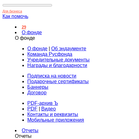
Для бизнеса
Как помочь
29
О фонде
О фонде
О фонде
|
Об эндаументе
Команда Русфонда
Учредительные документы
Награды и благодарности
Подписка на новости
Подарочные сертификаты
Баннеры
Договор
PDF-архив Ъ
PDF
|
Видео
Контакты и реквизиты
Мобильные приложения
Отчеты
Отчеты