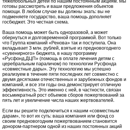
тяжелобольных детей по нашим постоянным акциям. Мы
готовы рассмотреть и ваши предложения объектов
помощи. В любом случае вы должны знать: вы не
подменяете государство, ваша помощь дополняет
госбюджет. Это честная схема.
Ваша помощь может быть одноразовой, а может
обернуться и долговременной программой. Вот только
что Группа компаний «Ренова» так и поступила. Она
вкладывает 3 млн. рублей, взятые из предновогоднего
«сувенирного» бюджета, в нашу программу
«Русфонд.ДЦП» (помощь в оплате лечения детям с
церебральным параличом) по технологии Русфонда
«совместные дары». Эту технологию мы успешно
реализуем в течение пяти последних лет совместно с
двумя десятками отечественных и зарубежных фондов и
компаний, и все эти годы она демонстрирует отличную
эффективность. Это именно с ней, в частности, связан
восьмикратный рост объемов сборов пожертвований за
пять лет и увеличение числа наших жертвователей.
Если вы решите подключиться к нашим «совместным
дарам», то вот их суть: ваша компания или фонд со
своим предновогодним пожертвованием становится
донором-партнером одной из наших постоянных акций