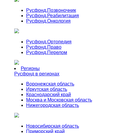
Русфонд.
Позвоночник
Русфонд.
Реабилитация
Русфонд.
Онкология
Русфонд.
Ортопедия
Русфонд.
Право
Русфонд.
Перелом
Регионы
Русфонд в регионах
Воронежская область
Иркутская область
Краснодарский край
Москва и Московская область
Нижегородская область
Новосибирская область
Приморский край