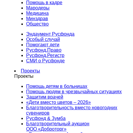
Помощь в кадре
Мародеры
Медицина
Минздрав
Общество
Эндаумент Русфонда
Особый случай
Помогают дети
Русфонд.Право
Русфонд.Регистр
СМИ о Русфонде
Проекты
Проекты
Помощь детям в больницах
Помощь людям в чрезвычайных ситуациях
Защитим врачей
«Дети вместо цветов – 2026»
Благотворительность вместо новогодних
сувениров
Русфонд & Зумба
Благотворительный аукцион
ООО «Доброторг»