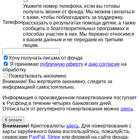
Укажите номер телефона, если вы готовы
получать звонки от фонда. Мы можем связаться
с вами, чтобы поблагодарить за поддержку,
Телефон
рассказать о результатах помощи детям, а также
сообщить о благотворительных программах и
способах участия в них. Мы бережно относимся
к вашим данным и не передаем их третьим
лицам.
Хочу получать письма от фонда
Я принимаю
публичную оферту
и
даю согласие
на
обработку
Пожертвовать анонимно
Внимание! Вы жертвуете анонимно, следите за
информацией самостоятельно.
Информация о произведенном пожертвовании поступает
в Русфонд в течение четырех банковских дней.
Отписаться от регулярного пожертвования можно
здесь
К оплате
Внимание!
Криптовалюты
здесь
. Для пожертвования с
карты зарубежного банка воспользуйтесь, пожалуйста,
сервисами
PayPal
,
Stripe
или формой на сайте фонда-