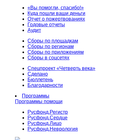
«Вы помогли, спасибо!»
Куда пошли ваши деньги
Отчет о пожертвованиях
Годовые отчеты
Аудит
Сборы по площадкам
Сборы по регионам
Сборы по приложениям
Сборы в соцсетях
Спецпроект «Четверть века»
Сделано
Бюллетень
Благодарности
Программы
Программы помощи
Русфонд.
Регистр
Русфонд.
Сердце
Русфонд.
Лицо
Русфонд.
Неврология