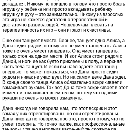
догадался. Никому не пришло в голову, что просто брать
игрушку у ребенка или просто вкладывать ребенку
игрушку в руку – это занимательно. Никому из взрослых
эта игра не кажется достаточно терапевтичной и
достаточно развивающей. Но девочкам плевать на
терапевтичность их игр – они играют и счастливы.
Еще они танцуют вместе. Вернее, танцует одна Алиса, а
Дана сидит рядом, потому что не умеет танцевать. Алиса
тоже не очень умеет танцевать. Она умеет танцевать,
только стоя на одном месте. И вот Алиса стоит рядом с
Даной, и ноги ее как будто приклеены к полу, а верхняя
часть тела танцует. И если вы наблюдаете этот танец
впервые, то может показаться, что Дана просто сидит
рядом и никак не участвует. Но на самом деле Дана ждет.
В конце своего танца Алиса обязательно вскрикивает и
взмахивает руками. Так вот, Дана тоже вскрикивает в этот
момент и взмахивает всем телом, потому что одними
руками не очень-то может взмахнуть.
Дана никогда не говорила нам, что этот вскрик и этот
взмах у них отрепетированы, но они отрепетированы.
Дана никогда не говорила про это, просто потому, что не
умеет говорить. Но точно так же, как профессиональные
танцоры, удачно выполнив какое-нибудь сложное па,