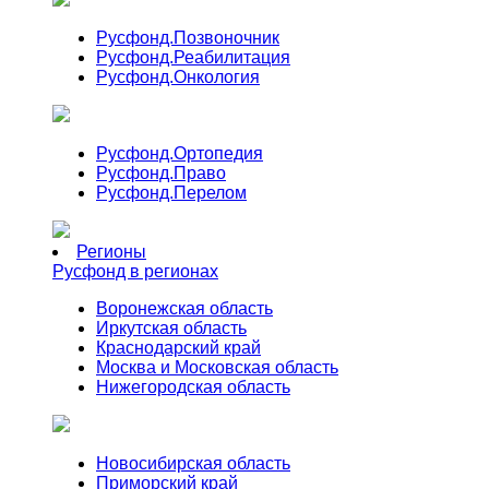
Русфонд.
Позвоночник
Русфонд.
Реабилитация
Русфонд.
Онкология
Русфонд.
Ортопедия
Русфонд.
Право
Русфонд.
Перелом
Регионы
Русфонд в регионах
Воронежская область
Иркутская область
Краснодарский край
Москва и Московская область
Нижегородская область
Новосибирская область
Приморский край