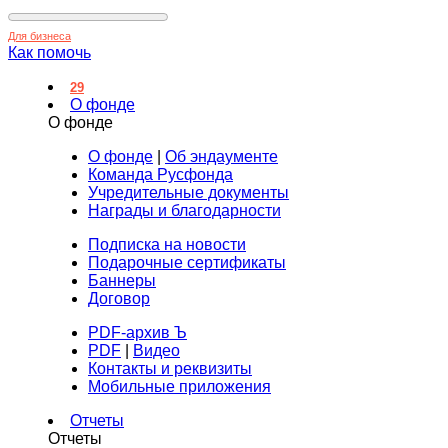
Для бизнеса
Как помочь
29
О фонде
О фонде
О фонде
|
Об эндаументе
Команда Русфонда
Учредительные документы
Награды и благодарности
Подписка на новости
Подарочные сертификаты
Баннеры
Договор
PDF-архив Ъ
PDF
|
Видео
Контакты и реквизиты
Мобильные приложения
Отчеты
Отчеты