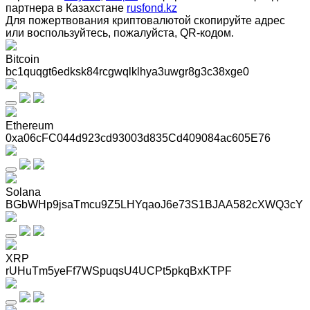
партнера в Казахстане
rusfond.kz
Для пожертвования криптовалютой скопируйте адрес
или воспользуйтесь, пожалуйста, QR-кодом
.
Bitcoin
bc1quqgt6edksk84rcgwqlklhya3uwgr8g3c38xge0
Ethereum
0xa06cFC044d923cd93003d835Cd409084ac605E76
Solana
BGbWHp9jsaTmcu9Z5LHYqaoJ6e73S1BJAA582cXWQ3cY
XRP
rUHuTm5yeFf7WSpuqsU4UCPt5pkqBxKTPF