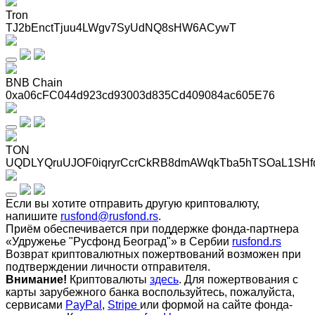
Tron
TJ2bEnctTjuu4LWgv7SyUdNQ8sHW6ACywT
BNB Chain
0xa06cFC044d923cd93003d835Cd409084ac605E76
TON
UQDLYQruUJOF0iqryrCcrCkRB8dmAWqkTba5hTSOaL1SHf
Если вы хотите отправить другую криптовалюту,
напишите
rusfond@rusfond.rs
.
Приём обеспечивается при поддержке фонда-партнера
«Удружење "Русфонд Београд"» в Сербии
rusfond.rs
Возврат криптовалютных пожертвований возможен при
подтверждении личности отправителя.
Внимание!
Криптовалюты
здесь
. Для пожертвования с
карты зарубежного банка воспользуйтесь, пожалуйста,
сервисами
PayPal
,
Stripe
или формой на сайте фонда-