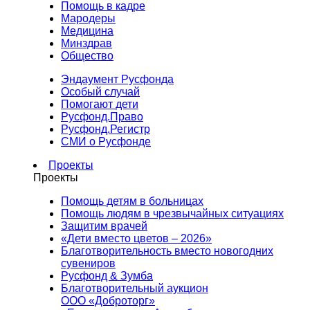
Помощь в кадре
Мародеры
Медицина
Минздрав
Общество
Эндаумент Русфонда
Особый случай
Помогают дети
Русфонд.Право
Русфонд.Регистр
СМИ о Русфонде
Проекты
Проекты
Помощь детям в больницах
Помощь людям в чрезвычайных ситуациях
Защитим врачей
«Дети вместо цветов – 2026»
Благотворительность вместо новогодних
сувениров
Русфонд & Зумба
Благотворительный аукцион
ООО «Доброторг»