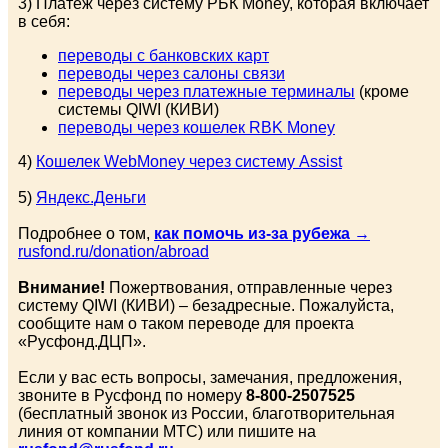
3) Платеж через систему РБК Money, которая включает
в себя:
переводы с банковских карт
переводы через салоны связи
переводы через платежные терминалы
(кроме
системы QIWI (КИВИ)
переводы через кошелек RBK Money
4)
Кошелек WebMoney через систему Assist
5)
Яндекс.Деньги
Подробнее о том,
как помочь из-за рубежа
→
rusfond.ru/donation/abroad
Внимание!
Пожертвования, отправленные через
систему QIWI (КИВИ) – безадресные. Пожалуйста,
сообщите нам о таком переводе для проекта
«Русфонд.ДЦП».
Если у вас есть вопросы, замечания, предложения,
звоните в Русфонд по номеру
8-800-2507525
(бесплатный звонок из России, благотворительная
линия от компании МТС) или пишите на