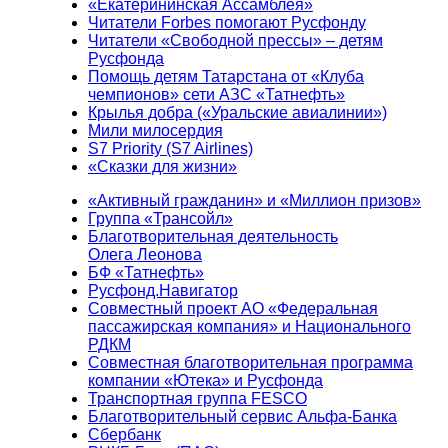
«Екатерининская Ассамблея»
Читатели Forbes помогают Русфонду
Читатели «Свободной прессы» – детям
Русфонда
Помощь детям Татарстана от «Клуба
чемпионов» сети АЗС «Татнефть»
Крылья добра («Уральские авиалинии»)
Мили милосердия
S7 Priority (S7 Airlines)
«Сказки для жизни»
«Активный гражданин» и «Миллион призов»
Группа «Трансойл»
Благотворительная деятельность
Олега Леонова
БФ «Татнефть»
Русфонд.Навигатор
Совместный проект АО «Федеральная
пассажирская компания» и Национального
РДКМ
Совместная благотворительная программа
компании «Ютека» и Русфонда
Транспортная группа FESCO
Благотворительный сервис Альфа-Банка
Сбербанк