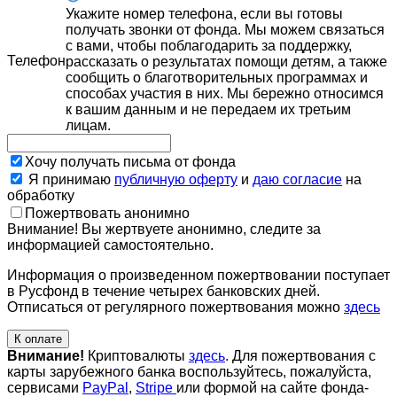
Укажите номер телефона, если вы готовы
получать звонки от фонда. Мы можем связаться
с вами, чтобы поблагодарить за поддержку,
Телефон
рассказать о результатах помощи детям, а также
сообщить о благотворительных программах и
способах участия в них. Мы бережно относимся
к вашим данным и не передаем их третьим
лицам.
Хочу получать письма от фонда
Я принимаю
публичную оферту
и
даю согласие
на
обработку
Пожертвовать анонимно
Внимание! Вы жертвуете анонимно, следите за
информацией самостоятельно.
Информация о произведенном пожертвовании поступает
в Русфонд в течение четырех банковских дней.
Отписаться от регулярного пожертвования можно
здесь
К оплате
Внимание!
Криптовалюты
здесь
. Для пожертвования с
карты зарубежного банка воспользуйтесь, пожалуйста,
сервисами
PayPal
,
Stripe
или формой на сайте фонда-