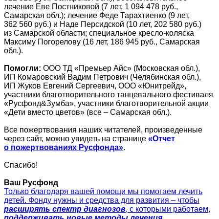
лечение Еве Постниковой (7 лет, 1 094 478 руб.,
Самарская обл.); лечение Феде Тарахтиенко (9 лет,
362 560 руб.) и Наде Персидской (10 лет, 202 580 руб.)
из Самарской области; специальное кресло-коляска
Максиму Погорелову (16 лет, 186 945 руб., Самарская
обл.).
Помогли:
ООО ТД «Премьер Айс» (Московская обл.),
ИП Комаровский Вадим Петрович (Челябинская обл.),
ИП Жуков Евгений Сергеевич, ООО «Юнитрейд»,
участники благотворительного танцевального фестиваля
«Русфонд&Зумба», участники благотворительной акции
«Дети вместо цветов» (все – Самарская обл.).
Все пожертвования наших читателей, произведенные
через сайт, можно увидеть на странице
«Отчет
о пожертвованиях Русфонда»
.
Спасибо!
Ваш Русфонд
Только благодаря вашей помощи мы помогаем лечить
детей. Фонду нужны и средства для развития – чтобы
расширять спектр диагнозов
, с которыми работаем,
поддерживать новые методы лечения,