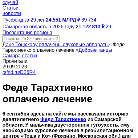
случай
Статьи,
новости
Русфонд за 29 лет
24,551 МЛРД ₽
39 734
Самарская область в 2026 году
21 122 813 ₽
29
Презентация региона
Дане Тоцюкову оплачены слуховые аппараты
<
Феде
Тарахтиенко оплачено лечение
>
Добрые танцы
Самара-статьи
Прочитали
29.09.2023
rsfnd.ru/D26R4
Феде Тарахтиенко
оплачено лечение
6 сентября здесь на сайте мы рассказали историю
девятилетнего
Феди Тарахтиенко
из Самарской
области. У мальчика двусторонняя тугоухость, ему
необходимо курсовое лечение в реабилитационном
центре «Тоша и Ко» (Фрязино, Московская обл.) для