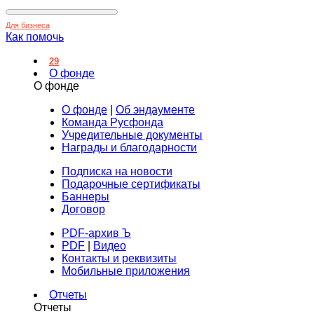
Для бизнеса
Как помочь
29
О фонде
О фонде
О фонде
|
Об эндаументе
Команда Русфонда
Учредительные документы
Награды и благодарности
Подписка на новости
Подарочные сертификаты
Баннеры
Договор
PDF-архив Ъ
PDF
|
Видео
Контакты и реквизиты
Мобильные приложения
Отчеты
Отчеты