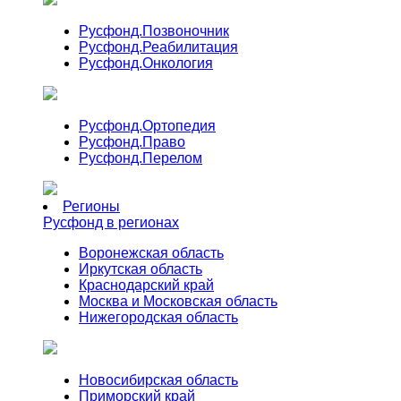
Русфонд.
Позвоночник
Русфонд.
Реабилитация
Русфонд.
Онкология
Русфонд.
Ортопедия
Русфонд.
Право
Русфонд.
Перелом
Регионы
Русфонд в регионах
Воронежская область
Иркутская область
Краснодарский край
Москва и Московская область
Нижегородская область
Новосибирская область
Приморский край