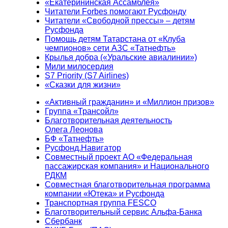
«Екатерининская Ассамблея»
Читатели Forbes помогают Русфонду
Читатели «Свободной прессы» – детям
Русфонда
Помощь детям Татарстана от «Клуба
чемпионов» сети АЗС «Татнефть»
Крылья добра («Уральские авиалинии»)
Мили милосердия
S7 Priority (S7 Airlines)
«Сказки для жизни»
«Активный гражданин» и «Миллион призов»
Группа «Трансойл»
Благотворительная деятельность
Олега Леонова
БФ «Татнефть»
Русфонд.Навигатор
Совместный проект АО «Федеральная
пассажирская компания» и Национального
РДКМ
Совместная благотворительная программа
компании «Ютека» и Русфонда
Транспортная группа FESCO
Благотворительный сервис Альфа-Банка
Сбербанк