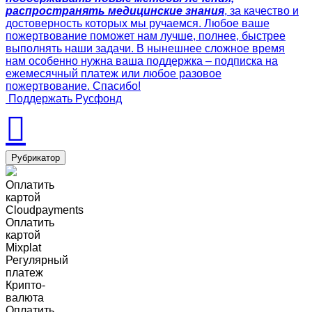
распространять медицинские знания
, за качество и
достоверность которых мы ручаемся. Любое ваше
пожертвование поможет нам лучше, полнее, быстрее
выполнять наши задачи. В нынешнее сложное время
нам особенно нужна ваша поддержка – подписка на
ежемесячный платеж или любое разовое
пожертвование. Спасибо!
Поддержать Русфонд
Рубрикатор
Оплатить
картой
Cloudpayments
Оплатить
картой
Mixplat
Регулярный
платеж
Крипто-
валюта
Оплатить