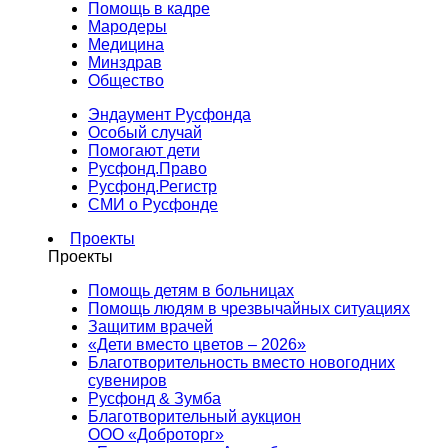
Помощь в кадре
Мародеры
Медицина
Минздрав
Общество
Эндаумент Русфонда
Особый случай
Помогают дети
Русфонд.Право
Русфонд.Регистр
СМИ о Русфонде
Проекты
Проекты
Помощь детям в больницах
Помощь людям в чрезвычайных ситуациях
Защитим врачей
«Дети вместо цветов – 2026»
Благотворительность вместо новогодних
сувениров
Русфонд & Зумба
Благотворительный аукцион
ООО «Доброторг»