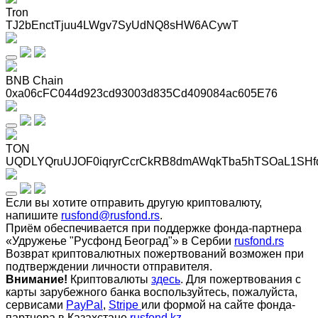
Tron
TJ2bEnctTjuu4LWgv7SyUdNQ8sHW6ACywT
BNB Chain
0xa06cFC044d923cd93003d835Cd409084ac605E76
TON
UQDLYQruUJOF0iqryrCcrCkRB8dmAWqkTba5hTSOaL1SHf
Если вы хотите отправить другую криптовалюту,
напишите
rusfond@rusfond.rs
.
Приём обеспечивается при поддержке фонда-партнера
«Удружење "Русфонд Београд"» в Сербии
rusfond.rs
Возврат криптовалютных пожертвований возможен при
подтверждении личности отправителя.
Внимание!
Криптовалюты
здесь
. Для пожертвования с
карты зарубежного банка воспользуйтесь, пожалуйста,
сервисами
PayPal
,
Stripe
или формой на сайте фонда-
партнера в Казахстане
rusfond.kz