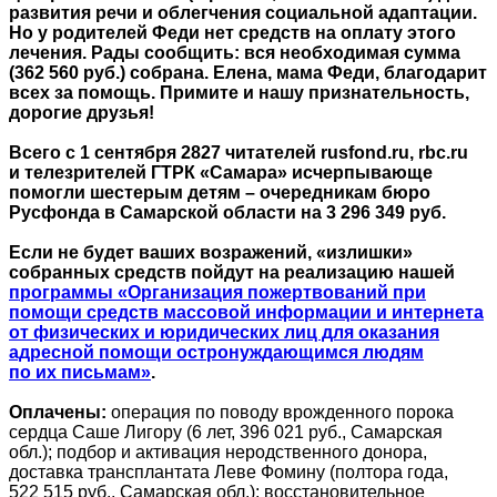
развития речи и облегчения социальной адаптации.
Но у родителей Феди нет средств на оплату этого
лечения. Рады сообщить: вся необходимая сумма
(362 560 руб.) собрана. Елена, мама Феди, благодарит
всех за помощь. Примите и нашу признательность,
дорогие друзья!
Всего с 1 сентября 2827 читателей rusfond.ru, rbc.ru
и телезрителей ГТРК «Самара» исчерпывающе
помогли шестерым детям – очередникам бюро
Русфонда в Самарской области на 3 296 349 руб.
Если не будет ваших возражений, «излишки»
собранных средств пойдут на реализацию нашей
программы «Организация пожертвований при
помощи средств массовой информации и интернета
от физических и юридических лиц для оказания
адресной помощи остронуждающимся людям
по их письмам»
.
Оплачены:
операция по поводу врожденного порока
сердца Саше Лигору (6 лет, 396 021 руб., Самарская
обл.); подбор и активация неродственного донора,
доставка трансплантата Леве Фомину (полтора года,
522 515 руб., Самарская обл.); восстановительное