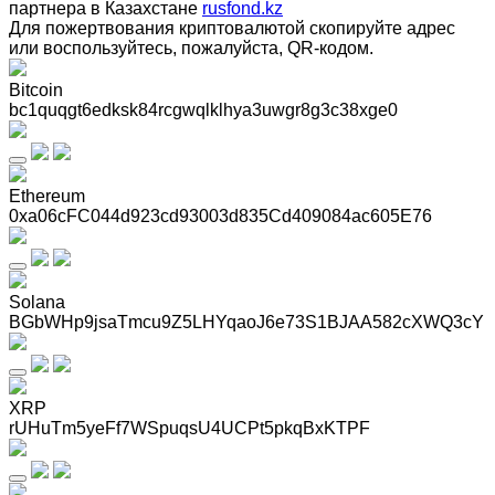
партнера в Казахстане
rusfond.kz
Для пожертвования криптовалютой скопируйте адрес
или воспользуйтесь, пожалуйста, QR-кодом
.
Bitcoin
bc1quqgt6edksk84rcgwqlklhya3uwgr8g3c38xge0
Ethereum
0xa06cFC044d923cd93003d835Cd409084ac605E76
Solana
BGbWHp9jsaTmcu9Z5LHYqaoJ6e73S1BJAA582cXWQ3cY
XRP
rUHuTm5yeFf7WSpuqsU4UCPt5pkqBxKTPF