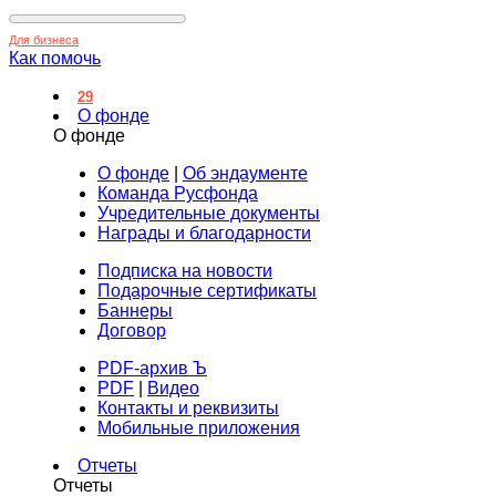
Для бизнеса
Как помочь
29
О фонде
О фонде
О фонде
|
Об эндаументе
Команда Русфонда
Учредительные документы
Награды и благодарности
Подписка на новости
Подарочные сертификаты
Баннеры
Договор
PDF-архив Ъ
PDF
|
Видео
Контакты и реквизиты
Мобильные приложения
Отчеты
Отчеты