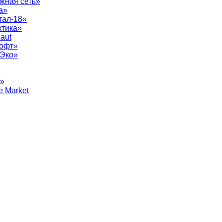
жная сеть»
а»
тал-18»
ктика»
aut
софт»
рЭко»
т»
e Market