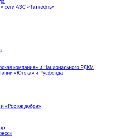
да
в» сети АЗС «Татнефть»
а
рская компания» и Национального РДКМ
пании «Ютека» и Русфонда
и «Росток добра»
up
ресс»