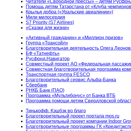
Читатели «Свободной прессы» – детям Русфон
Помощь детям Татарстана от «Клуба чемпионо
Крылья добра («Уральские авиалинии»)
Мили милосердия
S7 Priority (S7 Airlines)
«Сказки для жизни»
«Активный гражданин» и «Миллион призов»
Группа «Трансойл»
Благотворительная деятельность Олега Леонов
БФ «Татнефть»
Русфонд.Навигатор
Совместный проект АО «Федеральная пассажи
Совместная благотворительная программа ком
Транспортная группа FESCO
Благотворительный сервис Альфа-Банка
Сбербанк
РНКБ Банк (ПАО)
Программа «Мультибонус» от Банка ВТБ
Программа помощи детям Свердловской област
Тинькофф. Кэшбэк во благо
Благотворительный проект портала mos.ru
Благотворительный проект компании Indoor Gro
Благотворительные программы ГК «Кредитэксп