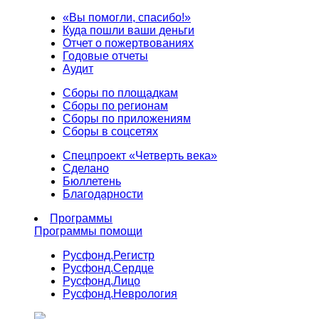
«Вы помогли, спасибо!»
Куда пошли ваши деньги
Отчет о пожертвованиях
Годовые отчеты
Аудит
Сборы по площадкам
Сборы по регионам
Сборы по приложениям
Сборы в соцсетях
Спецпроект «Четверть века»
Сделано
Бюллетень
Благодарности
Программы
Программы помощи
Русфонд.
Регистр
Русфонд.
Сердце
Русфонд.
Лицо
Русфонд.
Неврология