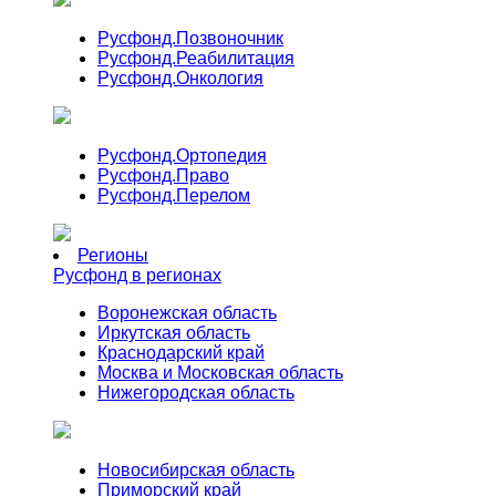
Русфонд.
Позвоночник
Русфонд.
Реабилитация
Русфонд.
Онкология
Русфонд.
Ортопедия
Русфонд.
Право
Русфонд.
Перелом
Регионы
Русфонд в регионах
Воронежская область
Иркутская область
Краснодарский край
Москва и Московская область
Нижегородская область
Новосибирская область
Приморский край