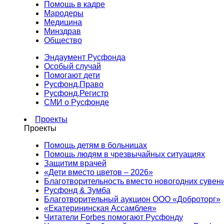
Помощь в кадре
Мародеры
Медицина
Минздрав
Общество
Эндаумент Русфонда
Особый случай
Помогают дети
Русфонд.Право
Русфонд.Регистр
СМИ о Русфонде
Проекты
Проекты
Помощь детям в больницах
Помощь людям в чрезвычайных ситуациях
Защитим врачей
«Дети вместо цветов – 2026»
Благотворительность вместо новогодних сувен
Русфонд & Зумба
Благотворительный аукцион ООО «Доброторг»
«Екатерининская Ассамблея»
Читатели Forbes помогают Русфонду