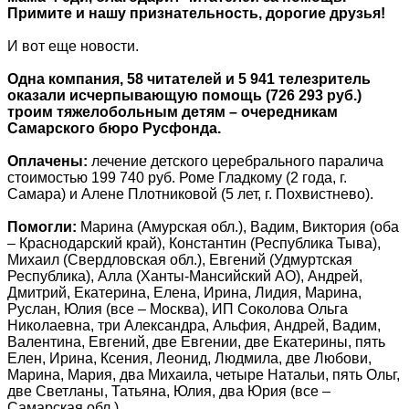
Примите и нашу признательность, дорогие друзья!
И вот еще новости.
Одна компания, 58 читателей и 5 941 телезритель
оказали исчерпывающую помощь (726 293 руб.)
троим тяжелобольным детям – очередникам
Самарского бюро Русфонда.
Оплачены:
лечение детского церебрального паралича
стоимостью 199 740 руб. Роме Гладкому (2 года, г.
Самара) и Алене Плотниковой (5 лет, г. Похвистнево).
Помогли:
Марина (Амурская обл.), Вадим, Виктория (оба
– Краснодарский край), Константин (Республика Тыва),
Михаил (Свердловская обл.), Евгений (Удмуртская
Республика), Алла (Ханты-Мансийский АО), Андрей,
Дмитрий, Екатерина, Елена, Ирина, Лидия, Марина,
Руслан, Юлия (все – Москва), ИП Соколова Ольга
Николаевна, три Александра, Альфия, Андрей, Вадим,
Валентина, Евгений, две Евгении, две Екатерины, пять
Елен, Ирина, Ксения, Леонид, Людмила, две Любови,
Марина, Мария, два Михаила, четыре Натальи, пять Ольг,
две Светланы, Татьяна, Юлия, два Юрия (все –
Самарская обл.).