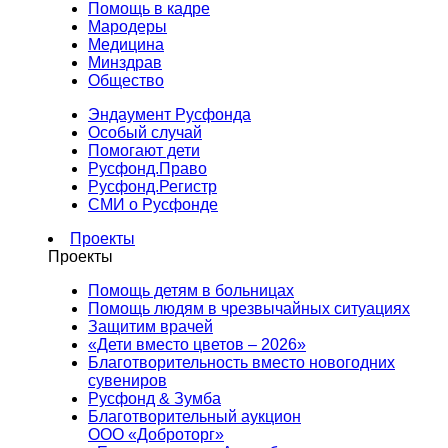
Помощь в кадре
Мародеры
Медицина
Минздрав
Общество
Эндаумент Русфонда
Особый случай
Помогают дети
Русфонд.Право
Русфонд.Регистр
СМИ о Русфонде
Проекты
Проекты
Помощь детям в больницах
Помощь людям в чрезвычайных ситуациях
Защитим врачей
«Дети вместо цветов – 2026»
Благотворительность вместо новогодних
сувениров
Русфонд & Зумба
Благотворительный аукцион
ООО «Доброторг»