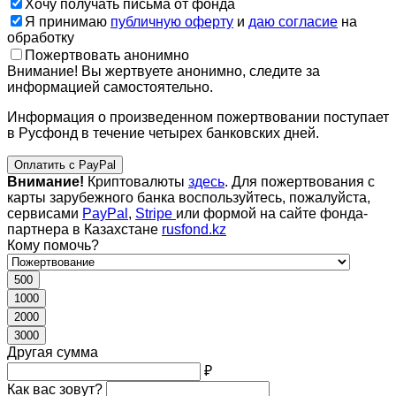
Хочу получать письма от фонда
Я принимаю
публичную оферту
и
даю согласие
на
обработку
Пожертвовать анонимно
Внимание! Вы жертвуете анонимно, следите за
информацией самостоятельно.
Информация о произведенном пожертвовании поступает
в Русфонд в течение четырех банковских дней.
Оплатить с PayPal
Внимание!
Криптовалюты
здесь
. Для пожертвования с
карты зарубежного банка воспользуйтесь, пожалуйста,
сервисами
PayPal
,
Stripe
или формой на сайте фонда-
партнера в Казахстане
rusfond.kz
Кому помочь?
500
1000
2000
3000
Другая сумма
₽
Как вас зовут?