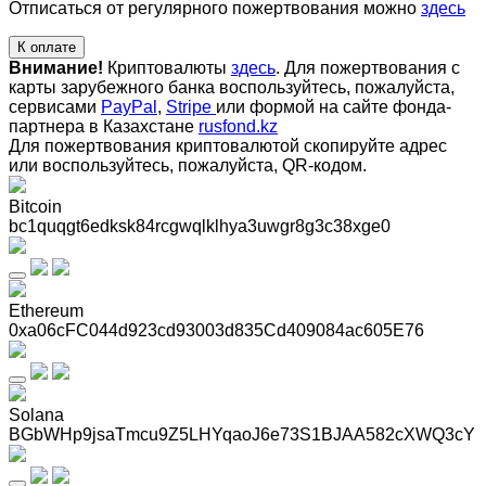
Отписаться от регулярного пожертвования можно
здесь
К оплате
Внимание!
Криптовалюты
здесь
. Для пожертвования с
карты зарубежного банка воспользуйтесь, пожалуйста,
сервисами
PayPal
,
Stripe
или формой на сайте фонда-
партнера в Казахстане
rusfond.kz
Для пожертвования криптовалютой скопируйте адрес
или воспользуйтесь, пожалуйста, QR-кодом
.
Bitcoin
bc1quqgt6edksk84rcgwqlklhya3uwgr8g3c38xge0
Ethereum
0xa06cFC044d923cd93003d835Cd409084ac605E76
Solana
BGbWHp9jsaTmcu9Z5LHYqaoJ6e73S1BJAA582cXWQ3cY