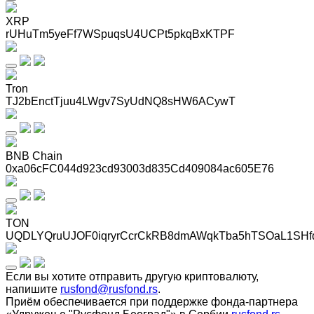
XRP
rUHuTm5yeFf7WSpuqsU4UCPt5pkqBxKTPF
Tron
TJ2bEnctTjuu4LWgv7SyUdNQ8sHW6ACywT
BNB Chain
0xa06cFC044d923cd93003d835Cd409084ac605E76
TON
UQDLYQruUJOF0iqryrCcrCkRB8dmAWqkTba5hTSOaL1SHf
Если вы хотите отправить другую криптовалюту,
напишите
rusfond@rusfond.rs
.
Приём обеспечивается при поддержке фонда-партнера