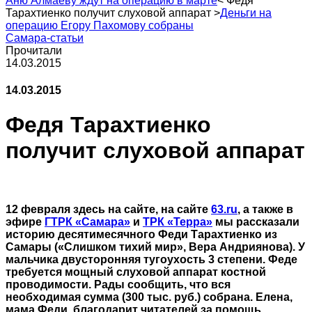
Аню Алмаеву ждут на операцию в марте
<
Федя
Тарахтиенко получит слуховой аппарат
>
Деньги на
операцию Егору Пахомову собраны
Самара-статьи
Прочитали
14.03.2015
14.03.2015
Федя Тарахтиенко
получит слуховой аппарат
12 февраля здесь на сайте, на сайте
63.ru
, а также в
эфире
ГТРК «Самара»
и
ТРК «Терра»
мы рассказали
историю десятимесячного Феди Тарахтиенко из
Самары («Слишком тихий мир», Вера Андриянова). У
мальчика двусторонняя тугоухость 3 степени. Феде
требуется мощный слуховой аппарат костной
проводимости. Рады сообщить, что вся
необходимая сумма (300 тыс. руб.) собрана. Елена,
мама Феди, благодарит читателей за помощь.