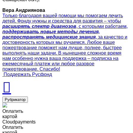
Вера Андриянова
Только благодаря вашей помощи мы помогаем лечить
детей. Фонду нужны и средства для развития – чтобы
расширять спектр диагнозов
, с которыми работаем,
поддерживать новые методы лечения,
распространять медицинские знания
, за качество и
достоверность которых мы ручаемся. Любое ваше
пожертвование поможет нам лучше, полнее, быстрее
выполнять наши задачи. В нынешнее сложное время
нам особенно нужна ваша поддержка – подписка на
ежемесячный платеж или любое разовое
пожертвование. Спасибо!
Поддержать Русфонд
Рубрикатор
Оплатить
картой
Cloudpayments
Оплатить
картой