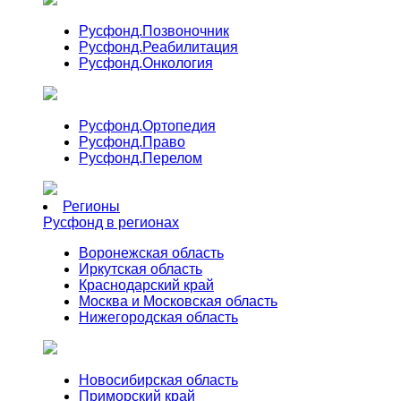
Русфонд.
Позвоночник
Русфонд.
Реабилитация
Русфонд.
Онкология
Русфонд.
Ортопедия
Русфонд.
Право
Русфонд.
Перелом
Регионы
Русфонд в регионах
Воронежская область
Иркутская область
Краснодарский край
Москва и Московская область
Нижегородская область
Новосибирская область
Приморский край