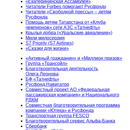
«Екатерининская Ассамблея»
Читатели Forbes помогают Русфонду
Читатели «Свободной прессы» – детям
Русфонда
Помощь детям Татарстана от «Клуба
чемпионов» сети АЗС «Татнефть»
Крылья добра («Уральские авиалинии»)
Мили милосердия
S7 Priority (S7 Airlines)
«Сказки для жизни»
«Активный гражданин» и «Миллион призов»
Группа «Трансойл»
Благотворительная деятельность
Олега Леонова
БФ «Татнефть»
Русфонд.Навигатор
Совместный проект АО «Федеральная
пассажирская компания» и Национального
РДКМ
Совместная благотворительная программа
компании «Ютека» и Русфонда
Транспортная группа FESCO
Благотворительный сервис Альфа-Банка
Сбербанк