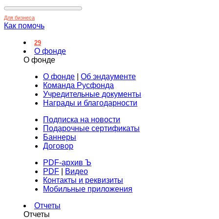
Для бизнеса
Как помочь
29
О фонде
О фонде
О фонде
|
Об эндаументе
Команда Русфонда
Учредительные документы
Награды и благодарности
Подписка на новости
Подарочные сертификаты
Баннеры
Договор
PDF-архив Ъ
PDF
|
Видео
Контакты и реквизиты
Мобильные приложения
Отчеты
Отчеты