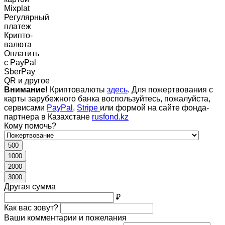
Mixplat
Регулярный
платеж
Крипто-
валюта
Оплатить
c PayPal
SberPay
QR и другое
Внимание!
Криптовалюты
здесь
. Для пожертвования с
карты зарубежного банка воспользуйтесь, пожалуйста,
сервисами
PayPal
,
Stripe
или формой на сайте фонда-
партнера в Казахстане
rusfond.kz
Кому помочь?
500
1000
2000
3000
Другая сумма
₽
Как вас зовут?
Ваши комментарии и пожелания