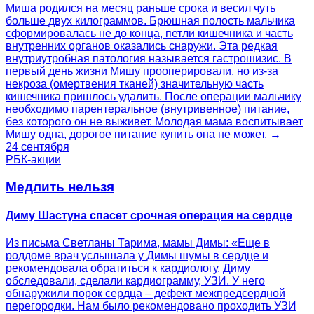
Миша родился на месяц раньше срока и весил чуть
больше двух килограммов. Брюшная полость мальчика
сформировалась не до конца, петли кишечника и часть
внутренних органов оказались снаружи. Эта редкая
внутриутробная патология называется гастрошизис. В
первый день жизни Мишу прооперировали, но из-за
некроза (омертвения тканей) значительную часть
кишечника пришлось удалить. После операции мальчику
необходимо парентеральное (внутривенное) питание,
без которого он не выживет. Молодая мама воспитывает
Мишу одна, дорогое питание купить она не может. →
24 сентября
РБК-акции
Медлить нельзя
Диму Шастуна спасет срочная операция на сердце
Из письма Светланы Тарима, мамы Димы: «Еще в
роддоме врач услышала у Димы шумы в сердце и
рекомендовала обратиться к кардиологу. Диму
обследовали, сделали кардиограмму, УЗИ. У него
обнаружили порок сердца – дефект межпредсердной
перегородки. Нам было рекомендовано проходить УЗИ