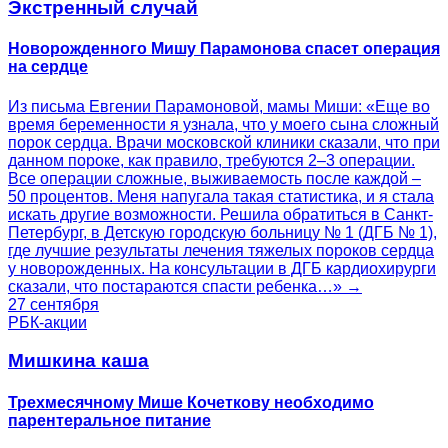
Экстренный случай
Новорожденного Мишу Парамонова спасет операция
на сердце
Из письма Евгении Парамоновой, мамы Миши: «Еще во
время беременности я узнала, что у моего сына сложный
порок сердца. Врачи московской клиники сказали, что при
данном пороке, как правило, требуются 2–3 операции.
Все операции сложные, выживаемость после каждой –
50 процентов. Меня напугала такая статистика, и я стала
искать другие возможности. Решила обратиться в Санкт-
Петербург, в Детскую городскую больницу № 1 (ДГБ № 1),
где лучшие результаты лечения тяжелых пороков сердца
у новорожденных. На консультации в ДГБ кардиохирурги
сказали, что постараются спасти ребенка…» →
27 сентября
РБК-акции
Мишкина каша
Трехмесячному Мише Кочеткову необходимо
парентеральное питание