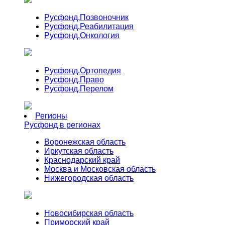
Русфонд.
Позвоночник
Русфонд.
Реабилитация
Русфонд.
Онкология
Русфонд.
Ортопедия
Русфонд.
Право
Русфонд.
Перелом
Регионы
Русфонд в регионах
Воронежская область
Иркутская область
Краснодарский край
Москва и Московская область
Нижегородская область
Новосибирская область
Приморский край