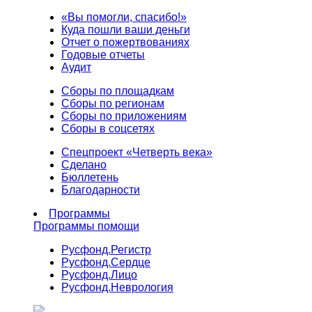
«Вы помогли, спасибо!»
Куда пошли ваши деньги
Отчет о пожертвованиях
Годовые отчеты
Аудит
Сборы по площадкам
Сборы по регионам
Сборы по приложениям
Сборы в соцсетях
Спецпроект «Четверть века»
Сделано
Бюллетень
Благодарности
Программы
Программы помощи
Русфонд.
Регистр
Русфонд.
Сердце
Русфонд.
Лицо
Русфонд.
Неврология