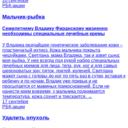
20 сентября
РБК-акции
Мальчик-рыбка
Семилетнему Владику Фиранскому жизненно
необходимы специальные лечебные кремы
У Владика редчайшее генетическое заболевание кожи –
пластинчатый ихтиоз. Кожа мальчика покрыта
чешуйками. Светлана, мама Владика, так и зовет сына:
моя рыбка. У нее всегда под рукой набор специальных
лечебных кремов для лица, тела, рук, ног и для самых
шероховатых зон: пяток, локтей, коленей. Светлана
мажет сына с головы до ног по пять раз в сутки, вставая к
ребенку и по ночам. Владик уже привык и не
просыпается от маминых прикосновений. Если не
нанести крем вовремя, у мальчика поднимается
температура, кожа сохнет и трескается. →
17 сентября
РБК-акции
Удалить опухоль