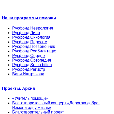
Наши программы помощи
Русфонд.Неврология
Русфонд.Лицо
Русфонд.Онкология
Русфонд.Перелом
Русфонд.Позвоночник
Русфонд.Реабилитация
Русфонд.Сердце
Русфонд.Ортопедия
Русфонд.Spina bifida
Русфонд.Регистр
Варя Иштрякова
Проекты. Архив
«Учитель помощи»
Благотворительный концерт «Дорогою добра.
Измени одну жизнь»
Благотворительный проект