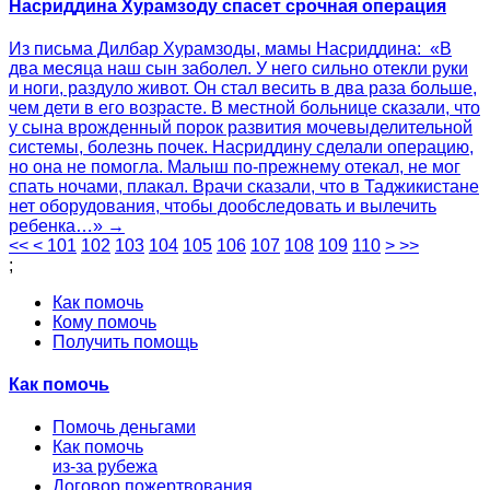
Насриддина Хурамзоду спасет срочная операция
Из письма Дилбар Хурамзоды, мамы Насриддина: «В
два месяца наш сын заболел. У него сильно отекли руки
и ноги, раздуло живот. Он стал весить в два раза больше,
чем дети в его возрасте. В местной больнице сказали, что
у сына врожденный порок развития мочевыделительной
системы, болезнь почек. Насриддину сделали операцию,
но она не помогла. Малыш по-прежнему отекал, не мог
спать ночами, плакал. Врачи сказали, что в Таджикистане
нет оборудования, чтобы дообследовать и вылечить
ребенка…» →
<<
<
101
102
103
104
105
106
107
108
109
110
>
>>
;
Как помочь
Кому помочь
Получить помощь
Как помочь
Помочь деньгами
Как помочь
из-за рубежа
Договор пожертвования