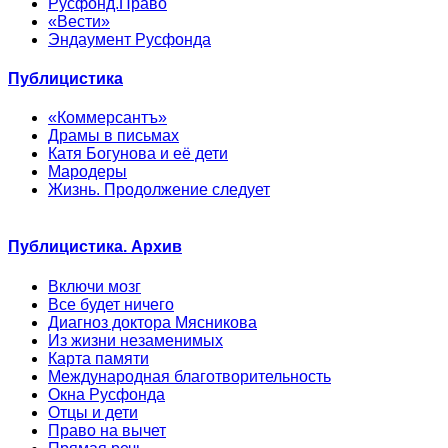
Русфонд.Право
«Вести»
Эндаумент Русфонда
Публицистика
«Коммерсантъ»
Драмы в письмах
Катя Богунова и её дети
Мародеры
Жизнь. Продолжение следует
Публицистика. Архив
Включи мозг
Все будет ничего
Диагноз доктора Мясникова
Из жизни незаменимых
Карта памяти
Международная благотворительность
Окна Русфонда
Отцы и дети
Право на вычет