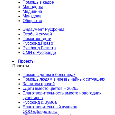
Помощь в кадре
Мародеры
Медицина
Минздрав
Общество
Эндаумент Русфонда
Особый случай
Помогают дети
Русфонд.Право
Русфонд.Регистр
СМИ о Русфонде
Проекты
Проекты
Помощь детям в больницах
Помощь людям в чрезвычайных ситуациях
Защитим врачей
«Дети вместо цветов – 2026»
Благотворительность вместо новогодних
сувениров
Русфонд & Зумба
Благотворительный аукцион
ООО «Доброторг»