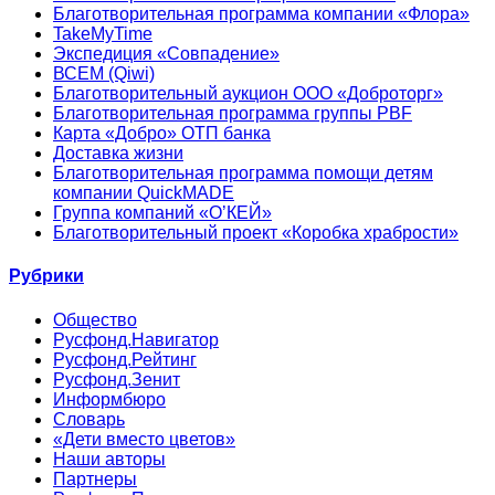
Благотворительная программа компании «Флора»
TakeMyTime
Экспедиция «Совпадение»
ВСЕМ (Qiwi)
Благотворительный аукцион ООО «Доброторг»
Благотворительная программа группы PBF
Карта «Добро» ОТП банка
Доставка жизни
Благотворительная программа помощи детям
компании QuickMADE
Группа компаний «О’КЕЙ»
Благотворительный проект «Коробка храбрости»
Рубрики
Общество
Русфонд.Навигатор
Русфонд.Рейтинг
Русфонд.Зенит
Информбюро
Словарь
«Дети вместо цветов»
Наши авторы
Партнеры