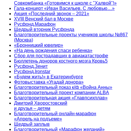
Совкомбанка «Готовимся к школе с "Халвой"!»
Гала-концерт «Иван Васильев. С любовью…»
Акция «Последний звонок – 2021»
XVIII Венский бал в Москве
Русфонд.Марафон
Щедрый вторник Русфонда
Благотворительные проекты учеников школы №867
(Москва)
«Бронницкий ювелир»
«На день рождения спаси ребенка»
Сбор для пострадавших в авиакатастрофе
Бюллетень доноров костного мозга Кровь5
Русфонд.Зенит
Русфонд.Ironstar
«Будем жить!» в Екатеринбурге
Фотовыставка «Угадай донора»
Благотворительный показ к/ф «Война Анны»
Благотворительный проект компании ALBA
Благотворительная акция «Главпсихплав»
Дмитрий Хворостовский
и друзья – детям
Благотворительный онлайн‑марафон
«Апрель на подъеме»
Щедрый заплыв
Благотворительный «Марафон желаний»