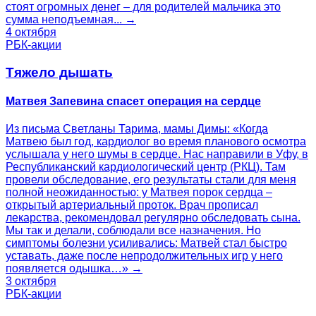
стоят огромных денег – для родителей мальчика это
сумма неподъемная... →
4 октября
РБК-акции
Тяжело дышать
Матвея Запевина спасет операция на сердце
Из письма Светланы Тарима, мамы Димы: «Когда
Матвею был год, кардиолог во время планового осмотра
услышала у него шумы в сердце. Нас направили в Уфу, в
Республиканский кардиологический центр (РКЦ). Там
провели обследование, его результаты стали для меня
полной неожиданностью: у Матвея порок сердца –
открытый артериальный проток. Врач прописал
лекарства, рекомендовал регулярно обследовать сына.
Мы так и делали, соблюдали все назначения. Но
симптомы болезни усиливались: Матвей стал быстро
уставать, даже после непродолжительных игр у него
появляется одышка…» →
3 октября
РБК-акции