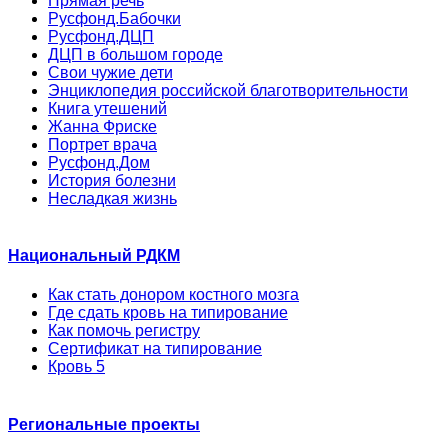
Прямая речь
Русфонд.Бабочки
Русфонд.ДЦП
ДЦП в большом городе
Свои чужие дети
Энциклопедия российской благотворительности
Книга утешений
Жанна Фриске
Портрет врача
Русфонд.Дом
История болезни
Несладкая жизнь
Национальный РДКМ
Как стать донором костного мозга
Где сдать кровь на типирование
Как помочь регистру
Сертификат на типирование
Кровь 5
Региональные проекты