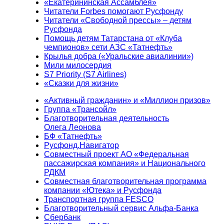
«Екатерининская Ассамблея»
Читатели Forbes помогают Русфонду
Читатели «Свободной прессы» – детям
Русфонда
Помощь детям Татарстана от «Клуба
чемпионов» сети АЗС «Татнефть»
Крылья добра («Уральские авиалинии»)
Мили милосердия
S7 Priority (S7 Airlines)
«Сказки для жизни»
«Активный гражданин» и «Миллион призов»
Группа «Трансойл»
Благотворительная деятельность
Олега Леонова
БФ «Татнефть»
Русфонд.Навигатор
Совместный проект АО «Федеральная
пассажирская компания» и Национального
РДКМ
Совместная благотворительная программа
компании «Ютека» и Русфонда
Транспортная группа FESCO
Благотворительный сервис Альфа-Банка
Сбербанк