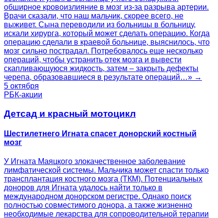
обширное кровоизлияние в мозг из-за разрыва артерии.
Врачи сказали, что наш мальчик, скорее всего, не
выживет. Сына переводили из больницы в больницу,
искали хирурга, который может сделать операцию. Когда
операцию сделали в краевой больнице, выяснилось, что
мозг сильно пострадал. Потребовалось еще несколько
операций, чтобы устранить отек мозга и вывести
скапливающуюся жидкость, затем – закрыть дефекты
черепа, образовавшиеся в результате операций…» →
5 октября
РБК-акции
Детсад и красный мотоцикл
Шестилетнего Игната спасет донорский костный
мозг
У Игната Маяцкого злокачественное заболевание
лимфатической системы. Мальчика может спасти только
трансплантация костного мозга (ТКМ). Потенциальных
доноров для Игната удалось найти только в
международном донорском регистре. Однако поиск
полностью совместимого донора, а также жизненно
необходимые лекарства для сопроводительной терапии