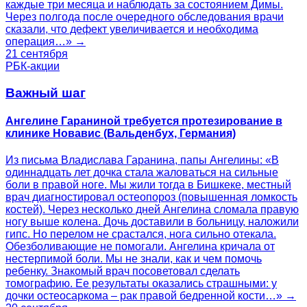
каждые три месяца и наблюдать за состоянием Димы.
Через полгода после очередного обследования врачи
сказали, что дефект увеличивается и необходима
операция…» →
21 сентября
РБК-акции
Важный шаг
Ангелине Гараниной требуется протезирование в
клинике Новавис (Вальденбух, Германия)
Из письма Владислава Гаранина, папы Ангелины: «В
одиннадцать лет дочка стала жаловаться на сильные
боли в правой ноге. Мы жили тогда в Бишкеке, местный
врач диагностировал остеопороз (повышенная ломкость
костей). Через несколько дней Ангелина сломала правую
ногу выше колена. Дочь доставили в больницу, наложили
гипс. Но перелом не срастался, нога сильно отекала.
Обезболивающие не помогали. Ангелина кричала от
нестерпимой боли. Мы не знали, как и чем помочь
ребенку. Знакомый врач посоветовал сделать
томографию. Ее результаты оказались страшными: у
дочки остеосаркома – рак правой бедренной кости…» →