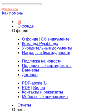
Для бизнеса
Как помочь
29
О фонде
О фонде
О фонде
|
Об эндаументе
Команда Русфонда
Учредительные документы
Награды и благодарности
Подписка на новости
Подарочные сертификаты
Баннеры
Договор
PDF-архив Ъ
PDF
|
Видео
Контакты и реквизиты
Мобильные приложения
Отчеты
Отчеты