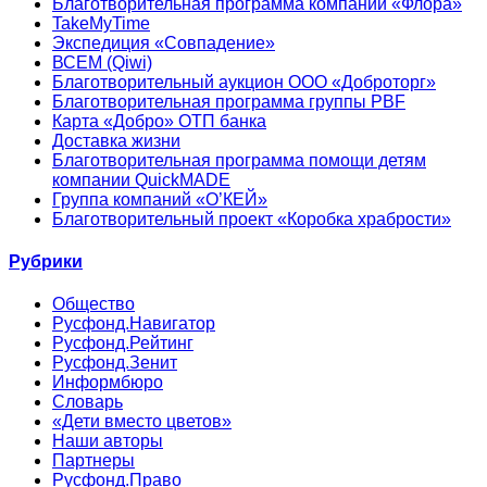
Благотворительная программа компании «Флора»
TakeMyTime
Экспедиция «Совпадение»
ВСЕМ (Qiwi)
Благотворительный аукцион ООО «Доброторг»
Благотворительная программа группы PBF
Карта «Добро» ОТП банка
Доставка жизни
Благотворительная программа помощи детям
компании QuickMADE
Группа компаний «О’КЕЙ»
Благотворительный проект «Коробка храбрости»
Рубрики
Общество
Русфонд.Навигатор
Русфонд.Рейтинг
Русфонд.Зенит
Информбюро
Словарь
«Дети вместо цветов»
Наши авторы
Партнеры
Русфонд.Право