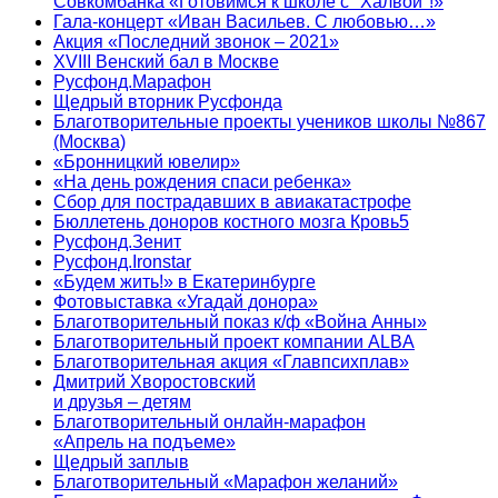
Совкомбанка «Готовимся к школе с "Халвой"!»
Гала-концерт «Иван Васильев. С любовью…»
Акция «Последний звонок – 2021»
XVIII Венский бал в Москве
Русфонд.Марафон
Щедрый вторник Русфонда
Благотворительные проекты учеников школы №867
(Москва)
«Бронницкий ювелир»
«На день рождения спаси ребенка»
Сбор для пострадавших в авиакатастрофе
Бюллетень доноров костного мозга Кровь5
Русфонд.Зенит
Русфонд.Ironstar
«Будем жить!» в Екатеринбурге
Фотовыставка «Угадай донора»
Благотворительный показ к/ф «Война Анны»
Благотворительный проект компании ALBA
Благотворительная акция «Главпсихплав»
Дмитрий Хворостовский
и друзья – детям
Благотворительный онлайн‑марафон
«Апрель на подъеме»
Щедрый заплыв
Благотворительный «Марафон желаний»