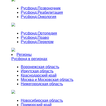
Русфонд.
Позвоночник
Русфонд.
Реабилитация
Русфонд.
Онкология
Русфонд.
Ортопедия
Русфонд.
Право
Русфонд.
Перелом
Регионы
Русфонд в регионах
Воронежская область
Иркутская область
Краснодарский край
Москва и Московская область
Нижегородская область
Новосибирская область
Приморский край