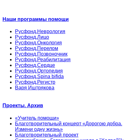
Наши программы помощи
Русфонд.Неврология
Русфонд.Лицо
Русфонд.Онкология
Русфонд.Перелом
Русфонд.Позвоночник
Русфонд.Реабилитация
Русфонд.Сердце
Русфонд.Ортопедия
Русфонд.Spina bifida
Русфонд.Регистр
Варя Иштрякова
Проекты. Архив
«Учитель помощи»
Благотворительный концерт «Дорогою добра.
Измени одну жизнь»
Благотворительный проект