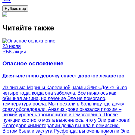
Рубрикатор
Читайте также
23 июля
РБК-акции
Опасное осложнение
Десятилетнюю девочку спасет дорогое лекарство
Из письма Марины Карелиной, мамы Эли: «Дочке было
четыре года, когда она заболела. Все началось как
обычная ангина, но лечение Эле не помогало,
температура росла. Мы поехали в больницу, где дочку
сразу обследовали. Анализ крови оказался плохим –
низкий уровень тромбоцитов и гемоглобина. После
пункции костного мозга выяснилось, что у Эли рак крови!
Благодаря химиотерапии дочка вышла в ремиссию.
В этом была и заслуга Русфонда: вы очень помогли Эле,