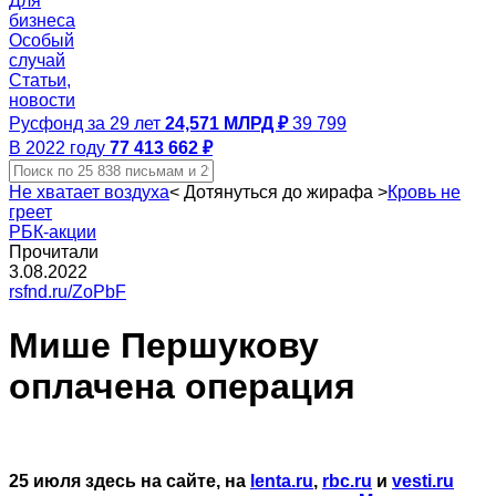
Для
бизнеса
Особый
случай
Статьи,
новости
Русфонд за 29 лет
24,571 МЛРД ₽
39 799
В 2022 году
77 413 662 ₽
Не хватает воздуха
<
Дотянуться до жирафа
>
Кровь не
греет
РБК-акции
Прочитали
3.08.2022
rsfnd.ru/ZoPbF
Мише Першукову
оплачена операция
25 июля здесь на сайте, на
lenta.ru
,
rbc.ru
и
vesti.ru