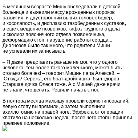
В месячном возрасте Мишу обследовали в детской
больнице и выявили массу врожденных пороков
развития: и двусторонний вывих головок бедер,
и косолапость, и дисплазию тазобедренных суставов,
а еще смещение позвонков, кифоз грудного отдела
и сколиоз поясничного отдела позвоночника,
деформацию стоп, нарушение работы сердца...
Диагнозов было так много, что родители Миши
не успевали их записывать.
– Я даже представить раньше не мог, что у одного
человека, тем более такого маленького, может быть
столько болячек! – говорит Мишин папа Алексей. –
Откуда? Сережа, его брат-двойняшка, был здоров.
Старшая дочка Олеся тоже. А с Мишей даже врачи
не знали, что делать. Решили начать с ног.
В полтора месяца малышу провели серию гипсований,
левую стопу выпрямили, а затем выполнили
ахиллотомию на правой ноге. Эффекта от операции
хватило на несколько недель, после чего стопы приняли
прежнее положение.