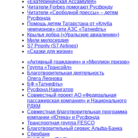
«Екатерининская Ассамблея»
Читатели Forbes помогают Русфонду
Читатели «Свободной прессы» – детям
Русфонда
Помощь детям Татарстана от «Клуба
чемпионов» сети АЗС «Татнефть»
Крылья добра («Уральские авиалинии»)
Мили милосердия
S7 Priority (S7 Airlines)
«Сказки для жизни»
«Активный гражданин» и «Миллион призов»
Группа «Трансойл»
Благотворительная деятельность
Олега Леонова
БФ «Татнефть»
Русфонд.Навигатор
Совместный проект АО «Федеральная
пассажирская компания» и Национального
РДКМ
Совместная благотворительная программа
компании «Ютека» и Русфонда
Транспортная группа FESCO
Благотворительный сервис Альфа-Банка
Сбербанк