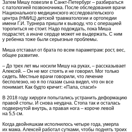
Затем Мишу повезли в Санкт-Петербург – разбираться
с патологией позвоночника. После обследования врачи
Национального медицинского исследовательского
центра (НМИЦ) детской травматологии и ортопедии
имени Г.И. Турнера пришли к выводу, что с операцией
торопиться не стоит. Надо подождать, пока Миша
подрастет, а иначе сердце может не выдержать. С ним
у ребенка тоже были серьезные проблемы.
Миша отставал от брата по всем параметрам: рост, вес,
общее развитие.
– До трех лет мы носили Мишу на руках, – рассказывает
Алексей. – Он не мог стоять и не говорил. Мог только
сидеть. Местные врачи говорили, что лечение
бесполезно, но я по глазам сына видел, что он все
понимает. Как будто кричит: «Папа, спаси!»
В 2018 году хирурги попытались устранить деформацию
правой стопы. И снова неудача. Стопа так и осталась
подвернутой внутрь, а правая нога – короче левой
на 5,5 см.
Когда двойняшкам исполнилось четыре года, умерла
их мама. Алексей работал сутками, чтобы поднять троих