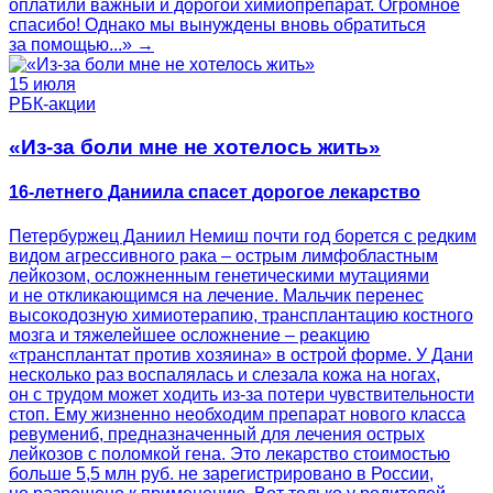
оплатили важный и дорогой химиопрепарат. Огромное
спасибо! Однако мы вынуждены вновь обратиться
за помощью...» →
15 июля
РБК-акции
«Из-за боли мне не хотелось жить»
16-летнего Даниила спасет дорогое лекарство
Петербуржец Даниил Немиш почти год борется с редким
видом агрессивного рака – острым лимфобластным
лейкозом, осложненным генетическими мутациями
и не откликающимся на лечение. Мальчик перенес
высокодозную химиотерапию, трансплантацию костного
мозга и тяжелейшее осложнение – реакцию
«трансплантат против хозяина» в острой форме. У Дани
несколько раз воспалялась и слезала кожа на ногах,
он с трудом может ходить из-за потери чувствительности
стоп. Ему жизненно необходим препарат нового класса
ревумениб, предназначенный для лечения острых
лейкозов с поломкой гена. Это лекарство стоимостью
больше 5,5 млн руб. не зарегистрировано в России,