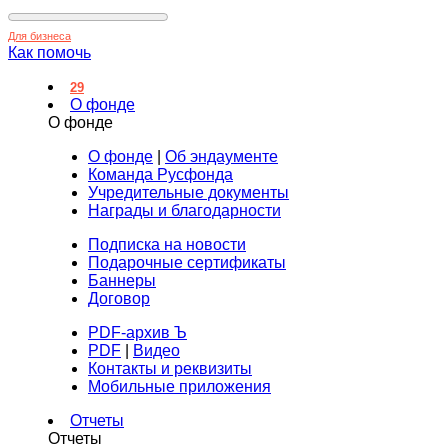
Для бизнеса
Как помочь
29
О фонде
О фонде
О фонде
|
Об эндаументе
Команда Русфонда
Учредительные документы
Награды и благодарности
Подписка на новости
Подарочные сертификаты
Баннеры
Договор
PDF-архив Ъ
PDF
|
Видео
Контакты и реквизиты
Мобильные приложения
Отчеты
Отчеты