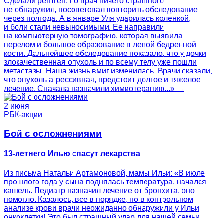
Сделали рентген, но врач ничего страшного
не обнаружил, посоветовал повторить обследование
через полгода. А в январе Уля ударилась коленкой,
и боли стали невыносимыми. Ее направили
на компьютерную томографию, которая выявила
перелом и большое образование в левой бедренной
кости. Дальнейшее обследование показало, что у дочки
злокачественная опухоль и по всему телу уже пошли
метастазы. Наша жизнь вмиг изменилась. Врачи сказали,
что опухоль агрессивная, предстоит долгое и тяжелое
лечение. Сначала назначили химиотерапию...» →
2 июня
РБК-акции
Бой с осложнениями
13-летнего Илью спасут лекарства
Из письма Натальи Артамоновой, мамы Ильи: «В июле
прошлого года у сына поднялась температура, начался
кашель. Педиатр назначил лечение от бронхита, оно
помогло. Казалось, все в порядке, но в контрольном
анализе крови врачи неожиданно обнаружили у Ильи
онкоклетки! Это был страшный удар для нашей семьи.