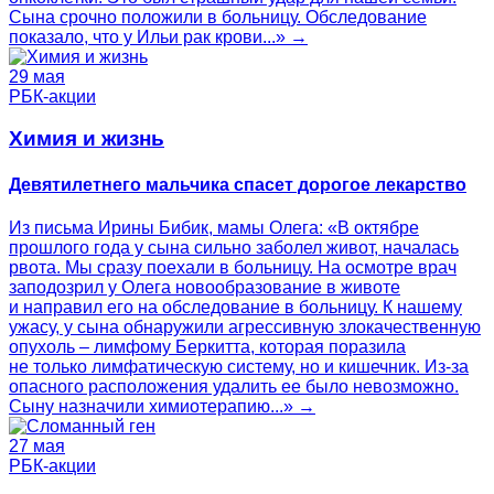
Сына срочно положили в больницу. Обследование
показало, что у Ильи рак крови...» →
29 мая
РБК-акции
Химия и жизнь
Девятилетнего мальчика спасет дорогое лекарство
Из письма Ирины Бибик, мамы Олега: «В октябре
прошлого года у сына сильно заболел живот, началась
рвота. Мы сразу поехали в больницу. На осмотре врач
заподозрил у Олега новообразование в животе
и направил его на обследование в больницу. К нашему
ужасу, у сына обнаружили агрессивную злокачественную
опухоль – лимфому Беркитта, которая поразила
не только лимфатическую систему, но и кишечник. Из-за
опасного расположения удалить ее было невозможно.
Сыну назначили химиотерапию...» →
27 мая
РБК-акции