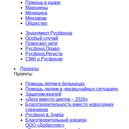
Помощь в кадре
Мародеры
Медицина
Минздрав
Общество
Эндаумент Русфонда
Особый случай
Помогают дети
Русфонд.Право
Русфонд.Регистр
СМИ о Русфонде
Проекты
Проекты
Помощь детям в больницах
Помощь людям в чрезвычайных ситуациях
Защитим врачей
«Дети вместо цветов – 2026»
Благотворительность вместо новогодних
сувениров
Русфонд & Зумба
Благотворительный аукцион
ООО «Доброторг»