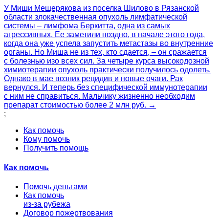
У Миши Мещерякова из поселка Шилово в Рязанской
области злокачественная опухоль лимфатической
системы – лимфома Беркитта, одна из самых
агрессивных. Ее заметили поздно, в начале этого года,
когда она уже успела запустить метастазы во внутренние
органы. Но Миша не из тех, кто сдается, – он сражается
с болезнью изо всех сил. За четыре курса высокодозной
химиотерапии опухоль практически получилось одолеть.
Однако в мае возник рецидив и новые очаги. Рак
вернулся. И теперь без специфической иммунотерапии
с ним не справиться. Мальчику жизненно необходим
препарат стоимостью более 2 млн руб. →
;
Как помочь
Кому помочь
Получить помощь
Как помочь
Помочь деньгами
Как помочь
из-за рубежа
Договор пожертвования