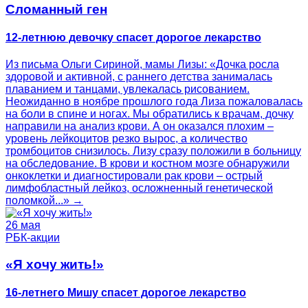
Сломанный ген
12-летнюю девочку спасет дорогое лекарство
Из письма Ольги Сириной, мамы Лизы: «Дочка росла
здоровой и активной, с раннего детства занималась
плаванием и танцами, увлекалась рисованием.
Неожиданно в ноябре прошлого года Лиза пожаловалась
на боли в спине и ногах. Мы обратились к врачам, дочку
направили на анализ крови. А он оказался плохим –
уровень лейкоцитов резко вырос, а количество
тромбоцитов снизилось. Лизу сразу положили в больницу
на обследование. В крови и костном мозге обнаружили
онкоклетки и диагностировали рак крови – острый
лимфобластный лейкоз, осложненный генетической
поломкой...» →
26 мая
РБК-акции
«Я хочу жить!»
16-летнего Мишу спасет дорогое лекарство