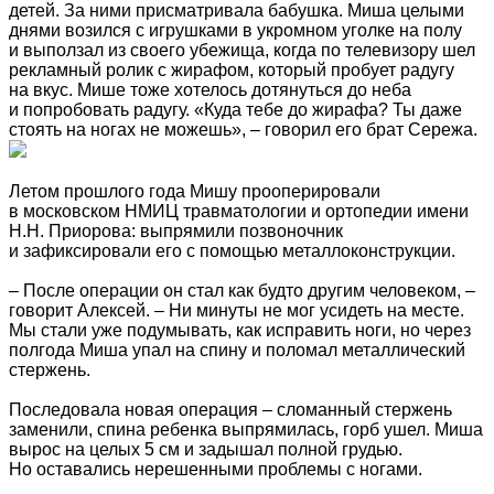
детей. За ними присматривала бабушка. Миша целыми
днями возился с игрушками в укромном уголке на полу
и выползал из своего убежища, когда по телевизору шел
рекламный ролик с жирафом, который пробует радугу
на вкус. Мише тоже хотелось дотянуться до неба
и попробовать радугу. «Куда тебе до жирафа? Ты даже
стоять на ногах не можешь», – говорил его брат Сережа.
Летом прошлого года Мишу прооперировали
в московском НМИЦ травматологии и ортопедии имени
Н.Н. Приорова: выпрямили позвоночник
и зафиксировали его с помощью металлоконструкции.
– После операции он стал как будто другим человеком, –
говорит Алексей. – Ни минуты не мог усидеть на месте.
Мы стали уже подумывать, как исправить ноги, но через
полгода Миша упал на спину и поломал металлический
стержень.
Последовала новая операция – сломанный стержень
заменили, спина ребенка выпрямилась, горб ушел. Миша
вырос на целых 5 см и задышал полной грудью.
Но оставались нерешенными проблемы с ногами.