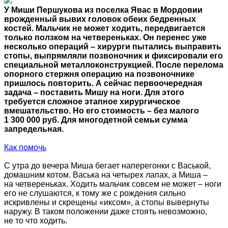
У Миши Першукова из поселка Явас в Мордовии
врожденный вывих головок обеих бедренных
костей. Мальчик не может ходить, передвигается
только ползком на четвереньках. Он перенес уже
несколько операций – хирурги пытались выправить
стопы, выпрямляли позвоночник и фиксировали его
специальной металлоконструкцией. После перелома
опорного стержня операцию на позвоночнике
пришлось повторить. А сейчас первоочередная
задача – поставить Мишу на ноги. Для этого
требуется сложное этапное хирургическое
вмешательство. Но его стоимость – без малого
1 300 000 руб. Для многодетной семьи сумма
запредельная.
Как помочь
С утра до вечера Миша бегает наперегонки с Васькой,
домашним котом. Васька на четырех лапах, а Миша –
на четвереньках. Ходить мальчик совсем не может – ноги
его не слушаются, к тому же с рождения сильно
искривлены и скрещены «иксом», а стопы вывернуты
наружу. В таком положении даже стоять невозможно,
не то что ходить.