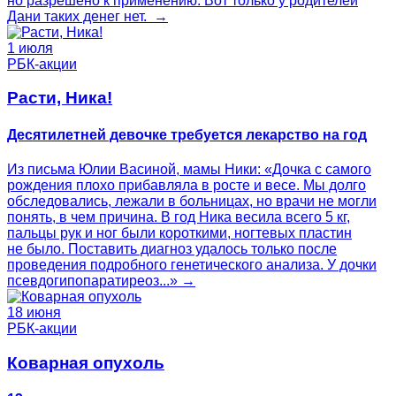
но разрешено к применению. Вот только у родителей
Дани таких денег нет. →
1 июля
РБК-акции
Расти, Ника!
Десятилетней девочке требуется лекарство на год
Из письма Юлии Васиной, мамы Ники: «Дочка с самого
рождения плохо прибавляла в росте и весе. Мы долго
обследовались, лежали в больницах, но врачи не могли
понять, в чем причина. В год Ника весила всего 5 кг,
пальцы рук и ног были короткими, ногтевых пластин
не было. Поставить диагноз удалось только после
проведения подробного генетического анализа. У дочки
псевдогипопаратиреоз...» →
18 июня
РБК-акции
Коварная опухоль