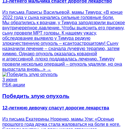
13-летнего мальчика спасет дорогое лекарство
Из письма Ларисы Васильевой, мамы Тимура: «В конце
2022 года у сына начались сильные головные боли.
Мы обратились к врачам, у Тимура заподозрили высокое
внутричерепное давление. Чтобы выяснить его причину,
сыну провели МРТ головы. К нашему ужасу,
обследование выявило у Тимура редкую
злокачественную опухоль – ксантоастроцитому! Сыну
назначили лечение – сначала лучевую терапию, затем
химию. Однако опухоль оказалась коварной
и агрессивной, плохо поддавалась лечению. Тимуру
провели несколько операций – опухоль удаляли, но она
вырастала вновь...» →
3 июня
РБК-акции
Победить злую опухоль
12-летнюю девочку спасут дорогие лекарства
Из письма Екатерины Норенко, мамы Ули: «Осенью
прошлого года дочка стала жаловаться на боли в ноге.