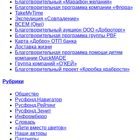
Благотворительный «Марафон желаний»
Благотворительная программа компании «Флора»
TakeMyTime
Экспедиция «Совпадение»
ВСЕМ (Qiwi)
Благотворительный аукцион ООО «Доброторг»
Благотворительная программа группы PBF
Карта «Добро» ОТП банка
Доставка жизни
Благотворительная программа помощи детям
компании QuickMADE
Группа компаний «О’КЕЙ»
Благотворительный проект «Коробка храбрости»
Рубрики
Общество
Русфонд.Навигатор
Русфонд.Рейтинг
Русфонд.Зенит
Информбюро
Словарь
«Дети вместо цветов»
Наши авторы
Партнеры