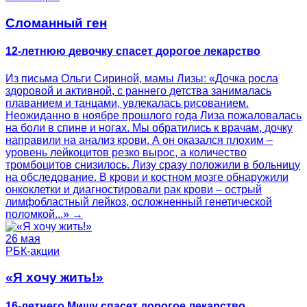
Сломанный ген
12-летнюю девочку спасет дорогое лекарство
Из письма Ольги Сириной, мамы Лизы: «Дочка росла
здоровой и активной, с раннего детства занималась
плаванием и танцами, увлекалась рисованием.
Неожиданно в ноябре прошлого года Лиза пожаловалась
на боли в спине и ногах. Мы обратились к врачам, дочку
направили на анализ крови. А он оказался плохим –
уровень лейкоцитов резко вырос, а количество
тромбоцитов снизилось. Лизу сразу положили в больницу
на обследование. В крови и костном мозге обнаружили
онкоклетки и диагностировали рак крови – острый
лимфобластный лейкоз, осложненный генетической
поломкой...» →
26 мая
РБК-акции
«Я хочу жить!»
16-летнего Мишу спасет дорогое лекарство