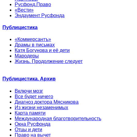
Русфонд.Право
«Вести»
Эндаумент Русфонда
Публицистика
«Коммерсантъ»
Драмы в письмах
Катя Богунова и её дети
Мародеры
Жизнь. Продолжение следует
Публицистика. Архив
Включи мозг
Все будет ничего
Диагноз доктора Мясникова
Из жизни незаменимых
Карта памяти
Международная благотворительность
Окна Русфонда
Отцы и дети
Право на вычет