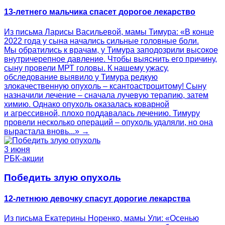
13-летнего мальчика спасет дорогое лекарство
Из письма Ларисы Васильевой, мамы Тимура: «В конце
2022 года у сына начались сильные головные боли.
Мы обратились к врачам, у Тимура заподозрили высокое
внутричерепное давление. Чтобы выяснить его причину,
сыну провели МРТ головы. К нашему ужасу,
обследование выявило у Тимура редкую
злокачественную опухоль – ксантоастроцитому! Сыну
назначили лечение – сначала лучевую терапию, затем
химию. Однако опухоль оказалась коварной
и агрессивной, плохо поддавалась лечению. Тимуру
провели несколько операций – опухоль удаляли, но она
вырастала вновь...» →
3 июня
РБК-акции
Победить злую опухоль
12-летнюю девочку спасут дорогие лекарства
Из письма Екатерины Норенко, мамы Ули: «Осенью