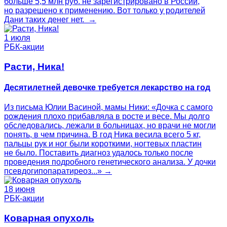
больше 5,5 млн руб. не зарегистрировано в России,
но разрешено к применению. Вот только у родителей
Дани таких денег нет. →
1 июля
РБК-акции
Расти, Ника!
Десятилетней девочке требуется лекарство на год
Из письма Юлии Васиной, мамы Ники: «Дочка с самого
рождения плохо прибавляла в росте и весе. Мы долго
обследовались, лежали в больницах, но врачи не могли
понять, в чем причина. В год Ника весила всего 5 кг,
пальцы рук и ног были короткими, ногтевых пластин
не было. Поставить диагноз удалось только после
проведения подробного генетического анализа. У дочки
псевдогипопаратиреоз...» →
18 июня
РБК-акции
Коварная опухоль