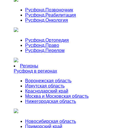
Русфонд.
Позвоночник
Русфонд.
Реабилитация
Русфонд.
Онкология
Русфонд.
Ортопедия
Русфонд.
Право
Русфонд.
Перелом
Регионы
Русфонд в регионах
Воронежская область
Иркутская область
Краснодарский край
Москва и Московская область
Нижегородская область
Новосибирская область
Приморский край