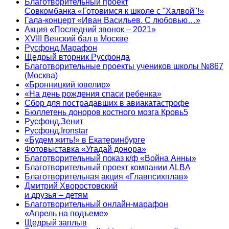
Благотворительный проект
Совкомбанка «Готовимся к школе с "Халвой"!»
Гала-концерт «Иван Васильев. С любовью…»
Акция «Последний звонок – 2021»
XVIII Венский бал в Москве
Русфонд.Марафон
Щедрый вторник Русфонда
Благотворительные проекты учеников школы №867
(Москва)
«Бронницкий ювелир»
«На день рождения спаси ребенка»
Сбор для пострадавших в авиакатастрофе
Бюллетень доноров костного мозга Кровь5
Русфонд.Зенит
Русфонд.Ironstar
«Будем жить!» в Екатеринбурге
Фотовыставка «Угадай донора»
Благотворительный показ к/ф «Война Анны»
Благотворительный проект компании ALBA
Благотворительная акция «Главпсихплав»
Дмитрий Хворостовский
и друзья – детям
Благотворительный онлайн‑марафон
«Апрель на подъеме»
Щедрый заплыв