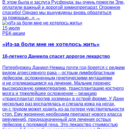
В этом была и заслуга Русфонда: вы очень помогли Эле,
оплатили важный и дорогой химиопрепарат. Огромное
спасибо! Однако мы вынуждены вновь обратиться
за помощью...» →
15 июля
РБК-акции
«Из-за боли мне не хотелось жить»
16-летнего Даниила спасет дорогое лекарство
Петербуржец Даниил Немиш почти год борется с редким
видом агрессивного рака – острым лимфобластным
лейкозом, осложненным генетическими мутациями
и не откликающимся на лечение. Мальчик перенес
высокодозную химиотерапию, трансплантацию костного
мозга и тяжелейшее осложнение – реакцию
«трансплантат против хозяина» в острой форме. У Дани
несколько раз воспалялась и слезала кожа на ногах,
он с трудом может ходить из-за потери чувствительности
стоп. Ему жизненно необходим препарат нового класса
ревумениб, предназначенный для лечения острых
лейкозов с поломкой гена. Это лекарство стоимостью