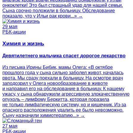
онкоклетки! Это был страшный удар для нашей семьи.
Сына срочно положили в больницу. Обследование
показало, что у Ильи рак крови...» →
29 мая
РБК-акции
Химия и жизнь
Девятилетнего мальчика спасет дорогое лекарство
Из письма Ирины Бибик, мамы Олега: «В октябре
прошлого года у сына сильно заболел живот, началась
рвота. Мы сразу поехали в больницу. На осмотре врач
заподозрил у Олега новообразование в животе
и направил его на обследование в больницу. К нашему
ужасу, у сына обнаружили агрессивную злокачественную
опухоль – лимфому Беркитта, которая поразила
не только лимфатическую систему, но и кишечник. Из-за
опасного расположения удалить ее было невозможно.
Сыну назначили химиотерапию...» →
27 мая
РБК-акции