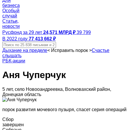
Для
бизнеса
Особый
случай
Статьи,
новости
Русфонд за 29 лет
24,571 МЛРД ₽
39 799
В 2022 году
77 413 662 ₽
Дыхание на пределе
<
Исправить порок
>
Счастье
слышать
РБК-акции
Аня Чуперчук
5 лет, село Новооандреевка, Волновахский район,
Донецкая область
порок развития мочевого пузыря, спасет серия операций
Сбор
завершен
Собрано