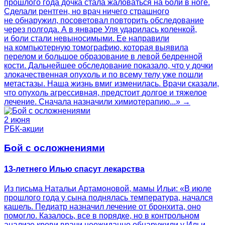
прошлого года дочка стала жаловаться на боли в ноге.
Сделали рентген, но врач ничего страшного
не обнаружил, посоветовал повторить обследование
через полгода. А в январе Уля ударилась коленкой,
и боли стали невыносимыми. Ее направили
на компьютерную томографию, которая выявила
перелом и большое образование в левой бедренной
кости. Дальнейшее обследование показало, что у дочки
злокачественная опухоль и по всему телу уже пошли
метастазы. Наша жизнь вмиг изменилась. Врачи сказали,
что опухоль агрессивная, предстоит долгое и тяжелое
лечение. Сначала назначили химиотерапию...» →
2 июня
РБК-акции
Бой с осложнениями
13-летнего Илью спасут лекарства
Из письма Натальи Артамоновой, мамы Ильи: «В июле
прошлого года у сына поднялась температура, начался
кашель. Педиатр назначил лечение от бронхита, оно
помогло. Казалось, все в порядке, но в контрольном
анализе крови врачи неожиданно обнаружили у Ильи