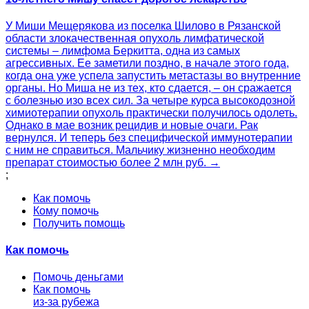
У Миши Мещерякова из поселка Шилово в Рязанской
области злокачественная опухоль лимфатической
системы – лимфома Беркитта, одна из самых
агрессивных. Ее заметили поздно, в начале этого года,
когда она уже успела запустить метастазы во внутренние
органы. Но Миша не из тех, кто сдается, – он сражается
с болезнью изо всех сил. За четыре курса высокодозной
химиотерапии опухоль практически получилось одолеть.
Однако в мае возник рецидив и новые очаги. Рак
вернулся. И теперь без специфической иммунотерапии
с ним не справиться. Мальчику жизненно необходим
препарат стоимостью более 2 млн руб. →
;
Как помочь
Кому помочь
Получить помощь
Как помочь
Помочь деньгами
Как помочь
из-за рубежа