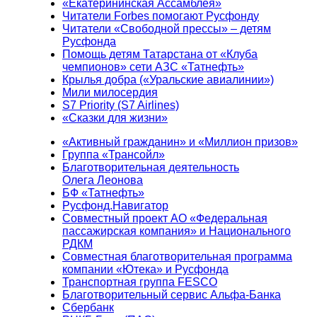
«Екатерининская Ассамблея»
Читатели Forbes помогают Русфонду
Читатели «Свободной прессы» – детям
Русфонда
Помощь детям Татарстана от «Клуба
чемпионов» сети АЗС «Татнефть»
Крылья добра («Уральские авиалинии»)
Мили милосердия
S7 Priority (S7 Airlines)
«Сказки для жизни»
«Активный гражданин» и «Миллион призов»
Группа «Трансойл»
Благотворительная деятельность
Олега Леонова
БФ «Татнефть»
Русфонд.Навигатор
Совместный проект АО «Федеральная
пассажирская компания» и Национального
РДКМ
Совместная благотворительная программа
компании «Ютека» и Русфонда
Транспортная группа FESCO
Благотворительный сервис Альфа-Банка
Сбербанк