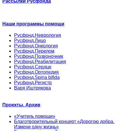
Рассылки Русфонда
Наши программы помощи
Русфонд.Неврология
Русфонд.Лицо
Русфонд.Онкология
Русфонд.Перелом
Русфонд.Позвоночник
Русфонд.Реабилитация
Русфонд.Сердце
Русфонд.Ортопедия
Русфонд.Spina bifida
Русфонд.Регистр
Варя Иштрякова
Проекты. Архив
«Учитель помощи»
Благотворительный концерт «Дорогою добра.
Измени одну жизнь»