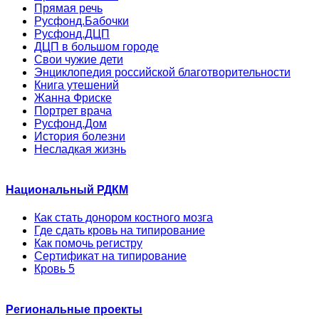
Прямая речь
Русфонд.Бабочки
Русфонд.ДЦП
ДЦП в большом городе
Свои чужие дети
Энциклопедия российской благотворительности
Книга утешений
Жанна Фриске
Портрет врача
Русфонд.Дом
История болезни
Несладкая жизнь
Национальный РДКМ
Как стать донором костного мозга
Где сдать кровь на типирование
Как помочь регистру
Сертификат на типирование
Кровь 5
Региональные проекты