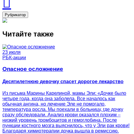
Рубрикатор
Читайте также
23 июля
РБК-акции
Опасное осложнение
Десятилетнюю девочку спасет дорогое лекарство
Из письма Марины Карелиной, мамы Эли: «Дочке было
четыре года, когда она заболела. Все началось как
обычная ангина, но лечение Эле не помогало,
температура росла. Мы поехали в больницу, где дочку
сразу обследовали. Анализ крови оказался плохим –
низкий уровень тромбоцитов и гемоглобина. После
пункции костного мозга выяснилось, что у Эли рак крови!
Благодаря химиотерапии дочка вышла в ремиссию.