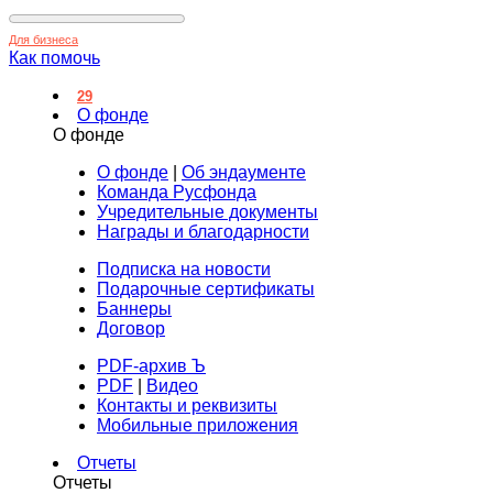
Для бизнеса
Как помочь
29
О фонде
О фонде
О фонде
|
Об эндаументе
Команда Русфонда
Учредительные документы
Награды и благодарности
Подписка на новости
Подарочные сертификаты
Баннеры
Договор
PDF-архив Ъ
PDF
|
Видео
Контакты и реквизиты
Мобильные приложения
Отчеты
Отчеты