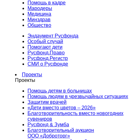
Помощь в кадре
Мародеры
Медицина
Минздрав
Общество
Эндаумент Русфонда
Особый случай
Помогают дети
Русфонд.Право
Русфонд.Регистр
СМИ о Русфонде
Проекты
Проекты
Помощь детям в больницах
Помощь людям в чрезвычайных ситуациях
Защитим врачей
«Дети вместо цветов – 2026»
Благотворительность вместо новогодних
сувениров
Русфонд & Зумба
Благотворительный аукцион
ООО «Доброторг»