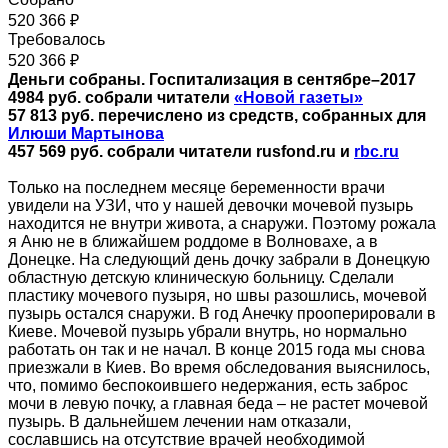
520 366 ₽
Требовалось
520 366 ₽
Деньги собраны. Госпитализация в сентябре–2017
4984 руб. собрали читатели
«Новой газеты»
57 813 руб. перечислено из средств, собранных для
Илюши Мартынова
457 569 руб. собрали читатели rusfond.ru и
rbс.ru
Только на последнем месяце беременности врачи
увидели на УЗИ, что у нашей девочки мочевой пузырь
находится не внутри живота, а снаружи. Поэтому рожала
я Аню не в ближайшем роддоме в Волновахе, а в
Донецке. На следующий день дочку забрали в Донецкую
областную детскую клиническую больницу. Сделали
пластику мочевого пузыря, но швы разошлись, мочевой
пузырь остался снаружи. В год Анечку прооперировали в
Киеве. Мочевой пузырь убрали внутрь, но нормально
работать он так и не начал. В конце 2015 года мы снова
приезжали в Киев. Во время обследования выяснилось,
что, помимо беспокоившего недержания, есть заброс
мочи в левую почку, а главная беда – не растет мочевой
пузырь. В дальнейшем лечении нам отказали,
сославшись на отсутствие врачей необходимой