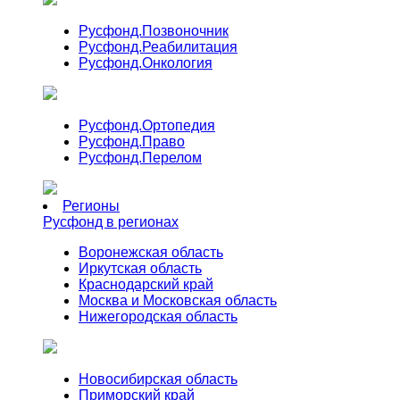
Русфонд.
Позвоночник
Русфонд.
Реабилитация
Русфонд.
Онкология
Русфонд.
Ортопедия
Русфонд.
Право
Русфонд.
Перелом
Регионы
Русфонд в регионах
Воронежская область
Иркутская область
Краснодарский край
Москва и Московская область
Нижегородская область
Новосибирская область
Приморский край