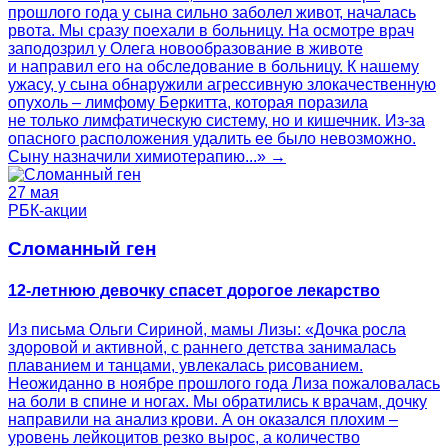
прошлого года у сына сильно заболел живот, началась
рвота. Мы сразу поехали в больницу. На осмотре врач
заподозрил у Олега новообразование в животе
и направил его на обследование в больницу. К нашему
ужасу, у сына обнаружили агрессивную злокачественную
опухоль – лимфому Беркитта, которая поразила
не только лимфатическую систему, но и кишечник. Из-за
опасного расположения удалить ее было невозможно.
Сыну назначили химиотерапию...» →
27 мая
РБК-акции
Сломанный ген
12-летнюю девочку спасет дорогое лекарство
Из письма Ольги Сириной, мамы Лизы: «Дочка росла
здоровой и активной, с раннего детства занималась
плаванием и танцами, увлекалась рисованием.
Неожиданно в ноябре прошлого года Лиза пожаловалась
на боли в спине и ногах. Мы обратились к врачам, дочку
направили на анализ крови. А он оказался плохим –
уровень лейкоцитов резко вырос, а количество