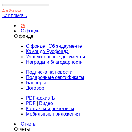
Для бизнеса
Как помочь
29
О фонде
О фонде
О фонде
|
Об эндаументе
Команда Русфонда
Учредительные документы
Награды и благодарности
Подписка на новости
Подарочные сертификаты
Баннеры
Договор
PDF-архив Ъ
PDF
|
Видео
Контакты и реквизиты
Мобильные приложения
Отчеты
Отчеты