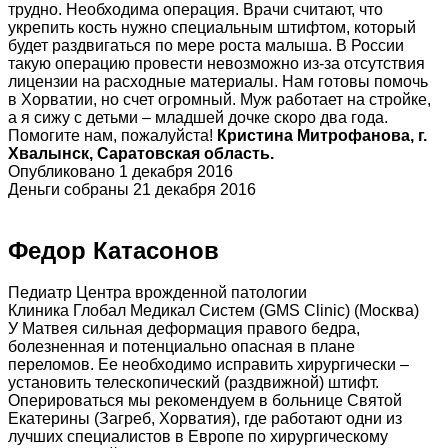
трудно. Необходима операция. Врачи считают, что
укрепить кость нужно специальным штифтом, который
будет раздвигаться по мере роста малыша. В России
такую операцию провести невозможно из-за отсутствия
лицензии на расходные материалы. Нам готовы помочь
в Хорватии, но счет огромный. Муж работает на стройке,
а я сижу с детьми – младшей дочке скоро два года.
Помогите нам, пожалуйста!
Кристина Митрофанова, г.
Хвалынск, Саратовская область.
Опубликовано 1 декабря 2016
Деньги собраны 21 декабря 2016
Федор Катасонов
Педиатр Центра врожденной патологии
Клиника Глобал Медикал Систем (GMS Clinic) (Москва)
У Матвея сильная деформация правого бедра,
болезненная и потенциально опасная в плане
переломов. Ее необходимо исправить хирургически –
установить телескопический (раздвижной) штифт.
Оперироваться мы рекомендуем в больнице Святой
Екатерины (Загреб, Хорватия), где работают одни из
лучших специалистов в Европе по хирургическому