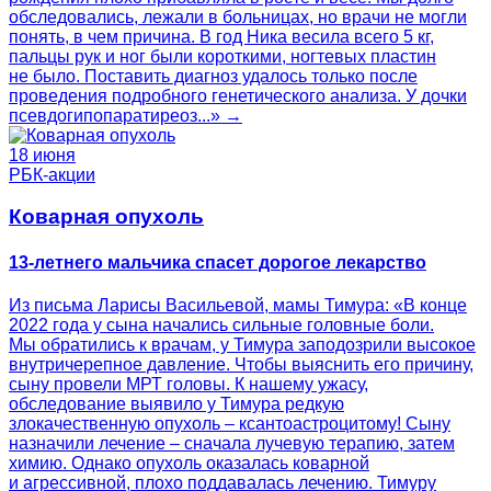
обследовались, лежали в больницах, но врачи не могли
понять, в чем причина. В год Ника весила всего 5 кг,
пальцы рук и ног были короткими, ногтевых пластин
не было. Поставить диагноз удалось только после
проведения подробного генетического анализа. У дочки
псевдогипопаратиреоз...» →
18 июня
РБК-акции
Коварная опухоль
13-летнего мальчика спасет дорогое лекарство
Из письма Ларисы Васильевой, мамы Тимура: «В конце
2022 года у сына начались сильные головные боли.
Мы обратились к врачам, у Тимура заподозрили высокое
внутричерепное давление. Чтобы выяснить его причину,
сыну провели МРТ головы. К нашему ужасу,
обследование выявило у Тимура редкую
злокачественную опухоль – ксантоастроцитому! Сыну
назначили лечение – сначала лучевую терапию, затем
химию. Однако опухоль оказалась коварной
и агрессивной, плохо поддавалась лечению. Тимуру