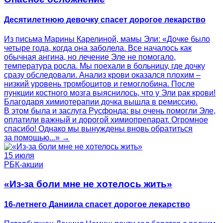
Десятилетнюю девочку спасет дорогое лекарство
Из письма Марины Карелиной, мамы Эли: «Дочке было
четыре года, когда она заболела. Все началось как
обычная ангина, но лечение Эле не помогало,
температура росла. Мы поехали в больницу, где дочку
сразу обследовали. Анализ крови оказался плохим –
низкий уровень тромбоцитов и гемоглобина. После
пункции костного мозга выяснилось, что у Эли рак крови!
Благодаря химиотерапии дочка вышла в ремиссию.
В этом была и заслуга Русфонда: вы очень помогли Эле,
оплатили важный и дорогой химиопрепарат. Огромное
спасибо! Однако мы вынуждены вновь обратиться
за помощью...» →
15 июля
РБК-акции
«Из-за боли мне не хотелось жить»
16-летнего Даниила спасет дорогое лекарство