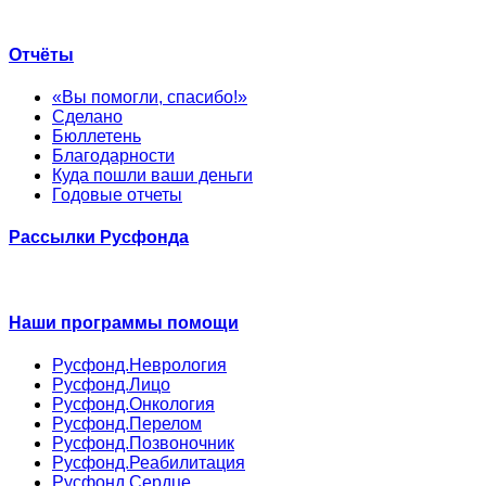
Отчёты
«Вы помогли, спасибо!»
Сделано
Бюллетень
Благодарности
Куда пошли ваши деньги
Годовые отчеты
Рассылки Русфонда
Наши программы помощи
Русфонд.Неврология
Русфонд.Лицо
Русфонд.Онкология
Русфонд.Перелом
Русфонд.Позвоночник
Русфонд.Реабилитация
Русфонд.Сердце