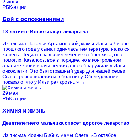
2 июня
РБК-акции
Бой с осложнениями
13-летнего Илью спасут лекарства
Из письма Натальи Артамоновой, мамы Ильи: «В июле
прошлого года у сына поднялась температура, начался
кашель. Педиатр назначил лечение от бронхита, оно
помогло. Казалось, все в порядке, но в контрольном
анализе крови врачи неожиданно обнаружили у Ильи
онкоклетки! Это был страшный удар для нашей семьи.
Сына срочно положили в больницу. Обследование
показало, что у Ильи рак крови...» →
29 мая
РБК-акции
Химия и жизнь
Девятилетнего мальчика спасет дорогое лекарство
Из письма Ирины Бибик, мамы Олега: «В октябре