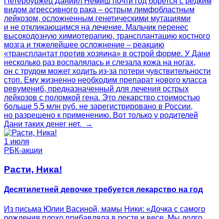
Петербуржец Даниил Немиш почти год борется с редким
видом агрессивного рака – острым лимфобластным
лейкозом, осложненным генетическими мутациями
и не откликающимся на лечение. Мальчик перенес
высокодозную химиотерапию, трансплантацию костного
мозга и тяжелейшее осложнение – реакцию
«трансплантат против хозяина» в острой форме. У Дани
несколько раз воспалялась и слезала кожа на ногах,
он с трудом может ходить из-за потери чувствительности
стоп. Ему жизненно необходим препарат нового класса
ревумениб, предназначенный для лечения острых
лейкозов с поломкой гена. Это лекарство стоимостью
больше 5,5 млн руб. не зарегистрировано в России,
но разрешено к применению. Вот только у родителей
Дани таких денег нет. →
1 июля
РБК-акции
Расти, Ника!
Десятилетней девочке требуется лекарство на год
Из письма Юлии Васиной, мамы Ники: «Дочка с самого
рождения плохо прибавляла в росте и весе. Мы долго