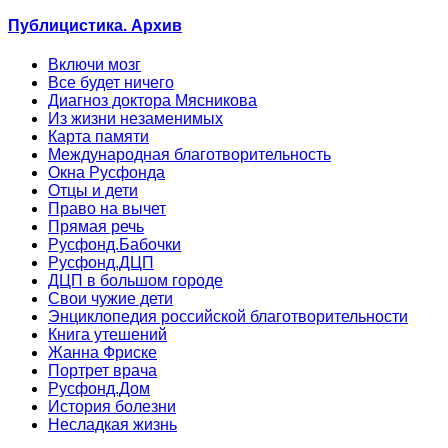
Публицистика. Архив
Включи мозг
Все будет ничего
Диагноз доктора Мясникова
Из жизни незаменимых
Карта памяти
Международная благотворительность
Окна Русфонда
Отцы и дети
Право на вычет
Прямая речь
Русфонд.Бабочки
Русфонд.ДЦП
ДЦП в большом городе
Свои чужие дети
Энциклопедия российской благотворительности
Книга утешений
Жанна Фриске
Портрет врача
Русфонд.Дом
История болезни
Несладкая жизнь