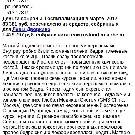
1 513 178 ₽
Требовалось
1 513 178 ₽
Деньги собраны. Госпитализация в марте–2017
83 381 руб. перечислено из средств, собранных
для
Левы Дворкина
1 429 797 руб. собрали читатели rusfond.ru и rbc.ru
Матвей родился со множественными переломами.
Внутриутробно были сломаны голени, бедра, плечевые
кости и ключицы. Врачи сразу предположили
несовершенный остеогенез – повышенную хрупкость
костей. Никаких рекомендаций по лечению нам не дали.
Лишь в два года удалось попасть в московскую клинику,
где Матвею провели семь курсов терапии, но во время
лечения произошло еще несколько переломов, ломались
в основном бедра. К трем годам сын окреп, стал
набирать вес, научился ползать на коленях. Тогда же мы
узнали о клинике Глобал Медикал Систем (GMS Clinic,
Москва), где успешно лечат несовершенный остеогенез.
С помощью Русфонда нам удалось пройти там четыре
курса терапии. Огромное спасибо всем, кто помогал!
Сейчас сын встает на ноги, может пройти три-четыре
метра. Но из-за множества перенесенных переломов
правое бедро сильно деформировалось, ходить Матвею