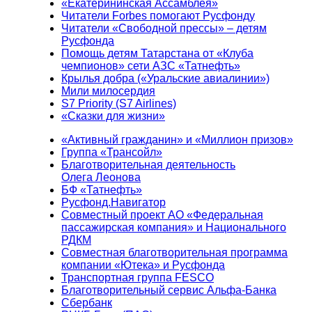
«Екатерининская Ассамблея»
Читатели Forbes помогают Русфонду
Читатели «Свободной прессы» – детям
Русфонда
Помощь детям Татарстана от «Клуба
чемпионов» сети АЗС «Татнефть»
Крылья добра («Уральские авиалинии»)
Мили милосердия
S7 Priority (S7 Airlines)
«Сказки для жизни»
«Активный гражданин» и «Миллион призов»
Группа «Трансойл»
Благотворительная деятельность
Олега Леонова
БФ «Татнефть»
Русфонд.Навигатор
Совместный проект АО «Федеральная
пассажирская компания» и Национального
РДКМ
Совместная благотворительная программа
компании «Ютека» и Русфонда
Транспортная группа FESCO
Благотворительный сервис Альфа-Банка
Сбербанк