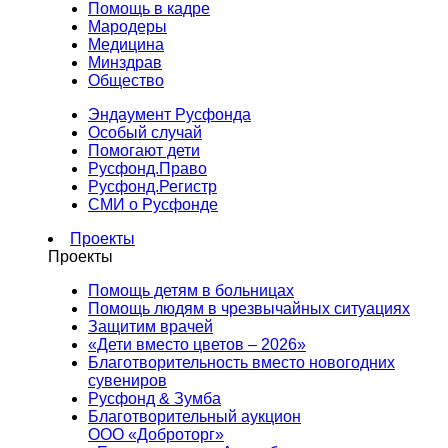
Помощь в кадре
Мародеры
Медицина
Минздрав
Общество
Эндаумент Русфонда
Особый случай
Помогают дети
Русфонд.Право
Русфонд.Регистр
СМИ о Русфонде
Проекты
Проекты
Помощь детям в больницах
Помощь людям в чрезвычайных ситуациях
Защитим врачей
«Дети вместо цветов – 2026»
Благотворительность вместо новогодних
сувениров
Русфонд & Зумба
Благотворительный аукцион
ООО «Доброторг»