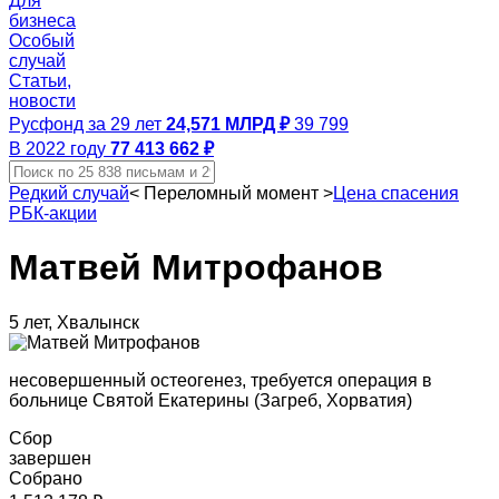
Для
бизнеса
Особый
случай
Статьи,
новости
Русфонд за 29 лет
24,571 МЛРД ₽
39 799
В 2022 году
77 413 662 ₽
Редкий случай
<
Переломный момент
>
Цена спасения
РБК-акции
Матвей Митрофанов
5 лет, Хвалынск
несовершенный остеогенез, требуется операция в
больнице Святой Екатерины (Загреб, Хорватия)
Сбор
завершен
Собрано