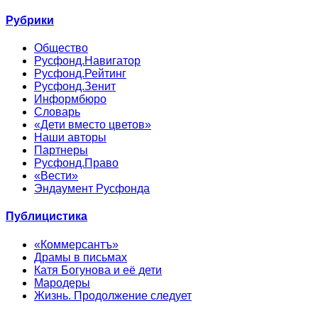
Рубрики
Общество
Русфонд.Навигатор
Русфонд.Рейтинг
Русфонд.Зенит
Информбюро
Словарь
«Дети вместо цветов»
Наши авторы
Партнеры
Русфонд.Право
«Вести»
Эндаумент Русфонда
Публицистика
«Коммерсантъ»
Драмы в письмах
Катя Богунова и её дети
Мародеры
Жизнь. Продолжение следует