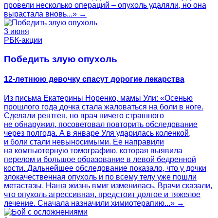
провели несколько операций – опухоль удаляли, но она
вырастала вновь...» →
3 июня
РБК-акции
Победить злую опухоль
12-летнюю девочку спасут дорогие лекарства
Из письма Екатерины Норенко, мамы Ули: «Осенью
прошлого года дочка стала жаловаться на боли в ноге.
Сделали рентген, но врач ничего страшного
не обнаружил, посоветовал повторить обследование
через полгода. А в январе Уля ударилась коленкой,
и боли стали невыносимыми. Ее направили
на компьютерную томографию, которая выявила
перелом и большое образование в левой бедренной
кости. Дальнейшее обследование показало, что у дочки
злокачественная опухоль и по всему телу уже пошли
метастазы. Наша жизнь вмиг изменилась. Врачи сказали,
что опухоль агрессивная, предстоит долгое и тяжелое
лечение. Сначала назначили химиотерапию...» →