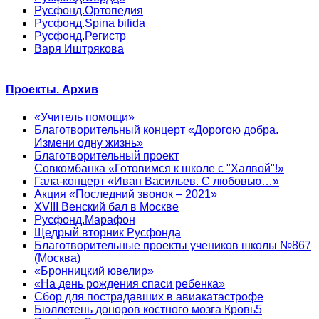
Русфонд.Ортопедия
Русфонд.Spina bifida
Русфонд.Регистр
Варя Иштрякова
Проекты. Архив
«Учитель помощи»
Благотворительный концерт «Дорогою добра.
Измени одну жизнь»
Благотворительный проект
Совкомбанка «Готовимся к школе с "Халвой"!»
Гала-концерт «Иван Васильев. С любовью…»
Акция «Последний звонок – 2021»
XVIII Венский бал в Москве
Русфонд.Марафон
Щедрый вторник Русфонда
Благотворительные проекты учеников школы №867
(Москва)
«Бронницкий ювелир»
«На день рождения спаси ребенка»
Сбор для пострадавших в авиакатастрофе
Бюллетень доноров костного мозга Кровь5