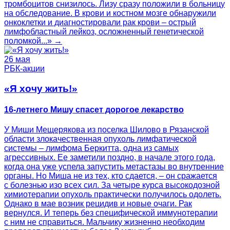
тромбоцитов снизилось. Лизу сразу положили в больницу
на обследование. В крови и костном мозге обнаружили
онкоклетки и диагностировали рак крови – острый
лимфобластный лейкоз, осложненный генетической
поломкой...» →
26 мая
РБК-акции
«Я хочу жить!»
16-летнего Мишу спасет дорогое лекарство
У Миши Мещерякова из поселка Шилово в Рязанской
области злокачественная опухоль лимфатической
системы – лимфома Беркитта, одна из самых
агрессивных. Ее заметили поздно, в начале этого года,
когда она уже успела запустить метастазы во внутренние
органы. Но Миша не из тех, кто сдается, – он сражается
с болезнью изо всех сил. За четыре курса высокодозной
химиотерапии опухоль практически получилось одолеть.
Однако в мае возник рецидив и новые очаги. Рак
вернулся. И теперь без специфической иммунотерапии
с ним не справиться. Мальчику жизненно необходим