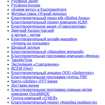
Русфонд.Зенит
Русфонд.Ironstar
«Будем жить!» в Екатеринбурге
Фотовыставка «Угадай донора»
Благотворительный показ к/ф «Война Анны»
Благотворительный проект компании ALBA
Благотворительная акция «Главпсихплав»
Дмитрий Хворостовский
и друзья – детям
Благотворительный онлайн‑марафон
«Апрель на подъеме»
Щедрый заплыв
Благотворительный «Марафон желаний»
Благотворительная программа компании «Флора»
TakeMyTime
Экспедиция «Совпадение»
ВСЕМ (Qiwi)
Благотворительный аукцион ООО «Доброторг»
Благотворительная программа группы PBF
Карта «Добро» ОТП банка
Доставка жизни
Благотворительная программа помощи детям
компании QuickMADE
Группа компаний «О’КЕЙ»
Благотворительный проект «Коробка храбрости»