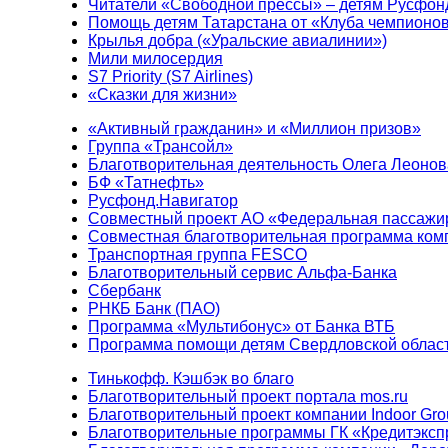
Читатели «Свободной прессы» – детям Русфон
Помощь детям Татарстана от «Клуба чемпионо
Крылья добра («Уральские авиалинии»)
Мили милосердия
S7 Priority (S7 Airlines)
«Сказки для жизни»
«Активный гражданин» и «Миллион призов»
Группа «Трансойл»
Благотворительная деятельность Олега Леонов
БФ «Татнефть»
Русфонд.Навигатор
Совместный проект АО «Федеральная пассажи
Совместная благотворительная программа ком
Транспортная группа FESCO
Благотворительный сервис Альфа-Банка
Сбербанк
РНКБ Банк (ПАО)
Программа «Мультибонус» от Банка ВТБ
Программа помощи детям Свердловской област
Тинькофф. Кэшбэк во благо
Благотворительный проект портала mos.ru
Благотворительный проект компании Indoor Gro
Благотворительные программы ГК «Кредитэксп