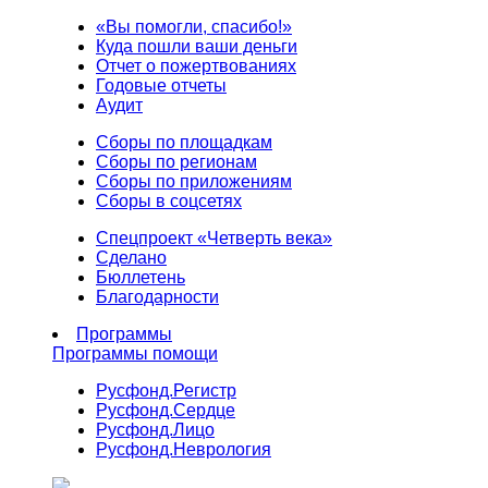
«Вы помогли, спасибо!»
Куда пошли ваши деньги
Отчет о пожертвованиях
Годовые отчеты
Аудит
Сборы по площадкам
Сборы по регионам
Сборы по приложениям
Сборы в соцсетях
Спецпроект «Четверть века»
Сделано
Бюллетень
Благодарности
Программы
Программы помощи
Русфонд.
Регистр
Русфонд.
Сердце
Русфонд.
Лицо
Русфонд.
Неврология