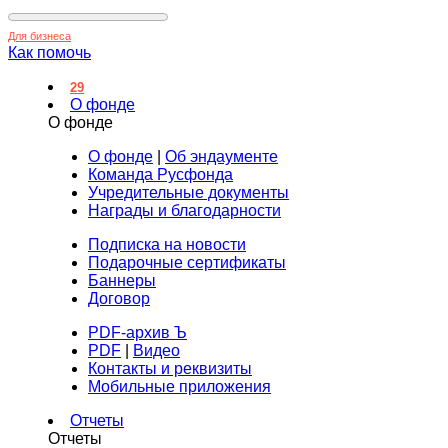
Для бизнеса
Как помочь
29
О фонде
О фонде
О фонде
|
Об эндаументе
Команда Русфонда
Учредительные документы
Награды и благодарности
Подписка на новости
Подарочные сертификаты
Баннеры
Договор
PDF-архив Ъ
PDF
|
Видео
Контакты и реквизиты
Мобильные приложения
Отчеты
Отчеты