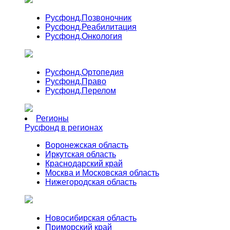
Русфонд.
Позвоночник
Русфонд.
Реабилитация
Русфонд.
Онкология
Русфонд.
Ортопедия
Русфонд.
Право
Русфонд.
Перелом
Регионы
Русфонд в регионах
Воронежская область
Иркутская область
Краснодарский край
Москва и Московская область
Нижегородская область
Новосибирская область
Приморский край