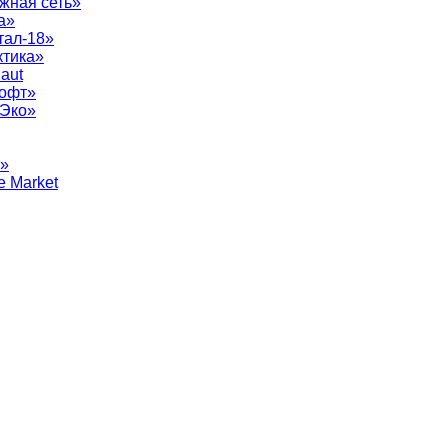
жная сеть»
а»
тал-18»
ктика»
aut
софт»
рЭко»
т»
e Market