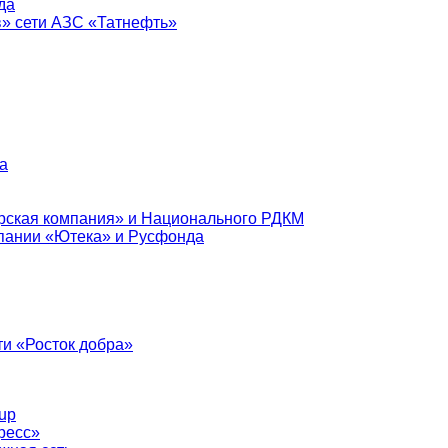
да
в» сети АЗС «Татнефть»
а
рская компания» и Национального РДКМ
пании «Ютека» и Русфонда
и «Росток добра»
up
ресс»