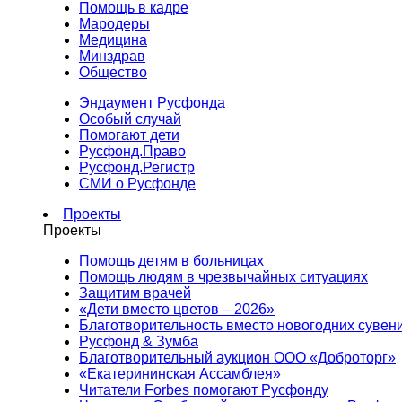
Помощь в кадре
Мародеры
Медицина
Минздрав
Общество
Эндаумент Русфонда
Особый случай
Помогают дети
Русфонд.Право
Русфонд.Регистр
СМИ о Русфонде
Проекты
Проекты
Помощь детям в больницах
Помощь людям в чрезвычайных ситуациях
Защитим врачей
«Дети вместо цветов – 2026»
Благотворительность вместо новогодних сувен
Русфонд & Зумба
Благотворительный аукцион ООО «Доброторг»
«Екатерининская Ассамблея»
Читатели Forbes помогают Русфонду