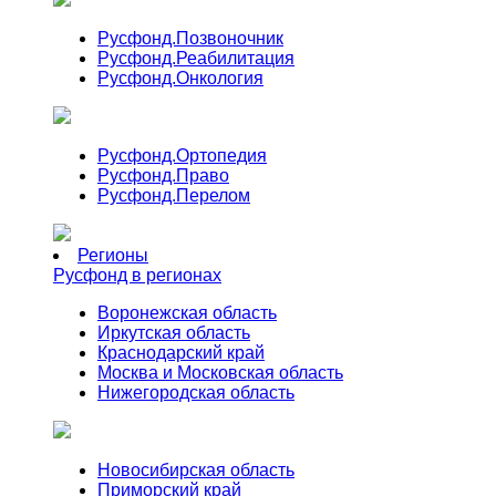
Русфонд.
Позвоночник
Русфонд.
Реабилитация
Русфонд.
Онкология
Русфонд.
Ортопедия
Русфонд.
Право
Русфонд.
Перелом
Регионы
Русфонд в регионах
Воронежская область
Иркутская область
Краснодарский край
Москва и Московская область
Нижегородская область
Новосибирская область
Приморский край