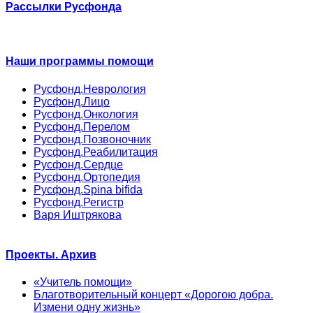
Рассылки Русфонда
Наши программы помощи
Русфонд.Неврология
Русфонд.Лицо
Русфонд.Онкология
Русфонд.Перелом
Русфонд.Позвоночник
Русфонд.Реабилитация
Русфонд.Сердце
Русфонд.Ортопедия
Русфонд.Spina bifida
Русфонд.Регистр
Варя Иштрякова
Проекты. Архив
«Учитель помощи»
Благотворительный концерт «Дорогою добра.
Измени одну жизнь»