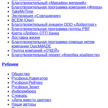
Благотворительный «Марафон желаний»
Благотворительная программа компании «Флора»
TakeMyTime
Экспедиция «Совпадение»
ВСЕМ (Qiwi)
Благотворительный аукцион ООО «Доброторг»
Благотворительная программа группы PBF
Карта «Добро» ОТП банка
Доставка жизни
Благотворительная программа помощи детям
компании QuickMADE
Группа компаний «О’КЕЙ»
Благотворительный проект «Коробка храбрости»
Рубрики
Общество
Русфонд.Навигатор
Русфонд.Рейтинг
Русфонд.Зенит
Информбюро
Словарь
«Дети вместо цветов»
Наши авторы