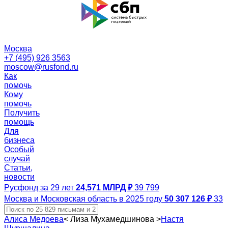
Москва
+7 (495) 926 3563
moscow@rusfond.ru
Как
помочь
Кому
помочь
Получить
помощь
Для
бизнеса
Особый
случай
Статьи,
новости
Русфонд за 29 лет
24,571 МЛРД ₽
39 799
Москва и Московская область в 2025 году
50 307 126 ₽
33
Алиса Медоева
<
Лиза Мухамедшинова
>
Настя