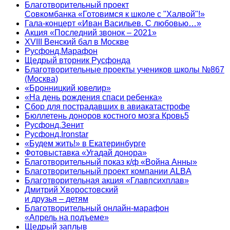
Благотворительный проект
Совкомбанка «Готовимся к школе с "Халвой"!»
Гала-концерт «Иван Васильев. С любовью…»
Акция «Последний звонок – 2021»
XVIII Венский бал в Москве
Русфонд.Марафон
Щедрый вторник Русфонда
Благотворительные проекты учеников школы №867
(Москва)
«Бронницкий ювелир»
«На день рождения спаси ребенка»
Сбор для пострадавших в авиакатастрофе
Бюллетень доноров костного мозга Кровь5
Русфонд.Зенит
Русфонд.Ironstar
«Будем жить!» в Екатеринбурге
Фотовыставка «Угадай донора»
Благотворительный показ к/ф «Война Анны»
Благотворительный проект компании ALBA
Благотворительная акция «Главпсихплав»
Дмитрий Хворостовский
и друзья – детям
Благотворительный онлайн‑марафон
«Апрель на подъеме»
Щедрый заплыв