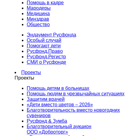
Помощь в кадре
Мародеры
Медицина
Минздрав
Общество
Эндаумент Русфонда
Особый случай
Помогают дети
Русфонд.Право
Русфонд.Регистр
СМИ о Русфонде
Проекты
Проекты
Помощь детям в больницах
Помощь людям в чрезвычайных ситуациях
Защитим врачей
«Дети вместо цветов – 2026»
Благотворительность вместо новогодних
сувениров
Русфонд & Зумба
Благотворительный аукцион
ООО «Доброторг»