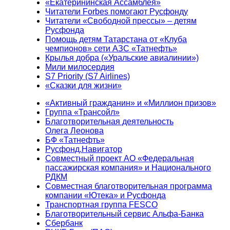
«Екатерининская Ассамблея»
Читатели Forbes помогают Русфонду
Читатели «Свободной прессы» – детям
Русфонда
Помощь детям Татарстана от «Клуба
чемпионов» сети АЗС «Татнефть»
Крылья добра («Уральские авиалинии»)
Мили милосердия
S7 Priority (S7 Airlines)
«Сказки для жизни»
«Активный гражданин» и «Миллион призов»
Группа «Трансойл»
Благотворительная деятельность
Олега Леонова
БФ «Татнефть»
Русфонд.Навигатор
Совместный проект АО «Федеральная
пассажирская компания» и Национального
РДКМ
Совместная благотворительная программа
компании «Ютека» и Русфонда
Транспортная группа FESCO
Благотворительный сервис Альфа-Банка
Сбербанк