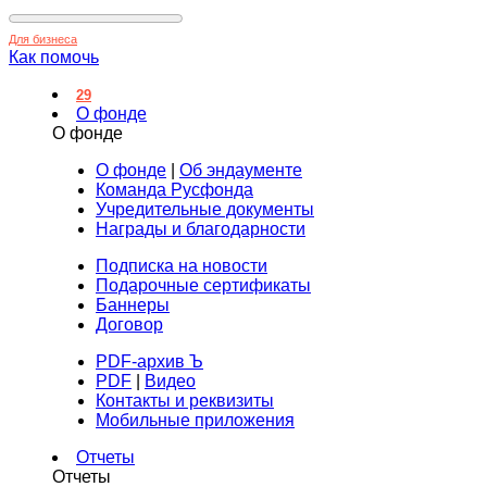
Для бизнеса
Как помочь
29
О фонде
О фонде
О фонде
|
Об эндаументе
Команда Русфонда
Учредительные документы
Награды и благодарности
Подписка на новости
Подарочные сертификаты
Баннеры
Договор
PDF-архив Ъ
PDF
|
Видео
Контакты и реквизиты
Мобильные приложения
Отчеты
Отчеты