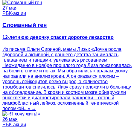
27 мая
РБК-акции
Сломанный ген
12-летнюю девочку спасет дорогое лекарство
Из письма Ольги Сириной, мамы Лизы: «Дочка росла
здоровой и активной, с раннего детства занималась
плаванием и танцами, увлекалась рисованием.
Неожиданно в ноябре прошлого года Лиза пожаловалась
на боли в спине и ногах. Мы обратились к врачам, дочку
направили на анализ крови. А он оказался плохим –
уровень лейкоцитов резко вырос, а количество
тромбоцитов снизилось. Лизу сразу положили в больницу
на обследование. В крови и костном мозге обнаружили
онкоклетки и диагностировали рак крови – острый
лимфобластный лейкоз, осложненный генетической
поломкой...» →
26 мая
РБК-акции