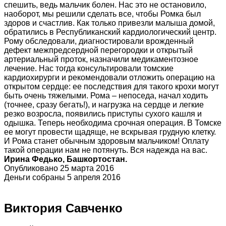
спешить, ведь мальчик болен. Нас это не остановило,
наоборот, мы решили сделать все, чтобы Ромка был
здоров и счастлив. Как только привезли малыша домой,
обратились в Республиканский кардиологический центр.
Рому обследовали, диагностировали врожденный
дефект межпредсердной перегородки и открытый
артериальный проток, назначили медикаментозное
лечение. Нас тогда консультировали томские
кардиохирурги и рекомендовали отложить операцию на
открытом сердце: ее последствия для такого крохи могут
быть очень тяжелыми. Рома – непоседа, начал ходить
(точнее, сразу бегать!), и нагрузка на сердце и легкие
резко возросла, появились приступы сухого кашля и
одышка. Теперь необходима срочная операция. В Томске
ее могут провести щадяще, не вскрывая грудную клетку.
И Рома станет обычным здоровым мальчиком! Оплату
такой операции нам не потянуть. Вся надежда на вас.
Ирина Федько, Башкортостан.
Опубликовано 25 марта 2016
Деньги собраны 5 апреля 2016
Виктория Савченко