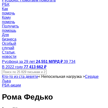
Русфонд. Помогаем помогать
РБК
Как
помочь
Кому
помочь
Получить
помощь
Для
бизнеса
Особый
случай
Статьи,
новости
Русфонд за 29 лет
24,551 МЛРД ₽
39 734
В 2022 году
77 413 662 ₽
Кто-то из ста девяти
<
Непосильная нагрузка
>
Сердце
Льва
РБК-акции
Рома Федько