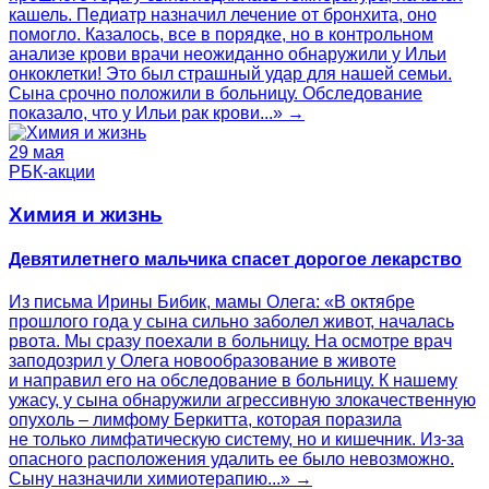
кашель. Педиатр назначил лечение от бронхита, оно
помогло. Казалось, все в порядке, но в контрольном
анализе крови врачи неожиданно обнаружили у Ильи
онкоклетки! Это был страшный удар для нашей семьи.
Сына срочно положили в больницу. Обследование
показало, что у Ильи рак крови...» →
29 мая
РБК-акции
Химия и жизнь
Девятилетнего мальчика спасет дорогое лекарство
Из письма Ирины Бибик, мамы Олега: «В октябре
прошлого года у сына сильно заболел живот, началась
рвота. Мы сразу поехали в больницу. На осмотре врач
заподозрил у Олега новообразование в животе
и направил его на обследование в больницу. К нашему
ужасу, у сына обнаружили агрессивную злокачественную
опухоль – лимфому Беркитта, которая поразила
не только лимфатическую систему, но и кишечник. Из-за
опасного расположения удалить ее было невозможно.
Сыну назначили химиотерапию...» →