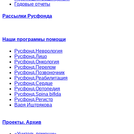
Годовые отчеты
Рассылки Русфонда
Наши программы помощи
Русфонд.Неврология
Русфонд.Лицо
Русфонд.Онкология
Русфонд.Перелом
Русфонд.Позвоночник
Русфонд.Реабилитация
Русфонд.Сердце
Русфонд.Ортопедия
Русфонд.Spina bifida
Русфонд.Регистр
Варя Иштрякова
Проекты. Архив
«Учитель помощи»