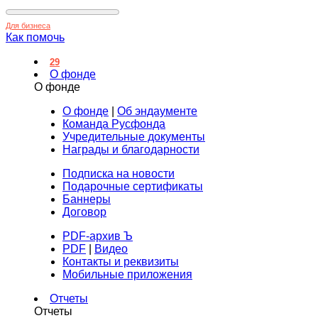
Для бизнеса
Как помочь
29
О фонде
О фонде
О фонде
|
Об эндаументе
Команда Русфонда
Учредительные документы
Награды и благодарности
Подписка на новости
Подарочные сертификаты
Баннеры
Договор
PDF-архив Ъ
PDF
|
Видео
Контакты и реквизиты
Мобильные приложения
Отчеты
Отчеты