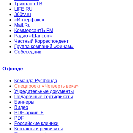
Триколор ТВ
LIFE.RU
360tv.ru
«Интерфакс»
Mail.Ru
КоммерсантЪ FM
Радио «Шансон»
Частный Корреспондент
Группа компаний «Финам»
Собеседник
О фонде
Команда Русфонда
Спецпроект «Четверть века»
Учредительные документы
Подарочные сертификаты
Баннеры
Видео
PDF-архив Ъ
PDF
Российские клиники
Контакты и реквизиты