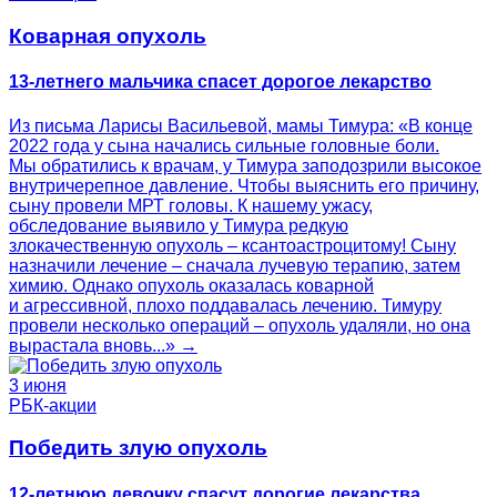
Коварная опухоль
13-летнего мальчика спасет дорогое лекарство
Из письма Ларисы Васильевой, мамы Тимура: «В конце
2022 года у сына начались сильные головные боли.
Мы обратились к врачам, у Тимура заподозрили высокое
внутричерепное давление. Чтобы выяснить его причину,
сыну провели МРТ головы. К нашему ужасу,
обследование выявило у Тимура редкую
злокачественную опухоль – ксантоастроцитому! Сыну
назначили лечение – сначала лучевую терапию, затем
химию. Однако опухоль оказалась коварной
и агрессивной, плохо поддавалась лечению. Тимуру
провели несколько операций – опухоль удаляли, но она
вырастала вновь...» →
3 июня
РБК-акции
Победить злую опухоль
12-летнюю девочку спасут дорогие лекарства