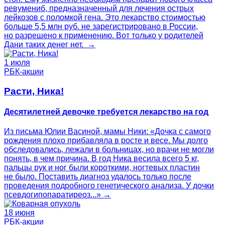
ревумениб, предназначенный для лечения острых
лейкозов с поломкой гена. Это лекарство стоимостью
больше 5,5 млн руб. не зарегистрировано в России,
но разрешено к применению. Вот только у родителей
Дани таких денег нет. →
1 июля
РБК-акции
Расти, Ника!
Десятилетней девочке требуется лекарство на год
Из письма Юлии Васиной, мамы Ники: «Дочка с самого
рождения плохо прибавляла в росте и весе. Мы долго
обследовались, лежали в больницах, но врачи не могли
понять, в чем причина. В год Ника весила всего 5 кг,
пальцы рук и ног были короткими, ногтевых пластин
не было. Поставить диагноз удалось только после
проведения подробного генетического анализа. У дочки
псевдогипопаратиреоз...» →
18 июня
РБК-акции