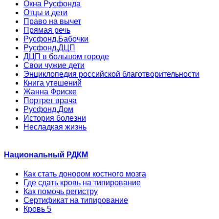
Окна Русфонда
Отцы и дети
Право на вычет
Прямая речь
Русфонд.Бабочки
Русфонд.ДЦП
ДЦП в большом городе
Свои чужие дети
Энциклопедия российской благотворительности
Книга утешений
Жанна Фриске
Портрет врача
Русфонд.Дом
История болезни
Несладкая жизнь
Национальный РДКМ
Как стать донором костного мозга
Где сдать кровь на типирование
Как помочь регистру
Сертификат на типирование
Кровь 5