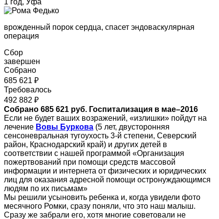
1 год, Уфа
врожденный порок сердца, спасет эндоваскулярная
операция
Сбор
завершен
Собрано
685 621 ₽
Требовалось
492 882 ₽
Собрано 685 621 руб. Госпитализация в мае–2016
Если не будет ваших возражений, «излишки» пойдут на
лечение
Вовы Буркова
(5 лет, двусторонняя
сенсоневральная тугоухость 3-й степени, Северский
район, Краснодарский край) и других детей в
соответствии с нашей программой «Организация
пожертвований при помощи средств массовой
информации и интернета от физических и юридических
лиц для оказания адресной помощи остронуждающимся
людям по их письмам»
Мы решили усыновить ребенка и, когда увидели фото
месячного Ромки, сразу поняли, что это наш малыш.
Сразу же забрали его, хотя многие советовали не