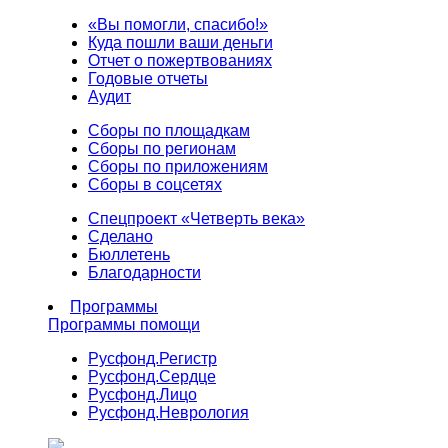
«Вы помогли, спасибо!»
Куда пошли ваши деньги
Отчет о пожертвованиях
Годовые отчеты
Аудит
Сборы по площадкам
Сборы по регионам
Сборы по приложениям
Сборы в соцсетях
Спецпроект «Четверть века»
Сделано
Бюллетень
Благодарности
Программы
Программы помощи
Русфонд.
Регистр
Русфонд.
Сердце
Русфонд.
Лицо
Русфонд.
Неврология