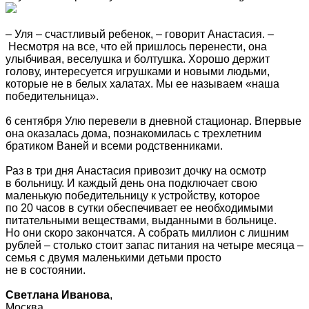
– Уля – счастливый ребенок, – говорит Анастасия. –
Несмотря на все, что ей пришлось перенести, она
улыбчивая, веселушка и болтушка. Хорошо держит
голову, интересуется игрушками и новыми людьми,
которые не в белых халатах. Мы ее называем «наша
победительница».
6 сентября Улю перевели в дневной стационар. Впервые
она оказалась дома, познакомилась с трехлетним
братиком Ваней и всеми родственниками.
Раз в три дня Анастасия привозит дочку на осмотр
в больницу. И каждый день она подключает свою
маленькую победительницу к устройству, которое
по 20 часов в сутки обеспечивает ее необходимыми
питательными веществами, выданными в больнице.
Но они скоро закончатся. А собрать миллион с лишним
рублей – столько стоит запас питания на четыре месяца –
семья с двумя маленькими детьми просто
не в состоянии.
Светлана Иванова
,
Москва