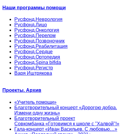
Наши программы помощи
Русфонд.Неврология
Русфонд.Лицо
Русфонд.Онкология
Русфонд.Перелом
Русфонд.Позвоночник
Русфонд.Реабилитация
Русфонд.Сердце
Русфонд.Ортопедия
Русфонд.Spina bifida
Русфонд.Регистр
Варя Иштрякова
Проекты. Архив
«Учитель помощи»
Благотворительный концерт «Дорогою добра.
Измени одну жизнь»
Благотворительный проект
Совкомбанка «Готовимся к школе с "Халвой"!»
Гала-концерт «Иван Васильев. С любовью…»