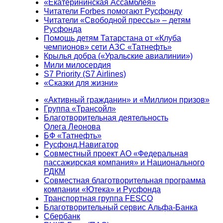
«Екатерининская Ассамблея»
Читатели Forbes помогают Русфонду
Читатели «Свободной прессы» – детям
Русфонда
Помощь детям Татарстана от «Клуба
чемпионов» сети АЗС «Татнефть»
Крылья добра («Уральские авиалинии»)
Мили милосердия
S7 Priority (S7 Airlines)
«Сказки для жизни»
«Активный гражданин» и «Миллион призов»
Группа «Трансойл»
Благотворительная деятельность
Олега Леонова
БФ «Татнефть»
Русфонд.Навигатор
Совместный проект АО «Федеральная
пассажирская компания» и Национального
РДКМ
Совместная благотворительная программа
компании «Ютека» и Русфонда
Транспортная группа FESCO
Благотворительный сервис Альфа-Банка
Сбербанк