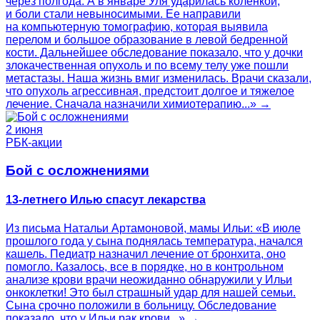
через полгода. А в январе Уля ударилась коленкой,
и боли стали невыносимыми. Ее направили
на компьютерную томографию, которая выявила
перелом и большое образование в левой бедренной
кости. Дальнейшее обследование показало, что у дочки
злокачественная опухоль и по всему телу уже пошли
метастазы. Наша жизнь вмиг изменилась. Врачи сказали,
что опухоль агрессивная, предстоит долгое и тяжелое
лечение. Сначала назначили химиотерапию...» →
2 июня
РБК-акции
Бой с осложнениями
13-летнего Илью спасут лекарства
Из письма Натальи Артамоновой, мамы Ильи: «В июле
прошлого года у сына поднялась температура, начался
кашель. Педиатр назначил лечение от бронхита, оно
помогло. Казалось, все в порядке, но в контрольном
анализе крови врачи неожиданно обнаружили у Ильи
онкоклетки! Это был страшный удар для нашей семьи.
Сына срочно положили в больницу. Обследование
показало, что у Ильи рак крови...» →