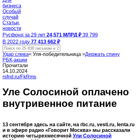
Для
бизнеса
Особый
случай
Статьи,
новости
Русфонд за 29 лет
24,571 МЛРД ₽
39 799
В 2022 году
77 413 662 ₽
Удар слева
<
Уля-победительница
>
Держать спину
РБК-акции
Прочитали
14.10.2024
rsfnd.ru/FkRms
Уле Солосиной оплачено
внутривенное питание
13 сентября здесь на сайте, на rbc.ru, vesti.ru, lenta.ru
и в эфире радио «Говорит Москва» мы рассказали
историю четырехмесячной
Ули Солосиной