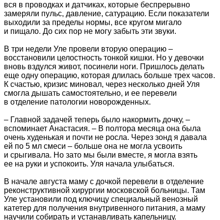
вся в проводках и датчиках, которые беспрерывно
замеряли пульс, давление, сатурацию. Если показатели
выходили за пределы нормы, все кругом мигало
и пищало. До сих пор не могу забыть эти звуки.
В три недели Уле провели вторую операцию –
восстановили целостность тонкой кишки. Но у девочки
вновь вздулся живот, посинели ноги. Пришлось делать
еще одну операцию, которая длилась больше трех часов.
К счастью, кризис миновал, через несколько дней Уля
смогла дышать самостоятельно, и ее перевели
в отделение патологии новорожденных.
– Главной задачей теперь было накормить дочку, –
вспоминает Анастасия. – В полтора месяца она была
очень худенькая и почти не росла. Через зонд я давала
ей по 5 мл смеси – больше она не могла усвоить
и срыгивала. Но зато мы были вместе, я могла взять
ее на руки и успокоить. Уля начала улыбаться.
В начале августа маму с дочкой перевели в отделение
реконструктивной хирургии московской больницы. Там
Уле установили под ключицу специальный венозный
катетер для получения внутривенного питания, а маму
научили собирать и устанавливать капельницу.