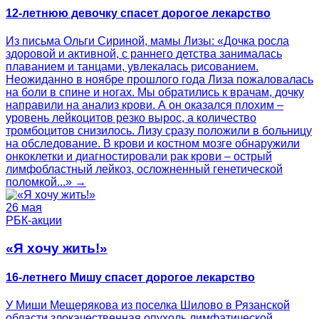
12-летнюю девочку спасет дорогое лекарство
Из письма Ольги Сириной, мамы Лизы: «Дочка росла
здоровой и активной, с раннего детства занималась
плаванием и танцами, увлекалась рисованием.
Неожиданно в ноябре прошлого года Лиза пожаловалась
на боли в спине и ногах. Мы обратились к врачам, дочку
направили на анализ крови. А он оказался плохим –
уровень лейкоцитов резко вырос, а количество
тромбоцитов снизилось. Лизу сразу положили в больницу
на обследование. В крови и костном мозге обнаружили
онкоклетки и диагностировали рак крови – острый
лимфобластный лейкоз, осложненный генетической
поломкой...» →
26 мая
РБК-акции
«Я хочу жить!»
16-летнего Мишу спасет дорогое лекарство
У Миши Мещерякова из поселка Шилово в Рязанской
области злокачественная опухоль лимфатической