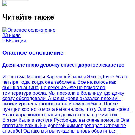
Читайте также
23 июля
РБК-акции
Опасное осложнение
Десятилетнюю девочку спасет дорогое лекарство
Из письма Марины Карелиной, мамы Эли: «Дочке было
четыре года, когда она заболела. Все началось как
обычная ангина, но лечение Эле не помогало,
температура росла. Мы поехали в больницу, где дочку
сразу обследовали. Анализ крови оказался плохим –
низкий уровень тромбоцитов и гемоглобина. После
пункции костного мозга выяснилось, что у Эли рак крови!
Благодаря химиотерапии дочка вышла в ремиссию.
В этом была и заслуга Русфонда: вы очень помогли Эле,
оплатили важный и дорогой химиопрепарат. Огромное
спасибо! Однако мы вынуждены вновь обратиться