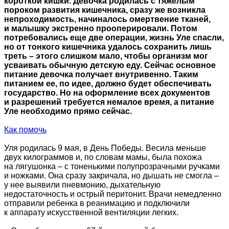
короткой кишки. Девочка родилась с тяжелым
пороком развития кишечника, сразу же возникла
непроходимость, начиналось омертвение тканей,
и малышку экстренно прооперировали. Потом
потребовались еще две операции, жизнь Уле спасли,
но от тонкого кишечника удалось сохранить лишь
треть – этого слишком мало, чтобы организм мог
усваивать обычную детскую еду. Сейчас основное
питание девочка получает внутривенно. Таким
питанием ее, по идее, должно будет обеспечивать
государство. Но на оформление всех документов
и разрешений требуется немалое время, а питание
Уле необходимо прямо сейчас.
Как помочь
Уля родилась 9 мая, в День Победы. Весила меньше
двух килограммов и, по словам мамы, была похожа
на лягушонка – с тоненькими полупрозрачными ручками
и ножками. Она сразу закричала, но дышать не смогла –
у нее выявили пневмонию, дыхательную
недостаточность и острый перитонит. Врачи немедленно
отправили ребенка в реанимацию и подключили
к аппарату искусственной вентиляции легких.