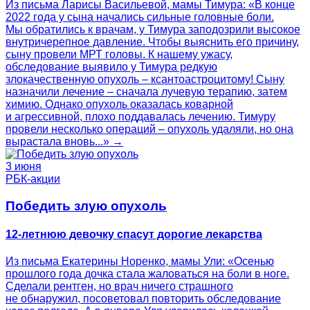
Из письма Ларисы Васильевой, мамы Тимура: «В конце
2022 года у сына начались сильные головные боли.
Мы обратились к врачам, у Тимура заподозрили высокое
внутричерепное давление. Чтобы выяснить его причину,
сыну провели МРТ головы. К нашему ужасу,
обследование выявило у Тимура редкую
злокачественную опухоль – ксантоастроцитому! Сыну
назначили лечение – сначала лучевую терапию, затем
химию. Однако опухоль оказалась коварной
и агрессивной, плохо поддавалась лечению. Тимуру
провели несколько операций – опухоль удаляли, но она
вырастала вновь...» →
3 июня
РБК-акции
Победить злую опухоль
12-летнюю девочку спасут дорогие лекарства
Из письма Екатерины Норенко, мамы Ули: «Осенью
прошлого года дочка стала жаловаться на боли в ноге.
Сделали рентген, но врач ничего страшного
не обнаружил, посоветовал повторить обследование