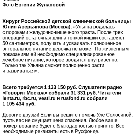
Фото
Евгении Жулановой
Хирург Российской детской клинической больницы
Юлия Аверьянова (Москва):
«Ульяна родилась
с пороками желудочно-кишечного тракта. После трех
операций остаточная длина тонкой кишки составляет
50 сантиметров, получать и усваивать полноценное
энтеральное питание девочка не может. По жизненным
показаниям ей необходимо специализированное
лечебное питание, которое вводится внутривенно.
Только так Ульяна сможет полноценно расти
и развиваться».
Всего требуется 1 133 150 руб. Слушатели радио
«Говорит Москва» собрали 31 331 руб. Читатели
lenta.ru, rbc.ru, vesti.ru и rusfond.ru собрали
1 105 434 руб.
Дорогие друзья! Если вы решите помочь Уле Солосиной,
пусть вас не смущает цена спасения. Любое ваше
пожертвование будет с благодарностью принято. Все
необходимые реквизиты есть в Русфонде.