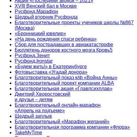
Акция «Последний звонок – 2021»
XVIII Венский бал в Москве
Русфонд.Марафон
Щедрый вторник Русфонда
Благотворительные проекты учеников школы №867
(Москва)
«Бронницкий ювелир»
«На день рождения спаси ребенка»
Сбор для пострадавших в авиакатастрофе
Бюллетень доноров костного мозга Кровь5
Русфонд.Зенит
Русфонд.Ironstar
«Будем жить!» в Екатеринбурге
Фотовыставка «Угадай донора»
Благотворительный показ к/ф «Война Анны»
Благотворительный проект компании ALBA
Благотворительная акция «Главпсихплав»
Дмитрий Хворостовский
и друзья – детям
Благотворительный онлайн‑марафон
«Апрель на подъеме»
Щедрый заплыв
Благотворительный «Марафон желаний»
Благотворительная программа компании «Флора»
TakeMyTime