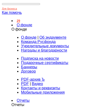
Для бизнеса
Как помочь
29
О фонде
О фонде
О фонде
|
Об эндаументе
Команда Русфонда
Учредительные документы
Награды и благодарности
Подписка на новости
Подарочные сертификаты
Баннеры
Договор
PDF-архив Ъ
PDF
|
Видео
Контакты и реквизиты
Мобильные приложения
Отчеты
Отчеты