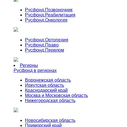
Русфонд.
Позвоночник
Русфонд.
Реабилитация
Русфонд.
Онкология
Русфонд.
Ортопедия
Русфонд.
Право
Русфонд.
Перелом
Регионы
Русфонд в регионах
Воронежская область
Иркутская область
Краснодарский край
Москва и Московская область
Нижегородская область
Новосибирская область
Приморский край