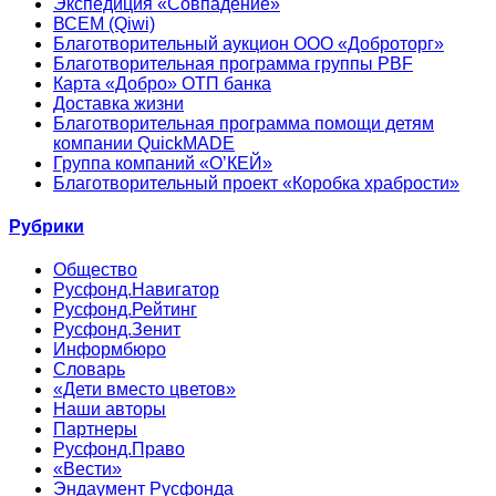
Экспедиция «Совпадение»
ВСЕМ (Qiwi)
Благотворительный аукцион ООО «Доброторг»
Благотворительная программа группы PBF
Карта «Добро» ОТП банка
Доставка жизни
Благотворительная программа помощи детям
компании QuickMADE
Группа компаний «О’КЕЙ»
Благотворительный проект «Коробка храбрости»
Рубрики
Общество
Русфонд.Навигатор
Русфонд.Рейтинг
Русфонд.Зенит
Информбюро
Словарь
«Дети вместо цветов»
Наши авторы
Партнеры
Русфонд.Право
«Вести»
Эндаумент Русфонда