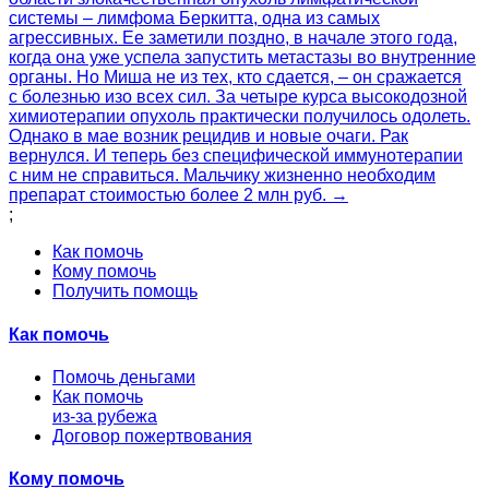
системы – лимфома Беркитта, одна из самых
агрессивных. Ее заметили поздно, в начале этого года,
когда она уже успела запустить метастазы во внутренние
органы. Но Миша не из тех, кто сдается, – он сражается
с болезнью изо всех сил. За четыре курса высокодозной
химиотерапии опухоль практически получилось одолеть.
Однако в мае возник рецидив и новые очаги. Рак
вернулся. И теперь без специфической иммунотерапии
с ним не справиться. Мальчику жизненно необходим
препарат стоимостью более 2 млн руб. →
;
Как помочь
Кому помочь
Получить помощь
Как помочь
Помочь деньгами
Как помочь
из-за рубежа
Договор пожертвования
Кому помочь