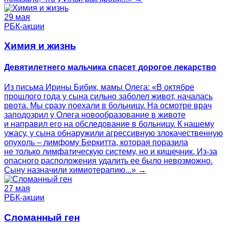
29 мая
РБК-акции
Химия и жизнь
Девятилетнего мальчика спасет дорогое лекарство
Из письма Ирины Бибик, мамы Олега: «В октябре
прошлого года у сына сильно заболел живот, началась
рвота. Мы сразу поехали в больницу. На осмотре врач
заподозрил у Олега новообразование в животе
и направил его на обследование в больницу. К нашему
ужасу, у сына обнаружили агрессивную злокачественную
опухоль – лимфому Беркитта, которая поразила
не только лимфатическую систему, но и кишечник. Из-за
опасного расположения удалить ее было невозможно.
Сыну назначили химиотерапию...» →
27 мая
РБК-акции
Сломанный ген