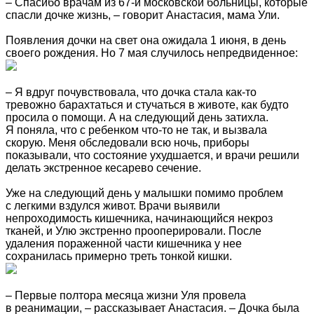
– Спасибо врачам из 67-й московской больницы, которые
спасли дочке жизнь, – говорит Анастасия, мама Ули.
Появления дочки на свет она ожидала 1 июня, в день
своего рождения. Но 7 мая случилось непредвиденное:
– Я вдруг почувствовала, что дочка стала как-то
тревожно барахтаться и стучаться в животе, как будто
просила о помощи. А на следующий день затихла.
Я поняла, что с ребенком что-то не так, и вызвала
скорую. Меня обследовали всю ночь, приборы
показывали, что состояние ухудшается, и врачи решили
делать экстренное кесарево сечение.
Уже на следующий день у малышки помимо проблем
с легкими вздулся живот. Врачи выявили
непроходимость кишечника, начинающийся некроз
тканей, и Улю экстренно прооперировали. После
удаления пораженной части кишечника у нее
сохранилась примерно треть тонкой кишки.
– Первые полтора месяца жизни Уля провела
в реанимации, – рассказывает Анастасия. – Дочка была