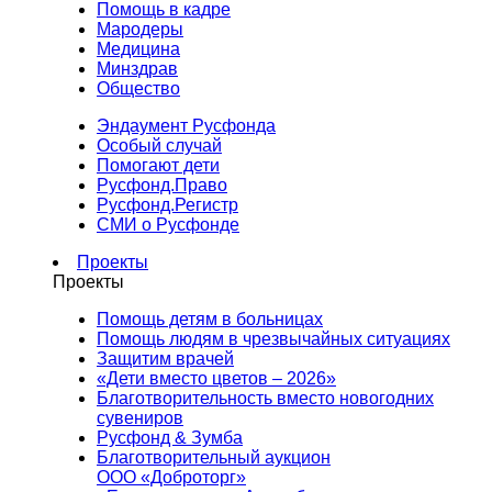
Помощь в кадре
Мародеры
Медицина
Минздрав
Общество
Эндаумент Русфонда
Особый случай
Помогают дети
Русфонд.Право
Русфонд.Регистр
СМИ о Русфонде
Проекты
Проекты
Помощь детям в больницах
Помощь людям в чрезвычайных ситуациях
Защитим врачей
«Дети вместо цветов – 2026»
Благотворительность вместо новогодних
сувениров
Русфонд & Зумба
Благотворительный аукцион
ООО «Доброторг»