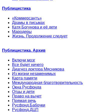
Публицистика
«Коммерсантъ»
Драмы в письмах
Катя Богунова и её дети
Мародеры
Жизнь. Продолжение следует
Публицистика. Архив
Включи мозг
Все будет ничего
Диагноз доктора Мясникова
Из жизни незаменимых
Карта памяти
Международная благотворительность
Окна Русфонда
Отцы и дети
Право на вычет
Прямая речь
Русфонд.Бабочки
Русфонд.ДЦП