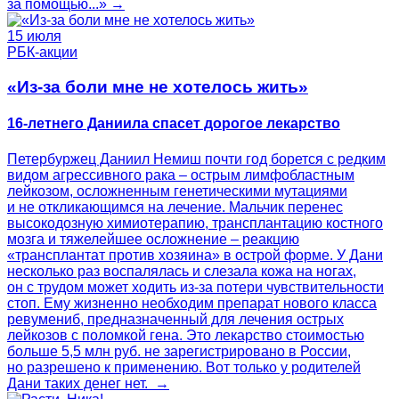
за помощью...» →
15 июля
РБК-акции
«Из-за боли мне не хотелось жить»
16-летнего Даниила спасет дорогое лекарство
Петербуржец Даниил Немиш почти год борется с редким
видом агрессивного рака – острым лимфобластным
лейкозом, осложненным генетическими мутациями
и не откликающимся на лечение. Мальчик перенес
высокодозную химиотерапию, трансплантацию костного
мозга и тяжелейшее осложнение – реакцию
«трансплантат против хозяина» в острой форме. У Дани
несколько раз воспалялась и слезала кожа на ногах,
он с трудом может ходить из-за потери чувствительности
стоп. Ему жизненно необходим препарат нового класса
ревумениб, предназначенный для лечения острых
лейкозов с поломкой гена. Это лекарство стоимостью
больше 5,5 млн руб. не зарегистрировано в России,
но разрешено к применению. Вот только у родителей
Дани таких денег нет. →