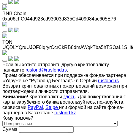
BNB Chain
0xa06cFC044d923cd93003d835Cd409084ac605E76
TON
UQDLYQruUJOF0iqryrCcrCkRB8dmAWqkTba5hTSOaL1SHf
Если вы хотите отправить другую криптовалюту,
напишите
rusfond@rusfond.rs
.
Приём обеспечивается при поддержке фонда-партнера
«Удружење "Русфонд Београд"» в Сербии
rusfond.rs
Возврат криптовалютных пожертвований возможен при
подтверждении личности отправителя.
Внимание!
Криптовалюты
здесь
. Для пожертвования с
карты зарубежного банка воспользуйтесь, пожалуйста,
сервисами
PayPal
,
Stripe
или формой на сайте фонда-
партнера в Казахстане
rusfond.kz
Кому помочь?
Сумма