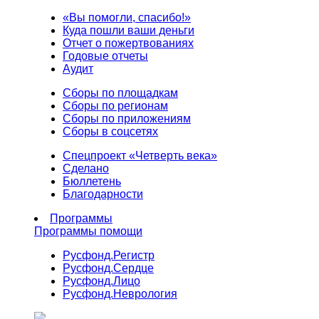
«Вы помогли, спасибо!»
Куда пошли ваши деньги
Отчет о пожертвованиях
Годовые отчеты
Аудит
Сборы по площадкам
Сборы по регионам
Сборы по приложениям
Сборы в соцсетях
Спецпроект «Четверть века»
Сделано
Бюллетень
Благодарности
Программы
Программы помощи
Русфонд.
Регистр
Русфонд.
Сердце
Русфонд.
Лицо
Русфонд.
Неврология