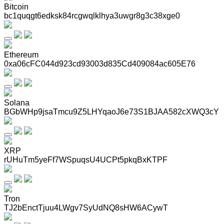
Bitcoin
bc1quqgt6edksk84rcgwqlklhya3uwgr8g3c38xge0
Ethereum
0xa06cFC044d923cd93003d835Cd409084ac605E76
Solana
BGbWHp9jsaTmcu9Z5LHYqaoJ6e73S1BJAA582cXWQ3cY
XRP
rUHuTm5yeFf7WSpuqsU4UCPt5pkqBxKTPF
Tron
TJ2bEnctTjuu4LWgv7SyUdNQ8sHW6ACywT