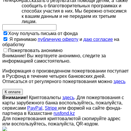
Телефон
рассказать о результатах помощи детям, а также
сообщить о благотворительных программах и
способах участия в них. Мы бережно относимся
к вашим данным и не передаем их третьим
лицам.
Хочу получать письма от фонда
Я принимаю
публичную оферту
и
даю согласие
на
обработку
Пожертвовать анонимно
Внимание! Вы жертвуете анонимно, следите за
информацией самостоятельно.
Информация о произведенном пожертвовании поступает
в Русфонд в течение четырех банковских дней.
Отписаться от регулярного пожертвования можно
здесь
К оплате
Внимание!
Криптовалюты
здесь
. Для пожертвования с
карты зарубежного банка воспользуйтесь, пожалуйста,
сервисами
PayPal
,
Stripe
или формой на сайте фонда-
партнера в Казахстане
rusfond.kz
Для пожертвования криптовалютой скопируйте адрес
или воспользуйтесь, пожалуйста, QR-кодом
.