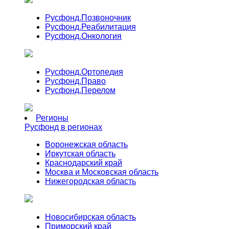
Русфонд.
Позвоночник
Русфонд.
Реабилитация
Русфонд.
Онкология
Русфонд.
Ортопедия
Русфонд.
Право
Русфонд.
Перелом
Регионы
Русфонд в регионах
Воронежская область
Иркутская область
Краснодарский край
Москва и Московская область
Нижегородская область
Новосибирская область
Приморский край