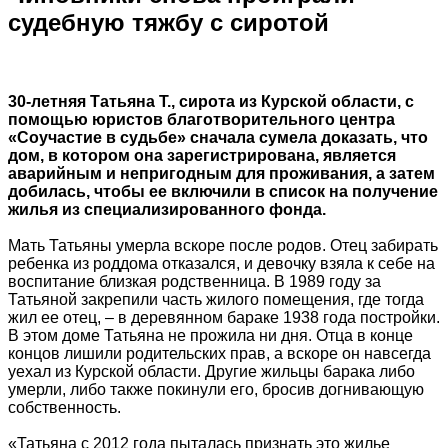
судебную тяжбу с сиротой
30-летняя Татьяна Т., сирота из Курской области, с
помощью юристов благотворительного центра
«Соучастие в судьбе» сначала сумела доказать, что
дом, в котором она зарегистрирована, является
аварийным и непригодным для проживания, а затем
добилась, чтобы ее включили в список на получение
жилья из специализированного фонда.
Мать Татьяны умерла вскоре после родов. Отец забирать
ребенка из роддома отказался, и девочку взяла к себе на
воспитание близкая родственница. В 1989 году за
Татьяной закрепили часть жилого помещения, где тогда
жил ее отец, – в деревянном бараке 1938 года постройки.
В этом доме Татьяна не прожила ни дня. Отца в конце
концов лишили родительских прав, а вскоре он навсегда
уехал из Курской области. Другие жильцы барака либо
умерли, либо также покинули его, бросив догнивающую
собственность.
«Татьяна с 2012 года пыталась признать это жилье