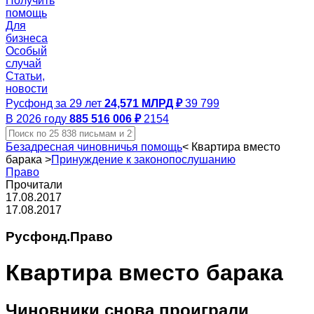
Получить
помощь
Для
бизнеса
Особый
случай
Статьи,
новости
Русфонд за 29 лет
24,571 МЛРД ₽
39 799
В 2026 году
885 516 006 ₽
2154
Безадресная чиновничья помощь
<
Квартира вместо
барака
>
Принуждение к законопослушанию
Право
Прочитали
17.08.2017
17.08.2017
Русфонд.Право
Квартира вместо барака
Чиновники снова проиграли