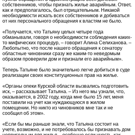
собственников, чтобы признать жилье аварийным. Ответ,
как и предполагалось, был отрицательным. Никакой
необходимости искать всех собственников и добиваться
от них персонального обращения к властям не было.
«Получается, что Татьяну целых четыре года
обманывали, говоря о необходимости соблюдения каких-
то мифических процедур, – говорит Алина Селиханова. –
Любопытно, что после нашего обращения к сенатору
областные чиновники сразу же каким-то неведомым
образом проверили дом и признали его аварийным».
Теперь Татьяне было значительно легче добиться в суде
реализации своих конституционных прав на жилье.
«Органы опеки Курской области вызвались подготовить
иск, – рассказывает Татьяна. – Из него мы узнали, что,
оказывается, в 2002 году, когда мне было 15 лет, меня
поставили на учет как нуждающуюся в жилом
помещении. Но никто из чиновников мне так и не
сообщил об этом».
«Если бы мы раньше знали, что Татьяна состоит на
учете, возможно, и не потребовалось бы признавать дом
непригодным для жилья – особенно если учесть, как