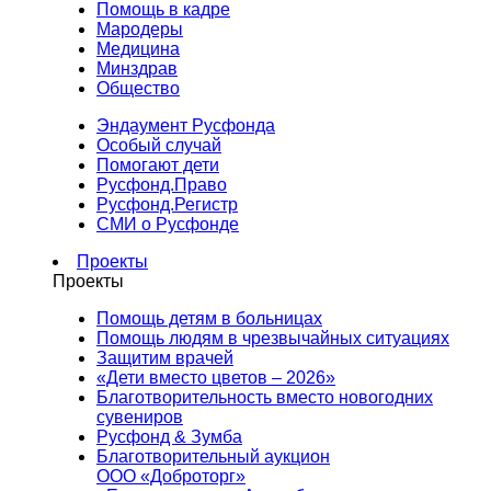
Помощь в кадре
Мародеры
Медицина
Минздрав
Общество
Эндаумент Русфонда
Особый случай
Помогают дети
Русфонд.Право
Русфонд.Регистр
СМИ о Русфонде
Проекты
Проекты
Помощь детям в больницах
Помощь людям в чрезвычайных ситуациях
Защитим врачей
«Дети вместо цветов – 2026»
Благотворительность вместо новогодних
сувениров
Русфонд & Зумба
Благотворительный аукцион
ООО «Доброторг»