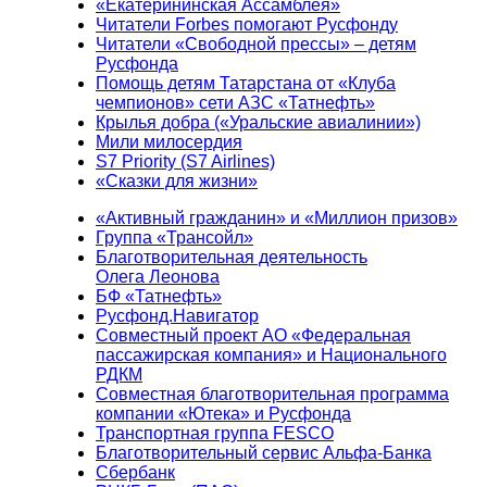
«Екатерининская Ассамблея»
Читатели Forbes помогают Русфонду
Читатели «Свободной прессы» – детям
Русфонда
Помощь детям Татарстана от «Клуба
чемпионов» сети АЗС «Татнефть»
Крылья добра («Уральские авиалинии»)
Мили милосердия
S7 Priority (S7 Airlines)
«Сказки для жизни»
«Активный гражданин» и «Миллион призов»
Группа «Трансойл»
Благотворительная деятельность
Олега Леонова
БФ «Татнефть»
Русфонд.Навигатор
Совместный проект АО «Федеральная
пассажирская компания» и Национального
РДКМ
Совместная благотворительная программа
компании «Ютека» и Русфонда
Транспортная группа FESCO
Благотворительный сервис Альфа-Банка
Сбербанк