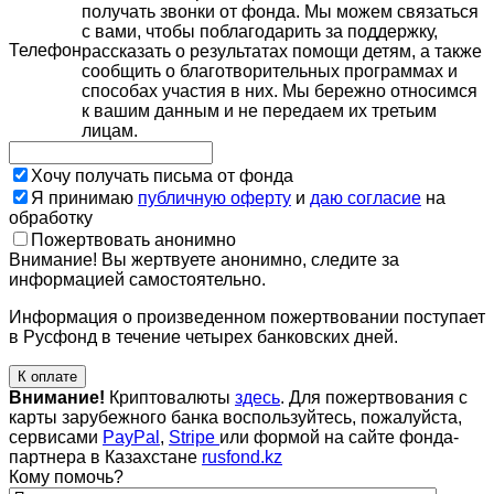
получать звонки от фонда. Мы можем связаться
с вами, чтобы поблагодарить за поддержку,
Телефон
рассказать о результатах помощи детям, а также
сообщить о благотворительных программах и
способах участия в них. Мы бережно относимся
к вашим данным и не передаем их третьим
лицам.
Хочу получать письма от фонда
Я принимаю
публичную оферту
и
даю согласие
на
обработку
Пожертвовать анонимно
Внимание! Вы жертвуете анонимно, следите за
информацией самостоятельно.
Информация о произведенном пожертвовании поступает
в Русфонд в течение четырех банковских дней.
К оплате
Внимание!
Криптовалюты
здесь
. Для пожертвования с
карты зарубежного банка воспользуйтесь, пожалуйста,
сервисами
PayPal
,
Stripe
или формой на сайте фонда-
партнера в Казахстане
rusfond.kz
Кому помочь?