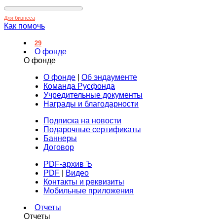
Для бизнеса
Как помочь
29
О фонде
О фонде
О фонде
|
Об эндаументе
Команда Русфонда
Учредительные документы
Награды и благодарности
Подписка на новости
Подарочные сертификаты
Баннеры
Договор
PDF-архив Ъ
PDF
|
Видео
Контакты и реквизиты
Мобильные приложения
Отчеты
Отчеты