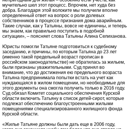
мучительно шел этот процесс. Впрочем, нет худа без
добра. Благодаря этой волоките мы получили вполне
определенный ответ на вопрос о роли долевых
собственников в процессе признания дома аварийным.
Такие случаи, как у Татьяны, вовсе не единичны, и теперь
мы знаем, как правильно поступить в подобной
ситуации», – поясняет слова Татьяны Алина Селиханова.
Юристы помогли Татьяне подготовиться к судебному
заседанию, и причины, по которым Татьяна до 23 лет
(именно такой предельный возраст прописан в
российском законодательстве) не обратилась за жильем,
были признаны уважительными. Суд принял во
внимание, что до достижения ею предельного возраста
Татьяна предпринимала попытки встать на учет как
нуждающаяся в жилом помещении, но необходимые для
этого документы она смогла получить только в 2016 году.
Суд обязал Комитет социального обеспечения Курской
области включить Татьяну в список детей-сирот, которые
подлежат обеспечению благоустроенными жилыми
помещениями специализированного жилищного фонда
Курской области.
«Жилье Татьяне должны были дать еще в 2006 году,