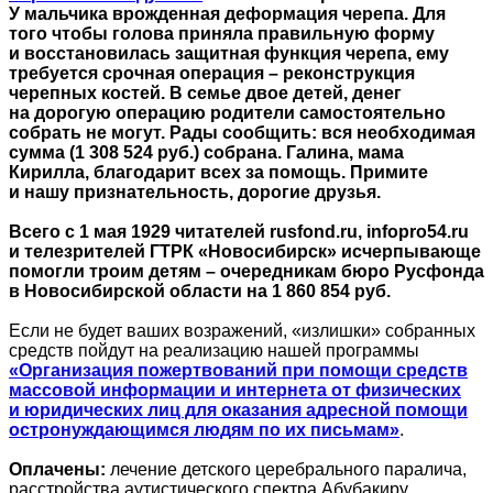
У мальчика врожденная деформация черепа. Для
того чтобы голова приняла правильную форму
и восстановилась защитная функция черепа, ему
требуется срочная операция – реконструкция
черепных костей. В семье двое детей, денег
на дорогую операцию родители самостоятельно
собрать не могут. Рады сообщить: вся необходимая
сумма (1 308 524 руб.) собрана. Галина, мама
Кирилла, благодарит всех за помощь. Примите
и нашу признательность, дорогие друзья.
Всего с 1 мая 1929 читателей rusfond.ru, infopro54.ru
и телезрителей ГТРК «Новосибирск» исчерпывающе
помогли троим детям – очередникам бюро Русфонда
в Новосибирской области на 1 860 854 руб.
Если не будет ваших возражений, «излишки» собранных
средств пойдут на реализацию нашей программы
«Организация пожертвований при помощи средств
массовой информации и интернета от физических
и юридических лиц для оказания адресной помощи
остронуждающимся людям по их письмам»
.
Оплачены:
лечение детского церебрального паралича,
расстройства аутистического спектра Абубакиру