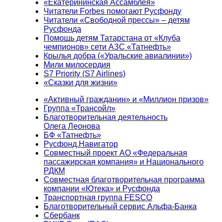
«Екатерининская Ассамблея»
Читатели Forbes помогают Русфонду
Читатели «Свободной прессы» – детям
Русфонда
Помощь детям Татарстана от «Клуба
чемпионов» сети АЗС «Татнефть»
Крылья добра («Уральские авиалинии»)
Мили милосердия
S7 Priority (S7 Airlines)
«Сказки для жизни»
«Активный гражданин» и «Миллион призов»
Группа «Трансойл»
Благотворительная деятельность
Олега Леонова
БФ «Татнефть»
Русфонд.Навигатор
Совместный проект АО «Федеральная
пассажирская компания» и Национального
РДКМ
Совместная благотворительная программа
компании «Ютека» и Русфонда
Транспортная группа FESCO
Благотворительный сервис Альфа-Банка
Сбербанк