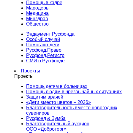
Помощь в кадре
Мародеры
Медицина
Минздрав
Общество
Эндаумент Русфонда
Особый случай
Помогают дети
Русфонд.Право
Русфонд.Регистр
СМИ о Русфонде
Проекты
Проекты
Помощь детям в больницах
Помощь людям в чрезвычайных ситуациях
Защитим врачей
«Дети вместо цветов – 2026»
Благотворительность вместо новогодних
сувениров
Русфонд & Зумба
Благотворительный аукцион
ООО «Доброторг»