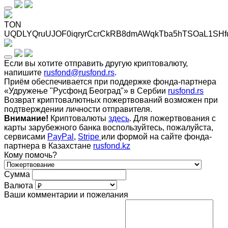
TON
UQDLYQruUJOF0iqryrCcrCkRB8dmAWqkTba5hTSOaL1SHf
Если вы хотите отправить другую криптовалюту,
напишите
rusfond@rusfond.rs
.
Приём обеспечивается при поддержке фонда-партнера
«Удружење "Русфонд Београд"» в Сербии
rusfond.rs
Возврат криптовалютных пожертвований возможен при
подтверждении личности отправителя.
Внимание!
Криптовалюты
здесь
. Для пожертвования с
карты зарубежного банка воспользуйтесь, пожалуйста,
сервисами
PayPal
,
Stripe
или формой на сайте фонда-
партнера в Казахстане
rusfond.kz
Кому помочь?
Сумма
Валюта
Ваши комментарии и пожелания