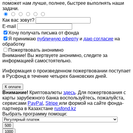
поможет нам лучше, полнее, быстрее выполнять наши
задачи.
Как вас зовут?
E-mail
Хочу получать письма от фонда
Я принимаю
публичную оферту
и
даю согласие
на
обработку
Пожертвовать анонимно
Внимание! Вы жертвуете анонимно, следите за
информацией самостоятельно.
Информация о произведенном пожертвовании поступает
в Русфонд в течение четырех банковских дней.
К оплате
Внимание!
Криптовалюты
здесь
. Для пожертвования с
карты зарубежного банка воспользуйтесь, пожалуйста,
сервисами
PayPal
,
Stripe
или формой на сайте фонда-
партнера в Казахстане
rusfond.kz
Выбрать программу помощи:
500
1000