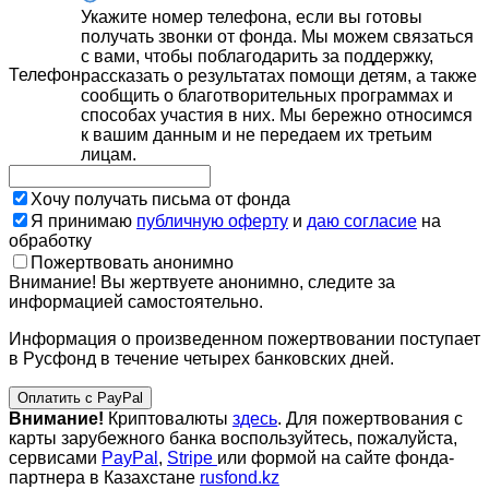
Укажите номер телефона, если вы готовы
получать звонки от фонда. Мы можем связаться
с вами, чтобы поблагодарить за поддержку,
Телефон
рассказать о результатах помощи детям, а также
сообщить о благотворительных программах и
способах участия в них. Мы бережно относимся
к вашим данным и не передаем их третьим
лицам.
Хочу получать письма от фонда
Я принимаю
публичную оферту
и
даю согласие
на
обработку
Пожертвовать анонимно
Внимание! Вы жертвуете анонимно, следите за
информацией самостоятельно.
Информация о произведенном пожертвовании поступает
в Русфонд в течение четырех банковских дней.
Оплатить с PayPal
Внимание!
Криптовалюты
здесь
. Для пожертвования с
карты зарубежного банка воспользуйтесь, пожалуйста,
сервисами
PayPal
,
Stripe
или формой на сайте фонда-
партнера в Казахстане
rusfond.kz