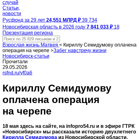
случай
Статьи,
новости
Русфонд за 29 лет
24,551 МЛРД ₽
39 734
Новосибирская область в 2026 году
7 841 033 ₽
18
Презентация региона
Взрослая жизнь Матвея
<
Кириллу Семидумову оплачена
операция на черепе
>
Забег навстречу жизни
Новосибирск-статьи
Прочитали
29.05.2026
rsfnd.ru/yf0a6
Кириллу Семидумову
оплачена операция
на черепе
18 мая здесь на сайте, на infopro54.ru и в эфире ГТРК
«Новосибирск» мы рассказали историю двухлетнего
Кирилла Семидумова
из Новосибирской области.