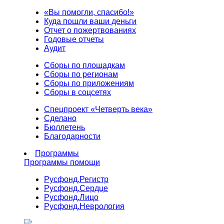
«Вы помогли, спасибо!»
Куда пошли ваши деньги
Отчет о пожертвованиях
Годовые отчеты
Аудит
Сборы по площадкам
Сборы по регионам
Сборы по приложениям
Сборы в соцсетях
Спецпроект «Четверть века»
Сделано
Бюллетень
Благодарности
Программы
Программы помощи
Русфонд.
Регистр
Русфонд.
Сердце
Русфонд.
Лицо
Русфонд.
Неврология