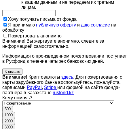
к вашим данным и не передаем их третьим
лицам.
Хочу получать письма от фонда
Я принимаю
публичную оферту
и
даю согласие
на
обработку
Пожертвовать анонимно
Внимание! Вы жертвуете анонимно, следите за
информацией самостоятельно.
Информация о произведенном пожертвовании поступает
в Русфонд в течение четырех банковских дней.
К оплате
Внимание!
Криптовалюты
здесь
. Для пожертвования с
карты зарубежного банка воспользуйтесь, пожалуйста,
сервисами
PayPal
,
Stripe
или формой на сайте фонда-
партнера в Казахстане
rusfond.kz
Кому помочь?
500
1000
2000
3000