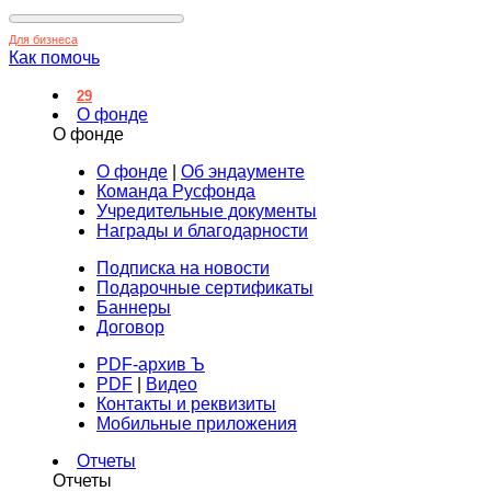
Для бизнеса
Как помочь
29
О фонде
О фонде
О фонде
|
Об эндаументе
Команда Русфонда
Учредительные документы
Награды и благодарности
Подписка на новости
Подарочные сертификаты
Баннеры
Договор
PDF-архив Ъ
PDF
|
Видео
Контакты и реквизиты
Мобильные приложения
Отчеты
Отчеты