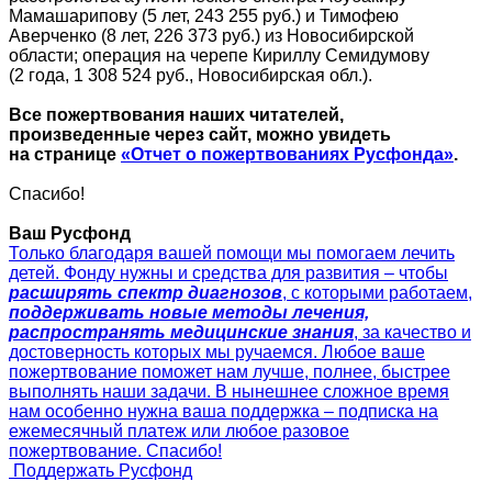
Мамашарипову (5 лет, 243 255 руб.) и Тимофею
Аверченко (8 лет, 226 373 руб.) из Новосибирской
области; операция на черепе Кириллу Семидумову
(2 года, 1 308 524 руб., Новосибирская обл.).
Все пожертвования наших читателей,
произведенные через сайт, можно увидеть
на странице
«Отчет о пожертвованиях Русфонда»
.
Спасибо!
Ваш Русфонд
Только благодаря вашей помощи мы помогаем лечить
детей. Фонду нужны и средства для развития – чтобы
расширять спектр диагнозов
, с которыми работаем,
поддерживать новые методы лечения,
распространять медицинские знания
, за качество и
достоверность которых мы ручаемся. Любое ваше
пожертвование поможет нам лучше, полнее, быстрее
выполнять наши задачи. В нынешнее сложное время
нам особенно нужна ваша поддержка – подписка на
ежемесячный платеж или любое разовое
пожертвование. Спасибо!
Поддержать Русфонд