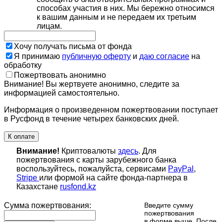
способах участия в них. Мы бережно относимся
к вашим данным и не передаем их третьим
лицам.
Хочу получать письма от фонда
Я принимаю
публичную оферту
и
даю согласие
на
обработку
Пожертвовать анонимно
Внимание! Вы жертвуете анонимно, следите за
информацией самостоятельно.
Информация о произведенном пожертвовании поступает
в Русфонд в течение четырех банковских дней.
К оплате
Внимание!
Криптовалюты
здесь
. Для
пожертвования с карты зарубежного банка
воспользуйтесь, пожалуйста, сервисами
PayPal
,
Stripe
или формой на сайте фонда-партнера в
Казахстане
rusfond.kz
Сумма пожертвования:
Введите сумму
пожертвования
в форме выше. После