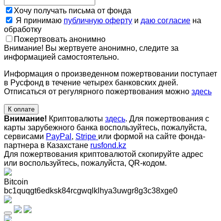
Хочу получать письма от фонда
Я принимаю
публичную оферту
и
даю согласие
на
обработку
Пожертвовать анонимно
Внимание! Вы жертвуете анонимно, следите за
информацией самостоятельно.
Информация о произведенном пожертвовании поступает
в Русфонд в течение четырех банковских дней.
Отписаться от регулярного пожертвования можно
здесь
К оплате
Внимание!
Криптовалюты
здесь
. Для пожертвования с
карты зарубежного банка воспользуйтесь, пожалуйста,
сервисами
PayPal
,
Stripe
или формой на сайте фонда-
партнера в Казахстане
rusfond.kz
Для пожертвования криптовалютой скопируйте адрес
или воспользуйтесь, пожалуйста, QR-кодом
.
Bitcoin
bc1quqgt6edksk84rcgwqlklhya3uwgr8g3c38xge0