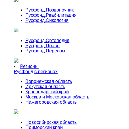
Русфонд.
Позвоночник
Русфонд.
Реабилитация
Русфонд.
Онкология
Русфонд.
Ортопедия
Русфонд.
Право
Русфонд.
Перелом
Регионы
Русфонд в регионах
Воронежская область
Иркутская область
Краснодарский край
Москва и Московская область
Нижегородская область
Новосибирская область
Приморский край