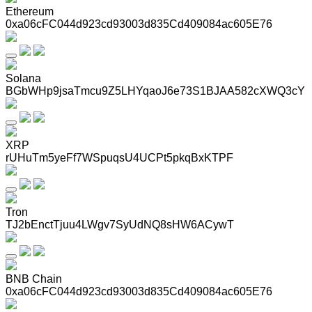
Ethereum
0xa06cFC044d923cd93003d835Cd409084ac605E76
Solana
BGbWHp9jsaTmcu9Z5LHYqaoJ6e73S1BJAA582cXWQ3cY
XRP
rUHuTm5yeFf7WSpuqsU4UCPt5pkqBxKTPF
Tron
TJ2bEnctTjuu4LWgv7SyUdNQ8sHW6ACywT
BNB Chain
0xa06cFC044d923cd93003d835Cd409084ac605E76