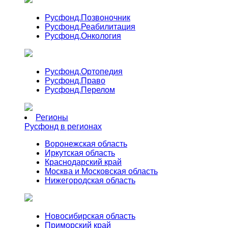
Русфонд.
Позвоночник
Русфонд.
Реабилитация
Русфонд.
Онкология
Русфонд.
Ортопедия
Русфонд.
Право
Русфонд.
Перелом
Регионы
Русфонд в регионах
Воронежская область
Иркутская область
Краснодарский край
Москва и Московская область
Нижегородская область
Новосибирская область
Приморский край