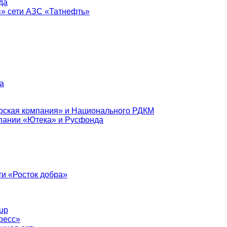
да
в» сети АЗС «Татнефть»
а
рская компания» и Национального РДКМ
пании «Ютека» и Русфонда
и «Росток добра»
up
ресс»