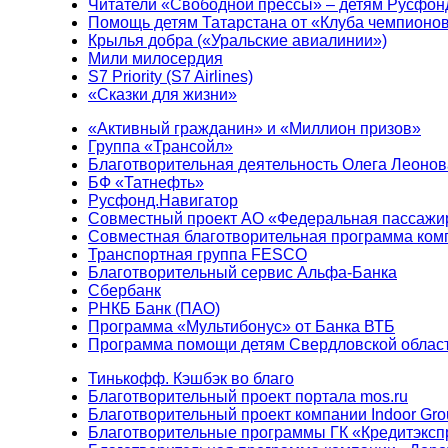
Читатели «Свободной прессы» – детям Русфон
Помощь детям Татарстана от «Клуба чемпионо
Крылья добра («Уральские авиалинии»)
Мили милосердия
S7 Priority (S7 Airlines)
«Сказки для жизни»
«Активный гражданин» и «Миллион призов»
Группа «Трансойл»
Благотворительная деятельность Олега Леонов
БФ «Татнефть»
Русфонд.Навигатор
Совместный проект АО «Федеральная пассажи
Совместная благотворительная программа ком
Транспортная группа FESCO
Благотворительный сервис Альфа-Банка
Сбербанк
РНКБ Банк (ПАО)
Программа «Мультибонус» от Банка ВТБ
Программа помощи детям Свердловской област
Тинькофф. Кэшбэк во благо
Благотворительный проект портала mos.ru
Благотворительный проект компании Indoor Gro
Благотворительные программы ГК «Кредитэксп