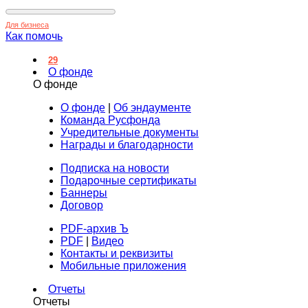
Для бизнеса
Как помочь
29
О фонде
О фонде
О фонде
|
Об эндаументе
Команда Русфонда
Учредительные документы
Награды и благодарности
Подписка на новости
Подарочные сертификаты
Баннеры
Договор
PDF-архив Ъ
PDF
|
Видео
Контакты и реквизиты
Мобильные приложения
Отчеты
Отчеты