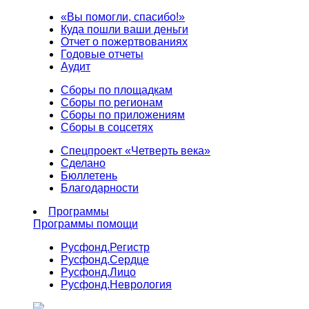
«Вы помогли, спасибо!»
Куда пошли ваши деньги
Отчет о пожертвованиях
Годовые отчеты
Аудит
Сборы по площадкам
Сборы по регионам
Сборы по приложениям
Сборы в соцсетях
Спецпроект «Четверть века»
Сделано
Бюллетень
Благодарности
Программы
Программы помощи
Русфонд.
Регистр
Русфонд.
Сердце
Русфонд.
Лицо
Русфонд.
Неврология