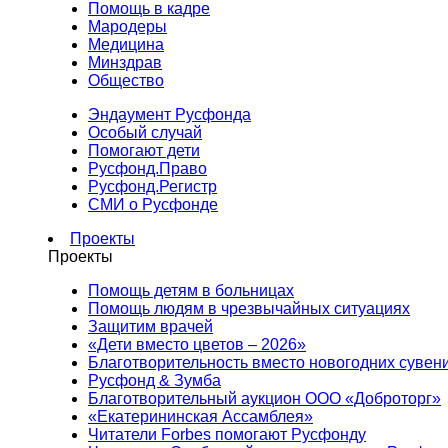
Помощь в кадре
Мародеры
Медицина
Минздрав
Общество
Эндаумент Русфонда
Особый случай
Помогают дети
Русфонд.Право
Русфонд.Регистр
СМИ о Русфонде
Проекты
Проекты
Помощь детям в больницах
Помощь людям в чрезвычайных ситуациях
Защитим врачей
«Дети вместо цветов – 2026»
Благотворительность вместо новогодних сувен
Русфонд & Зумба
Благотворительный аукцион ООО «Доброторг»
«Екатерининская Ассамблея»
Читатели Forbes помогают Русфонду