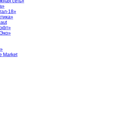
жная сеть»
а»
тал-18»
ктика»
aut
софт»
рЭко»
т»
e Market