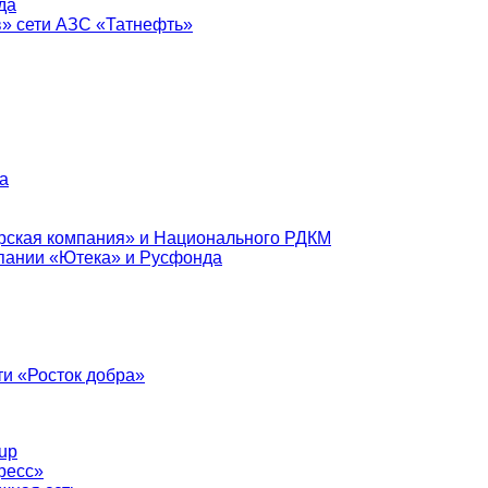
да
в» сети АЗС «Татнефть»
а
рская компания» и Национального РДКМ
пании «Ютека» и Русфонда
и «Росток добра»
up
ресс»