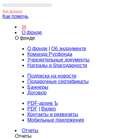
Для бизнеса
Как помочь
29
О фонде
О фонде
О фонде
|
Об эндаументе
Команда Русфонда
Учредительные документы
Награды и благодарности
Подписка на новости
Подарочные сертификаты
Баннеры
Договор
PDF-архив Ъ
PDF
|
Видео
Контакты и реквизиты
Мобильные приложения
Отчеты
Отчеты