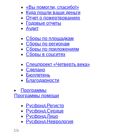
«Вы помогли, спасибо!»
Куда пошли ваши деньги
Отчет о пожертвованиях
Годовые отчеты
Аудит
Сборы по площадкам
Сборы по регионам
Сборы по приложениям
Сборы в соцсетях
Спецпроект «Четверть века»
Сделано
Бюллетень
Благодарности
Программы
Программы помощи
Русфонд.
Регистр
Русфонд.
Сердце
Русфонд.
Лицо
Русфонд.
Неврология