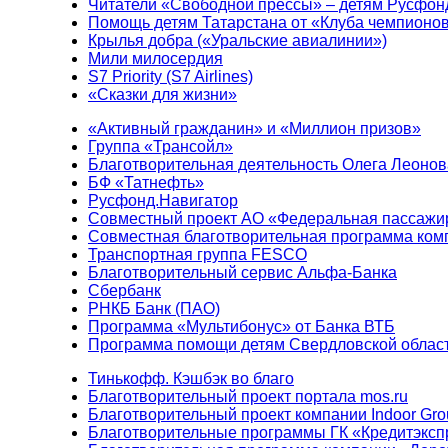
Читатели «Свободной прессы» – детям Русфон
Помощь детям Татарстана от «Клуба чемпионо
Крылья добра («Уральские авиалинии»)
Мили милосердия
S7 Priority (S7 Airlines)
«Сказки для жизни»
«Активный гражданин» и «Миллион призов»
Группа «Трансойл»
Благотворительная деятельность Олега Леонов
БФ «Татнефть»
Русфонд.Навигатор
Совместный проект АО «Федеральная пассажи
Совместная благотворительная программа ком
Транспортная группа FESCO
Благотворительный сервис Альфа-Банка
Сбербанк
РНКБ Банк (ПАО)
Программа «Мультибонус» от Банка ВТБ
Программа помощи детям Свердловской област
Тинькофф. Кэшбэк во благо
Благотворительный проект портала mos.ru
Благотворительный проект компании Indoor Gro
Благотворительные программы ГК «Кредитэксп