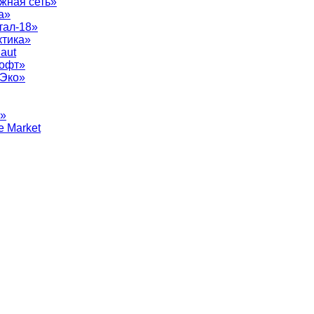
жная сеть»
а»
тал-18»
ктика»
aut
софт»
рЭко»
т»
e Market