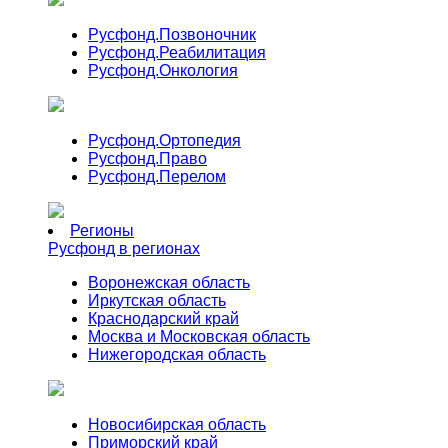
Русфонд.
Позвоночник
Русфонд.
Реабилитация
Русфонд.
Онкология
Русфонд.
Ортопедия
Русфонд.
Право
Русфонд.
Перелом
Регионы
Русфонд в регионах
Воронежская область
Иркутская область
Краснодарский край
Москва и Московская область
Нижегородская область
Новосибирская область
Приморский край