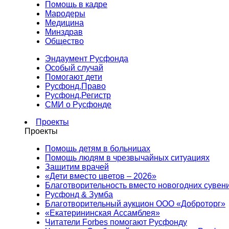
Помощь в кадре
Мародеры
Медицина
Минздрав
Общество
Эндаумент Русфонда
Особый случай
Помогают дети
Русфонд.Право
Русфонд.Регистр
СМИ о Русфонде
Проекты
Проекты
Помощь детям в больницах
Помощь людям в чрезвычайных ситуациях
Защитим врачей
«Дети вместо цветов – 2026»
Благотворительность вместо новогодних сувен
Русфонд & Зумба
Благотворительный аукцион ООО «Доброторг»
«Екатерининская Ассамблея»
Читатели Forbes помогают Русфонду