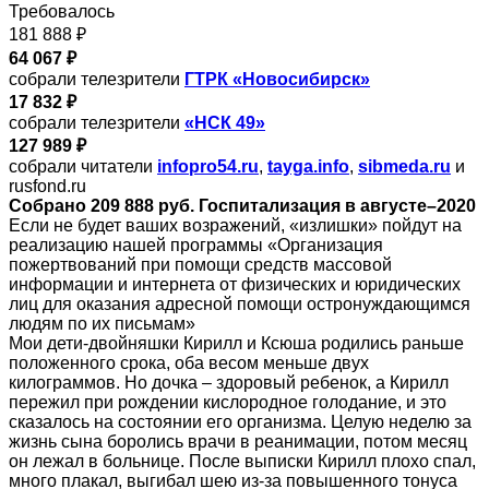
Требовалось
181 888 ₽
64 067 ₽
собрали телезрители
ГТРК «Новосибирск»
17 832 ₽
собрали телезрители
«НСК 49»
127 989 ₽
собрали читатели
infopro54.ru
,
tayga.info
,
sibmeda.ru
и
rusfond.ru
Собрано 209 888 руб. Госпитализация в августе–2020
Если не будет ваших возражений, «излишки» пойдут на
реализацию нашей программы «Организация
пожертвований при помощи средств массовой
информации и интернета от физических и юридических
лиц для оказания адресной помощи остронуждающимся
людям по их письмам»
Мои дети-двойняшки Кирилл и Ксюша родились раньше
положенного срока, оба весом меньше двух
килограммов. Но дочка – здоровый ребенок, а Кирилл
пережил при рождении кислородное голодание, и это
сказалось на состоянии его организма. Целую неделю за
жизнь сына боролись врачи в реанимации, потом месяц
он лежал в больнице. После выписки Кирилл плохо спал,
много плакал, выгибал шею из-за повышенного тонуса