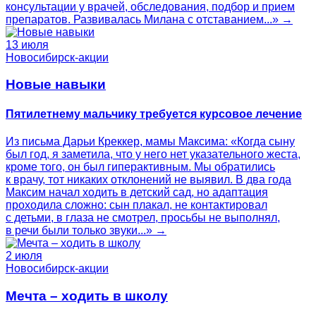
консультации у врачей, обследования, подбор и прием
препаратов. Развивалась Милана с отставанием...» →
13 июля
Новосибирск-акции
Новые навыки
Пятилетнему мальчику требуется курсовое лечение
Из письма Дарьи Креккер, мамы Максима: «Когда сыну
был год, я заметила, что у него нет указательного жеста,
кроме того, он был гиперактивным. Мы обратились
к врачу, тот никаких отклонений не выявил. В два года
Максим начал ходить в детский сад, но адаптация
проходила сложно: сын плакал, не контактировал
с детьми, в глаза не смотрел, просьбы не выполнял,
в речи были только звуки...» →
2 июля
Новосибирск-акции
Мечта – ходить в школу