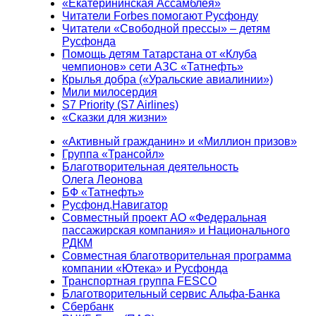
«Екатерининская Ассамблея»
Читатели Forbes помогают Русфонду
Читатели «Свободной прессы» – детям
Русфонда
Помощь детям Татарстана от «Клуба
чемпионов» сети АЗС «Татнефть»
Крылья добра («Уральские авиалинии»)
Мили милосердия
S7 Priority (S7 Airlines)
«Сказки для жизни»
«Активный гражданин» и «Миллион призов»
Группа «Трансойл»
Благотворительная деятельность
Олега Леонова
БФ «Татнефть»
Русфонд.Навигатор
Совместный проект АО «Федеральная
пассажирская компания» и Национального
РДКМ
Совместная благотворительная программа
компании «Ютека» и Русфонда
Транспортная группа FESCO
Благотворительный сервис Альфа-Банка
Сбербанк