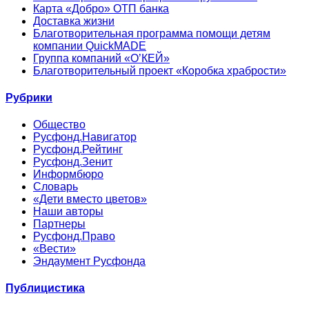
Карта «Добро» ОТП банка
Доставка жизни
Благотворительная программа помощи детям
компании QuickMADE
Группа компаний «О’КЕЙ»
Благотворительный проект «Коробка храбрости»
Рубрики
Общество
Русфонд.Навигатор
Русфонд.Рейтинг
Русфонд.Зенит
Информбюро
Словарь
«Дети вместо цветов»
Наши авторы
Партнеры
Русфонд.Право
«Вести»
Эндаумент Русфонда
Публицистика