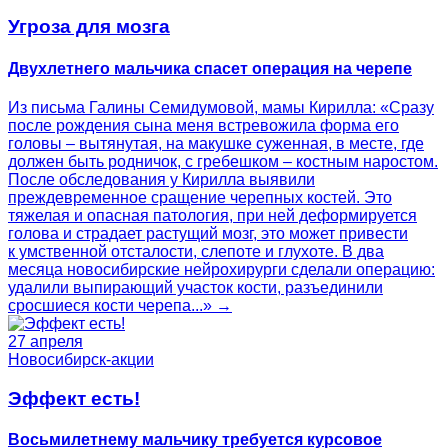
Угроза для мозга
Двухлетнего мальчика спасет операция на черепе
Из письма Галины Семидумовой, мамы Кирилла: «Сразу
после рождения сына меня встревожила форма его
головы – вытянутая, на макушке суженная, в месте, где
должен быть родничок, с гребешком – костным наростом.
После обследования у Кирилла выявили
преждевременное сращение черепных костей. Это
тяжелая и опасная патология, при ней деформируется
голова и страдает растущий мозг, это может привести
к умственной отсталости, слепоте и глухоте. В два
месяца новосибирские нейрохирурги сделали операцию:
удалили выпирающий участок кости, разъединили
сросшиеся кости черепа...» →
27 апреля
Новосибирск-акции
Эффект есть!
Восьмилетнему мальчику требуется курсовое