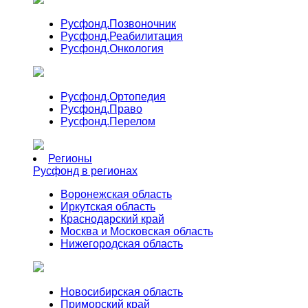
Русфонд.
Позвоночник
Русфонд.
Реабилитация
Русфонд.
Онкология
Русфонд.
Ортопедия
Русфонд.
Право
Русфонд.
Перелом
Регионы
Русфонд в регионах
Воронежская область
Иркутская область
Краснодарский край
Москва и Московская область
Нижегородская область
Новосибирская область
Приморский край