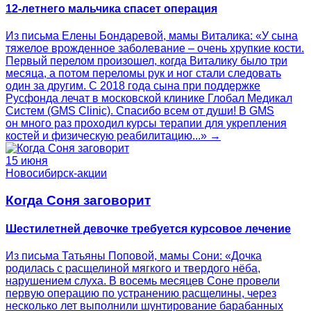
12-летнего мальчика спасет операция
Из письма Елены Бондаревой, мамы Виталика: «У сына
тяжелое врожденное заболевание – очень хрупкие кости.
Первый перелом произошел, когда Виталику было три
месяца, а потом переломы рук и ног стали следовать
один за другим. С 2018 года сына при поддержке
Русфонда лечат в московской клинике Глобал Медикал
Систем (GMS Clinic). Спасибо всем от души! В GMS
он много раз проходил курсы терапии для укрепления
костей и физическую реабилитацию...» →
15 июня
Новосибирск-акции
Когда Соня заговорит
Шестилетней девочке требуется курсовое лечение
Из письма Татьяны Поповой, мамы Сони: «Дочка
родилась с расщелиной мягкого и твердого нёба,
нарушением слуха. В восемь месяцев Соне провели
первую операцию по устранению расщелины, через
несколько лет выполнили шунтирование барабанных