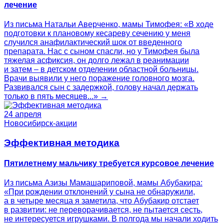
лечение
Из письма Натальи Аверченко, мамы Тимофея: «В ходе
подготовки к плановому кесареву сечению у меня
случился анафилактический шок от введенного
препарата. Нас с сыном спасли, но у Тимофея была
тяжелая асфиксия, он долго лежал в реанимации
и затем – в детском отделении областной больницы.
Врачи выявили у него поражение головного мозга.
Развивался сын с задержкой, голову начал держать
только в пять месяцев...» →
24 апреля
Новосибирск-акции
Эффективная методика
Пятилетнему мальчику требуется курсовое лечение
Из письма Азизы Мамашариповой, мамы Абубакира:
«При рождении отклонений у сына не обнаружили,
а в четыре месяца я заметила, что Абубакир отстает
в развитии: не переворачивается, не пытается сесть,
не интересуется игрушками. В полгода мы начали ходить