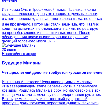
лечение
Из письма Ольги Трофимовой, мамы Павлика: «Когда
сыну исполнился год, он уже говорил отдельные слоги,
я с нетерпением ждала заветного слова мама, но оно так
и не прозвучало. Потом мы стали замечать, что Павлик
ходит на цыпочках, не откликается на имя, не реагирует
на просьбы, словно и не слышит нас вовсе. После
обследования врачи выявили у сына нарушение
функций головного мозга...» →
20 июля
Новосибирск-акции
Будущее Миланы
Четырехлетней девочке требуется курсовое лечение
Из письма Анастасии Чернышовой, мамы Миланы:
«На завершающем этапе беременности я переболела
ковидом. Родилась Милана в срок, но маловесной, в три
месяца мы стали замечать у нее подергивания рук и ног.
В четыре месяца случился короткий судорожный
приступ – дочь посинела, перестала дышать. Начались