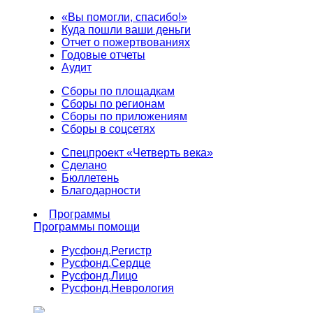
«Вы помогли, спасибо!»
Куда пошли ваши деньги
Отчет о пожертвованиях
Годовые отчеты
Аудит
Сборы по площадкам
Сборы по регионам
Сборы по приложениям
Сборы в соцсетях
Спецпроект «Четверть века»
Сделано
Бюллетень
Благодарности
Программы
Программы помощи
Русфонд.
Регистр
Русфонд.
Сердце
Русфонд.
Лицо
Русфонд.
Неврология