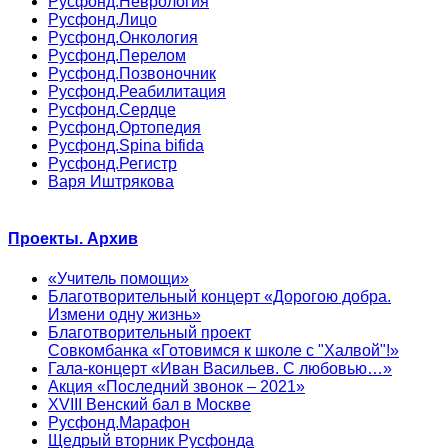
Русфонд.Неврология
Русфонд.Лицо
Русфонд.Онкология
Русфонд.Перелом
Русфонд.Позвоночник
Русфонд.Реабилитация
Русфонд.Сердце
Русфонд.Ортопедия
Русфонд.Spina bifida
Русфонд.Регистр
Варя Иштрякова
Проекты. Архив
«Учитель помощи»
Благотворительный концерт «Дорогою добра.
Измени одну жизнь»
Благотворительный проект
Совкомбанка «Готовимся к школе с "Халвой"!»
Гала-концерт «Иван Васильев. С любовью…»
Акция «Последний звонок – 2021»
XVIII Венский бал в Москве
Русфонд.Марафон
Щедрый вторник Русфонда