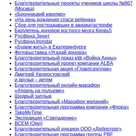
Благотворительные проекты учеников школы №867
(Москва)
«Бронницкий ювелир»
«На день рождения спаси ребенка»
Сбор для пострадавших в авиакатастрофе
Бюллетень доноров костного мозга Кровь5
Русфонд.Зенит
Русфонд.Ironstar
«Будем жить!» в Екатеринбурге
Фотовыставка «Угадай донора»
Благотворительный показ к/ф «Война Анны»
Благотворительный проект компании ALBA
Благотворительная акция «Главпсихплав»
Дмитрий Хворостовский
и друзья – детям
Благотворительный онлайн‑марафон
«Апрель на подъеме»
Щедрый заплыв
Благотворительный «Марафон желаний»
Благотворительная программа компании «Флора»
TakeMyTime
Экспедиция «Совпадение»
ВСЕМ (Qiwi)
Благотворительный аукцион ООО «Доброторг»
Благотворительная программа группы PBF