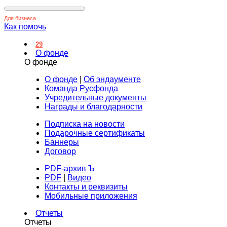
Для бизнеса
Как помочь
29
О фонде
О фонде
О фонде
|
Об эндаументе
Команда Русфонда
Учредительные документы
Награды и благодарности
Подписка на новости
Подарочные сертификаты
Баннеры
Договор
PDF-архив Ъ
PDF
|
Видео
Контакты и реквизиты
Мобильные приложения
Отчеты
Отчеты