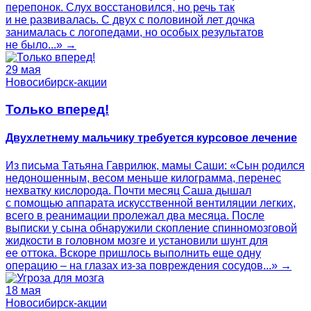
перепонок. Слух восстановился, но речь так
и не развивалась. С двух с половиной лет дочка
занималась с логопедами, но особых результатов
не было...» →
29 мая
Новосибирск-акции
Только вперед!
Двухлетнему мальчику требуется курсовое лечение
Из письма Татьяна Гаврилюк, мамы Саши: «Сын родился
недоношенным, весом меньше килограмма, перенес
нехватку кислорода. Почти месяц Саша дышал
с помощью аппарата искусственной вентиляции легких,
всего в реанимации пролежал два месяца. После
выписки у сына обнаружили скопление спинномозговой
жидкости в головном мозге и установили шунт для
ее оттока. Вскоре пришлось выполнить еще одну
операцию – на глазах из-за повреждения сосудов...» →
18 мая
Новосибирск-акции