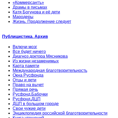
«Коммерсантъ»
Драмы в письмах
Катя Богунова и её дети
Мародеры
Жизнь. Продолжение следует
Публицистика. Архив
Включи мозг
Все будет ничего
Диагноз доктора Мясникова
Из жизни незаменимых
Карта памяти
Международная благотворительность
Окна Русфонда
Отцы и дети
Право на вычет
Прямая речь
Русфонд.Бабочки
Русфонд.ДЦП
ДЦП в большом городе
Свои чужие дети
Энциклопедия российской благотворительности
Книга утешений