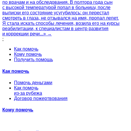
по врачам и на обследования. В полтора года сын
с высокой температурой попал в больницу, после
выписки его состояние усугубилось: он перестал
смотреть в глаза, не отзывался на имя, пропал лепет.
Я стала искать способы лечения, возила его на курсы
реабилитации, к специалистам в центр развития
и коррекции речи...» →
;
Как помочь
Кому помочь
Получить помощь
Как помочь
Помочь деньгами
Как помочь
из-за рубежа
Договор пожертвования
Кому помочь