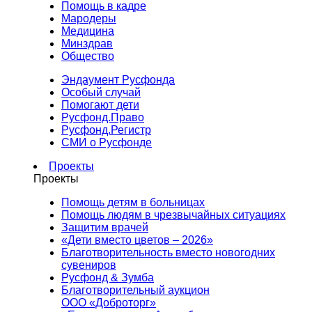
Помощь в кадре
Мародеры
Медицина
Минздрав
Общество
Эндаумент Русфонда
Особый случай
Помогают дети
Русфонд.Право
Русфонд.Регистр
СМИ о Русфонде
Проекты
Проекты
Помощь детям в больницах
Помощь людям в чрезвычайных ситуациях
Защитим врачей
«Дети вместо цветов – 2026»
Благотворительность вместо новогодних
сувениров
Русфонд & Зумба
Благотворительный аукцион
ООО «Доброторг»