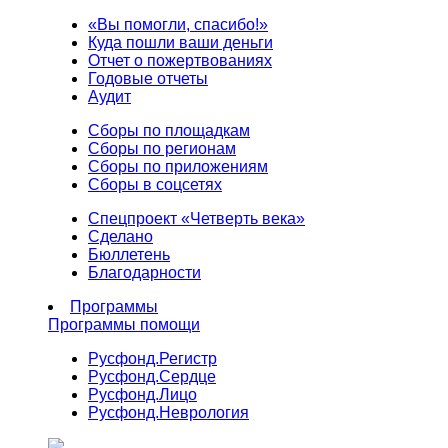
«Вы помогли, спасибо!»
Куда пошли ваши деньги
Отчет о пожертвованиях
Годовые отчеты
Аудит
Сборы по площадкам
Сборы по регионам
Сборы по приложениям
Сборы в соцсетях
Спецпроект «Четверть века»
Сделано
Бюллетень
Благодарности
Программы
Программы помощи
Русфонд.
Регистр
Русфонд.
Сердце
Русфонд.
Лицо
Русфонд.
Неврология