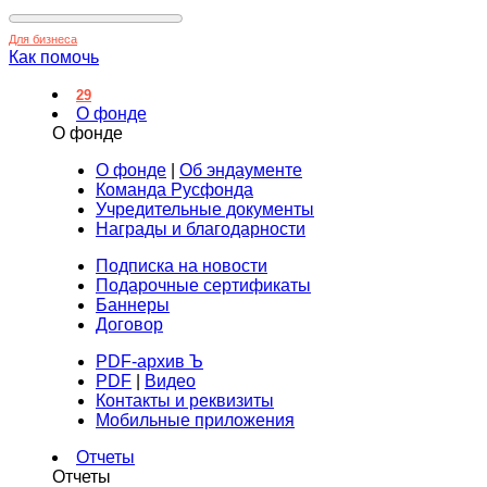
Для бизнеса
Как помочь
29
О фонде
О фонде
О фонде
|
Об эндаументе
Команда Русфонда
Учредительные документы
Награды и благодарности
Подписка на новости
Подарочные сертификаты
Баннеры
Договор
PDF-архив Ъ
PDF
|
Видео
Контакты и реквизиты
Мобильные приложения
Отчеты
Отчеты