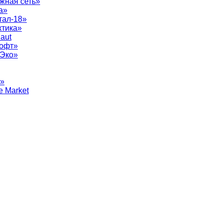
жная сеть»
а»
тал-18»
ктика»
aut
софт»
рЭко»
т»
e Market