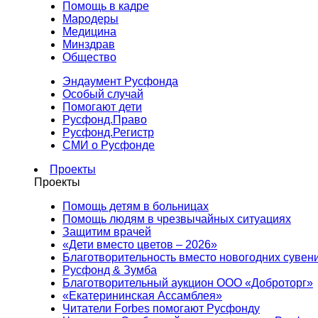
Помощь в кадре
Мародеры
Медицина
Минздрав
Общество
Эндаумент Русфонда
Особый случай
Помогают дети
Русфонд.Право
Русфонд.Регистр
СМИ о Русфонде
Проекты
Проекты
Помощь детям в больницах
Помощь людям в чрезвычайных ситуациях
Защитим врачей
«Дети вместо цветов – 2026»
Благотворительность вместо новогодних сувен
Русфонд & Зумба
Благотворительный аукцион ООО «Доброторг»
«Екатерининская Ассамблея»
Читатели Forbes помогают Русфонду