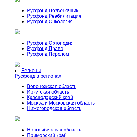
Русфонд.
Позвоночник
Русфонд.
Реабилитация
Русфонд.
Онкология
Русфонд.
Ортопедия
Русфонд.
Право
Русфонд.
Перелом
Регионы
Русфонд в регионах
Воронежская область
Иркутская область
Краснодарский край
Москва и Московская область
Нижегородская область
Новосибирская область
Приморский край