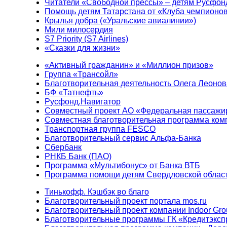
Читатели «Свободной прессы» – детям Русфон
Помощь детям Татарстана от «Клуба чемпионо
Крылья добра («Уральские авиалинии»)
Мили милосердия
S7 Priority (S7 Airlines)
«Сказки для жизни»
«Активный гражданин» и «Миллион призов»
Группа «Трансойл»
Благотворительная деятельность Олега Леонов
БФ «Татнефть»
Русфонд.Навигатор
Совместный проект АО «Федеральная пассажи
Совместная благотворительная программа ком
Транспортная группа FESCO
Благотворительный сервис Альфа-Банка
Сбербанк
РНКБ Банк (ПАО)
Программа «Мультибонус» от Банка ВТБ
Программа помощи детям Свердловской област
Тинькофф. Кэшбэк во благо
Благотворительный проект портала mos.ru
Благотворительный проект компании Indoor Gro
Благотворительные программы ГК «Кредитэксп