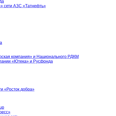
да
в» сети АЗС «Татнефть»
а
рская компания» и Национального РДКМ
пании «Ютека» и Русфонда
и «Росток добра»
up
ресс»