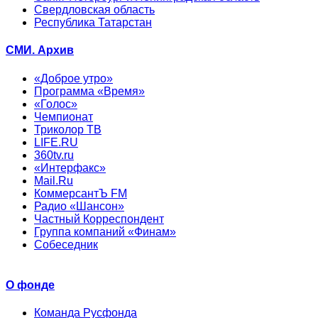
Свердловская область
Республика Татарстан
СМИ. Архив
«Доброе утро»
Программа «Время»
«Голос»
Чемпионат
Триколор ТВ
LIFE.RU
360tv.ru
«Интерфакс»
Mail.Ru
КоммерсантЪ FM
Радио «Шансон»
Частный Корреспондент
Группа компаний «Финам»
Собеседник
О фонде
Команда Русфонда