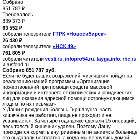
Собрано
851 787 ₽
Требовалось
839 373 ₽
63 552 ₽
собрали телезрители
ГТРК «Новосибирск»
26 430 ₽
собрали телезрители
«НСК 49»
761 805 ₽
собрали читатели
vesti.ru
,
infopro54.ru
,
tayga.info
,
rbc.ru
и rusfond.ru
Собрано 851 787 руб.
Если не будет ваших возражений, «излишки» пойдут на
реализацию нашей программы «Организация
пожертвований при помощи средств массовой
информации и интернета от физических и юридических
лиц для оказания адресной помощи остронуждающимся
людям по их письмам»
У Даши с рождения болезнь Гиршпрунга: часть
кишечника не работает, пища не проходит и не
усваивается. За четыре года дочке сделали 15 операций,
весь толстый кишечник удален. Поэтому Дашу
приходится кормить внутривенным питанием: в больнице
его выдавали бесплатно, а когда мы вернулись домой,