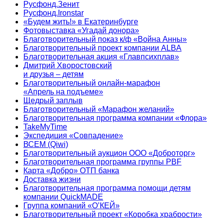
Русфонд.Зенит
Русфонд.Ironstar
«Будем жить!» в Екатеринбурге
Фотовыставка «Угадай донора»
Благотворительный показ к/ф «Война Анны»
Благотворительный проект компании ALBA
Благотворительная акция «Главпсихплав»
Дмитрий Хворостовский
и друзья – детям
Благотворительный онлайн‑марафон
«Апрель на подъеме»
Щедрый заплыв
Благотворительный «Марафон желаний»
Благотворительная программа компании «Флора»
TakeMyTime
Экспедиция «Совпадение»
ВСЕМ (Qiwi)
Благотворительный аукцион ООО «Доброторг»
Благотворительная программа группы PBF
Карта «Добро» ОТП банка
Доставка жизни
Благотворительная программа помощи детям
компании QuickMADE
Группа компаний «О’КЕЙ»
Благотворительный проект «Коробка храбрости»