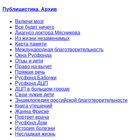
Публицистика. Архив
Включи мозг
Все будет ничего
Диагноз доктора Мясникова
Из жизни незаменимых
Карта памяти
Международная благотворительность
Окна Русфонда
Отцы и дети
Право на вычет
Прямая речь
Русфонд.Бабочки
Русфонд.ДЦП
ДЦП в большом городе
Свои чужие дети
Энциклопедия российской благотворительности
Книга утешений
Жанна Фриске
Портрет врача
Русфонд.Дом
История болезни
Несладкая жизнь