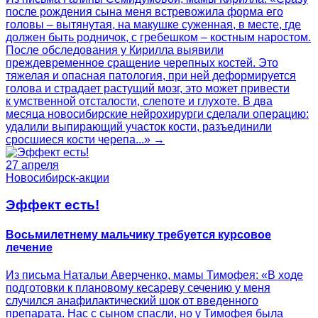
после рождения сына меня встревожила форма его
головы – вытянутая, на макушке суженная, в месте, где
должен быть родничок, с гребешком – костным наростом.
После обследования у Кирилла выявили
преждевременное сращение черепных костей. Это
тяжелая и опасная патология, при ней деформируется
голова и страдает растущий мозг, это может привести
к умственной отсталости, слепоте и глухоте. В два
месяца новосибирские нейрохирурги сделали операцию:
удалили выпирающий участок кости, разъединили
сросшиеся кости черепа...» →
27 апреля
Новосибирск-акции
Эффект есть!
Восьмилетнему мальчику требуется курсовое
лечение
Из письма Натальи Аверченко, мамы Тимофея: «В ходе
подготовки к плановому кесареву сечению у меня
случился анафилактический шок от введенного
препарата. Нас с сыном спасли, но у Тимофея была