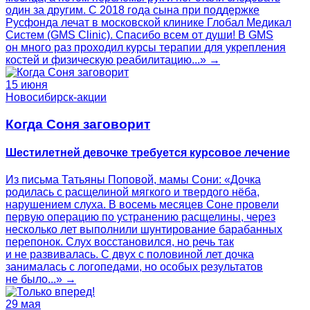
один за другим. С 2018 года сына при поддержке
Русфонда лечат в московской клинике Глобал Медикал
Систем (GMS Clinic). Спасибо всем от души! В GMS
он много раз проходил курсы терапии для укрепления
костей и физическую реабилитацию...» →
15 июня
Новосибирск-акции
Когда Соня заговорит
Шестилетней девочке требуется курсовое лечение
Из письма Татьяны Поповой, мамы Сони: «Дочка
родилась с расщелиной мягкого и твердого нёба,
нарушением слуха. В восемь месяцев Соне провели
первую операцию по устранению расщелины, через
несколько лет выполнили шунтирование барабанных
перепонок. Слух восстановился, но речь так
и не развивалась. С двух с половиной лет дочка
занималась с логопедами, но особых результатов
не было...» →
29 мая