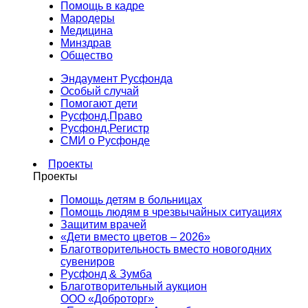
Помощь в кадре
Мародеры
Медицина
Минздрав
Общество
Эндаумент Русфонда
Особый случай
Помогают дети
Русфонд.Право
Русфонд.Регистр
СМИ о Русфонде
Проекты
Проекты
Помощь детям в больницах
Помощь людям в чрезвычайных ситуациях
Защитим врачей
«Дети вместо цветов – 2026»
Благотворительность вместо новогодних
сувениров
Русфонд & Зумба
Благотворительный аукцион
ООО «Доброторг»