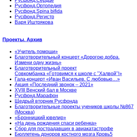
Русфонд.Сердце
Русфонд.Ортопедия
Русфонд.Spina bifida
Русфонд.Регистр
Варя Иштрякова
Проекты. Архив
«Учитель помощи»
Благотворительный концерт «Дорогою добра.
Измени одну жизнь»
Благотворительный проект
Совкомбанка «Готовимся к школе с "Халвой"!»
Гала-концерт «Иван Васильев. С любовью…»
Акция «Последний звонок – 2021»
XVIII Венский бал в Москве
Русфонд.Марафон
Щедрый вторник Русфонда
Благотворительные проекты учеников школы №867
(Москва)
«Бронницкий ювелир»
«На день рождения спаси ребенка»
Сбор для пострадавших в авиакатастрофе
Бюллетень доноров костного мозга Кровь5