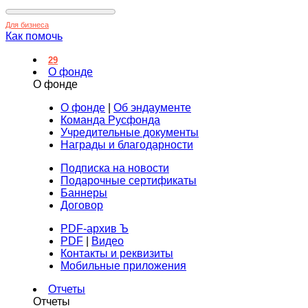
Для бизнеса
Как помочь
29
О фонде
О фонде
О фонде
|
Об эндаументе
Команда Русфонда
Учредительные документы
Награды и благодарности
Подписка на новости
Подарочные сертификаты
Баннеры
Договор
PDF-архив Ъ
PDF
|
Видео
Контакты и реквизиты
Мобильные приложения
Отчеты
Отчеты