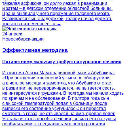
тяжелая асфиксия, он долго лежал в реанимации
и затем – в детском отделении областной больницы.
Врачи выявили у него поражение головного мозга.
Развивался сын с задержкой, голову начал держать
только в пять месяцев...» →
24 апреля
Новосибирск-акции
Эффективная методика
Пятилетнему мальчику требуется курсовое лечение
Из письма Азизы Мамашариповой, мамы Абубакира:
«При рождении отклонений у сына не обнаружили,
а в четыре месяца я заметила, что Абубакир отстает
в развитии: не переворачивается, не пытается сесть,
не интересуется игрушками. В полгода мы начали ходить
по врачам и на обследования. В полтора года сын
с высокой температурой попал в больницу, после
выписки его состояние усугубилось: он перестал
смотреть в глаза, не отзывался на имя, пропал лепет.
Я стала искать способы лечения, возила его на курсы
реабилитации, к специалистам в центр развития