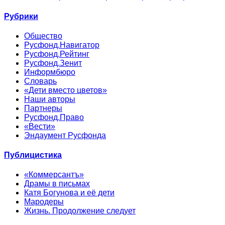
Рубрики
Общество
Русфонд.Навигатор
Русфонд.Рейтинг
Русфонд.Зенит
Информбюро
Словарь
«Дети вместо цветов»
Наши авторы
Партнеры
Русфонд.Право
«Вести»
Эндаумент Русфонда
Публицистика
«Коммерсантъ»
Драмы в письмах
Катя Богунова и её дети
Мародеры
Жизнь. Продолжение следует