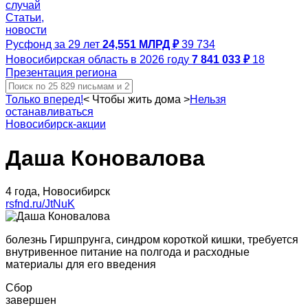
случай
Статьи,
новости
Русфонд за 29 лет
24,551 МЛРД ₽
39 734
Новосибирская область в 2026 году
7 841 033 ₽
18
Презентация региона
Только вперед!
<
Чтобы жить дома
>
Нельзя
останавливаться
Новосибирск-акции
Даша Коновалова
4 года, Новосибирск
rsfnd.ru/JtNuK
болезнь Гиршпрунга, синдром короткой кишки, требуется
внутривенное питание на полгода и расходные
материалы для его введения
Сбор
завершен