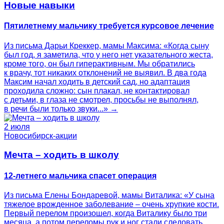
Новые навыки
Пятилетнему мальчику требуется курсовое лечение
Из письма Дарьи Креккер, мамы Максима: «Когда сыну
был год, я заметила, что у него нет указательного жеста,
кроме того, он был гиперактивным. Мы обратились
к врачу, тот никаких отклонений не выявил. В два года
Максим начал ходить в детский сад, но адаптация
проходила сложно: сын плакал, не контактировал
с детьми, в глаза не смотрел, просьбы не выполнял,
в речи были только звуки...» →
2 июля
Новосибирск-акции
Мечта – ходить в школу
12-летнего мальчика спасет операция
Из письма Елены Бондаревой, мамы Виталика: «У сына
тяжелое врожденное заболевание – очень хрупкие кости.
Первый перелом произошел, когда Виталику было три
месяца, а потом переломы рук и ног стали следовать