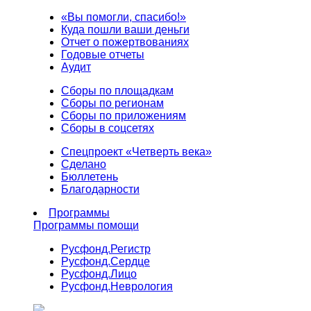
«Вы помогли, спасибо!»
Куда пошли ваши деньги
Отчет о пожертвованиях
Годовые отчеты
Аудит
Сборы по площадкам
Сборы по регионам
Сборы по приложениям
Сборы в соцсетях
Спецпроект «Четверть века»
Сделано
Бюллетень
Благодарности
Программы
Программы помощи
Русфонд.
Регистр
Русфонд.
Сердце
Русфонд.
Лицо
Русфонд.
Неврология