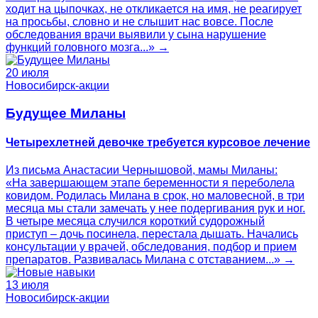
ходит на цыпочках, не откликается на имя, не реагирует
на просьбы, словно и не слышит нас вовсе. После
обследования врачи выявили у сына нарушение
функций головного мозга...» →
20 июля
Новосибирск-акции
Будущее Миланы
Четырехлетней девочке требуется курсовое лечение
Из письма Анастасии Чернышовой, мамы Миланы:
«На завершающем этапе беременности я переболела
ковидом. Родилась Милана в срок, но маловесной, в три
месяца мы стали замечать у нее подергивания рук и ног.
В четыре месяца случился короткий судорожный
приступ – дочь посинела, перестала дышать. Начались
консультации у врачей, обследования, подбор и прием
препаратов. Развивалась Милана с отставанием...» →
13 июля
Новосибирск-акции