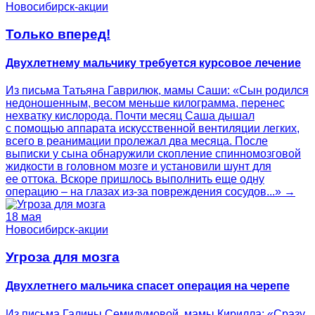
Новосибирск-акции
Только вперед!
Двухлетнему мальчику требуется курсовое лечение
Из письма Татьяна Гаврилюк, мамы Саши: «Сын родился
недоношенным, весом меньше килограмма, перенес
нехватку кислорода. Почти месяц Саша дышал
с помощью аппарата искусственной вентиляции легких,
всего в реанимации пролежал два месяца. После
выписки у сына обнаружили скопление спинномозговой
жидкости в головном мозге и установили шунт для
ее оттока. Вскоре пришлось выполнить еще одну
операцию – на глазах из-за повреждения сосудов...» →
18 мая
Новосибирск-акции
Угроза для мозга
Двухлетнего мальчика спасет операция на черепе
Из письма Галины Семидумовой, мамы Кирилла: «Сразу