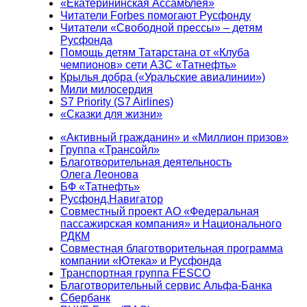
«Екатерининская Ассамблея»
Читатели Forbes помогают Русфонду
Читатели «Свободной прессы» – детям
Русфонда
Помощь детям Татарстана от «Клуба
чемпионов» сети АЗС «Татнефть»
Крылья добра («Уральские авиалинии»)
Мили милосердия
S7 Priority (S7 Airlines)
«Сказки для жизни»
«Активный гражданин» и «Миллион призов»
Группа «Трансойл»
Благотворительная деятельность
Олега Леонова
БФ «Татнефть»
Русфонд.Навигатор
Совместный проект АО «Федеральная
пассажирская компания» и Национального
РДКМ
Совместная благотворительная программа
компании «Ютека» и Русфонда
Транспортная группа FESCO
Благотворительный сервис Альфа-Банка
Сбербанк