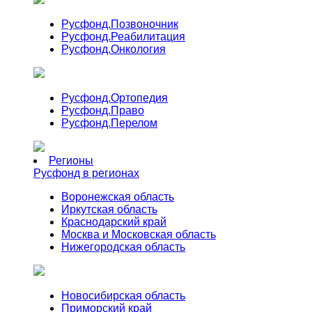
Русфонд.
Позвоночник
Русфонд.
Реабилитация
Русфонд.
Онкология
Русфонд.
Ортопедия
Русфонд.
Право
Русфонд.
Перелом
Регионы
Русфонд в регионах
Воронежская область
Иркутская область
Краснодарский край
Москва и Московская область
Нижегородская область
Новосибирская область
Приморский край