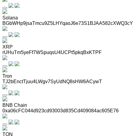
Solana
BGbWHp9jsaTmcu9Z5LHYqaoJ6e73S1BJAA582cXWQ3cY
XRP
rUHuTm5yeFf7WSpuqsU4UCPt5pkqBxKTPF
Tron
TJ2bEnctTjuu4LWgv7SyUdNQ8sHW6ACywT
BNB Chain
0xa06cFC044d923cd93003d835Cd409084ac605E76
TON