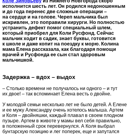
Коле Зиновьеву
из Нижнего Новгорода скоро
исполнится шесть лет. Он родился недоношенным
и до года перенес две сложные операции –
на сердце и на голове. Череп мальчика был
искривлен, это поправили хирурги. Но полностью
устранить дефект помог специальный шлем,
который приобрел для Коли Русфонд. Сейчас
мальчик ходит в садик, знает буквы, готовится
к школе и даже копит на поездку к морю. Колина
мама Елена рассказала, как благодаря помощи
врачей и Русфонда ее сын стал здоровым
мальчишкой.
Задержка – вдох – выдох
– Столько времени не получалось ни одного – и тут
их двое! – так вспоминает Елена весть о двойне.
У молодой семьи несколько лет не было детей. А Елене
и ее мужу Александру очень хотелось малыша. Артем
и Коля – двойняшки, каждый плавал в своем плодном
пузыре. Артем в животе у мамы вел себя правильно,
в положенный срок перевернулся. А Коля выбрал
бунтарскую позицию и лег поперек, еще и запутался