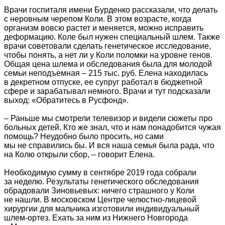
Врачи госпиталя имени Бурденко рассказали, что делать
с неровным черепом Коли. В этом возрасте, когда
организм вовсю растет и меняется, можно исправить
деформацию. Коле был нужен специальный шлем. Также
врачи советовали сделать генетическое исследование,
чтобы понять, а нет ли у Коли поломки на уровне генов.
Общая цена шлема и обследования была для молодой
семьи неподъемная – 215 тыс. руб. Елена находилась
в декретном отпуске, ее супруг работал в бюджетной
сфере и зарабатывал немного. Врачи и тут подсказали
выход: «Обратитесь в Русфонд».
– Раньше мы смотрели телевизор и видели сюжеты про
больных детей. Кто же знал, что и нам понадобится чужая
помощь? Неудобно было просить, но сами
мы не справились бы. И вся наша семья была рада, что
на Колю открыли сбор, – говорит Елена.
Необходимую сумму в сентябре 2019 года собрали
за неделю. Результаты генетического обследования
обрадовали Зиновьевых: ничего страшного у Коли
не нашли. В московском Центре челюстно-лицевой
хирургии для мальчика изготовили индивидуальный
шлем-ортез. Ехать за ним из Нижнего Новгорода