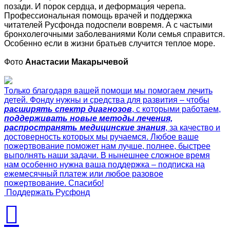
позади. И порок сердца, и деформация черепа.
Профессиональная помощь врачей и поддержка
читателей Русфонда подоспели вовремя. А с частыми
бронхолегочными заболеваниями Коли семья справится.
Особенно если в жизни братьев случится теплое море.
Фото
Анастасии Макарычевой
Только благодаря вашей помощи мы помогаем лечить
детей. Фонду нужны и средства для развития – чтобы
расширять спектр диагнозов
, с которыми работаем,
поддерживать новые методы лечения,
распространять медицинские знания
, за качество и
достоверность которых мы ручаемся. Любое ваше
пожертвование поможет нам лучше, полнее, быстрее
выполнять наши задачи. В нынешнее сложное время
нам особенно нужна ваша поддержка – подписка на
ежемесячный платеж или любое разовое
пожертвование. Спасибо!
Поддержать Русфонд