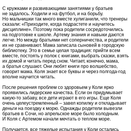
С кружками и развивающими занятиями у братьев
не задалось. Ходили и на футбол, и на борьбу.
Но мальчишки так много вместе хулиганили, что тренеры
сказали: «Приходите, когда подрастете и научитесь
дисциплине». Поэтому пока родители сосредоточились
на подготовке к школе. Артему знания и навыки даются
легче. Но между братьями нет соперничества, и родители
их не сравнивают. Мама записала сыновей в городскую
библиотеку. Это в семье целая традиция: прийти всем
вместе, постоять у полок с книгами, выбрать сказки, взять
их домой и читать перед сном. Читает, конечно, мама,
а братья слушают. Они любят книги про волшебство,
говорит мама. Коля знает все буквы и через полгода-год
вполне научится читать.
После решения проблем со здоровьем у Коли ярко
проявились лидерские качества. Если он придумывает
какую-то забаву, все дети играют в его игры. Еще Коля
очень целеустремленный – завел копилку и откладывает
деньги на поездку к морю. Однажды родители вывезли
братьев в Сочи, но апрельское море было холодным.
И Коля с Артемом начали мечтать о теплом море.
Получается, все тяжелые испытания у Коли остались