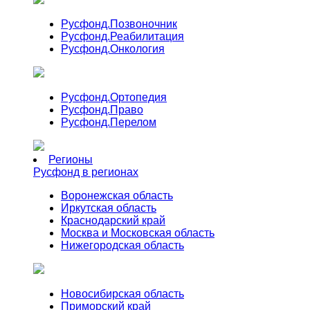
Русфонд.
Позвоночник
Русфонд.
Реабилитация
Русфонд.
Онкология
Русфонд.
Ортопедия
Русфонд.
Право
Русфонд.
Перелом
Регионы
Русфонд в регионах
Воронежская область
Иркутская область
Краснодарский край
Москва и Московская область
Нижегородская область
Новосибирская область
Приморский край