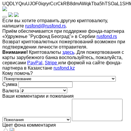
UQDLYQruUJOF0iqryrCcrCkRB8dmAWqkTba5hTSOaL1SHf
Если вы хотите отправить другую криптовалюту,
напишите
rusfond@rusfond.rs
.
Приём обеспечивается при поддержке фонда-партнера
«Удружење "Русфонд Београд"» в Сербии
rusfond.rs
Возврат криптовалютных пожертвований возможен при
подтверждении личности отправителя.
Внимание!
Криптовалюты
здесь
. Для пожертвования с
карты зарубежного банка воспользуйтесь, пожалуйста,
сервисами
PayPal
,
Stripe
или формой на сайте фонда-
партнера в Казахстане
rusfond.kz
Кому помочь?
Сумма
Валюта
Ваши комментарии и пожелания
Цвет фона комментария