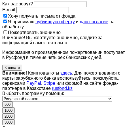
Как вас зовут?
E-mail
Хочу получать письма от фонда
Я принимаю
публичную оферту
и
даю согласие
на
обработку
Пожертвовать анонимно
Внимание! Вы жертвуете анонимно, следите за
информацией самостоятельно.
Информация о произведенном пожертвовании поступает
в Русфонд в течение четырех банковских дней.
К оплате
Внимание!
Криптовалюты
здесь
. Для пожертвования с
карты зарубежного банка воспользуйтесь, пожалуйста,
сервисами
PayPal
,
Stripe
или формой на сайте фонда-
партнера в Казахстане
rusfond.kz
Выбрать программу помощи:
500
1000
2000
3000