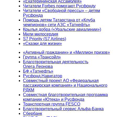
«Екатерининская Ассамблея»
Читатели Forbes помогают Русфонду
Читатели «Свободной прессы» – детям
Русфонда
Помощь детям Татарстана от «Клуба
чемпионов» сети АЗС «Татнефть»
Крылья добра («Уральские авиалинии»)
Мили милосердия
S7 Priority (S7 Airlines)
«Сказки для жизни»
«Активный гражданин» и «Миллион призов»
Группа «Трансойл»
Благотворительная деятельность
Олега Леонова
БФ «Татнефть»
Русфонд.Навигатор
Совместный проект АО «Федеральная
пассажирская компания» и Национального
РДКМ
Совместная благотворительная программа
компании «Ютека» и Русфонда
Транспортная группа FESCO
Благотворительный сервис Альфа-Банка
Сбербанк