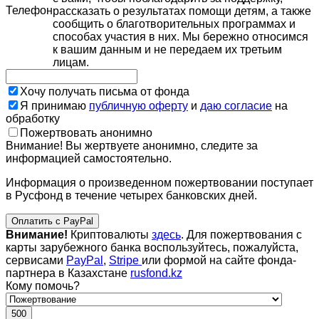
Телефон
рассказать о результатах помощи детям, а также
сообщить о благотворительных программах и
способах участия в них. Мы бережно относимся
к вашим данным и не передаем их третьим
лицам.
Хочу получать письма от фонда
Я принимаю
публичную оферту
и
даю согласие
на
обработку
Пожертвовать анонимно
Внимание! Вы жертвуете анонимно, следите за
информацией самостоятельно.
Информация о произведенном пожертвовании поступает
в Русфонд в течение четырех банковских дней.
Оплатить с PayPal
Внимание!
Криптовалюты
здесь
. Для пожертвования с
карты зарубежного банка воспользуйтесь, пожалуйста,
сервисами
PayPal
,
Stripe
или формой на сайте фонда-
партнера в Казахстане
rusfond.kz
Кому помочь?
500