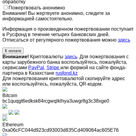
обработку
Пожертвовать анонимно
Внимание! Вы жертвуете анонимно, следите за
информацией самостоятельно.
Информация о произведенном пожертвовании поступает
в Русфонд в течение четырех банковских дней.
Отписаться от регулярного пожертвования можно
здесь
К оплате
Внимание!
Криптовалюты
здесь
. Для пожертвования с
карты зарубежного банка воспользуйтесь, пожалуйста,
сервисами
PayPal
,
Stripe
или формой на сайте фонда-
партнера в Казахстане
rusfond.kz
Для пожертвования криптовалютой скопируйте адрес
или воспользуйтесь, пожалуйста, QR-кодом
.
Bitcoin
bc1quqgt6edksk84rcgwqlklhya3uwgr8g3c38xge0
Ethereum
0xa06cFC044d923cd93003d835Cd409084ac605E76