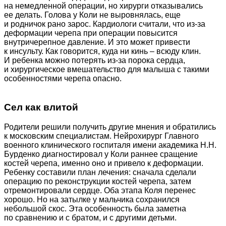
на немедленной операции, но хирурги отказывались
ее делать. Голова у Коли не выровнялась, еще
и родничок рано зарос. Кардиологи считали, что из-за
деформации черепа при операции повысится
внутричерепное давление. И это может привести
к инсульту. Как говорится, куда ни кинь – всюду клин.
И ребенка можно потерять из-за порока сердца,
и хирургическое вмешательство для малыша с такими
особенностями черепа опасно.
Сел как влитой
Родители решили получить другие мнения и обратились
к московским специалистам. Нейрохирург Главного
военного клинического госпиталя имени академика Н.Н.
Бурденко диагностировал у Коли раннее сращение
костей черепа, именно оно и привело к деформации.
Ребенку составили план лечения: сначала сделали
операцию по реконструкции костей черепа, затем
отремонтировали сердце. Оба этапа Коля перенес
хорошо. Но на затылке у мальчика сохранился
небольшой скос. Эта особенность была заметна
по сравнению и с братом, и с другими детьми.