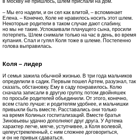
в Москву не пришлось, шлем прислали на дом.
– Мы его надели, и он сел как влитой, – вспоминает
Елена. – Конечно, Коле не нравилось носить этот шлем.
Некоторые родители в таком случае дают слабину,
но мы не такие. Успокаивали плачущего сына, просили
потерпеть. Шлем снимали только на час в день, во время
купания. Спал и гулял Коля тоже в шлеме. Постепенно
голова выправилась.
Коля – лидер
И семья зажила обычной жизнью. В три года мальчиков
определили в садик. Первым пошел Артем, разузнал, так
сказать, обстановку. Ему в саду понравилось. Колю
сначала записали в другую группу, потом двойняшек
по просьбе родителей объединили. От этого, конечно,
всем стало лучше: и родителям удобнее, и мальчишки
привыкли быть вместе. Расставались они только
на время Колиных госпитализаций. Вместе братья
Зиновьевы удачно дополняют друг друга. У Артема
характер легче, мягче, уступчивее, а Коля волевой,
целеустремленный, с ним сложнее договориться,
и он не привык сдаваться.