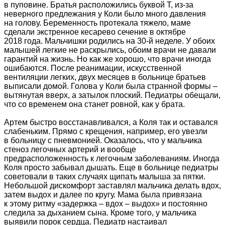
в пуповине. Братья расположились буквой Т, из-за
неверного предлежания у Коли было много давления
на голову. Беременность протекала тяжело, маме
сделали экстренное кесарево сечение в октябре
2018 года. Мальчишки родились на 30-й неделе. У обоих
малышей легкие не раскрылись, обоим врачи не давали
гарантий на жизнь. Но как же хорошо, что врачи иногда
ошибаются. После реанимации, искусственной
вентиляции легких, двух месяцев в больнице братьев
выписали домой. Голова у Коли была странной формы –
вытянутая вверх, а затылок плоский. Педиатры обещали,
что со временем она станет ровной, как у брата.
Артем быстро восстанавливался, а Коля так и оставался
слабеньким. Прямо с крещения, например, его увезли
в больницу с пневмонией. Оказалось, что у мальчика
стеноз легочных артерий и вообще
предрасположенность к легочным заболеваниям. Иногда
Коля просто забывал дышать. Еще в больнице педиатры
советовали в таких случаях щипать малыша за пятки.
Небольшой дискомфорт заставлял мальчика делать вдох,
затем выдох и далее по кругу. Мама была привязана
к этому ритму «задержка – вдох – выдох» и постоянно
следила за дыханием сына. Кроме того, у мальчика
выявили порок сердца. Педиатр настаивал