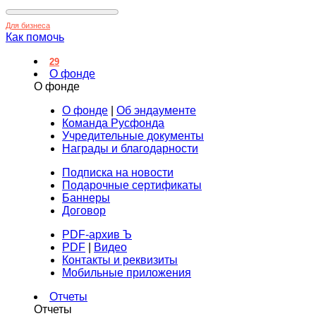
Для бизнеса
Как помочь
29
О фонде
О фонде
О фонде
|
Об эндаументе
Команда Русфонда
Учредительные документы
Награды и благодарности
Подписка на новости
Подарочные сертификаты
Баннеры
Договор
PDF-архив Ъ
PDF
|
Видео
Контакты и реквизиты
Мобильные приложения
Отчеты
Отчеты