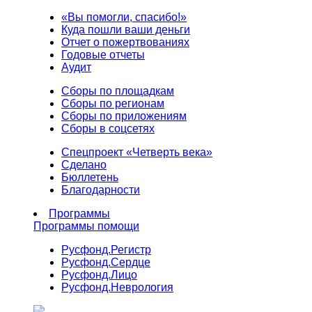
«Вы помогли, спасибо!»
Куда пошли ваши деньги
Отчет о пожертвованиях
Годовые отчеты
Аудит
Сборы по площадкам
Сборы по регионам
Сборы по приложениям
Сборы в соцсетях
Спецпроект «Четверть века»
Сделано
Бюллетень
Благодарности
Программы
Программы помощи
Русфонд.
Регистр
Русфонд.
Сердце
Русфонд.
Лицо
Русфонд.
Неврология