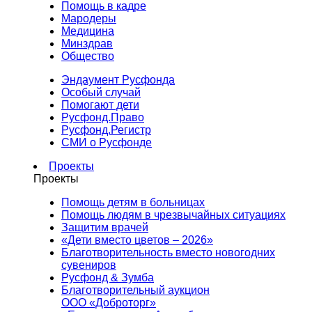
Помощь в кадре
Мародеры
Медицина
Минздрав
Общество
Эндаумент Русфонда
Особый случай
Помогают дети
Русфонд.Право
Русфонд.Регистр
СМИ о Русфонде
Проекты
Проекты
Помощь детям в больницах
Помощь людям в чрезвычайных ситуациях
Защитим врачей
«Дети вместо цветов – 2026»
Благотворительность вместо новогодних
сувениров
Русфонд & Зумба
Благотворительный аукцион
ООО «Доброторг»