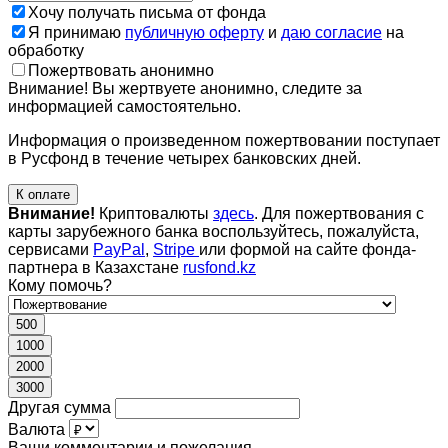
Хочу получать письма от фонда
Я принимаю
публичную оферту
и
даю согласие
на
обработку
Пожертвовать анонимно
Внимание! Вы жертвуете анонимно, следите за
информацией самостоятельно.
Информация о произведенном пожертвовании поступает
в Русфонд в течение четырех банковских дней.
К оплате
Внимание!
Криптовалюты
здесь
. Для пожертвования с
карты зарубежного банка воспользуйтесь, пожалуйста,
сервисами
PayPal
,
Stripe
или формой на сайте фонда-
партнера в Казахстане
rusfond.kz
Кому помочь?
500
1000
2000
3000
Другая сумма
Валюта
Ваши комментарии и пожелания